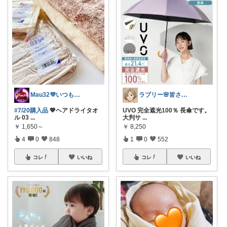
Mau32💜いつも有難うございます😊
ラブリー🌸皆さんありがとう
#7/20購入品
💖ヘアドライタオ
UVO 完全遮光100％ 長傘です。
ル 03
...
大判サ
...
￥
1,650～
￥
8,250
4
0
848
1
0
552
コレ
いいね
コレ
いいね