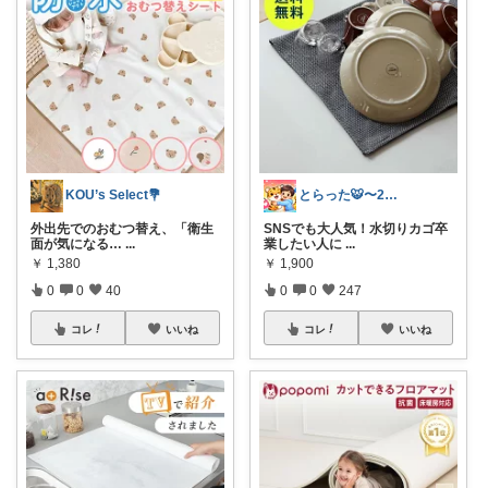
KOU’s Select💐
とらった🐯〜2児パパの黙示録〜
外出先でのおむつ替え、「衛生
SNSでも大人気！水切りカゴ卒
面が気になる…
...
業したい人に
...
￥
1,380
￥
1,900
0
0
40
0
0
247
コレ
いいね
コレ
いいね