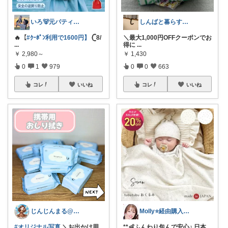
いろ🐻元パティシエ🍫
しんばと暮らす日々
🔥【
#ｸｰﾎﾟﾝ利用で1600円】
𓊆8/
‍＼最大1,000円OFFクーポンでお
...
得に
...
￥
2,980～
￥
1,430
0
1
979
0
0
663
コレ
いいね
コレ
いいね
じんじんまる@2歳児ママ
Molly⭐️経由購入感謝です💕
#オリジナル写真
＼お出かけ用
**👶ふんわり包んで安心♪ 日本