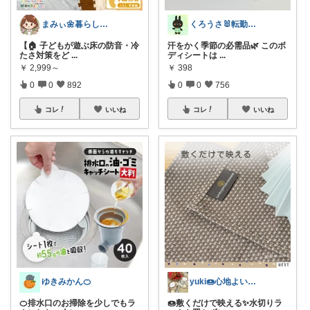
まみぃ🌼暮らしの便利グッズ｜毎日朝コレ
くろうさ🐰転勤族のくらし
【🏠 子どもが遊ぶ床の防音・冷
汗をかく季節の必需品🌿 このボ
たさ対策をど
...
ディシートは
...
￥
2,999～
￥
398
0
0
892
0
0
756
コレ
いいね
コレ
いいね
ゆきみかん🍊
yuki🍩心地よいものに囲まれて💛
🍊排水口のお掃除を少しでもラ
🍩敷くだけで映える✨水切りラ