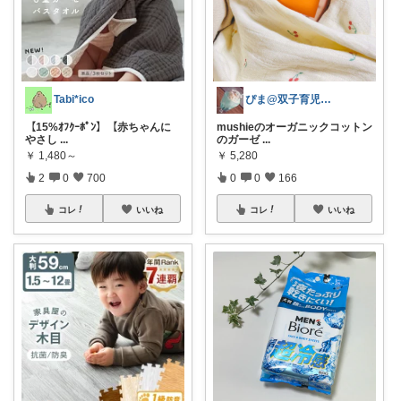
Tabi*ico
ぴま@双子育児と暮らし🍒
【15%ｵﾌｸｰﾎﾟﾝ】【赤ちゃんに
mushieのオーガニックコットン
やさし
...
のガーゼ
...
￥
1,480～
￥
5,280
2
0
700
0
0
166
コレ
いいね
コレ
いいね