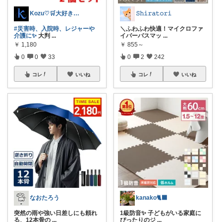
Kozu♡🛒大好き😆💕
𝚂𝚑𝚒𝚛𝚊𝚝𝚘𝚛𝚒
#災害時、入院時、レジャーや
＼ふわふわ快適！マイクロファ
介護に✨
大判
...
イバーバスマッ
...
￥
1,180
￥
855～
0
0
33
0
2
242
コレ
いいね
コレ
いいね
なおたろう
kanako🐈‍⬛
突然の雨や強い日差しにも頼れ
1級防音✨ 子どもがいる家庭に
る、12本骨の
...
ぴったりのジ
...