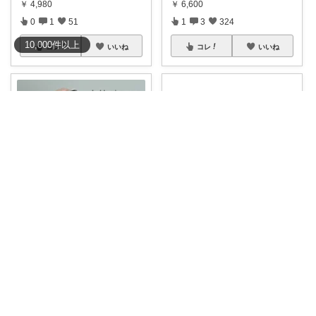
￥
4,980
￥
6,600
0
1
51
1
3
324
10,000
件
以上
コレ
いいね
コレ
いいね
ゆきほ🪽 くすみカラー×小学生ママ
ちゃむ。│１男２女＋🐶のふっくらママ
“薄かる”なのに超吸水速乾🫧 コ
＼バスタオルなのにこの可愛さ
ンパクトな
...
🦉／ お風呂
...
￥
1,320～
￥
5,830
1
2
841
0
0
19
コレ
いいね
コレ
いいね