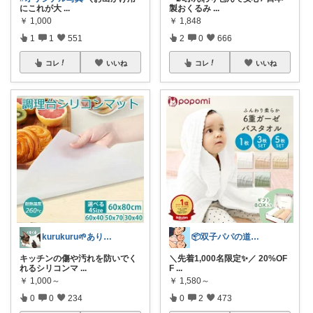
にこれが大
...
製おくるみ
...
￥
1,000
￥
1,848
1
1
551
2
0
666
コレ
いいね
コレ
いいね
kurukuru🌱ありがとうございます
📦双子パパの道具箱/経由感謝です✨🙇
キッチンの傷や汚れを防いでく
＼先着1,000名限定✨／ 20%OF
れるシリコンマ
...
F
...
￥
1,000～
￥
1,580～
0
0
234
0
2
473