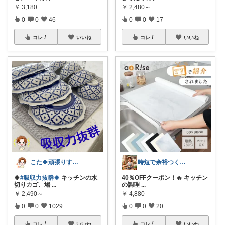
￥
3,180
￥
2,480～
0
0
46
0
0
17
コレ
いいね
コレ
いいね
こた🍀頑張りすぎない主婦
時短で余裕つくる主婦🍀キッチン
🍀
#吸収力抜群🍀
キッチンの水
40％OFFクーポン！🔥 キッチン
切りカゴ、場
...
の調理
...
￥
2,490～
￥
4,880
0
0
1029
0
0
20
コレ
いいね
コレ
いいね