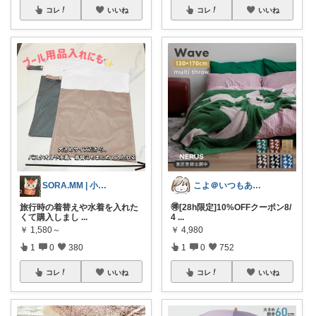
コレ
いいね
コレ
いいね
SORA.MM | 小学生姉妹ママ👭
こよ＠いつもありがとう✨
旅行時の着替えや水着を入れた
🉐[28h限定]10%OFFクーポン8/
くて購入しまし
...
4
...
￥
1,580～
￥
4,980
1
0
380
1
0
752
コレ
いいね
コレ
いいね