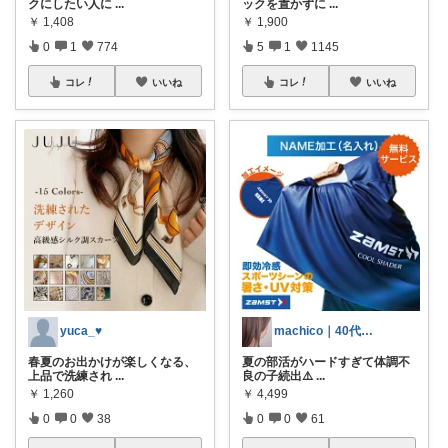
クにしたい人に
...
ックを置かずに
...
￥
1,408
￥
1,900
0
1
774
5
1
1145
コレ
いいね
コレ
いいね
yuca_♥
machico｜40代 転勤族パート主婦
春夏のお出かけが楽しくなる、
夏の部活がハードすぎて体調不
上品で洗練され
...
良の子続出⚠️
...
￥
1,260
￥
4,499
0
0
38
0
0
61