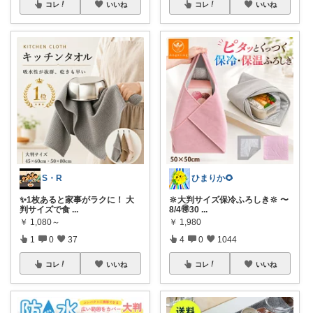
コレ
いいね
コレ
いいね
S・R
ひまりか🌻
✨1枚あると家事がラクに！ 大
🔆大判サイズ保冷ふろしき🔆 〜
判サイズで食
...
8/4🉐30
...
￥
1,080～
￥
1,980
1
0
37
4
0
1044
コレ
いいね
コレ
いいね