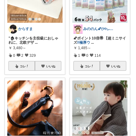
からすま
みののん🌠(୨୧•͈ᴗ•͈)感謝♡
"🏠キッチンを主役級におしゃ
🌠ポイント10倍🉐 【超ミニサイ
れに、北欧デザ
...
ズ
#極厚ウ
...
￥
3,480～
￥
1,485～
0
2
329
1
0
114
コレ
いいね
コレ
いいね