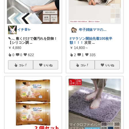
イチ🐰✨
年子姉妹ママのトシコ｜２歳&３歳
✎𓂃 敷くだけで傷汚れを防御！
#マラソン開始先着100枚半
【シリコン調
...
額！！！
次世
...
￥
4,880
￥
14,800～
0
0
622
2
1
335
コレ
いいね
コレ
いいね