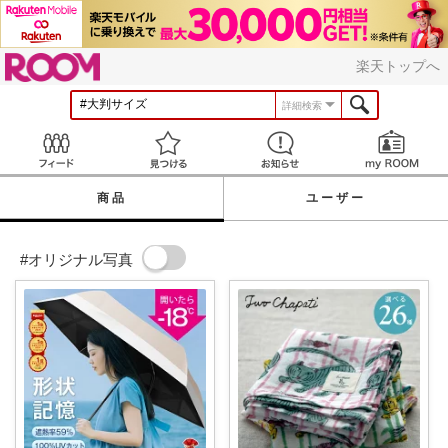
ROOM
楽天トップへ
詳細検索
Feed
見つける
お知らせ
商品
ユーザー
#オリジナル写真