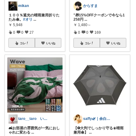
mikan
からすま
１００％遮光の晴雨兼用折りた
"🎁15%OFFクーポンで今なら1
たみ傘。
#オリ
...
258円
...
￥
5,948
￥
1,480～
0
0
27
0
0
169
コレ
いいね
コレ
いいね
taro__taro いらっしゃませ🎶
saffy🌿｜余白のある暮らし
🛋️お部屋の雰囲気が一気におし
【⚽大判でしっかり守る☀️晴雨
ゃれに変わる
...
兼用傘】
...