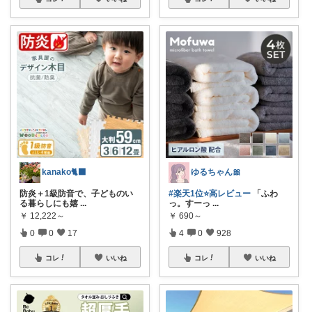
kanako🐈‍⬛
ゆるちゃん🎀
防炎＋1級防音で、子どものい
#楽天1位⭐️高レビュー
「ふわ
る暮らしにも嬉
...
っ。すーっ
...
￥
12,222～
￥
690～
0
0
17
4
0
928
コレ
いいね
コレ
いいね