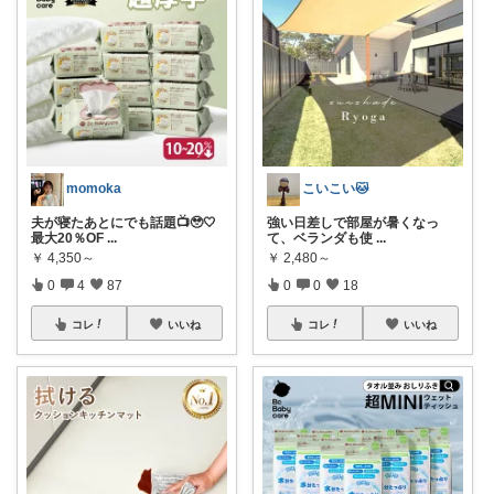
momoka
こいこい🐱
夫が寝たあとにでも話題📺🥹🤍
強い日差しで部屋が暑くなっ
最大20％OF
...
て、ベランダも使
...
￥
4,350～
￥
2,480～
0
4
87
0
0
18
コレ
いいね
コレ
いいね