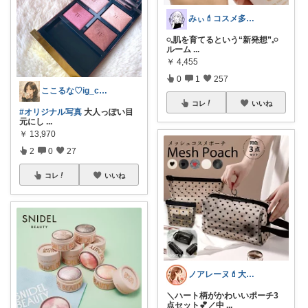
みぃ💄コスメ多め‪🫶🏻︎‪ゆっくり
𓏸𓈒肌を育てるという“新発想”𓈒𓏸
ルーム
...
￥
4,455
0
1
257
ここるな♡ig_cona260
コレ
いいね
#オリジナル写真
大人っぽい目
元にし
...
￥
13,970
2
0
27
コレ
いいね
ノアレーヌ💄大人ゆる美容
＼ハート柄がかわいいポーチ3
点セット💕／中
...