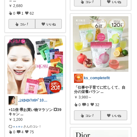
→
...
コレ
いいね
￥
2,680
0
1
62
コレ
いいね
ks_completefit
「仕事や子育てに忙しくて、自
分の栄養バラン
...
￥
3,980～
ぷゆゆ/ﾌｫﾛﾊﾞ100 ♡から経由購入
0
0
32
+11倍 🉐お買い物マラソン 💥39
キャン
...
コレ
いいね
￥
1,200
ʜ ᴀ ʀ ᴜ
さんのコレ！
0
4
75