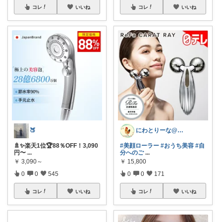
コレ
いいね
コレ
いいね
🍑
にわとりーな@皆様に感謝
🚿✨楽天1位🏆88％OFF！3,090
#美顔ローラー
#おうち美容
#自
円〜
...
分へのご
...
￥
3,090～
￥
15,800
0
0
545
0
0
171
コレ
いいね
コレ
いいね