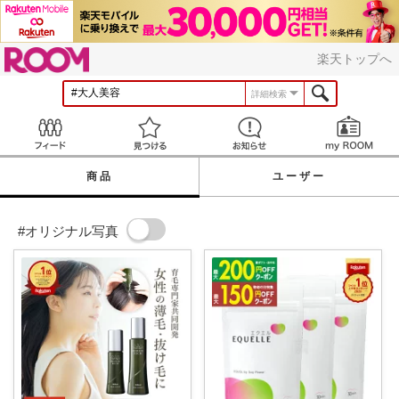
ROOM
楽天トップへ
詳細検索
Feed
見つける
お知らせ
商品
ユーザー
#オリジナル写真