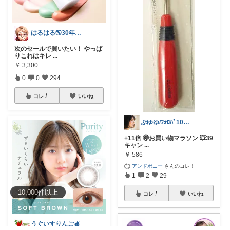
はるはる🌎️30年美容マーケター
次のセールで買いたい！ やっぱ
りこれはキレ
...
￥
3,300
0
0
294
コレ
いいね
ぷゆゆ/ﾌｫﾛﾊﾞ100 ♡から経由購入
+11倍 🉐お買い物マラソン 💥39
キャン
...
￥
586
アンドボニー
さんのコレ！
1
2
29
10,000
件
以上
コレ
いいね
うぐいすりんご🍎