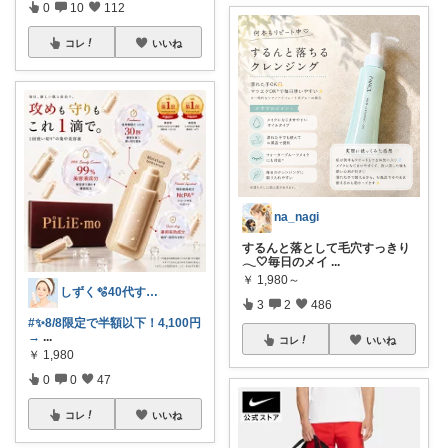
0
10
112
コレ
いいね
na_nagi
するんと落として毛穴すっきり
𓂃🤍毎日のメイ
...
￥
1,980～
しずく🫧40代すっぴん美肌＆ダイエット
3
2
486
#✨️8/8限定で半額以下！4,100円
→
...
コレ
いいね
￥
1,980
0
0
47
コレ
いいね