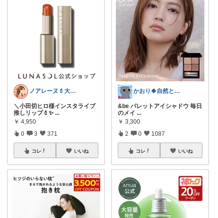
ノアレーヌ💄大人ゆる美容
かおり🍀自然とやさしい暮らし🐑🍀
＼小田切ヒロ様インスタライブ
&be パレットアイシャドウ 毎日
推しリップ💄✨
...
のメイ
...
￥
4,950
￥
3,300
0
3
371
2
0
1087
コレ
いいね
コレ
いいね