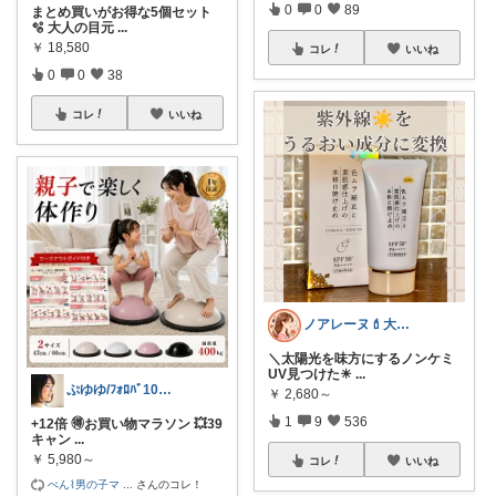
0
0
89
まとめ買いがお得な5個セット
🫧 大人の目元
...
￥
18,580
コレ
いいね
0
0
38
コレ
いいね
ノアレーヌ💄大人ゆる美容
＼太陽光を味方にするノンケミ
UV見つけた☀
...
ぷゆゆ/ﾌｫﾛﾊﾞ100 ♡から経由購入
￥
2,680～
1
9
536
+12倍 🉐お買い物マラソン 💥39
キャン
...
￥
5,980～
コレ
いいね
ぺん⌇男の子マ
...
さんのコレ！