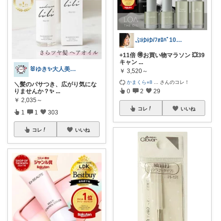
ぷゆゆ/ﾌｫﾛﾊﾞ100 ♡から経由購入
+11倍 🉐お買い物マラソン 💥39
キャン
...
🐰ゆき✨大人美容ROOM🐰
￥
3,520～
かまくら⭐︎8
...
さんのコレ！
＼髪のパサつき、広がり気にな
0
2
29
りませんか？✨
...
￥
2,035～
コレ
いいね
1
1
303
コレ
いいね