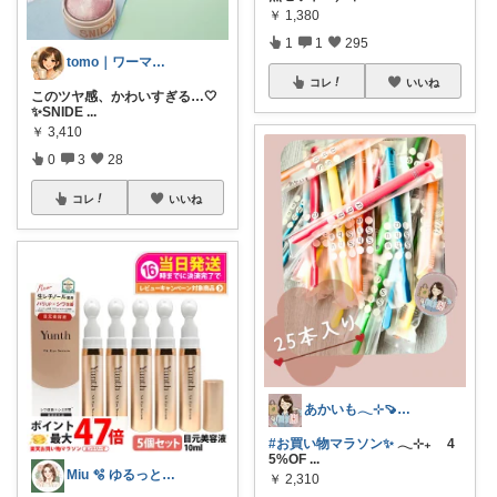
￥
1,380
1
1
295
tomo｜ワーママの快適な暮らし🌿
コレ
いいね
このツヤ感、かわいすぎる…🤍
✨SNIDE
...
￥
3,410
0
3
28
コレ
いいね
あかいも𓂃⊹🍠8月もよろしくです✨
#お買い物マラソン✨
𓂃⊹₊ 4
5%OF
...
Miu 🫧 ゆるっと自分磨き。
￥
2,310