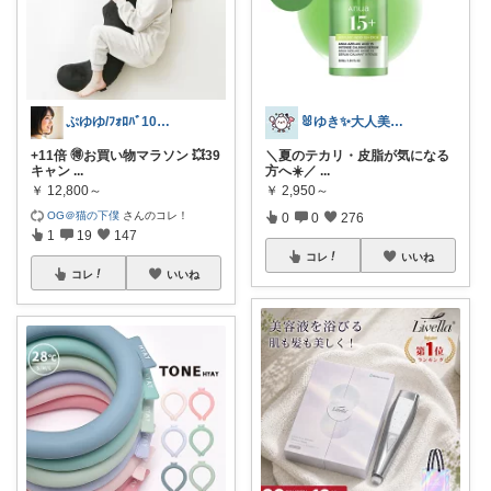
ぷゆゆ/ﾌｫﾛﾊﾞ100 ♡から経由購入
🐰ゆき✨大人美容ROOM🐰
+11倍 🉐お買い物マラソン 💥39
＼夏のテカリ・皮脂が気になる
キャン
...
方へ☀️／
...
￥
12,800～
￥
2,950～
OG＠猫の下僕
さんのコレ！
0
0
276
1
19
147
コレ
いいね
コレ
いいね