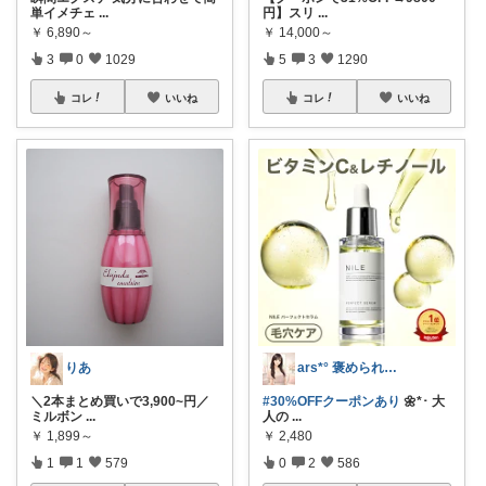
単イメチェ
...
円】スリ
...
￥
6,890～
￥
14,000～
3
0
1029
5
3
1290
コレ
いいね
コレ
いいね
りあ
ars*° 褒められ美肌へ🫧
＼2本まとめ買いで3,900~円／
#30%OFFクーポンあり
🌼*･ 大
ミルボン
...
人の
...
￥
1,899～
￥
2,480
1
1
579
0
2
586