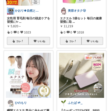
かおり🍀自然とやさしい暮らし🐑🍀
美容オタク🫢
女性用 育毛剤 毎日の頭皮ケアを
エクエル 3袋セット 毎日の健康
習慣に✨
...
習慣に取
...
￥
5,820～
￥
11,219
0
0
1023
0
0
1018
コレ
いいね
コレ
いいね
ひのもり
ふたば 🌱⸒⸒
瞬間エクステ 気分に合わせて簡
【クーポンで31%OFF→9800