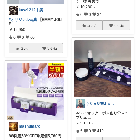
く…🥺 冷房で
...
￥
10,280～
ktwz1212｜美容好きROOM🫧
0
0
34
#オリジナル写真
【EMMY JOLI
E
...
コレ
いいね
￥
15,950
0
0
60
コレ
いいね
うた☻𝟴/𝟴𝘁𝗵𝘅ᜊ⍤⃝ᜊ
🔥55%オフクーポンあり♡ ⟡.*
プリュ
...
￥
9,100～
mashumaro
5
0
419
8/8限定53%OFF💎定価5,760円