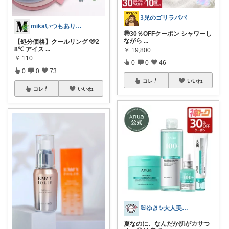
3児のゴリラパパ
mikaいつもありがとうございます🩷
🉐30％OFFクーポン シャワーし
ながら
...
【処分価格】クールリング 🩷2
8℃ アイス
...
￥
19,800
￥
110
0
0
46
0
0
73
コレ
いいね
コレ
いいね
🐰ゆき✨大人美容ROOM🐰
夏なのに、なんだか肌がカサつ