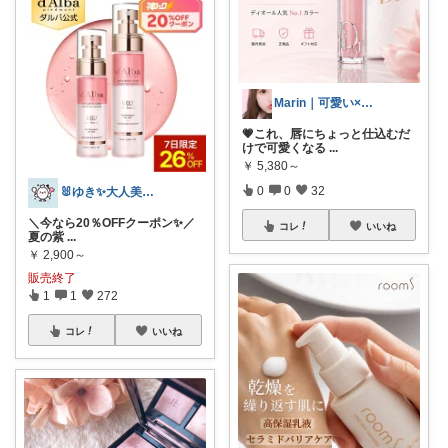
Marin｜可愛い×ブランド美容
💗これ、唇にちょっと仕込むだ
けで可愛くなる
...
￥
5,380～
0
0
32
🐰ゆき✨大人美容ROOM🐰
＼今なら20％OFFクーポン✨／
コレ
いいね
夏の紫
...
￥
2,900～
販売終了
1
1
272
コレ
いいね