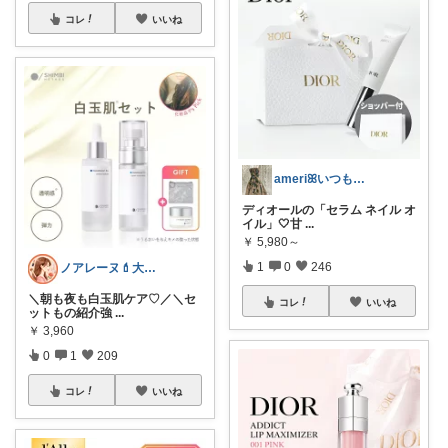
コレ
いいね
ameriꕤいつもありがとう
ディオールの「セラム ネイル オ
イル」🤍甘
...
￥
5,980～
1
0
246
ノアレーヌ💄大人ゆる美容
＼朝も夜も白玉肌ケア♡／＼セ
コレ
いいね
ットもの紹介強
...
￥
3,960
0
1
209
コレ
いいね