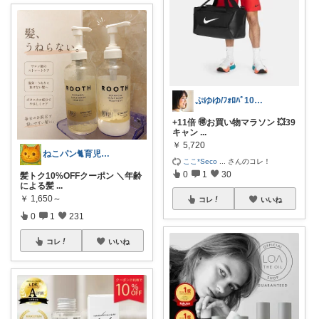
ぷゆゆ/ﾌｫﾛﾊﾞ100 ♡から経由購入
+11倍 🉐お買い物マラソン 💥39
キャン
...
￥
5,720
ねこパン🐈育児お助け
ここ*Seco
...
さんのコレ！
0
1
30
髪トク10%OFFクーポン ＼年齢
による髪
...
￥
1,650～
コレ
いいね
0
1
231
コレ
いいね