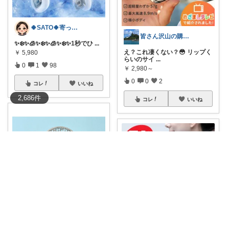
🍀SATO🍀寄って、見てらっしゃい！
皆さん沢山の購入ありがとうございます😊
​✨❄️✨🧊✨❄️✨🧊✨❄️✨ ​1秒でひ
...
え？これ凄くない？😳 リップく
￥
5,980
らいのサイ
...
0
1
98
￥
2,980～
0
0
2
コレ
いいね
2,686
件
コレ
いいね
るる@いつもありがとうございます