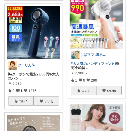
しばママ⌇暮らしと子育て
#大人気のハンディファン✨
瞬
けーりん☕️
間冷却🤗
...
￥
2,980～
🌬️クーポンで最安2,653円✨大人
気ハン
...
1
0
290
￥
6,980
9
1
1275
コレ
いいね
コレ
いいね