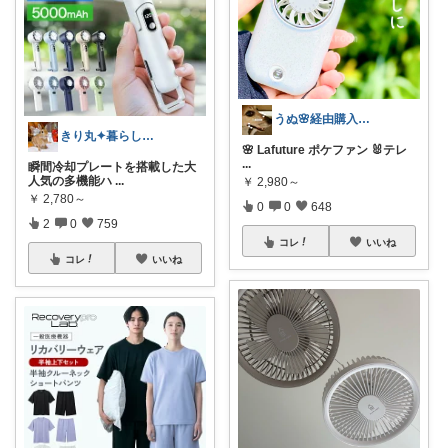
うぬ🌸経由購入ありがとです🙇‍♀️
きり丸✦暮らしが整う日用雑貨セレクト🐇
🌸 Lafuture ポケファン 🐰テレ
...
瞬間冷却プレートを搭載した大
人気の多機能ハ
...
￥
2,980～
￥
2,780～
0
0
648
2
0
759
コレ
いいね
コレ
いいね