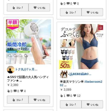
0
0
0
コレ
いいね
コレ
いいね
トク丸@7ヶ月ベビー育児中👶
꧁𝑩𝑬𝑩𝑬𓊝𝑹𝑶𝑶𝑴꧂
🔥SNSで話題の大人気ハンディ
ファン🔥
...
🌟楽天マラソン🌟
#beberoom2
￥
2,380
02
...
￥
3,089
0
0
4
1
0
12
コレ
いいね
コレ
いいね