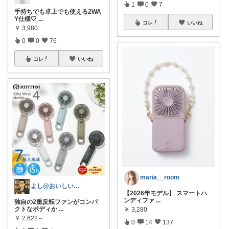
1
0
7
手持ちでも卓上でも使える2WA
Y仕様🤍
...
コレ
いいね
￥
3,980
0
0
76
コレ
いいね
maria__room
よし@おいしいもの大好き
【2026年モデル】 スマートハ
ンディファ
...
独自の2重反転ファンがコンパ
クトなボディか
...
￥
3,280
￥
2,622～
0
14
137