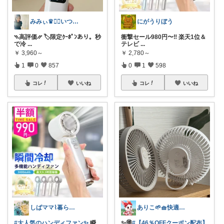
みみぃ♛👯‍♀️いつもありがとう🎪
にがうりぼう
⳹高評価⳼ 🏷️限定ｸｰﾎﾟﾝあり。秒
衝撃セール980円〜‼️ 楽天1位＆
で冷
...
テレビ
...
￥
3,960～
￥
2,780～
1
0
857
0
1
598
コレ
いいね
コレ
いいね
しばママ⌇暮らしと子育て
ありこ🌱🧺快適な暮らし雑貨🌻
#大人気のハンディファン✨
瞬
✨️🉐
#【46％OFFクーポン配布】