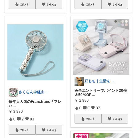
コレ
いいね
コレ
いいね
豆もち｜生活を彩るマストバイ
🔥全エントリーでポイント20倍
さくらん@経由感謝
＆50％OF
...
￥
2,980
毎年大人気のFrancfranc「フレ
ハ
...
0
0
37
￥
3,980
0
2
93
コレ
いいね
コレ
いいね