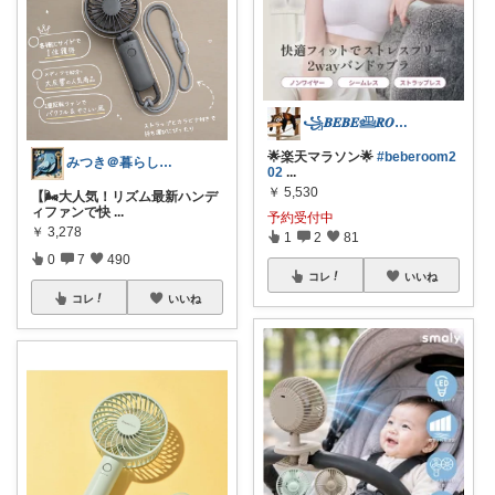
꧁𝑩𝑬𝑩𝑬𓊝𝑹𝑶𝑶𝑴꧂
🌟楽天マラソン🌟
#beberoom2
みつき＠暮らしのお気に入り
02
...
￥
5,530
【🌬️大人気！リズム最新ハンデ
ィファンで快
...
予約受付中
￥
3,278
1
2
81
0
7
490
コレ
いいね
コレ
いいね