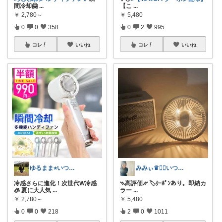
間冷却🤗
...
【こ
...
￥
2,780～
￥
5,480
0
0
358
0
2
995
コレ
いいね
コレ
いいね
ゆるまま⭐︎いつもありがとうございます✨
みみぃ♛👯‍♀️いつもありがとう🎪
冷感さらに進化！次世代W冷感
⳹高評価⳼ 🏷️ｸｰﾎﾟﾝあり。即納カ
🧊 夏に大人気
...
ラー
...
￥
2,780～
￥
5,480
0
0
218
2
0
1011