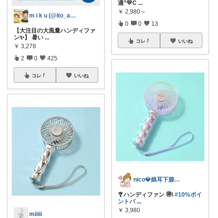
適”💛C
...
￥
2,980～
m i k u (@ito_aya16)
0
0
13
【大注目の大風量ハンディファ
ン✨】 暑い
...
コレ
いいね
￥
3,278
2
0
425
コレ
いいね
nico💎娘耳下腺炎でした😭💦
🎐ハンディファン 🉐\
#10%ポイ
ントバ
...
￥
3,980
miiiii