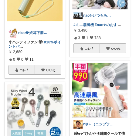
nao✨いつもありがとう😊
#ミニ扇風機
#nao✨のおす
...
￥
3,490
nico💎娘耳下腺炎でした😭💦
3
1
788
🎐ハンディファン 🉐\
#10%ポイ
ントバ
...
コレ
いいね
￥
2,680
0
0
11
コレ
いいね
niji＋（ニジプラス）感謝しています
❄️🌬️✨“ひんやり瞬間クールで快