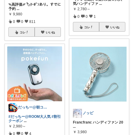
気ハンディファ
...
⳹高評価⳼ 🏷️ｸｰﾎﾟﾝあり。すでに
予約
...
￥
2,780～
￥
9,980
0
0
1
0
0
811
コレ
いいね
コレ
いいね
だっちー@朝コレ5時🚗カー用品探求家
ノッピ
#だっちー@ROOM大人気
#割引
クーポン
...
Francfranc ハンディファン 20
￥
2,980～
...
￥
3,980
0
0
4