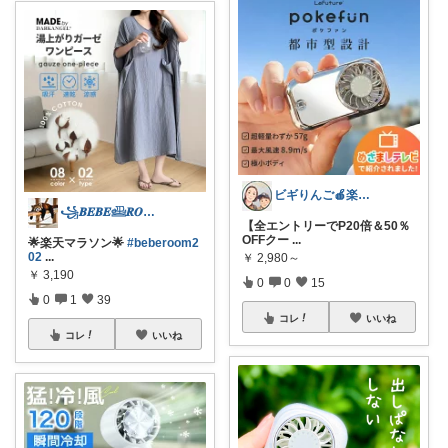
ビギりんご🍎楽する暮らし🏠
꧁𝑩𝑬𝑩𝑬𓊝𝑹𝑶𝑶𝑴꧂
【全エントリーでP20倍＆50％
OFFクー
...
🌟楽天マラソン🌟
#beberoom2
02
...
￥
2,980～
￥
3,190
0
0
15
0
1
39
コレ
いいね
コレ
いいね