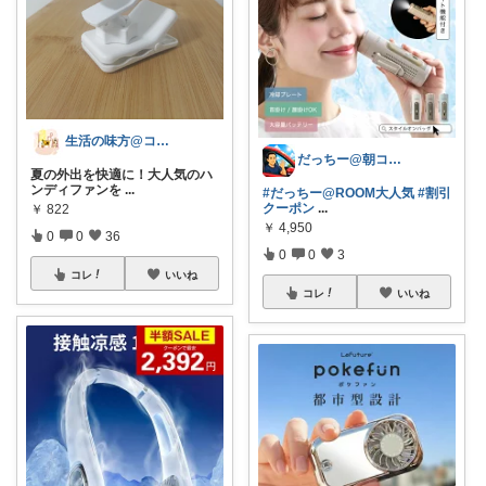
生活の味方@コメント基本返しません🙏
だっちー@朝コレ5時🚗カー用品探求家
夏の外出を快適に！大人気のハ
ンディファンを
...
#だっちー@ROOM大人気
#割引
クーポン
...
￥
822
￥
4,950
0
0
36
0
0
3
コレ
いいね
コレ
いいね