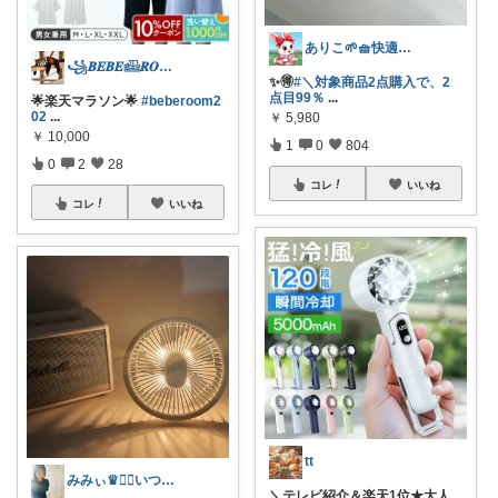
ありこ🌱🧺快適な暮らし雑貨🌻
꧁𝑩𝑬𝑩𝑬𓊝𝑹𝑶𝑶𝑴꧂
✨️🉐
#＼対象商品2点購入で、2
点目99％
...
🌟楽天マラソン🌟
#beberoom2
02
...
￥
5,980
￥
10,000
1
0
804
0
2
28
コレ
いいね
コレ
いいね
tt
みみぃ♛👯‍♀️いつもありがとう🎪
＼テレビ紹介＆楽天1位★大人