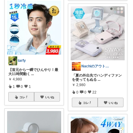
tarfy
Nachiのアウトドアライフ⛺️🎣
【首元から一瞬でひんやり！最
大11時間動く
...
「夏の外出先でハンディファン
￥
4,980
を使ってもぬる
...
￥
2,980
1
0
1
0
0
22
コレ
いいね
コレ
いいね