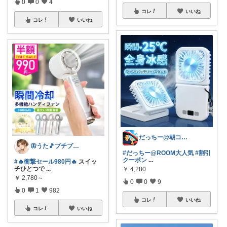
0
0
4
コレ
いいね
コレ
いいね
だっちー@朝コレ5時🚗カー用品探求家
🦋うた🎵プチプラでも妥協したくない
#だっちー@ROOM大人気
#割引
クーポン
...
#🔥衝撃セール980円🔥
スイッ
チひとつで
...
￥
4,280
￥
2,780～
0
0
9
0
1
982
コレ
いいね
コレ
いいね