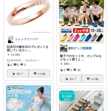
トレンドリーバー
記念日や誕生日のプレゼントを
便利グッズ探索隊
探しているカッ
...
￥
14,300
親子でのセットや、カップルな
どセット買うと
...
🍎ZAKKA
...
さんのコレ！
￥
990～
0
0
3
0
3
30
コレ
いいね
コレ
いいね