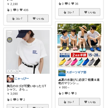
0
0
36
￥
2,190
1
0
406
コレ
いいね
コレ
いいね
スポーツギア部
にゃっぴー
🌊夏の水遊びに必須♡ 軽量＆速
乾のマリンシ
...
胸元のロゴが可愛いゆったりT
￥
990～
シャツ。 さら
...
0
0
0
￥
3,090
0
0
2
コレ
いいね