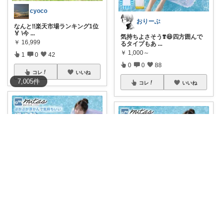
cyoco
おりーぶ
なんと‼️楽天市場ランキング1位
🏅 \今
...
気持ちよさそう❣️😆四方囲んで
￥
16,999
るタイプもあ
...
￥
1,000～
1
0
42
0
0
88
コレ
いいね
7,005
件
コレ
いいね
福田愛美
しまっ娘育ち
【mitas公式】浮き輪 フロート
ハンモ
...
【mitas公式】沈まない 浮く 送