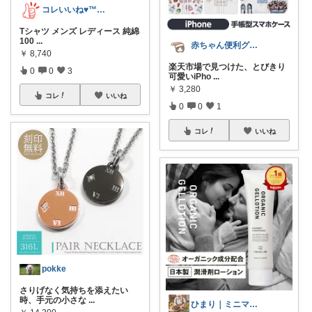
コレいいね♥️™▶コレクションも見てね！
Tシャツ メンズ レディース 純綿
100
...
赤ちゃん便利グッズ♡
￥
8,740
楽天市場で見つけた、とびきり
0
0
3
可愛いiPho
...
￥
3,280
コレ
いいね
0
0
1
コレ
いいね
pokke
さりげなく気持ちを添えたい
時、手元の小さな
...
ひまり｜ミニマルな育児と時短グッズ