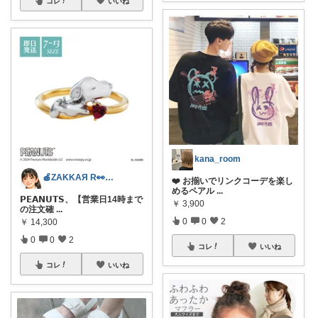
コレ
いいね
kana_room
🍎ZAKKAЯ R👀M 経由購入感謝
❤️ お揃いでリンクコーデを楽し
めるペアル
...
𝗣𝗘𝗔𝗡𝗨𝗧𝗦、【営業日14時まで
￥
3,900
の注文確
...
0
0
2
￥
14,300
0
0
2
コレ
いいね
コレ
いいね