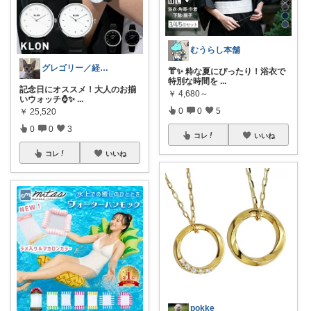
むうらし本舗
グレゴリー／経由購入感謝です💕
👘✨ 粋な夏にぴったり！浴衣で
特別な時間を
...
記念日にオススメ！大人のお揃
￥
4,680～
いウォッチ⌚✨
...
0
0
5
￥
25,520
0
0
3
コレ
いいね
コレ
いいね
pokke