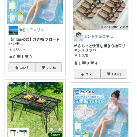
ゆるミ二マリストかん🪉
ミントチョコ🌱いつもありがとう
【mitas公式】浮き輪 フロート
ハンモ
...
🌱さらっと快適な履き心地♡リ
￥
1,000～
ネンスリッパ
...
￥
1,078
0
1
0
1
0
4
コレ
いいね
コレ
いいね