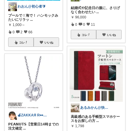
わおん@初心者🔰
結婚式や記念日の服に、さりげ
なく合わせたい
...
プールで！海で！ ハンモックみ
￥
96,000
たいにリラッ
...
0
0
11
￥
1,000～
0
2
66
コレ
いいね
コレ
いいね
あるみかん@快適な在宅ワーク＆デスク環境
🍎ZAKKAЯ R👀M 経由購入感謝
高級感のある手帳型スマホケー
スをお探しの方
...
𝗣𝗘𝗔𝗡𝗨𝗧𝗦【営業日14時までの
￥
1,798
注文確定
...