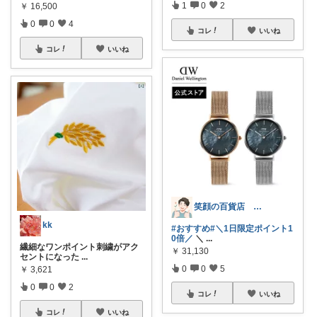
1
0
2
￥
16,500
0
0
4
コレ
いいね
コレ
いいね
笑顔の百貨店 ５０代からの楽しみ発見隊
kk
#おすすめ
#＼1日限定ポイント1
0倍／
＼
...
繊細なワンポイント刺繍がアク
￥
31,130
セントになった
...
0
0
5
￥
3,621
0
0
2
コレ
いいね
コレ
いいね