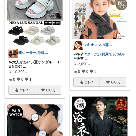
シキ★ママの暮らし、キッズ
楽シーサー/沖縄好きのおすすめROOM
🍬✨💕
#クーポン利用で30%OF
F
🌟💖
...
👡大人かわいい夏サンダル！TH
￥
2,090～
E NORT
...
0
0
5
￥
10,390～
0
0
1
コレ
いいね
コレ
いいね