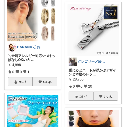
HANANA ◡̈ お節介おかんの厳選品
＼金属アレルギー対応✨つけっ
ぱなしOKの大
...
グレゴリー／経由購入感謝です💕
￥
4,998
重ねるとハートが浮かぶデザイ
0
0
1
ンと本物のレッ
...
￥
28,700
コレ
いいね
0
0
20
コレ
いいね