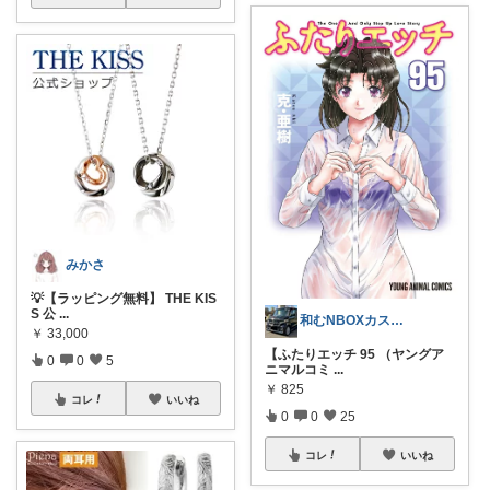
みかさ
💡【ラッピング無料】 THE KIS
S 公
...
和むNBOXカスタム8/6感謝🙏
￥
33,000
【ふたりエッチ 95 （ヤングア
0
0
5
ニマルコミ
...
￥
825
コレ
いいね
0
0
25
コレ
いいね