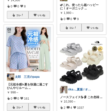
￥
14,300
🌿これ、使ったら超ハッピー
0
0
8
に！オーガニック
...
￥
1,980～
コレ
いいね
0
0
9
コレ
いいね
太郎 三児のpapa
【元祖冷感✨夏を快適に過ごす
ひんやりルーム
...
rika𓂃夏服 / オリ写𓍼
￥
998～
ノースフェイス🪿🩰 これ色味
...
0
0
161
￥
10,390～
2
4
1037
コレ
いいね