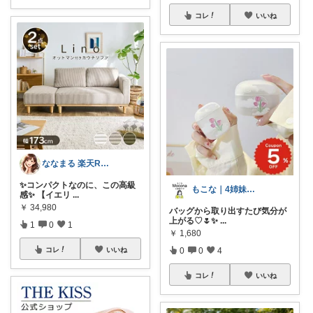
コレ
いいね
ななまる 楽天ROOM🧸🩵
✨コンパクトなのに、この高級
もこな｜4姉妹ママ×子供のも×家事ラク
感✨ 【イエリ
...
￥
34,980
バッグから取り出すたび気分が
上がる♡🌷✨
...
1
0
1
￥
1,680
0
0
4
コレ
いいね
コレ
いいね