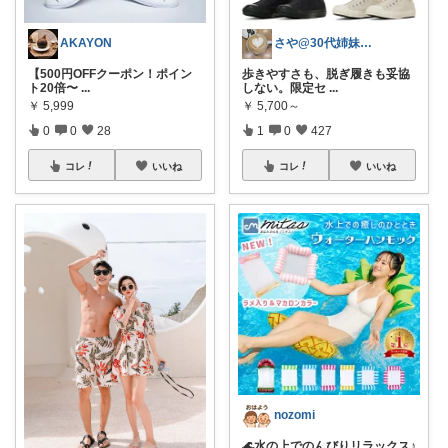
AKAYON
さや@30代姉妹ママ
【500円OFFクーポン！ポイン
歩きやすさも、脱ぎ履きも妥協
ト20倍〜
...
しない。限定セ
...
￥
5,999
￥
5,700～
0
0
28
1
0
427
コレ
いいね
コレ
いいね
nozomi
🌊水の上でのんびりリラックス♪