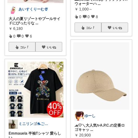
ウォーターハ
...
￥
1,000～
あいすくりーむ🍨
0
0
8
大人の夏リゾートやプールサイ
ドにぴったりな
...
コレ
いいね
￥
6,180
0
0
6
コレ
いいね
ゆーし
ミニリンゴ🐬ご縁に感謝🌻ありがとう
🧢🤍＼大人気✨A.P.C.の定番ロ
ゴキャッ
...
Emmauela 半袖Tシャツ 愛らし
￥
20,900
い
...