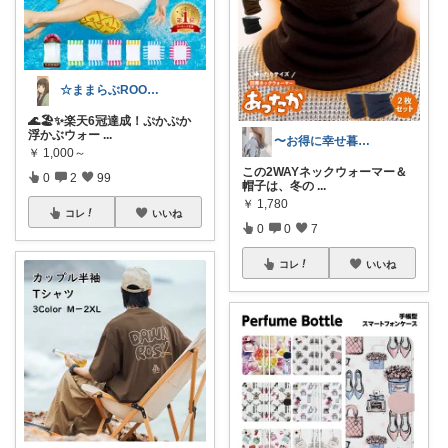
☆ままらぶROOM🎀🫧初めまして☆
🌊🏖️✨楽天6冠達成！ぷかぷか
浮かぶウォー
...
〜お得に幸せ暮らし〜
￥
1,000～
この2WAYネックウォーマー＆
0
2
99
帽子は、冬の
...
￥
1,780
コレ
いいね
0
0
7
コレ
いいね