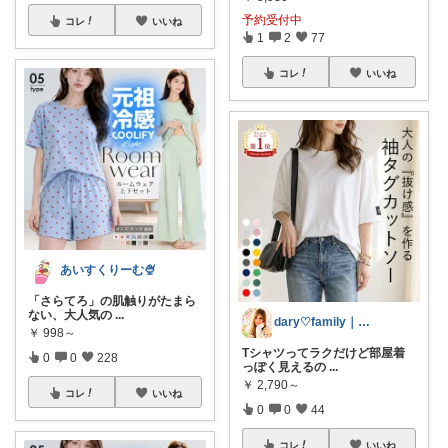
予約受付中
コレ
いいね
1
2
77
コレ
いいね
あいすくりーむ🍨
「さらてろ」の肌触りがたまら
ない、大人気の
...
dary♡family｜厳選アイテム✨
￥
998～
Tシャツってラクだけど部屋着
0
0
228
っぽく見えるの
...
￥
2,790～
コレ
いいね
0
0
44
コレ
いいね