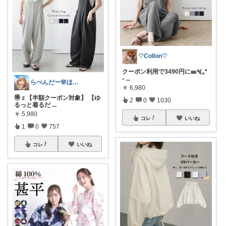
♡Collon♡
クーポン利用で3490円に🎫٩(„❛
֊
...
らべんだー🌸ほっと癒されるものを
￥
6,980
🉐ｚ【半額クーポン対象】 【ゆ
2
0
1030
るっと着るだ
...
￥
5,980
コレ
いいね
1
0
757
コレ
いいね