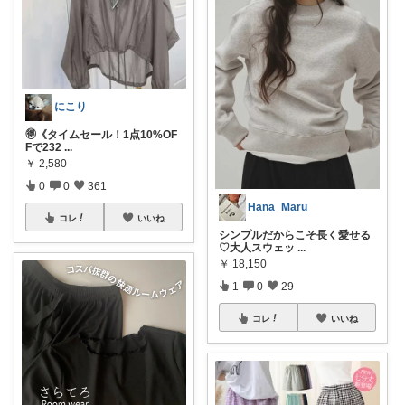
にこり
🉐《タイムセール！1点10%OF
Fで232
...
￥
2,580
0
0
361
Hana_Maru
コレ
いいね
シンプルだからこそ長く愛せる
♡大人スウェッ
...
￥
18,150
1
0
29
コレ
いいね