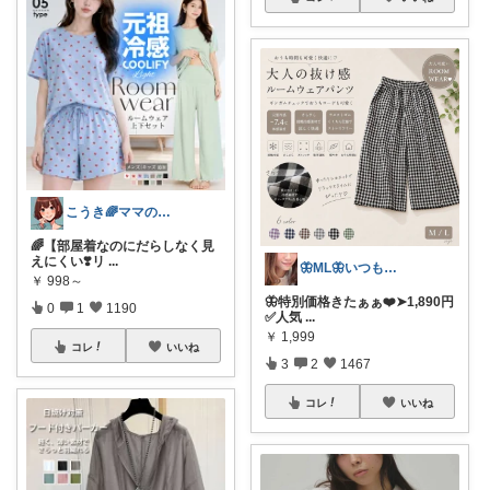
こうき🌈ママの着痩せ服&快適な暮らし
🌈【部屋着なのにだらしなく見
えにくい❣️リ
...
🦋ML🦋いつもありがとう💓
￥
998～
🦋特別価格きたぁぁ❤️➤1,890円
0
1
1190
✅人気
...
￥
1,999
コレ
いいね
3
2
1467
コレ
いいね