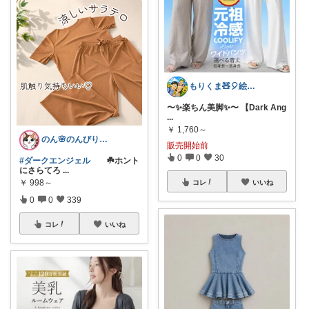
もりくま🧸🎈絵本・スイーツ・酒他🙇
〜✨楽ちん美脚✨〜 【Dark Ang
...
￥
1,760～
のん🌸のんびり生活✨
販売開始前
0
0
30
#ダークエンジェル
☘️ホント
にさらてろ
...
￥
998～
コレ
いいね
0
0
339
コレ
いいね