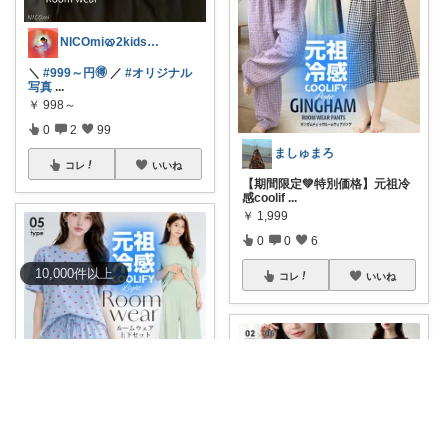
NICOmi🥨2kidsママ👦👧
＼
#999～円🉐
／
#オリジナル
写真
...
￥
998～
0
2
99
ましゅまろ
コレ
いいね
【期間限定💚特別価格】元祖冷
感coolif
...
￥
1,999
0
0
6
10,000
件
以上
コレ
いいね
あしあと🐾便利グッズ🌸いつも感謝
74%OFF✨ 3,990円⇒998円～1