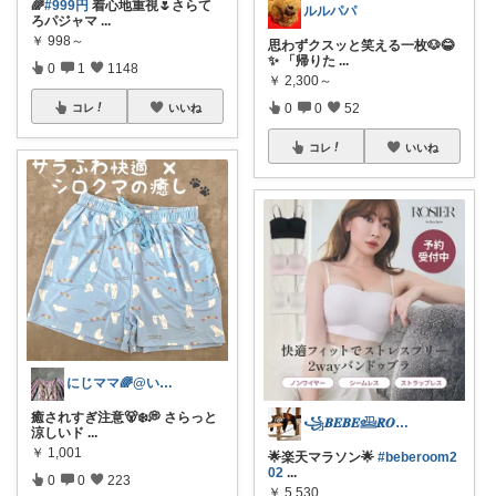
🌈
#999円
着心地重視🌷さらて
ルルパパ
ろパジャマ
...
￥
998～
思わずクスッと笑える一枚🐶😂
✨ 「帰りた
...
0
1
1148
￥
2,300～
0
0
52
コレ
いいね
コレ
いいね
にじママ🌈@いつもありがとうございます
癒されすぎ注意🐻‍❄️💭 さらっと
꧁𝑩𝑬𝑩𝑬𓊝𝑹𝑶𝑶𝑴꧂
涼しいド
...
￥
1,001
🌟楽天マラソン🌟
#beberoom2
02
...
0
0
223
￥
5,530