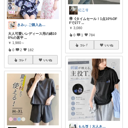
にこり
🉐《タイムセール！1点10%OF
Fで277
...
きみぃ ご購入ありがとうございます♪
￥
3,080
大人可愛いレディース用の綿10
0
1
784
0%の甚平
...
￥
1,980～
コレ
いいね
0
2
182
コレ
いいね
もも🍑｜大人きれいめファッション