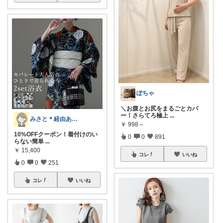
ぽちゃ
＼お腹とお尻をまるごとカバ
ー！さらてろ極上
...
みさと＊経由ありがとうございます🧡
￥
998～
10%OFFクーポン！着付けのい
0
0
891
らない簡単
...
￥
15,400
コレ
いいね
0
0
251
コレ
いいね