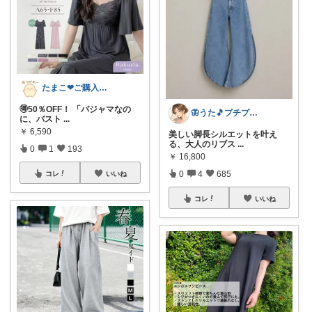
たまこ❤ご購入感謝！
🉐50％OFF！ 「パジャマなの
🦋うた🎵プチプラでも妥協したくない
に、バスト
...
￥
6,590
美しい脚長シルエットを叶え
る、大人のリブス
...
0
1
193
￥
16,800
0
4
685
コレ
いいね
コレ
いいね