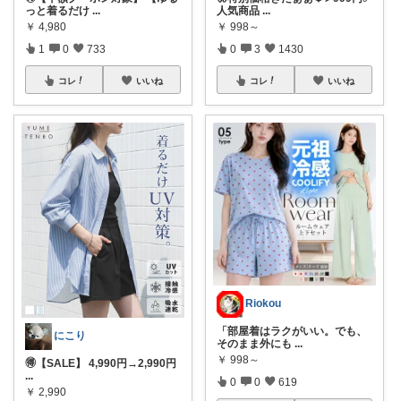
っと着るだけ
...
人気商品
...
￥
4,980
￥
998～
1
0
733
0
3
1430
コレ
いいね
コレ
いいね
Riokou
「部屋着はラクがいい。でも、
にこり
そのまま外にも
...
￥
998～
🉐【SALE】 4,990円→2,990円
...
0
0
619
￥
2,990