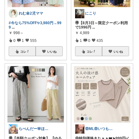
れむ🌼2児ママ
にこり
#今なら75%OFF✨3,980円→99
🉐【8月3日～限定クーポン利用
9
...
で1996円
...
￥
998～
￥
4,989
0
1
555
1
0
435
コレ
いいね
コレ
いいね
らべんだー🌸ほっと癒されるものを
🦋ML🦋いつもありがとう💓
🉐【半額クーポン対象】 【ゆる
🦋特別価格きたぁぁ❤️➤999円✅