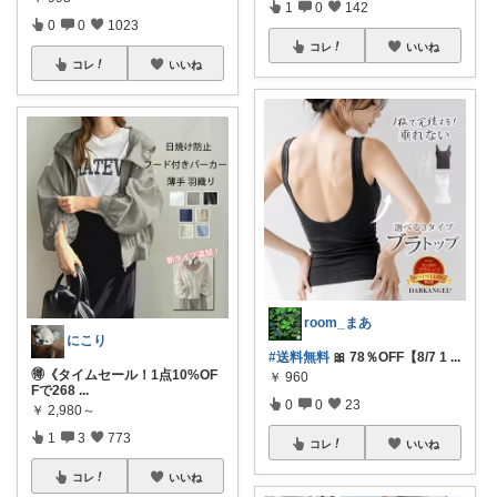
1
0
142
0
0
1023
コレ
いいね
コレ
いいね
room_まあ
にこり
#送料無料
🎀 78％OFF【8/7 1
...
🉐《タイムセール！1点10%OF
￥
960
Fで268
...
0
0
23
￥
2,980～
1
3
773
コレ
いいね
コレ
いいね