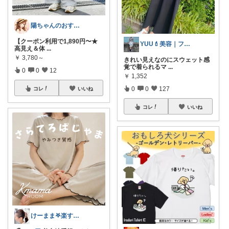
陽ちゃんのおすすめROOM
【クーポン利用で1,890円〜★
YUU💄美容｜ファッション｜韓国コスメ
高見え＆体
...
￥
3,780～
きれい見えなのにスウェット感
覚で着られるマ
...
0
0
12
￥
1,352
0
0
127
コレ
いいね
コレ
いいね
けーまま𖤐楽する家づくり☀︎*.｡