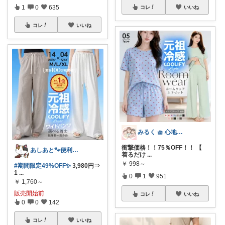
1
0
635
コレ
いいね
コレ
いいね
みるく 🧺 心地よい、上質な暮らしを
衝撃価格！！75％OFF！！ 【
あしあと🐾便利グッズ🌸いつも感謝
着るだけ
...
￥
998～
#期間限定49%OFF✨
3,980円⇒
1
...
0
1
951
￥
1,760～
販売開始前
コレ
いいね
0
0
142
コレ
いいね