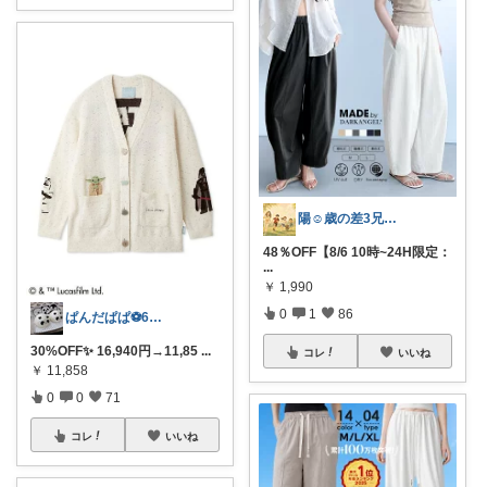
陽☺︎歳の差3兄弟子育て
48％OFF【8/6 10時~24H限定：
...
￥
1,990
0
1
86
ぱんだぱぱ⚽️6日有難うございます
30%OFF✨ 16,940円→11,85
...
コレ
いいね
￥
11,858
0
0
71
コレ
いいね