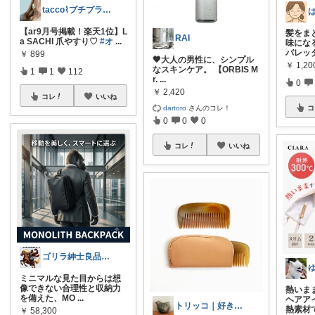
tacco⌇プチプラ服と愛用品
【ar9月号掲載！楽天1位】L
髪をま
RAI
a SACHI 爪やすり♡
#オ
...
味にな
バレッ
￥
899
🖤大人の男性に、シンプル
￥
1,20
なスキンケア。 【ORBIS M
1
1
112
r.
...
0
￥
2,420
コレ
いいね
dartoro
さんのコレ！
コ
0
0
0
コレ
いいね
ゴリラ紳士良品図鑑🦍経由購入感謝です！
ミニマルな見た目からは想
像できない合理性と収納力
熱いま
を備えた、MO
...
ヘアア
トリッコ｜好きな雑貨・インテリア
熱素材
￥
58,300