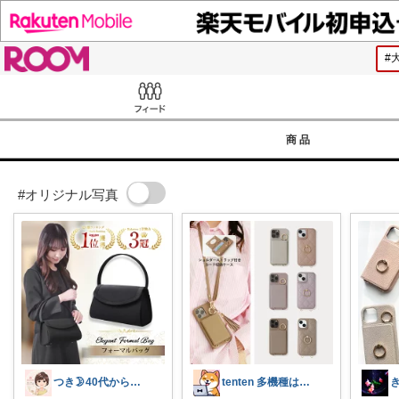
ROOM
Feed
商品
#オリジナル写真
つき🌛40代からのラクして整う暮らし
tenten 多機種はAndro ok