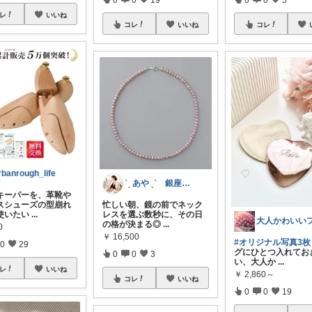
レ
いいね
コレ
いいね
コレ
rbanrough_life
ˋˏ あや ˎˊ 銀座ｘ経営者の品格選び
キーパーを、革靴や
スシューズの型崩れ
忙しい朝、鏡の前でネック
使いたい
...
レスを選ぶ数秒に、その日
の格が決まる◎
...
0
￥
16,500
#オリジナル写真3枚
0
29
グにひとつ入れてお
0
0
3
い、大人か
...
レ
いいね
￥
2,860～
コレ
いいね
0
0
19