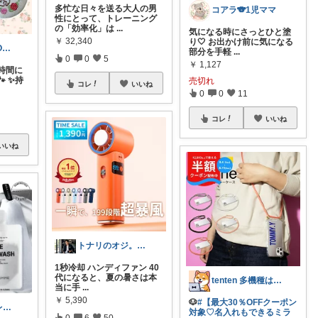
多忙な日々を送る大人の男
コアラ🐨1児ママ
性にとって、トレーニング
の「効率化」は
...
気になる時にさっとひと塗
￥
32,340
り🤍 お出かけ前に気になる
蓮くんのSNOOPYおすすめROOM
部分を手軽
...
0
0
5
￥
1,127
時間に
 ✨持
売切れ
コレ
いいね
0
0
11
コレ
いいね
いいね
トナリのオジ。 40代からのイケオジ計画
1秒冷却 ハンディファン 40
代になると、夏の暑さは本
tenten 多機種はAndro ok
当に手
...
￥
5,390
🐶
#【最大30％OFFクーポン
働く大人のセレクト｜アーバンスタイル
対象♡名入れもできるミラ
0
6
50