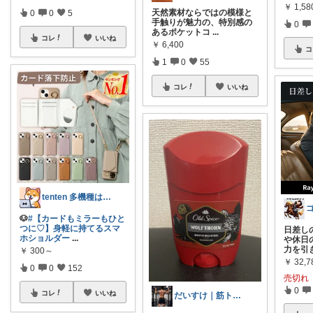
￥
1,5
天然素材ならではの模様と
0
0
5
手触りが魅力の、特別感の
0
あるポケットコ
...
コレ
いいね
￥
6,400
コ
1
0
55
コレ
いいね
tenten 多機種はAndro ok
🐶
#【カードもミラーもひと
つに♡】身軽に持てるスマ
日差し
ホショルダー
...
や休日
力を引
￥
300～
￥
32,7
0
0
152
売切れ
0
コレ
いいね
だいすけ｜筋トレ×健康食✕バイクROOM