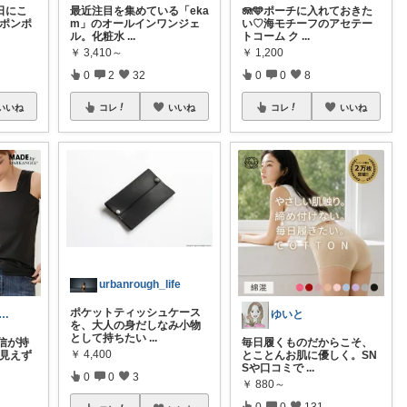
日にこ
最近注目を集めている「eka
🪼🩵ポーチに入れておきた
、ポンポ
m」のオールインワンジェ
い♡海モチーフのアセテー
ル。化粧水
...
トコーム ク
...
￥
3,410～
￥
1,200
0
2
32
0
0
8
いいね
コレ
いいね
コレ
いいね
urbanrough_life
ポケットティッシュケース
く 🧺 心地よい、上質な暮らしを
ゆいと
を、大人の身だしなみ小物
として持ちたい
...
信が持
毎日履くものだからこそ、
￥
4,400
が見えず
とことんお肌に優しく。SN
Sや口コミで
...
0
0
3
￥
880～
0
0
131