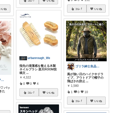
コレ
いいね
いいね
コレ
いいね
urbanrough_life
指先の清潔感を整える木製
ゴリラ紳士良品図鑑🦍経由購入感謝です！
ネイルブラシ 楽天ROOM投
稿文
...
​風が強い日のハイクやドラ
￥
4,322
イブ、アウトドアで帽子の
大人かわいいファッションと雑貨＊しえる＊
飛ばされ防止
...
0
0
4
￥
1,580
♡ バッ
きた
1
0
10
コレ
いいね
コレ
いいね