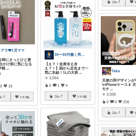
コレ
コアラ🐨1児ママ
30〜40代働く男性のためのROOM
る時にさっとひと塗
 お出かけ前に気になる
【え？！全身冷え冷
手軽
...
え？！】頭から足先まで一
Taka
気に氷結！1Lの大容
...
5
￥
3,564
天使の羽デザインが
✨iPhoneケース📱
0
1
4
0
18
モチ
...
￥
3,500
コレ
いいね
レ
いいね
0
0
256
コレ