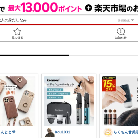
詳細検索
見つける
きんとと💜
kou1031