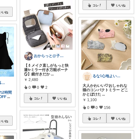
コレ
いいね
いいね
おからっと@子育てに余裕を✨
【💄メイク直しがもっと快
適✨ミラー付き万能ポーチ
🪞】鏡付きだか
...
るな⌇心地よい暮らし
￥
2,480
ひーちゃんの暮らしと服ROOM🌷
大人かわいい🤍おしゃれな
0
0
2
猫のコンパクトミラー どこ
9の2時間
かとぼけた
...
FF
...
コレ
いいね
￥
1,100
0
0
156
コレ
いいね
いいね