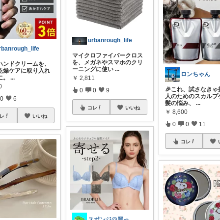
urbanrough_life
rbanrough_life
マイクロファイバークロス
を、メガネやスマホのクリ
ハンドクリームを、
ーニングに使い
...
乾燥ケアに取り入れ
ロンちゃん
に。
...
￥
2,811
0
🎉これ、試さなきゃ
0
0
9
人のためのスカルプ
0
6
髪の悩み、
...
コレ
いいね
￥
8,600
レ
いいね
0
0
11
コレ
スポンジ@買ってくれてありがとう！