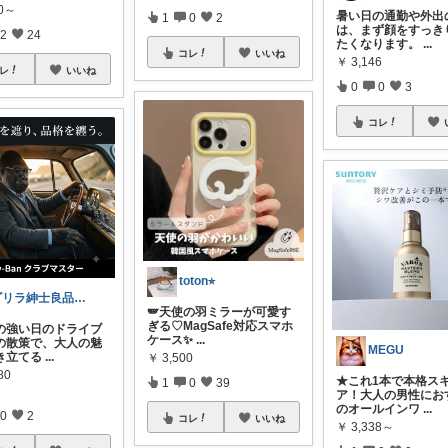
80～
暑い日の通勤や外出
1
0
2
は、まず顔をすっき
2
24
たくなります。
...
コレ
いいね
￥
3,146
レ
いいね
0
0
3
コレ
toton⭐︎
ゴリラ紳士良品図鑑🦍経由購入感謝です！
🪽天使の羽ミラーが可愛す
ぎる♡MagSafe対応スマホ
の強い日のドライブ
ケース✨
...
の散策で、大人の魅
MEGU
き立てる
...
￥
3,500
80
★これ1本で本格ス
1
0
39
ア！大人の男性にお
のオールインワ
...
0
2
コレ
いいね
￥
3,338～