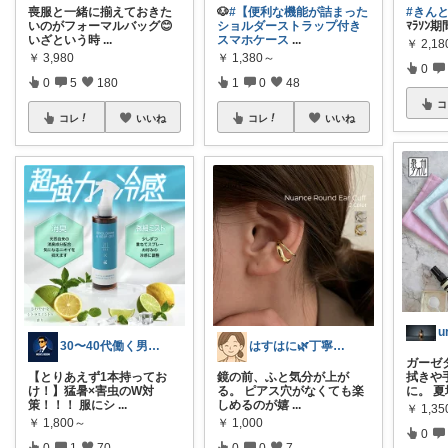
喪服と一緒に揃えておきた
🐶
#【便利な機能が詰まった
#きん
いのがフォーマルバッグ😊
ショルダーストラップ付き
ﾏﾗｿﾝ期
いざという時
...
スマホケース
...
￥
2,18
￥
3,980
￥
1,380～
0
0
5
180
1
0
48
コ
コレ
いいね
コレ
いいね
u
30〜40代働く男性のためのROOM
はすはに🌿丁寧な暮らし
ガーゼ
【とりあえず1本持ってお
鏡の前、ふと気分が上が
拭きや
け！】猛暑×害虫のW対
る。 ピアス穴がなくても楽
に。 
策！！！ 服にシ
...
しめるのが嬉
...
￥
1,35
￥
1,800～
￥
1,000
0
0
1
70
0
0
7