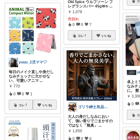
コ
Old Spice ウルフソーン フ
レグランスバー 45g🧼✨
...
￥
1,078
売切れ
0
0
7
コレ
いいね
yuuu_2児ママ♡
毎日のメイク直しや身だし
u
なみチェックに欠かせな
い、可愛いアニマ
...
卓上ミ
￥
770
なみチ
に。 
0
0
1
￥
3,30
0
コレ
いいね
ゴリラ紳士良品図鑑🦍経由購入感謝です！
コ
大人の身だしなみにおい
て、強い香りでごまかすの
ではなく「無臭」
...
￥
1,650
0
0
0