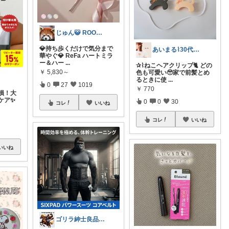
じゅん😺 ROOM💖🎵
💎持ち歩くだけで気分まで
あいまる⌇30代ワーママの暮らしと育児
華やぐ💎 ReFa ハートミラ
ー＆ハー
...
✰⌇ねこヘアクリップ🐈 どの
￥
5,830～
色も可愛い🥹家で前髪とめ
るときに使
...
0
27
1019
￥
770
損！大
ケア✨
0
0
30
コレ
いいね
コレ
いいね
いいね
ゴリラ紳士良品図鑑🦍経由購入感謝です！