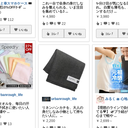
ととꕥスマホケース
🎟️
これ一台で全身の身だしな
✨分け目が気になる
間10%OFFｸｰﾎﾟ
...
みを整えられる、いま注目
れ。 白髪も薄毛も
を集めている3
...
ンするだけ
...
0
￥
4,980
￥
3,980
0
112
0
6
22
1
1
81
レ
いいね
コレ
いいね
コレ
rbanrough_life
urbanrough_life
みる
タオルを、毎日の汗
手拭きに使いたい人
リネンハンカチを、大人の
【理想のラインで自
夏場や
...
身だしなみ小物として持ち
てる💙】 🌿ブラ紐
たい人に。
...
心まで軽や
...
0
￥
2,200
￥
2,699～
0
13
0
0
19
0
0
5