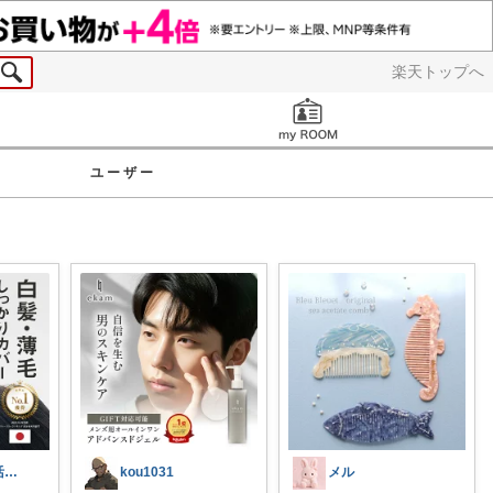
楽天トップへ
お知らせ
ユーザー
らくちん🐥美活with🐕
kou1031
メル