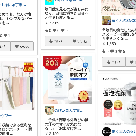
はすはに🌿丁寧な暮らし
毎日鏡を見るのが楽しみに
なり、自信に満ちた自分へ
とめても、なんか地
と生まれ変わる
...
る。 シンプルなバー
タを
...
￥
7,315
0
💐毎日の身だしなみ
0
0
0
スヌーピーの癒しを
0
1
ち歩きたくな
...
コレ
いいね
￥
1,650
レ
いいね
0
0
5
コレ
のび🍳楽天で賢く！家族が喜ぶ便利グッズ
ゆうぴー
「子供の部活や外遊びの後
の汗のニオイが気にな
ま収納できる便利な
る…」「お出かけ先
...
イロンポーチ！ ・耐
で使用
...
￥
2,480