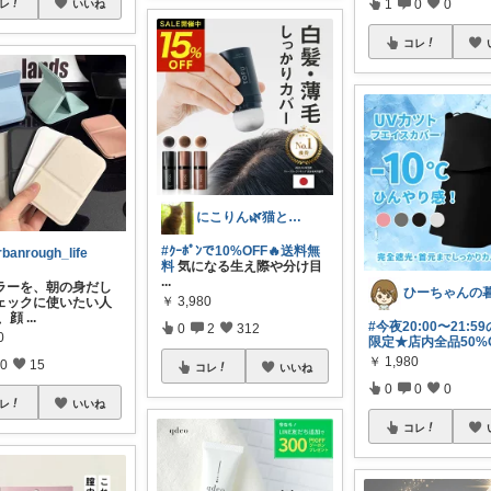
1
0
0
レ
いいね
コレ
にこりん🌿猫と暮らす主婦のROOM😹
#ｸｰﾎﾟﾝで10%OFF🔥送料無
rbanrough_life
料
気になる生え際や分け目
...
ラーを、朝の身だし
￥
3,980
ェックに使いたい人
髪、顔
...
#今夜20:00〜21:5
0
2
312
0
限定★店内全品50%O
￥
1,980
0
15
コレ
いいね
0
0
0
レ
いいね
コレ