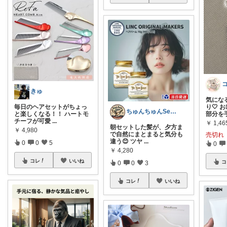
きゅ
気にな
毎日のヘアセットがちょっ
り🤍
ちゅんちゅんSelect
と楽しくなる！！ ハートモ
部分を
チーフが可愛
...
￥
1,46
朝セットした髪が、夕方ま
￥
4,980
で自然にまとまると気分も
売切れ
違う😊 ツヤ
...
0
0
5
0
￥
4,280
コレ
いいね
コ
0
0
3
コレ
いいね