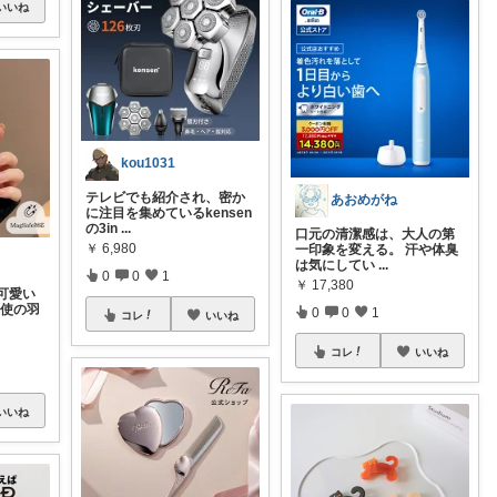
いいね
kou1031
テレビでも紹介され、密か
あおめがね
に注目を集めているkensen
の3in
...
口元の清潔感は、大人の第
￥
6,980
一印象を変える。 汗や体臭
は気にしてい
...
0
0
1
￥
17,380
可愛い
 天使の羽
0
0
1
コレ
いいね
コレ
いいね
いいね