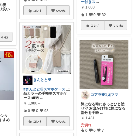
ー付きス
...
の後
￥
1,680
り洗い
コレ
いいね
1
0
32
コレ
いいね
いいね
きんとと💜
#きんととꕥスマホケース
上
品カラーの手帳型スマホケ
コアラ🐨1児ママ
ース 🚛送
...
￥
1,980～
気になる時にさっとひと塗
り🤍 お出かけ前に気になる
0
0
93
部分を手軽
...
キンケ
￥
1,431
すすめ
コレ
いいね
売切れ
0
0
7