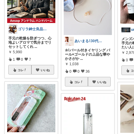
ゴリラ紳士良品図鑑🦍経由購入感謝です！
u
手元の乾燥を防ぎつつ、心
メンズ
あいまる⌇30代ワーママの暮らしと育児
地よいアロマで気分までリ
手元の
セットしてくれ
...
たい人
✰⌇パール付きイヤリング パ
￥
5,990
￥
2,97
ール×ゴールドの上品な華や
かさがか
...
1
0
7
0
￥
1,038
コレ
いいね
コ
0
0
36
コレ
いいね