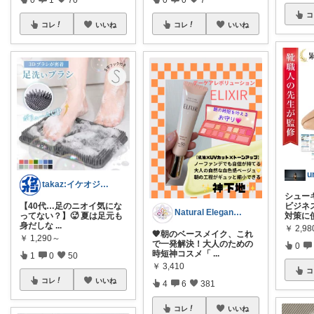
コ
コレ
いいね
コレ
いいね
u
takaz:イケオジをめざすサラリーマン
シュー
【40代…足のニオイ気にな
ビジネ
Natural Elegance169
ってない？】🥵 夏は足元も
対策に
身だしな
...
￥
2,98
🧡朝のベースメイク、これ
￥
1,290～
で一発解決！大人のための
0
時短神コスメ「
...
1
0
50
￥
3,410
コ
コレ
いいね
4
6
381
コレ
いいね