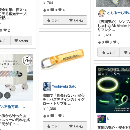
￥
704
安全対策に役立つ、
0
0
4
く光る蓄光テープ。
で貼
...
コレ
いいね
【夜間安心】シンプ
～
しゃれなANAheim
リフレク
...
0
2
￥
1,320
レ
いいね
0
0
6
コレ
Yoshiyuki Sato
暗闇で「見失わない」安心
を！パズデザインのナイグ
ロー・トリプル
...
ゲス不倫万歳、本能に任せちゃダメですか
￥
1,386
出張から帰ったあ
0
1
7
k
ャスターの汚れを拭
手間がずっ
...
コレ
いいね
夜間の安心・安全対
～