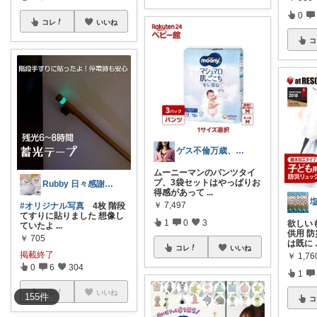
0
コレ
いいね
コ
ゲス不倫万歳、本能に任せちゃダメですか
ムーニーマンのパンツタイ
プ、3袋セットはやっぱりお
Rubby 日々感謝です✨
得感があって
...
￥
7,497
#オリジナル写真
4枚 階段
てすりに貼りました 想像し
1
0
3
欲しいも
ていたよ
...
供用 
￥
705
は既に
コレ
いいね
掲載終了
￥
1,76
0
6
304
1
コレ
いいね
155
件
コ