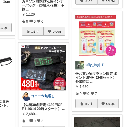
コレ
いいね
カネソン 哺乳びん用インナ
 1cm
ーバッグ（20枚入×2袋） ✈️
旅
...
￥
1,126
0
0
0
いいね
コレ
いいね
tuffy_ing┊ ☾
🌟お買い物マラソン限定 ポ
イントUP🌟【2個セット】
外出時に
...
￥
1,680
0
0
7
コニー🐾無理しない暮らしROOM✨
つ赤色
コレ
いいね
【先着30名限定⚡480円OF
ベント、
F！10/14 20時スタート】
...
￥
2,480～
1
0
3