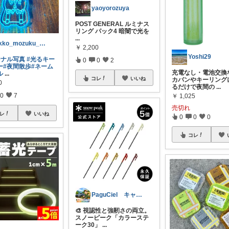
yaoyorozuya
POST GENERAL ルミナス
リング パック4 暗闇で光を
...
akko_mozuku_mugisuke
￥
2,200
Yoshi29
ジナル写真
#光るキー
0
0
2
ー
#夜間散歩
#ネーム
充電なし・電池交換
ル
...
コレ
いいね
カバンやキーリング
0
るだけで夜間の
...
0
7
￥
1,025
売切れ
レ
いいね
0
0
0
コレ
PaguCiel キャンプとカーライフ
🎨 視認性と強靭さの両立。
スノーピーク「カラーステ
ーク30」
...