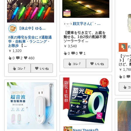
顔文字さん( ´・д・｀)🚗
【休止中】ゆる得セレクト（@ゆるりす）
【愛車を引き立て、お庭を
魅せる。1台2役の配線不要
#夜の帰宅を安全に
#通勤通
ソーラーライ
...
学・自転車・ランニング・
お散歩
【
...
￥
3,540
￥
1,320
0
0
1
【ソー
0
2
460
ト】 ​
コレ
いいね
けど、
コレ
いいね
￥
1,76
0
コ
Nami Thanks😊