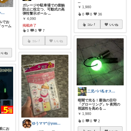
...
ガレージや駐車場での接触
￥
1,980
防止に役立つ、可動式の高
ともるーむ🉐いいものみっけ‼️
弾性警示ポール
...
0
0
36
￥
4,090
ルでお
コレ
いいね
掲載終了
ドゥーム
0
0
7
コレ
いいね
いいね
二児パパ💪オススメ商品
暗闇で光る！最強の目印
「グローリング」✨ 夜間の
視認性を高める
...
￥
1,980
0
0
2
ゆうママ*@yuumama_aruaru
策にお