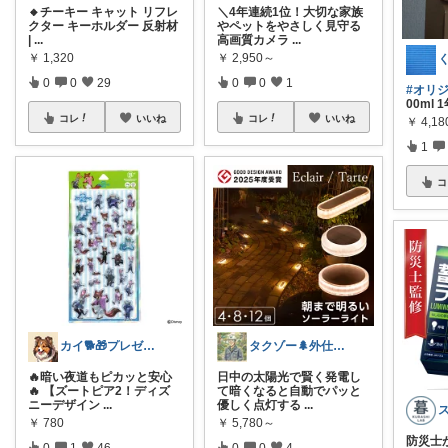
🔸チーキー キャット リフレ
＼4年連続1位！大切な家族
クター キーホルダー 反射材
やペットをやさしく見守る
|
...
高画質カメラ
...
￥
1,320
￥
2,950～
く
0
0
29
0
0
1
#オリ
00ml
コレ
いいね
コレ
いいね
￥
4,1
1
コ
カイ🐕🎁プレゼント
タクゾー🌲外仕事を快適にしたい
🔥暗い夜道もピカッと安心
日中の太陽光で賢く発電し
🔥 【ズートピア2！ディズ
て暗くなると自動でパッと
ニーデザイン
...
優しく点灯する
...
￥
780
￥
5,780～
防災士
0
1
46
0
0
4