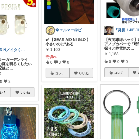
💎エルマー@ピースメーカー
✔️ 【GEAR AID NI-GLO 】
【夜間導線ハック】
小さいのに“ある
...
アノブカバーで「暗
探りと静電気の
...
￥
1,100
F.R.N／イタく見えない”ナチュラル服
￥
1,188
売切れ
ラーガーデンライ
0
0
0
0
3
0
「お庭を明るくしたい
配線と
...
コレ
コレ
いいね
0
0
2
レ
いいね