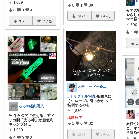
k
￥
1,059
0
1
30
0
0
4
夜間の
やさし
コレ
いいね
1cm幅
コレ
いいね
￥
590
1
コ
スティービー⚽3人娘パパ
#オリジナル写真
夜間見に
くいロープに引っかかって
転倒するのを
...
ろろ✨経由購入感謝✨
￥
1,880
🔦 半永久的に使える！アメ
掲載終了
リカ製「光る棒」が超便利
1
0
32
旅行や
キャンプ好
...
と、キ
￥
1,980
き取る
コレ
いいね
0
0
2
￥
980