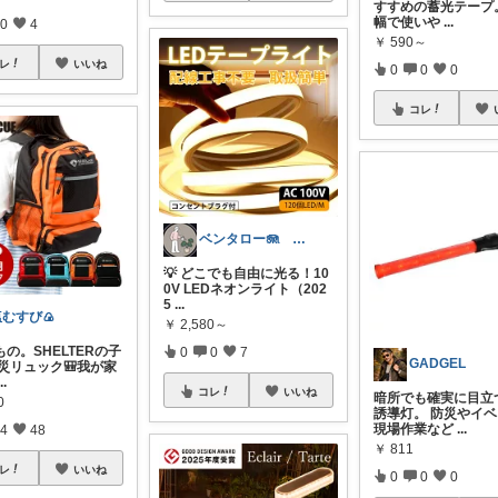
すすめの蓄光テープ。
幅で使いや
...
0
4
￥
590～
レ
いいね
0
0
0
コレ
ベンタロー🪼 おすすめ商品紹介
💡 どこでも自由に光る！10
0V LEDネオンライト（202
5
...
塩むすび🍙
￥
2,580～
の。SHELTERの子
0
0
7
GADGEL
防災リュック🎒我が家
...
コレ
いいね
暗所でも確実に目立
0
誘導灯。 防災やイ
現場作業など
...
4
48
￥
811
レ
いいね
0
0
0