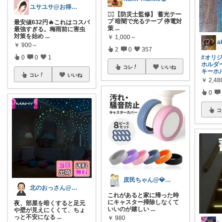
ユサユサ@お得な暮らしの便利グッズ✨️
💁‍♀️【防災士監修】 蓄光テー
プ 暗闇で光るテープ 停電対
最安値632円🔥これはコスパ
策
...
最強すぎる。梅雨前に害虫
対策を始め
...
￥
1,000～
￥
900～
2
0
357
0
0
1
#オリ
ホルダ
コレ
いいね
キーホ
コレ
いいね
￥
2,48
0
コ
庶民ちゃん@💎ベビー用品と雑貨
北のおっさん@ガジェット好き
これがあると家に帰った時
にキャスター掃除しなくて
夜、部屋を暗くすると足元
いいのが嬉しい
...
や壁が見えにくくて、ちょ
っと不安になる
...
￥
980