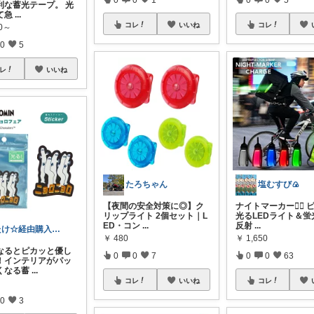
利な蓄光テープ。 光
て急
...
コレ
いいね
コレ
00～
0
5
レ
いいね
たろちゃん
塩むすび🍙
【夜間の安全対策に◎】ク
ナイトマーカー🚴‍♀️
リップライト 2個セット｜L
光るLEDライト＆蛍
ED・コン
...
反射
...
たけ☆経由購入感謝します！ありがとう！☆
￥
480
￥
1,650
なるとピカッと優し
0
0
7
0
0
63
！インテリアがパッ
くなる蓄
...
コレ
いいね
コレ
0
3