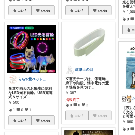
光る便
を蓄え
コレ
いいね
コレ
いいね
￥
1,0
0
コ
建築士の目
💡蓄光テープは、停電時に
らら✨愛ペットと暮らすコスパ名品ハンター
廊下や階段、懐中電灯の置
き場所を見つけ
...
夜道や雨天のお散歩に便利
￥
397
なLED光る首輪。USB充電
式＆サイズ
...
掲載終了
￥
500
0
0
2
【夜に
1
0
1
く光る
コレ
いいね
と可愛
コレ
いいね
￥
660
0