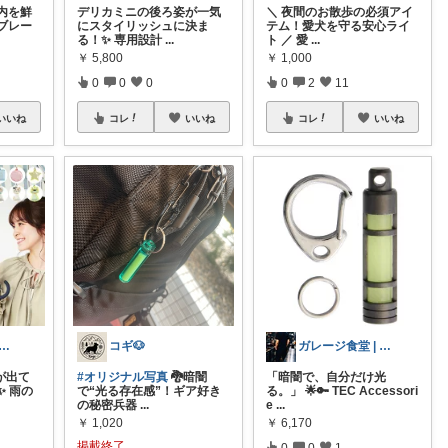
内を鮮
デリカミニの後ろ姿が一気
＼ 夜間のお散歩の必須アイ
ブレー
にスタイリッシュに決ま
テム！愛犬を守る安心ライ
る！✨ 専用設計
...
ト ／ 愛
...
￥
5,800
￥
1,000
0
0
0
0
2
11
いいね
コレ
いいね
コレ
いいね
eeeco ❦３児ママ ❦
コギ🐶
ガレージ食堂 | 開業準備中
が出て
#オリジナル写真
🐉暗闇
「暗闇で、自分だけ光
 雨の
で“光る存在感”！ギア好き
る。」 🌟🔑 TEC Accessori
の秘密兵器
...
e
...
￥
1,020
￥
6,170
掲載終了
0
0
1