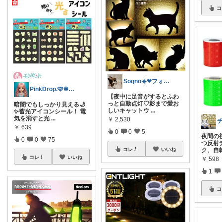
コ
Sogno☀️❤フォロバ💯%
PinkDrop.🩷✱ご購入感謝ﾃﾞｽ
【夜中に足音がするとふわ
っと自動点灯♡影まで愛お
暗闇でもしっかり見える🌙
しいキャットウ
...
✨蓄光アイコンシール！ 電
気を消すと光
...
￥
2,530
￥
639
0
0
5
夜間の
0
0
75
つ反射
コレ
いいね
ク、自
コレ
いいね
￥
598
1
コ