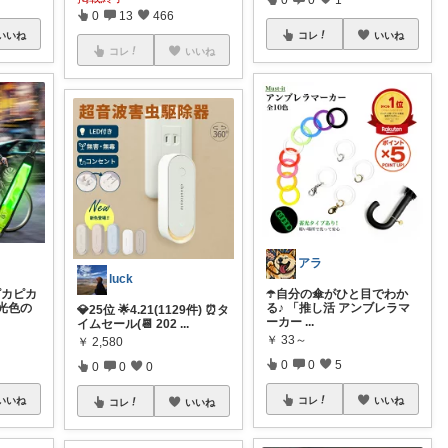
0
13
466
いいね
コレ
いいね
コレ
いいね
アラ
luck
 ピカピカ
☂️自分の傘がひと目でわか
光色の
る♪ 「推し活 アンブレラマ
💎25位 🌟4.21(1129件) ⏰タ
ーカー
...
イムセール(📆 202
...
￥
33～
￥
2,580
0
0
5
0
0
0
いいね
コレ
いいね
コレ
いいね