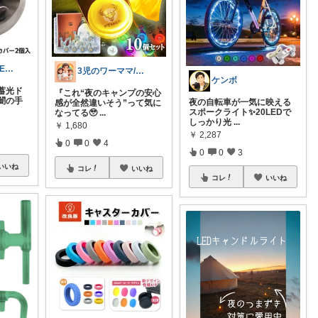
「発掘！JIE JIEマーケット」
3児のワーママ/忙しいママの味方Room
ケンボ
蓄光ド
『これ“夜のキャンプの安心
闇の手
夜の自転車が一気に映える
感が全然違いそう”って気に
スポークライト✨20LEDで
なってる🥹
...
しっかり光
...
￥
1,680
￥
2,287
0
0
4
0
0
3
いいね
コレ
いいね
コレ
いいね