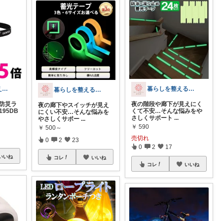
防災班長｜備えてよかった防災グッズ⛑
暮らしを整える研究所🍀
暮らしを整える研究所🍀
る防災ラ
夜の階段や廊下が見えにく
夜の廊下やスイッチが見え
195DB
くて不安…そんな悩みをや
にくい不安…そんな悩みを
さしくサポート
...
やさしくサポー
...
￥
590
￥
500～
売切れ
0
2
23
0
2
17
いいね
コレ
いいね
コレ
いいね