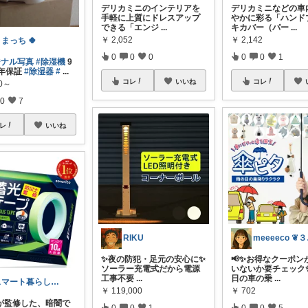
デリカミニのインテリアを
デリカミニなどの車
手軽に上質にドレスアップ
やかに彩る「ハンド
できる「エンジ
...
キカバー（パー
...
￥
2,052
￥
2,142
まっち 🍀
0
0
0
0
0
1
ジナル写真
#除湿機
9
 1年保証
#除湿器
#
...
コレ
いいね
コレ
80～
0
7
レ
いいね
RIKU
me
✨夜の防犯・足元の安心に✨
📢✨お得なクーポン
ソーラー充電式だから電源
いないか要チェック✨
工事不要
...
日の車の乗
...
スマート暮らしラボ
￥
119,000
￥
702
が監修した、暗闇で
0
0
1
0
0
5