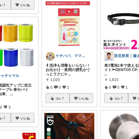
レ
いいね
ケチパパ、ママ🍼5歳🚹2歳🚺
🍼洗浄も消毒もいらない！
単3電池1本で使え
お出かけ・夜間の授乳がぐ
イト🔦GENTOS CP-
っとラクに✨
...
...
チャチャマル
￥
1,020
￥
1,815
視認性アップに役立
0
0
1
0
0
1
テープ✨ 車やバイ
転車、
...
コレ
いいね
コレ
0
3
レ
いいね