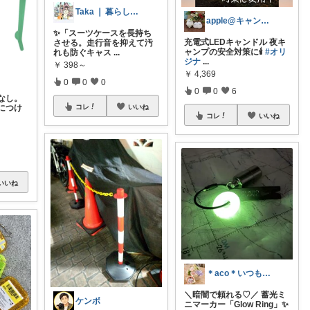
Taka ❘ 暮らしをアップデート
apple@キャンプ⛺雑貨🌼
✨「スーツケースを長持ち
充電式LEDキャンドル 夜キ
させる。走行音を抑えて汚
ャンプの安全対策に🕯️
#オリ
れも防ぐキャス
...
ジナ
...
￥
398～
￥
4,369
0
0
0
0
0
6
なし。
コレ
いいね
につけ
コレ
いいね
いいね
＊aco＊いつもありがとうございます♡
＼暗闇で頼れる♡／ 蓄光ミ
ケンボ
ニマーカー「Glow Ring」✨