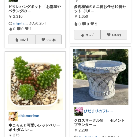
ビタレハングポット 「お部屋や
多肉植物のミニ苗お任せ10苗セ
ベランダの
...
ット（1,6
...
￥
2,310
￥
1,650
shigeha
...
さんのコレ！
0
0
5
0
0
1
コレ
いいね
コレ
いいね
ひだまりのフレンチ🩷ガーデン
chiamorime
クロスサークルM セメント
プランター
...
🍓ころんと可愛いレッドベリー
🌿 セダム レ
...
￥
2,200
￥
275
チェリアム🌿
...
さんのコレ！