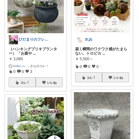
ひだまりのフレンチ🩷ガーデン
れお
（ハンキングブリキプランタ
届く瞬間のワクワク感がたまら
ー） 「お庭や
...
ない。トロピカ
...
￥
3,080
￥
5,500～
hoho 𓃺
...
さんのコレ！
0
0
0
0
0
3
コレ
いいね
コレ
いいね