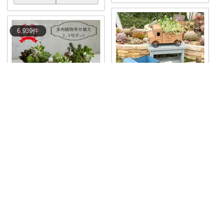
6,939
件
KACHA☆イイネ購入感謝🤗
なっちゃん✨いつもありがとう😊✨
🍀 トラック風ブリキプランタ
ー❣ 🍀 カミ
...
⭐️ ころんと可愛い多肉植物の寄
せ植え🤭♡
...
￥
3,960
￥
1,265
0
0
557
1
2
43
コレ
いいね
コレ
いいね