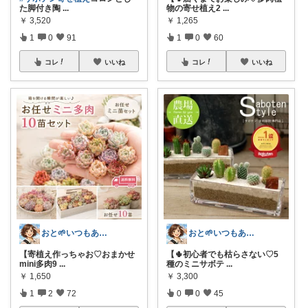
た脚付き陶
...
物の寄せ植え2
...
￥
3,520
￥
1,265
1
0
91
1
0
60
コレ
いいね
コレ
いいね
おと🌱いつもありがとう😊
おと🌱いつもありがとう😊
【寄植え作っちゃお♡おまかせ
【🌵初心者でも枯らさない♡5
mini多肉9
...
種のミニサボテ
...
￥
1,650
￥
3,300
1
2
72
0
0
45