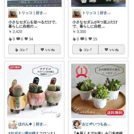
トリッコ｜好きな雑貨・インテリア
トリッコ｜好きな雑貨・インテリア
小さなセダムを並べるだけで、
小さなセダムが4つ並ぶだけ
暮らしに自然の
...
で、暮らしに自然
...
￥
2,420
￥
3,300
0
0
34
0
0
15
コレ
いいね
コレ
いいね
ほのん🍀｜好きが溢れる暮らし
おと🌱いつもありがとう😊
#サボテン寄せ植え
​コロンとし
【🌵届くまでお楽しみ♡多肉植