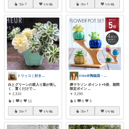
コレ
いいね
コレ
いいね
トリッコ｜好きな雑貨・インテリア
ri-ko＠陶磁器・インテリア雑貨好き
白とグリーンの斑入り葉が美し
🎁マラソン ポイント+5倍、期間
く、置くだけで
...
限定ポイン
...
￥
2,310
￥
3,290
1
0
11
0
0
3
コレ
いいね
コレ
いいね