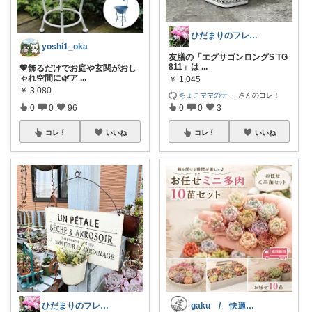
ひだまりのフレンチ🩷ガーデン
yoshi1_oka
友膳の「エグサゴンロングS TG
811」は
...
💖飾るだけでお庭や玄関がおし
ゃれ空間に🌿ア
...
￥
1,045
￥
3,080
ちょこママのテ
...
さんのコレ！
0
0
96
0
0
3
コレ
いいね
コレ
いいね
ひだまりのフレンチ🩷ガーデン
gaku / 快適な夏暮らし