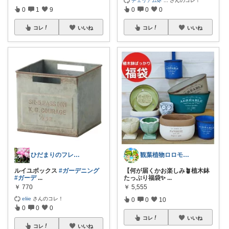
0
1
9
0
0
0
コレ
いいね
コレ
いいね
ひだまりのフレンチ🩷ガーデン
観葉植物ロロモ🌿おしゃれ部屋
ルイユボックス
#ガーデニング
【何が届くかお楽しみ🪴植木鉢
#ガーデ
...
たっぷり福袋✨
...
￥
770
￥
5,555
eliie
さんのコレ！
0
0
10
0
0
0
コレ
いいね
コレ
いいね