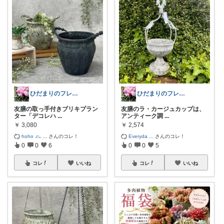
ひだまりのフレンチ🩷ガーデン
ひだまりのフレンチ🩷ガーデン
友膳の取っ手付きブリキプラン
友膳のラ・カージュカップは、
ター「デコレハ
...
アンティーク調
...
￥
3,080
￥
2,574
hoho 𓃺
...
さんのコレ！
Everyda
...
さんのコレ！
0
0
6
0
0
5
コレ
いいね
コレ
いいね