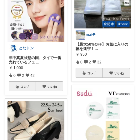
mai☘️
【最大50%OFF】お気に入りの
となトン
靴を死守！
...
￥
950
年中真夏状態の国、タイで一番
売れているフェ
...
0
2
32
￥
1,000
コレ
いいね
0
2
42
コレ
いいね