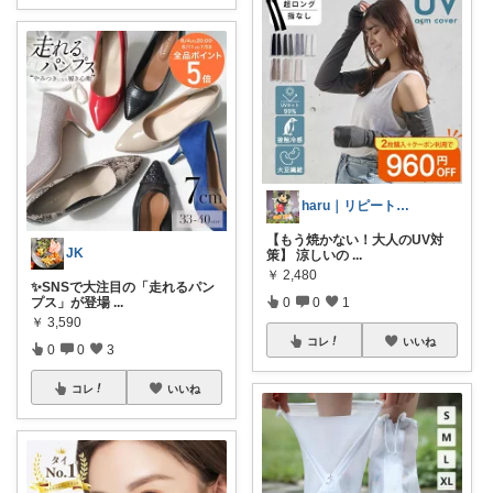
haru｜リピート品と愛用品の記録ꕤ
【もう焼かない！大人のUV対
JK
策】 涼しいの
...
￥
2,480
✨SNSで大注目の「走れるパン
プス」が登場
...
0
0
1
￥
3,590
コレ
いいね
0
0
3
コレ
いいね