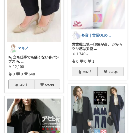
冬音｜営業OLのリアル購入品
営業職は第一印象が命。 だから
マキノ
ツヤ感は妥協
...
￥
1,740～
👠 立ち仕事でも痛くない春パン
プス 👠
...
0
0
1
￥
12,100
コレ
いいね
0
0
648
コレ
いいね