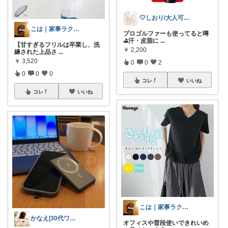
🤍しおり/大人可愛いroom🤍
こは｜家事ラクと暮らしの趣味↗️楽天市場
プロゴルファーも使ってると噂
⛳️汗・皮脂に
...
【甘すぎるフリルは卒業し、洗
￥
2,200
練された上品さ
...
￥
3,520
0
0
2
0
0
0
コレ
いいね
コレ
いいね
こは｜家事ラクと暮らしの趣味↗️楽天市場
かなえ|30代ワーママの買い物カゴ🛍️
オフィスや普段使いできれいめ