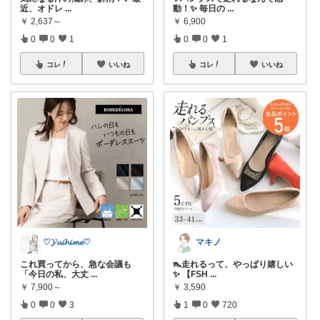
近、オドレ
...
動！✨ 毎日の
...
￥
2,637～
￥
6,900
0
0
1
0
0
1
コレ
いいね
コレ
いいね
♡𝓨𝓾𝓲𝓱𝓲𝓶𝓮♡
マキノ
これ買ってから、急な会議も
👠走れるって、やっぱり嬉しい
「今日の私、大丈
...
✨ 【FSH
...
￥
7,900～
￥
3,590
0
0
3
1
0
720