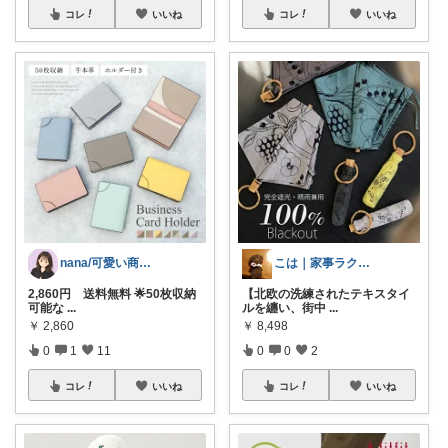
コレ
いいね
コレ
いいね
nana/可愛い商品を共有
こは｜家事ラクと暮らしの趣味↗️楽天市場
2,860円 送料無料 🌟50枚収納
【北欧の洗練されたテキスタイ
可能な
...
ルを纏い、街中
...
￥
2,860
￥
8,498
0
1
11
0
0
2
コレ
いいね
コレ
いいね