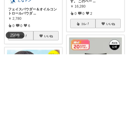
となトン
す。 このペー
...
￥
16,280
フェイスパウダー＆オイルコン
トロールパウダ
...
0
0
2
￥
2,780
コレ
いいね
0
0
6
258
件
コレ
いいね
ミミ@失敗しないモノ選び備忘録
外出中、ふと手の甲を見て
もにゅみ🫧FPママ厳選|整う家づくり
「あ、日焼けしてる
...
￥
2,750
＼正直、もっと早く買えばよか
った😳／ 🔥
...
0
0
28
￥
1,980