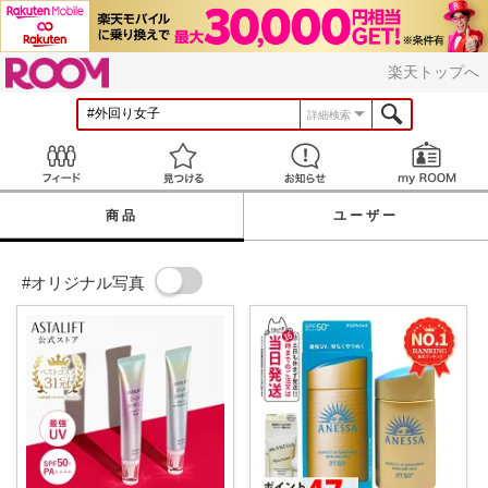
ROOM
楽天トップへ
詳細検索
Feed
見つける
お知らせ
商品
ユーザー
#オリジナル写真