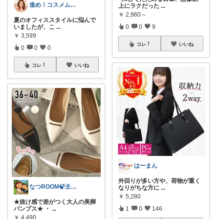
進め！コスメムスメ！アラフォー美容の鬼
上にラクだった
...
￥
2,960～
夏のオフィススタイルに悩んで
いましたが、こ
...
0
0
9
￥
3,599
コレ
いいね
0
0
0
コレ
いいね
はーまん
外回りが多い方や、荷物が重く
なつROOM🍃主婦目線でおススメ色々
なりがちな方に
...
￥
5,280
★抜け感で差がつく大人の美脚
パンプス★ ・
...
1
0
146
￥
4,490