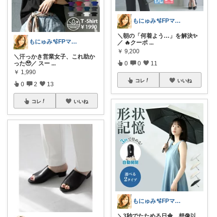
もにゅみ🫧FPママ厳選|整う家づくり
＼朝の「何着よう…」を解決✨
もにゅみ🫧FPママ厳選|整う家づくり
／ 🔥クーポ
...
￥
9,200
＼汗っかき営業女子、これ助か
った🥹／ スー
...
0
0
11
￥
1,990
コレ
いいね
0
2
13
コレ
いいね
もにゅみ🫧FPママ厳選|整う家づくり
＼3秒でたためる日傘、想像以