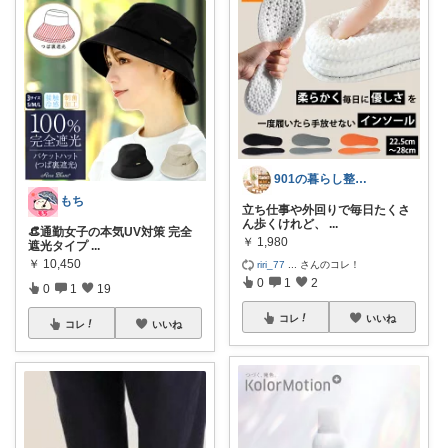
901の暮らし整えQOLアップROOM
もち
立ち仕事や外回りで毎日たくさ
ん歩くけれど、
...
👒通勤女子の本気UV対策 完全
￥
1,980
遮光タイプ
...
￥
10,450
riri_77
...
さんのコレ！
0
1
2
0
1
19
コレ
いいね
コレ
いいね