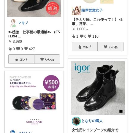
限界営業女子
【テカリ民、これ使って！】 仕
マキノ
事、営業、
...
￥
1,000～
👠感激…仕事靴の最適解👠 （FS
H394
...
1
0
110
￥
3,980
コレ
いいね
0
0
427
コレ
いいね
となりの隣人
女性用レインブーツの紹介で