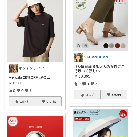
SARANCHAN_ゆったり生活
《✨毎日頑張る大人の女性にこ
オシャンティ_room
そ履いてほしい
...
￥
10,395
✴︎⭐︎ sale 30%OFF LAC
...
￥
8,580
0
0
3
0
0
6
コレ
いいね
コレ
いいね