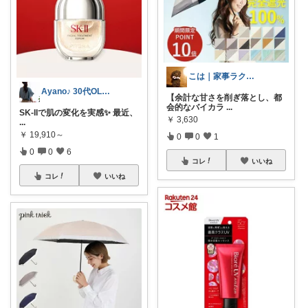
こは｜家事ラクと暮らしの趣味↗️楽天市場
Ayano♪ 30代OLファッション
【余計な甘さを削ぎ落とし、都
会的なバイカラ
...
SK-IIで肌の変化を実感✨ 最近、
￥
3,630
...
￥
19,910～
0
0
1
0
0
6
コレ
いいね
コレ
いいね