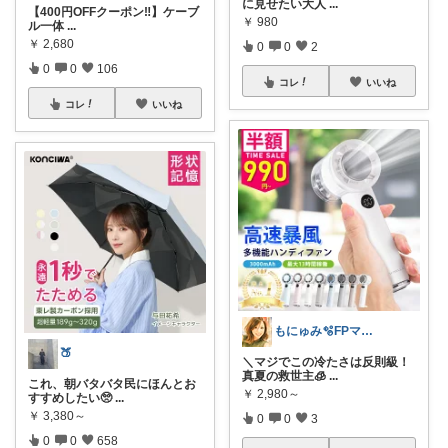
に見せたい大人
...
【400円OFFクーポン‼️】ケーブ
￥
980
ル一体
...
￥
2,680
0
0
2
0
0
106
コレ
いいね
コレ
いいね
もにゅみ🫧FPママ厳選|整う家づくり
🍑
＼マジでこの冷たさは反則級！
真夏の救世主🧊
...
これ、朝バタバタ民にほんとお
￥
2,980～
すすめしたい🥺
...
￥
3,380～
0
0
3
0
0
658