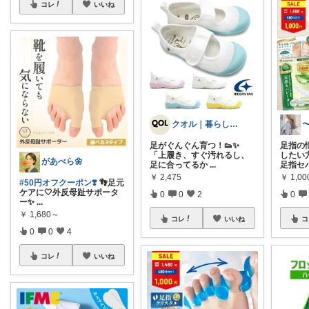
コレ
いいね
クオル｜暮らしの「質」爆上げ🈁
足がぐんぐん育つ！👟✨
足指の
「上履き、すぐ汚れるし、
したい
があべら🌼
足に合ってるか
...
足指セ
￥
2,475
￥
1,0
#50円オフクーポン❣️
👣足元
ケアに🤍外反母趾サポータ
0
0
2
0
ー✨
...
￥
1,680～
コレ
いいね
コ
0
0
4
コレ
いいね