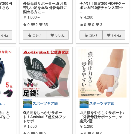
300円
外反母趾サポーター🦶 お見
今だけ！限定300円OFFクー
！さら
苦しい足を🙏💦 外反母趾に
ポン＆P10倍チャンス🏃‍♀️💨
悩める方に
...
...
￥
1,000～
￥
4,280
0
2
35
0
0
3
いいね
コレ
いいね
コレ
いいね
モク🐽いいね＆フォローに感謝💕
スポーツギア部
スポーツギア部
ぶ」と
⚽足元をしっかりサポー
🦶足指をやさしくサポート♪
ズをご
ト！Activital「超立体フッ
「外反母趾サポーター」✨
トサポ
...
楽天2冠
...
￥
1,650
￥
1,280
0
0
0
0
0
0