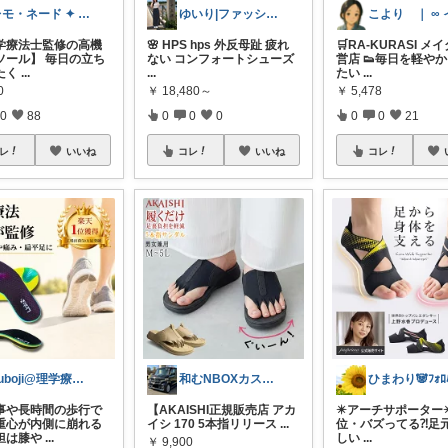
レモ・ネード ✦ セレクト 🍋
ゆいり|ファッション👗
理学療法士監修の高機
🌸 HPS hps 外反母趾 疲れ
🛒RA-KURASI メ
ソール】 毎日の立ち
ない コンフォートシューズ
営店 👟毎日を軽や
たく
...
...
たい
...
0
￥
18,480～
￥
5,478
0
88
0
0
0
0
0
21
レ
いいね
コレ
いいね
コレ
kuboji@理学療法士の疲れない生活
和むNBOXカスタム8/9感謝🙏
事や長時間の歩行で
【AKAISHI正規販売店 アカ
✴️アーチサポーター✴
重心が内側に崩れる
イシ 170 5本指リリース
...
位・バズってる⁈足
担は膝や
...
しい
...
￥
9,900