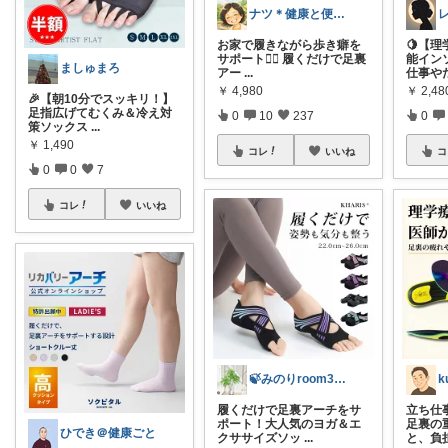
ナツ＊健康と便利グッズが好きな主婦🌸
お家で履きながら歩き癖を
🍋【
サポート🚶‍♀️ 履くだけで足裏
能イン
ましゅまろ
アー
...
仕事や
￥
4,980
￥
2,48
​🎉【朝10分でスッキリ！】
足指広げてむくみ＆冷え対
0
10
237
0
策ソックス
...
￥
1,490
コレ
いいね
コ
0
0
7
コレ
いいね
🍃みのりroom303🍃
履くだけで足裏アーチをサ
立ち仕
ポート！大人気のヨガ＆エ
足裏の
ひでき＠健康ごと
クササイズソッ
...
と、負