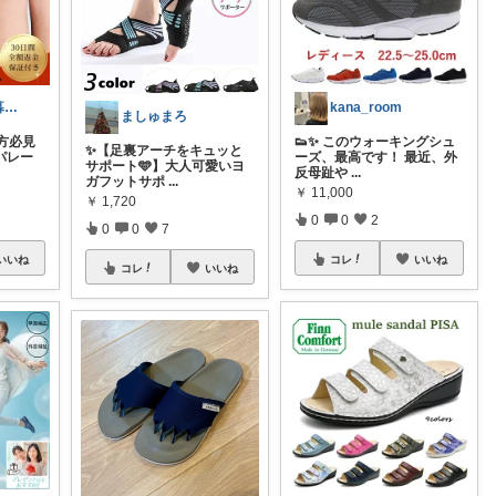
〜お得に幸せ暮らし〜
kana_room
ましゅまろ
方必見
👟✨ このウォーキングシュ
​✨【足裏アーチをキュッと
パレー
ーズ、最高です！ 最近、外
サポート🩵】大人可愛いヨ
反母趾や
...
ガフットサポ
...
￥
11,000
￥
1,720
0
0
2
0
0
7
いいね
コレ
いいね
コレ
いいね