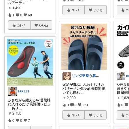
ルアーテ
...
￥
1,490
コレ
いいね
コ
1
0
60
コレ
いいね
リンダ💚整う暮らし研究室
m
🌿足が喜ぶ、ふわもちリカ
✨外反
バリーサンダル🌿 長時間履
歩きや
sak321
いても疲れ
...
軽減長
￥
2,990
￥
1,62
歩きながら鍛える👟 普段靴
に入れるだけ 高評価レビュ
0
0
261
0
ーあり
...
￥
2,750
コレ
いいね
コ
0
0
7