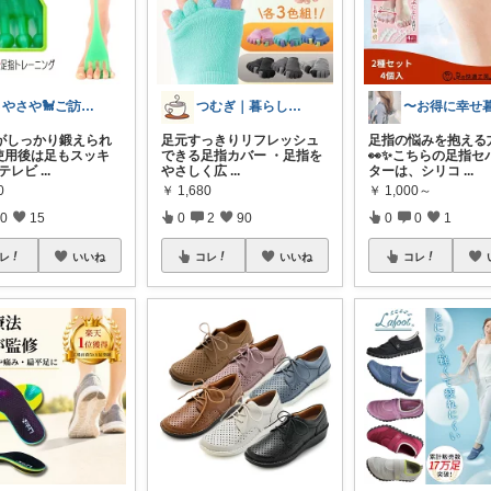
さやさや🐩ご訪問感謝です⭐️⭐️
つむぎ｜暮らしを少し豊かに
がしっかり鍛えられ
足元すっきりリフレッシュ
足指の悩みを抱える
使用後は足もスッキ
できる足指カバー ・足指を
👀✨こちらの足指セ
「テレビ
...
やさしく広
...
ターは、シリコ
...
0
￥
1,680
￥
1,000～
0
15
0
2
90
0
0
1
レ
いいね
コレ
いいね
コレ