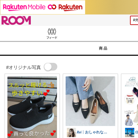
ROOM
Feed
商品
#オリジナル写真
𝑅𝑒𝑖┊おしゃれな暮らし🤍