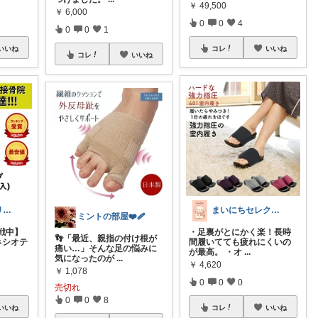
￥
49,500
￥
6,000
0
0
4
0
0
1
いいね
コレ
いいね
コレ
いいね
カレン サンリオとディズニーが大好き
まいにちセレクトdays
ミントの部屋❤️‍🩹
戦中】
・足裏がとにかく楽！長時
👣「最近、親指の付け根が
ネシオテ
間履いてても疲れにくいの
痛い…」そんな足の悩みに
が最高。 ・オ
...
気になったのが
...
￥
4,620
￥
1,078
0
0
0
売切れ
0
0
8
いいね
コレ
いいね