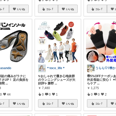
レ
いいね
コレ
いいね
コレ
asando
＊toco_life＊
うら
母趾の痛みがラクに
✨おしゃれで履き心地抜群
🉐5%OFFクーポン
すさUP！ 足の負担を
のランニングシューズが大
外反母趾に安心！ ✦
時間
...
好評✨ 勝野
...
らケア
...
8
￥
7,480
￥
1,275
0
44
0
0
1
0
0
2
レ
いいね
コレ
いいね
コレ