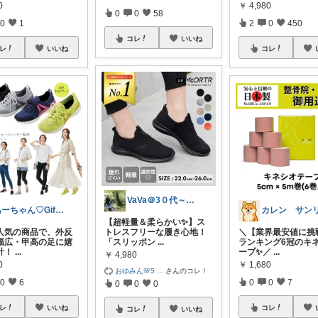
0
￥
4,980
0
0
58
0
1
2
0
450
コレ
いいね
レ
いいね
コレ
VaVa＠3０代～初めての都内暮らし
あーちゃん♡Giftで選びたい商品🌹
【超軽量＆柔らかい✨】ス
人気の商品で、外反
トレスフリーな履き心地！
＼【業界最安値に挑
幅広・甲高の足に嬉
「スリッポン
...
ランキング6冠のキ
計！
...
ープ✨／
...
￥
4,980
0
￥
1,680
おゆみん🌸5
...
さんのコレ！
0
6
0
0
7
0
0
0
レ
いいね
コレ
コレ
いいね