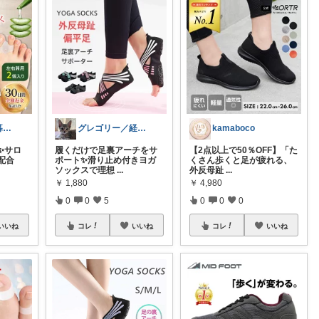
〜お得に幸せ暮らし〜
グレゴリー／経由購入感謝です💕
kamaboco
✨サロ
履くだけで足裏アーチをサ
【2点以上で50％OFF】「た
配合
ポート✨滑り止め付きヨガ
くさん歩くと足が疲れる、
ソックスで理想
...
外反母趾
...
￥
1,880
￥
4,980
0
0
5
0
0
0
いいね
コレ
いいね
コレ
いいね