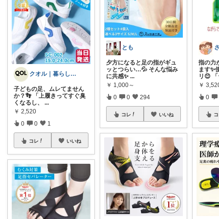
とも
夕方になると足の指がギュ
指の力
ッとつらい…💦 そんな悩み
ます✨
クオル｜暮らしの「質」爆上げ🈁
に共感✨
...
リ😊 
￥
1,000～
￥
3,52
子どもの足、ムレてません
か？👣 「上履きってすぐ臭
0
0
294
0
くなるし、
...
￥
2,520
コレ
いいね
コ
0
0
1
コレ
いいね