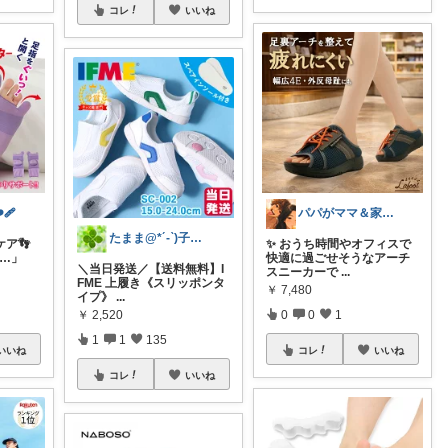
コレ
いいね
🩹
パパがママ＆家族の笑顔の為に選ぶ品😆
たまま@*´-`)子ども用品/日用品
ア👣
✨ おうち時間やオフィスで
い…」
快適に過ごせそうなアーチ
＼当日発送／【送料無料】I
スニーカーで
...
FME 上履き《スリッポンタ
￥
7,480
イプ》
...
￥
2,520
0
0
1
1
1
135
いいね
コレ
いいね
コレ
いいね