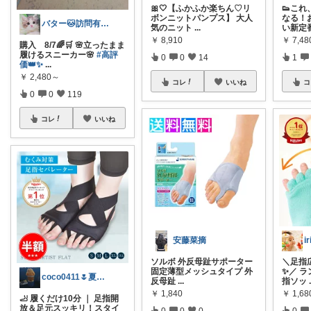
🎀🤍【ふかふか楽ちん♡リ
👟こ
ボンニットパンプス】 大人
なる！
バター🐱訪問有難うございます💕
気のニット
...
い新定
￥
8,910
￥
7,48
購入 8/7🌈🛒 🌸立ったまま
履けるスニーカー🌸
#高評
0
0
14
1
価👑✨
...
￥
2,480～
コレ
いいね
コ
0
0
119
コレ
いいね
安藤菜摘
i
ソルボ 外反母趾サポーター
＼足指
固定薄型メッシュタイプ 外
✨／ 
coco0411🌷夏グッズ色々🌻
反母趾
...
指ソッ
￥
1,840
￥
1,68
🦶 履くだけ10分 ｜ 足指開
放＆足元スッキリ！スタイ
0
0
0
0