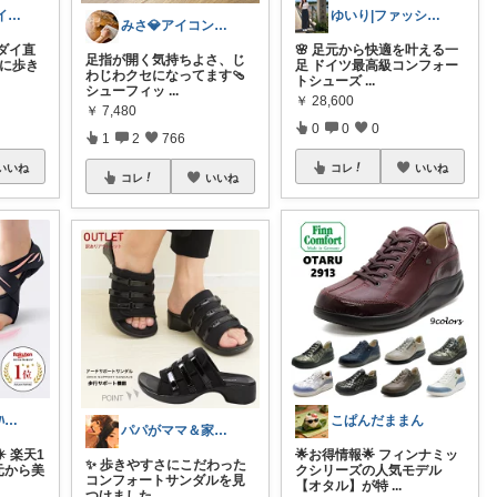
こより ｜ ∞ イヤイライケレ ∞
ゆいり|ファッション👗
みさ💎アイコン変更|子育ても暮らしも
イダイ直
🌸 足元から快適を叶える一
足指が開く気持ちよさ、じ
かに歩き
足 ドイツ最高級コンフォー
わじわクセになってます🩴
トシューズ
...
シューフィッ
...
￥
28,600
￥
7,480
0
0
0
1
2
766
いいね
コレ
いいね
コレ
いいね
ひまわり🐼ﾌｫﾛﾊﾞ100❤️感謝
こぱんだままん
パパがママ＆家族の笑顔の為に選ぶ品😆
️ 楽天1
🌟お得情報🌟 フィンナミッ
✨ 歩きやすさにこだわった
元から美
クシリーズの人気モデル
コンフォートサンダルを見
【オタル】が特
...
つけました。
...