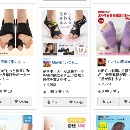
🍑可愛く楽にお得に1人暮らし
ミントの部屋❤️‍
Mayu@いつも感謝😊こっそり購入🌸
のがもっと快適に👣
✨寝ている間に足指ケ
🌸サポーターが足裏アーチ
 外反母趾サポーター
💕 「最近親指が痛
を物理的に引き上げ自然と
ット
...
「足が疲れやす
...
身体を支えやす
...
0
￥
2,728
￥
4,980
0
10
0
0
2
1
0
195
レ
いいね
コレ
コレ
いいね