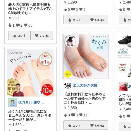
￥
1,290
￥
2,48
🎁大切な家族へ健康を贈る
極上のギフトアイテム✨TV
0
0
2
0
CM放映でも
...
￥
980
コレ
いいね
コ
1
2
65
コレ
いいね
楽天大好き夫婦
【送料無料】立ち仕事やヒ
とても
ール靴で頑張った脚のケア
母趾・
KENJI @ 健やかな暮らしの道具
に！外反母趾・
...
しい設
￥
1,850
￥
7,48
歩くたびに親指が気にな
0
0
11
る…そんな人に。 厚いサポ
0
ーターだと靴が
...
￥
1,580～
コレ
いいね
コ