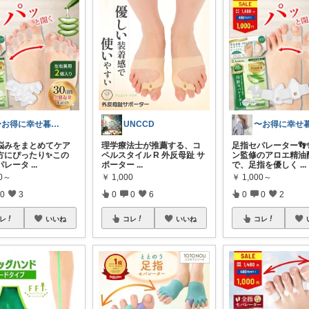
〜お得に幸せ暮らし〜
UNCCD
悩みをまとめてケア
理学療法士が推薦する、コ
足指セパレーター👣
方にぴったり✨この
ペルスタイル R 外反母趾 サ
ン監修のアロエ精油
パレータ
...
ポーター
...
で、足指を優しく
...
00～
￥
1,000
￥
1,000～
0
3
0
0
6
0
0
2
レ
いいね
コレ
いいね
コレ