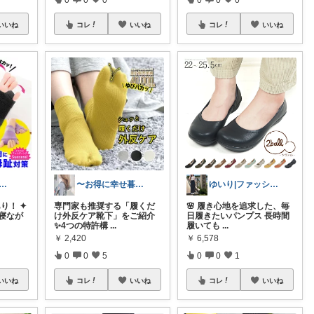
いいね
コレ
いいね
コレ
いいね
ら🤍⌇🉐かわいい暮らし
〜お得に幸せ暮らし〜
ゆいり|ファッション👗
あり！ ✦
専門家も推奨する「履くだ
🌸 履き心地を追求した、毎
寝なが
け外反ケア靴下」をご紹介
日履きたいパンプス 長時間
✨4つの特許構
...
履いても
...
￥
2,420
￥
6,578
0
0
5
0
0
1
いいね
コレ
いいね
コレ
いいね