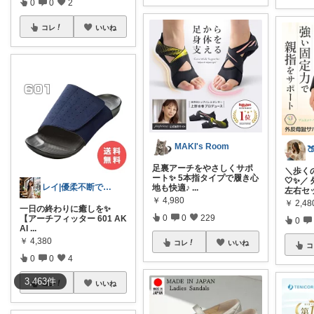
0
0
2
コレ
いいね
MAKI's Room
足裏アーチをやさしくサポ
＼歩く
ート✨ 5本指タイプで履き心
🤍✨／
レイ|優柔不断で選べない🥲
地も快適♪
...
左右セ
￥
4,980
￥
2,48
一日の終わりに癒しを✨
0
0
229
【アーチフィッター 601 AK
0
AI
...
￥
4,380
コレ
いいね
コ
0
0
4
3,463
件
コレ
いいね