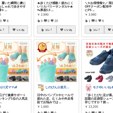
れ、履いた瞬間に虜に
🔥歩くたび感動！疲れにく
＼✨お得情報✨／ 限定
おしゃれで歩きやす
いリカバリーサンダル✨🔥
OFFクーポン配布中
番✨
...
👡厚底5.5
...
にP5
...
0
￥
2,990
￥
3,980
0
8
0
0
20
1
0
6
レ
いいね
コレ
いいね
コレ
ri@1児ママ👶
しのびん@楽天Room
広げて健康サポート
日中のパンプスやヒールで
「歩くたびに足が喜
ランキング1位の人気足
疲れた足、むくみや外反母
話題の足袋型シュー
...
趾でお悩みでは
...
存じですか？創
...
0
￥
1,680
￥
13,200
0
0
0
0
0
0
0
3