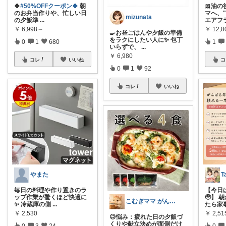
🍀
#50%OFFクーポン🍀
朝
🎀油
のお弁当作りや、忙しい日
マへ、"
mizunata
の夕飯準
...
エアフ
￥
6,998～
￥
12,8
🍳お昼ごはんや夕飯の準備
をラクにしたい人に✨ 包丁
0
1
680
1
いらずで、
...
￥
6,980
コレ
いいね
コ
0
1
92
コレ
いいね
やまた
T
毎日の料理や作り置きのラ
【今日
ップ作業が驚くほど快適に
🥹】 
こむぎママ がんばりすぎるママを救う
✨ 冷蔵庫の側
...
たら家
￥
2,530
￥
2,51
😥悩み：疲れた日の夕飯づ
くりや献立決めが面倒だけ
0
3
24
0