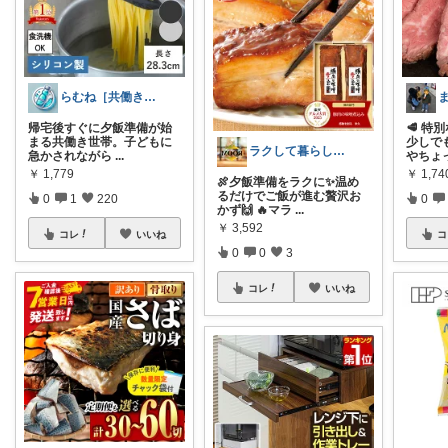
らむね［共働き時短家電ナビ］
帰宅後すぐに夕飯準備が始
🥩 
まる共働き世帯。子どもに
少しで
ラクして暮らしたい部
急かされながら
...
やちょ
￥
1,779
￥
1,74
🍖夕飯準備をラクに✨温め
るだけでご飯が進む贅沢お
0
1
220
0
かず🙌 🔥マラ
...
￥
3,592
コレ
いいね
コ
0
0
3
コレ
いいね