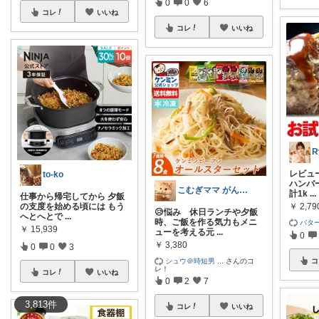
0
0
6
コレ
いいね
コレ
いいね
R
レビュー
to-ko
ハンバ
こむぎママ がんばりすぎるママを救う
計1k
...
仕事から帰宅してから 夕飯
の支度を始める頃には もう
￥
2,79
😥悩み 休日ランチや夕飯
へとへとで
...
時、ご飯を作る気力もメニ
バター
￥
15,939
ューを考える元
...
0
￥
3,380
0
0
3
シュウ＠時短男
...
さんのコ
コ
レ！
コレ
いいね
0
2
7
3,813
件
コレ
いいね