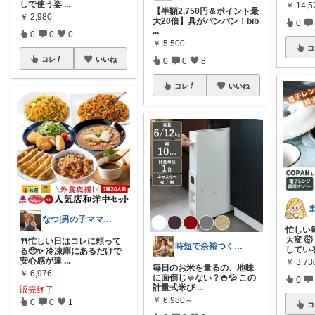
しで使う姿
...
￥
14,5
​【半額2,750円＆ポイント最
￥
2,980
大20倍】具がパンパン！bib
0
...
0
0
0
￥
5,500
コ
コレ
いいね
0
0
8
コレ
いいね
なつ|男の子ママ👩🏻
忙しい
大変 
🍴忙しい日はコレに頼って
時短で余裕つくる主婦🍀キッチン
してい
る🥹✨ 冷凍庫にあるだけで
安心感が違
...
￥
3,73
毎日のお米を量るの、地味
￥
6,976
に面倒じゃない？🍚💦 この
0
計量式米び
...
販売終了
￥
6,980～
0
0
1
コ