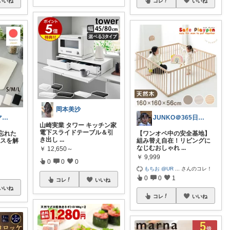
いいね
コレ
いいね
岡本美沙
あぴ｜推し活ママの暮らしメモ
JUNKO＠365日ワンオペママ
山崎実業 タワー キッチン家
電下スライドテーブル＆引
忘れた
【ワンオペ中の安全基地】
き出し
...
レスを解
組み替え自在！リビングに
なじむおしゃれ
...
￥
12,650～
￥
9,999
0
0
0
もちお @UR
...
さんのコレ！
0
0
1
コレ
いいね
いいね
コレ
いいね