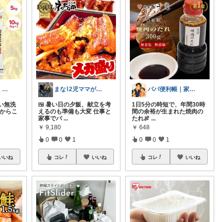
時短で余裕つくる主婦🍀キッチン
まな⌇2児ママが目指すゆとりある暮らし
パパ便利帳｜家族のお買い物日記
い無洗
🍱 暑い日の夕飯、献立を考
1日5分の時短で、年間30時
だからこ
えるのも準備も大変 仕事と
間の余裕が生まれた焼肉の
家事でバ
...
たれ🍖
...
￥
9,180
￥
648
0
0
1
0
0
1
いいね
コレ
いいね
コレ
いいね