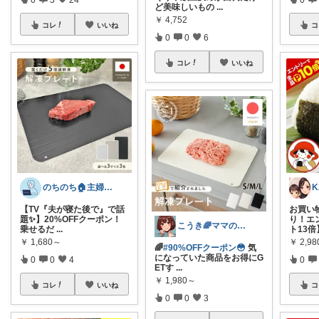
ど美味しいもの
...
￥
4,752
コレ
いいね
コ
0
0
6
コレ
いいね
のちのち🏠主婦のお買い物room
【TV『夫が寝た後で』で話
お買い
題✨】20%OFFクーポン！
り！エ
こうき🌈ママの着痩せ服&快適な暮らし
乗せるだ
...
ト13
￥
1,680～
￥
2,9
🌈
#90%OFFクーポン😳
気
になっていた商品をお得にG
0
0
4
0
ETす
...
￥
1,980～
コレ
いいね
コ
0
0
3