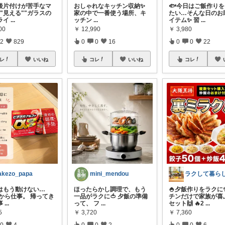
の後片付けが苦手なマ
おしゃれなキッチン収納✨
🐟今日はご飯作り
"見える""ガラスの
家の中で一番使う場所、キ
たい…そんな日のお
ライ
...
ッチン
...
イテム✨ 習
...
00
￥
12,990
￥
3,980
2
829
0
0
16
0
0
22
レ
いいね
コレ
いいね
コレ
akezo_papa
mini_mendou
はもう動けない…
ほったらかし調理で、もう
🍚夕飯作りをラクに
朝から仕事。 帰ってき
一品がラクに🍅 夕飯の準備
チンだけで家族が喜
事
...
って、 フ
...
セット🙌 🔥2
...
5
￥
3,720
￥
7,360
0
4
0
0
2
0
0
6