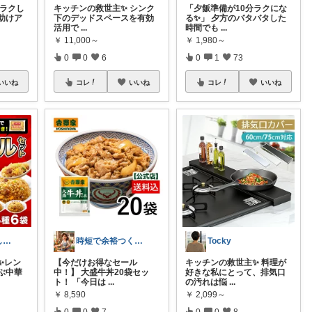
をラクし
キッチンの救世主✨ シンク
「夕飯準備が10分ラクにな
助けア
下のデッドスペースを有効
る✨」 夕方のバタバタした
活用で
...
時間でも
...
￥
11,000～
￥
1,980～
0
0
6
0
1
73
いいね
コレ
いいね
コレ
いいね
ラクして暮らしたい部
時短で余裕つくる主婦🍀キッチン
Tocky
✨レン
【今だけお得なセール
キッチンの救世主✨ 料理が
ぶ中華
中！】 大盛牛丼20袋セッ
好きな私にとって、排気口
ト！ 「今日は
...
の汚れは悩
...
￥
8,590
￥
2,099～
0
0
7
0
0
8