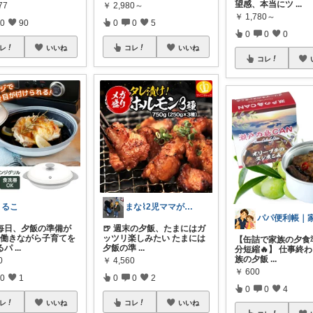
望感、本当にツ
...
77
￥
2,980～
￥
1,780～
0
90
0
0
5
0
0
0
レ
いいね
コレ
いいね
コレ
まるこ
まな⌇2児ママが目指すゆとりある暮らし
毎日、夕飯の準備が
🍺 週末の夕飯、たまにはガ
 働きながら子育てを
ッツリ楽しみたい たまには
【缶詰で家族の夕食
るパ
...
夕飯の準
...
分短縮🔥】 仕事終
族の夕飯
...
0
￥
4,560
￥
600
0
1
0
0
2
0
0
4
レ
いいね
コレ
いいね