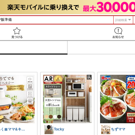
詳細検索
見つける
みく🎀ママ&キッズグッズ🎁
Tocky
ちずママ