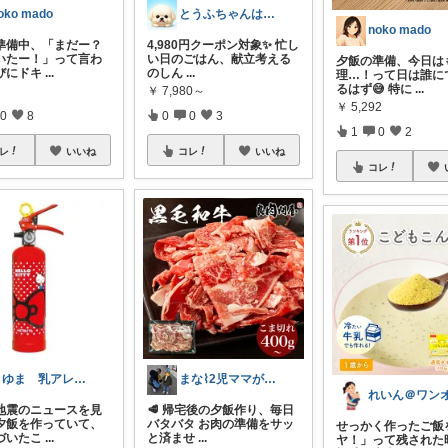
oko mado
とうふちゃんはペキニーズ
noko mado
準備中、「まだー？
4,980円クーポン対象✨ 忙し
いたー！」って言わ
い日のごはん、献立考える
夕飯の準備、今日は
びにドキ
...
のしん
...
理…！って日は誰に
るはず😅 特に
...
￥
7,980～
￥
5,292
0
8
0
0
3
1
0
2
レ
いいね
コレ
いいね
コレ
さゆま 乳アレっ子ママ｜知育×子育てグッ
まな⌇2児ママが目指すゆとりある暮らし
地震のニュースを見
🥩 帰宅後の夕飯作り、毎日
夕飯を作っていて、
バタバタ お肉の準備をサッ
せっかく作ったご飯
づいたこ
...
と済ませ
...
ヤ！」って残された