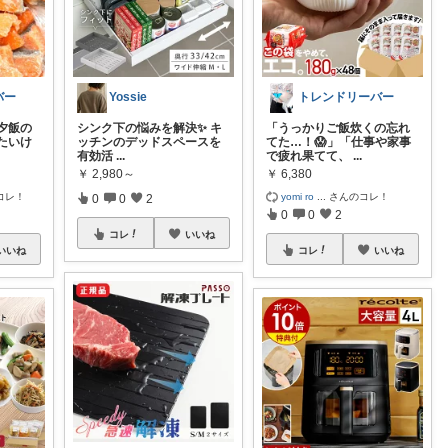
バー
Yossie
トレンドリーバー
夕飯の
シンク下の悩みを解決✨ キ
「うっかりご飯炊くの忘れ
たいけ
ッチンのデッドスペースを
てた…！😱」「仕事や家事
有効活
...
で疲れ果てて、
...
￥
2,980～
￥
6,380
コレ！
yomi ro
...
さんのコレ！
0
0
2
0
0
2
コレ
いいね
いいね
コレ
いいね