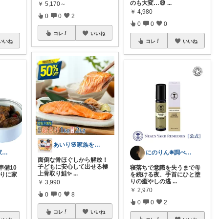
のも大変…😅
...
￥
5,170～
￥
4,980
0
0
2
0
0
0
コレ
いいね
いいね
コレ
いいね
あいり🌸家族を守るワーママ
パパ便利帳｜家族のお買い物日記
にのりん❋調べて納得して選ぶ４０代の生活
面倒な骨ほぐしから解放！
子どもに安心して出せる極
準備10
寝落ちで意識を失うまで母
上骨取り鮭✨
...
わりに家
を続ける夜、手首にひと塗
りの癒やしの逃
...
￥
3,990
￥
2,970
0
0
8
0
0
2
コレ
いいね