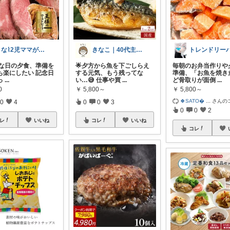
まな⌇2児ママが目指すゆとりある暮らし
きなこ｜40代主婦の暮らしラクメモ
トレンドリー
特別な日の夕食、準備を
🌟夕方から魚を下ごしらえ
毎朝のお弁当作りや
も楽にしたい 記念日
する元気、もう残ってな
準備、「お魚を焼き
っ
...
い…😅 仕事や買
...
ど骨取りが面倒
...
0
￥
5,800～
￥
5,800～
🍀SATO
...
さんの
0
4
0
0
3
0
0
2
レ
いいね
コレ
いいね
コレ