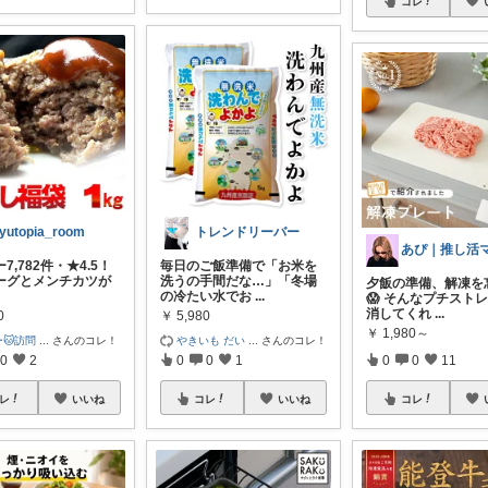
コレ
yutopia_room
トレンドリーバー
7,782件・★4.5！
毎日のご飯準備で「お米を
ーグとメンチカツが
洗うの手間だな…」「冬場
夕飯の準備、解凍を
の冷たい水でお
...
😱 そんなプチスト
消してくれ
...
0
￥
5,980
￥
1,980～
🐱訪問
...
さんのコレ！
やきいも だい
...
さんのコレ！
0
2
0
0
1
0
0
11
レ
いいね
コレ
いいね
コレ