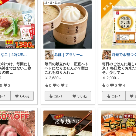
きなこ｜40代主婦の暮らしラクメモ
みほ｜アラサー主婦｜共働き｜2児育児中
飯の味つけ、毎回だし
毎日の献立作り、正直ヘト
毎日のごはんに嬉し
余裕まではない…😅
ヘトになりませんか？実は
米！ 毎日炊くお米
りの味
...
これを取り入れ
...
そ、少しで
...
0
￥
2,680～
￥
2,900～
0
2
0
0
2
0
0
4
レ
いいね
コレ
いいね
コレ