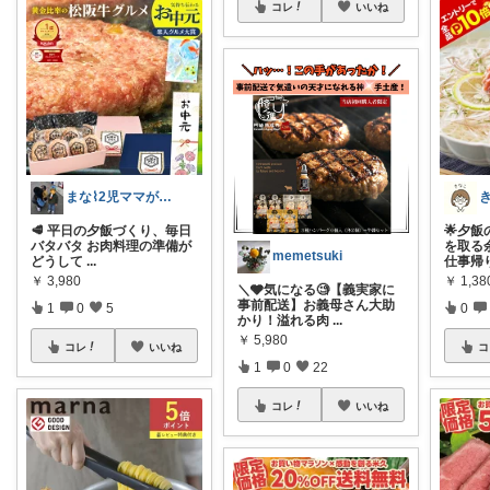
コレ
いいね
まな⌇2児ママが目指すゆとりある暮らし
🥩 平日の夕飯づくり、毎日
🌟夕
バタバタ お肉料理の準備が
を取る
memetsuki
どうして
...
仕事帰
￥
3,980
￥
1,38
＼🩶気になる🧐【義実家に
事前配送】お義母さん大助
1
0
5
0
かり！溢れる肉
...
￥
5,980
コレ
いいね
コ
1
0
22
コレ
いいね