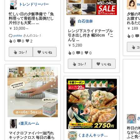
トレンドリーバー
n
忙しい日の夕飯準備で「魚
夕飯の
料理って骨処理も面倒だし
お腹す
白石佳奈
片付けも大変…
...
れるた
￥
10,000～
￥
189
レンジ下スライドテーブル
引き出し付き 幅50cm 『こ
pokke
さんのコレ！
0
んな
...
0
0
2
￥
5,280
コ
コレ
いいね
0
0
0
コレ
いいね
r楽天ルーム
昨日の
ながら
マイクロファイバー油汚れ
くまさんキッチン🐻|食とケア
ふと気
キッチンクロス 毎日の暮ら