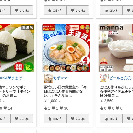
レ
いいね
コレ
いいね
コレ
KAKA💖ままでもキレイでいたい
ちずママ
ビールと◯◯
物マラソンでポチ
🍜忙しい日の救世主✨ 「今
ごはん作りを少しラ
ントリーで【ポイン
日はごはん作る時間がな
る便利アイテム🍚✨
倍】のお買
...
い…」そんな日
...
極 冷凍ご
...
80～
￥
1,000～
￥
2,560
0
14
1
1
36
0
0
6
レ
いいね
コレ
いいね
コレ