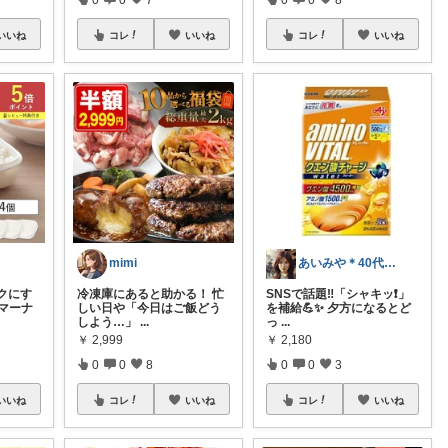
いいね
コレ
いいね
コレ
いいね
mimi
あいみや＊40代🌷くらしを楽しむ
クにす
冷凍庫にあると助かる！ 忙
SNSで話題‼️「シャキッ❗️」
 マーナ
しい日や「今日はご飯どう
を補給💪✨ 夕方になるとど
しよう…」
...
っ
...
￥
2,999
￥
2,180
0
0
8
0
0
3
いいね
コレ
いいね
コレ
いいね