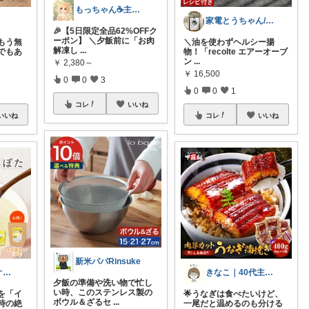
もっちゃん☕主婦の癒しとご褒美ROOM
家電とうちゃん/2児のパパ✨️購入感謝！
🎉【5日限定全品62%OFFク
ーポン】 ＼夕飯前に「お肉
もう無
​＼油を使わずヘルシー揚
解凍し
...
でもあ
物！「recolte エアーオーブ
ン
...
￥
2,380～
￥
16,500
0
0
3
0
0
1
コレ
いいね
いいね
コレ
いいね
新米パパRinsuke
れいん＠ワンオペ育児の救世主グッズ
きなこ｜40代主婦の暮らしラクメモ
夕飯の準備や洗い物で忙し
い時、このステンレス製の
を「イ
🌟うなぎは食べたいけど、
ボウル＆ざるセ
...
時の絶
一尾だと温めるのも分ける