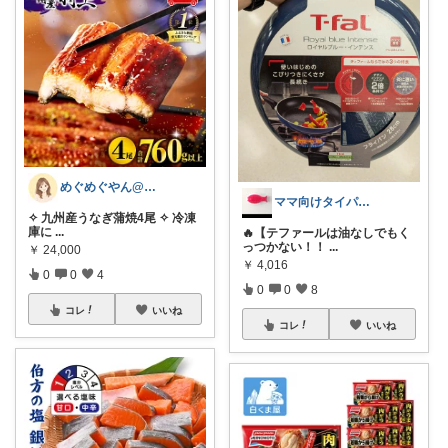
めぐめぐやん@2児ママ×ゆるっと暮らし
ママ向けタイパ家事ラクROOM
✧ 九州産うなぎ蒲焼4尾 ✧ 冷凍
庫に
...
🔥【テファールは油なしでもく
っつかない！！
...
￥
24,000
￥
4,016
0
0
4
0
0
8
コレ
いいね
コレ
いいね