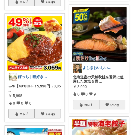
コレ
いいね
よし@おいしいもの大好き
ぼっち｜猫好き57歳主婦の健康ライフ
北海道産の天然秋鮭を贅沢に使
用した無塩＆骨
...
🍳✨【49％OFF！5,998円→3,05
￥
3,990
...
0
0
9
￥
5,998
0
0
6
コレ
いいね
コレ
いいね