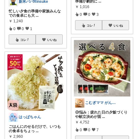
準備が劇的に
...
新米パパRinsuke
￥
1,016
忙しい夕食の準備や家族みんな
0
0
3
での食卓にも大
...
￥
1,240
コレ
いいね
0
0
1
コレ
いいね
こむぎママ がんばりすぎるママを救う
😥悩み：疲れた日の夕飯づくり
や献立決めが面
...
はっぱちゃん
￥
4,752
ごはんにのせるだけで、いつも
0
0
7
の食卓をちょっ
...
￥
2,960