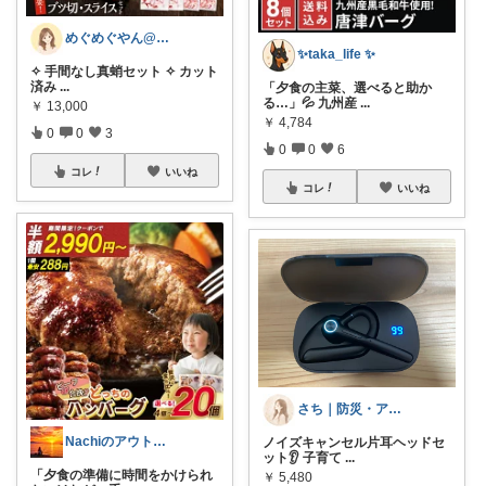
めぐめぐやん@2児ママ×ゆるっと暮らし
✨taka_life ✨
✧ 手間なし真蛸セット ✧ カット
済み
...
「夕食の主菜、選べると助か
る…」💦 九州産
...
￥
13,000
￥
4,784
0
0
3
0
0
6
コレ
いいね
コレ
いいね
さち｜防災・アウトドア雑貨
Nachiのアウトドアライフ⛺️🎣
ノイズキャンセル片耳ヘッドセ
ット👂 子育て
...
「夕食の準備に時間をかけられ
￥
5,480