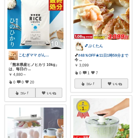
💕ぷくたん
こむぎママ がんばりすぎるママを救う
💕
#48％OFF★11日1時59分まで
今
...
「熊本県産ヒノヒカリ 10kg」
￥
3,099
は、毎日の
...
0
1
7
￥
4,880～
0
0
20
コレ
いいね
コレ
いいね