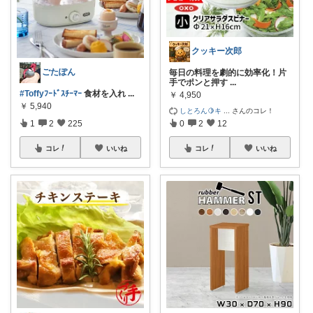
クッキー次郎
ごたぽん
毎日の料理を劇的に効率化！片
手でポンと押す
...
#Toffyﾌｰﾄﾞｽﾁｰﾏｰ
食材を入れ
...
￥
4,950
￥
5,940
しとろん🍋キ
...
さんのコレ！
1
2
225
0
2
12
コレ
いいね
コレ
いいね