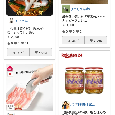
びーちゃん🌸6歳2歳ママのふるさと納税
🎁当選で届いた「至高のひとと
き」ビーフカレ
...
やっさん
￥
9,800
「今日は焼くだけでいいか
0
0
2
な…」って日、あり
...
￥
2,990～
コレ
いいね
0
1
11
コレ
いいね
パパ便利帳｜家族のお買い物日記
【家事負担70%減】晩ごはんの