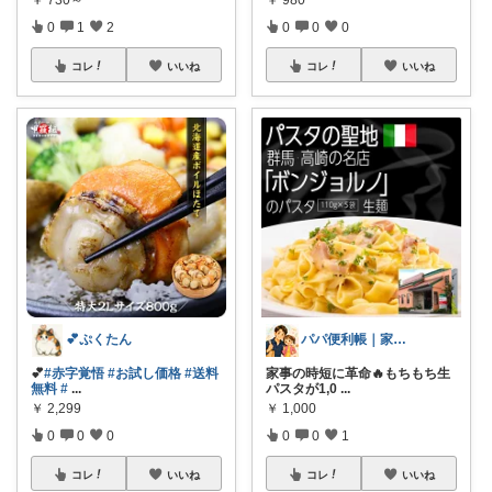
0
1
2
0
0
0
コレ
いいね
コレ
いいね
💕ぷくたん
パパ便利帳｜家族のお買い物日記
💕
#赤字覚悟
#お試し価格
#送料
家事の時短に革命🔥もちもち生
無料
#
...
パスタが1,0
...
￥
2,299
￥
1,000
0
0
0
0
0
1
コレ
いいね
コレ
いいね