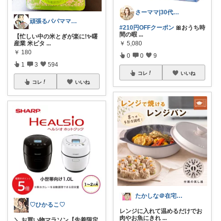
さーママ|30代小2女児ママ🎀
頑張るパパママ応援隊@育児・子供用品紹介
#210円OFFクーポン
🎀おうち時
間の暇
...
【忙しい中の米とぎが楽に!✨曙
産業 米ピタ
...
￥
5,080
￥
180
0
0
9
1
3
594
コレ
いいね
コレ
いいね
たかしな＠在宅ワーカー
♡ひかるこ♡
レンジに入れて温めるだけでお
肉やお魚にきれ
...
＼ お買い物マラソン【先着限定