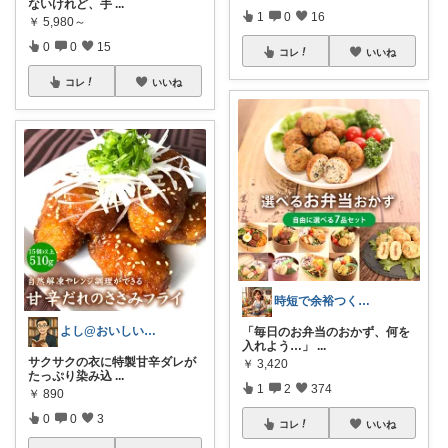
ないけれど、手
...
1
0
16
￥
5,980～
0
0
15
コレ
いいね
コレ
いいね
時短で余裕つくる主婦🍀キッチン
よし@おいしいもの大好き
「毎日のお弁当のおかず、何を
入れよう…」
...
サクサクの衣に特製甘辛ダレが
￥
3,420
たっぷり染み込
...
1
2
374
￥
890
0
0
3
コレ
いいね