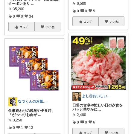
クーポンあり
...
￥
6,580
￥
35,200
0
0
5
0
0
34
コレ
いいね
コレ
いいね
よし@おいしいもの大好き
なつくんのお気に♥
日常の食卓や忙しい日の夕食を
パッと華やかに
...
仕事終わりの晩酌や夕食時、
「がっつりお肉が
...
￥
2,480
￥
3,250
0
0
6
0
1
13
コレ
いいね