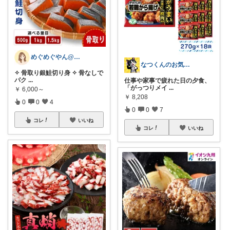
めぐめぐやん@2児ママ×ゆるっと暮らし
なつくんのお気に♥
✧ 骨取り銀鮭切り身 ✧ 骨なしで
パク
...
仕事や家事で疲れた日の夕食、
「がっつりメイ
...
￥
6,000～
￥
8,208
0
0
4
0
0
7
コレ
いいね
コレ
いいね