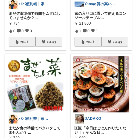
パパ便利帳｜家族のお買い物日記
Yana🌿質の高い暮らしのROOM
まだ夕食準備で時間をムダにし
家の入り口に置いて使えるコン
ていませんか？
...
ソールテーブル
...
￥
734
￥
21,800
0
0
3
1
0
1
コレ
いいね
コレ
いいね
パパ便利帳｜家族のお買い物日記
DADAKO
まだ夕食の準備でバタバタして
🇰🇷「今日はごはん作りたくな
ませんか？
...
い！」そんな日
...
￥
730～
￥
980