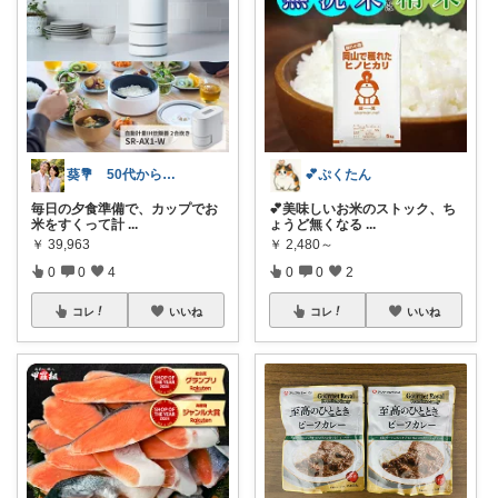
葵💐 50代からのアンチエイジング
💕ぷくたん
毎日の夕食準備で、カップでお
💕美味しいお米のストック、ち
米をすくって計
...
ょうど無くなる
...
￥
39,963
￥
2,480～
0
0
4
0
0
2
コレ
いいね
コレ
いいね