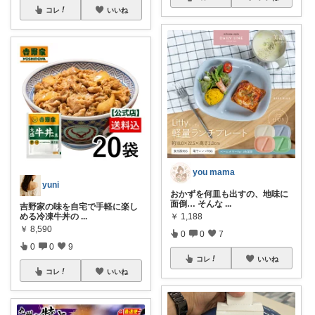
コレ
いいね
you mama
yuni
おかずを何皿も出すの、地味に
面倒… そんな
...
吉野家の味を自宅で手軽に楽し
める冷凍牛丼の
...
￥
1,188
￥
8,590
0
0
7
0
0
9
コレ
いいね
コレ
いいね