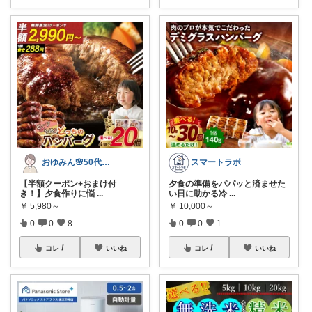
おゆみん🌸50代からの快適暮らし
スマートラボ
【半額クーポン+おまけ付
夕食の準備をパパッと済ませた
き！】夕食作りに悩
...
い日に助かる冷
...
￥
5,980～
￥
10,000～
0
0
8
0
0
1
コレ
いいね
コレ
いいね