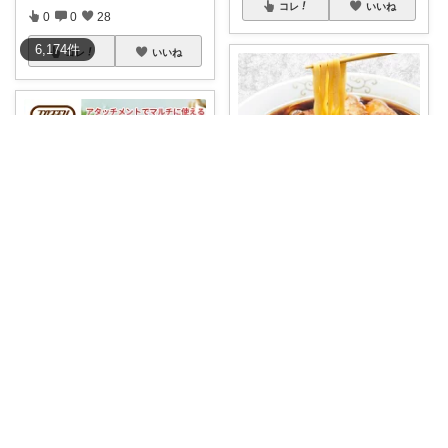
コレ
いいね
0
0
28
6,174
件
コレ
いいね
新米パパRinsuke
忙しい日のランチや夕食に、全
国の有名店の味
...
かずのシンプル生活｜一生モノに出会う場所
￥
1,000
​「夜のお酒のおつまみや夕食の
0
0
0
準備で、みじ
...
￥
2,420
コレ
いいね
0
0
10
コレ
いいね