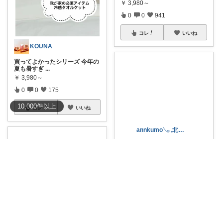
￥
3,980～
0
0
941
コレ
いいね
KOUNA
買ってよかったシリーズ 今年の
夏も暑すぎ
...
￥
3,980～
0
0
175
10,000
件
以上
コレ
いいね
annkumo𓂅 𓈒北欧ゆるミニマル
#8/9まで15%OFFクーポン🉐
夏
の必
...
￥
2,980～
0
2
866
コレ
いいね