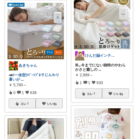
けんだ🤗インテリア多め
ꕤ.｡今までにない独特のやわら
あきちゃん
かさと癒しの
...
￥
2,999～
📣
#一体型ﾘﾊﾞｰｼﾌﾞﾙでじんわり
暑いが
...
1
1
930
￥
5,780～
0
1
638
コレ
いいね
コレ
いいね