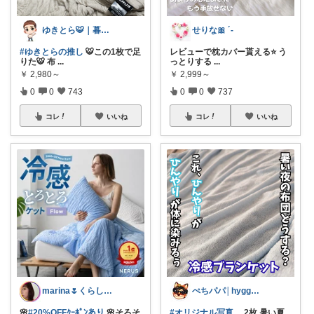
ゆきとら🐯｜暮らしをラクにしたいパパ
せりな🎀 ´-
#ゆきとらの推し
🐯この1枚で足
レビューで枕カバー貰える⭐️ う
りた🐯 布
...
っとりする
...
￥
2,980～
￥
2,999～
0
0
743
0
0
737
コレ
いいね
コレ
いいね
marina🌷くらしとおしゃれ🏠💄
ぺちパパ│hyggeな心意気を大切に🌿
🌸
#20%OFFｸｰﾎﾟﾝあり
🌸そろそ
#オリジナル写真
2枚 暑い夏