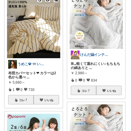
けんだ🤗インテリア多め
ꕤ.｡軽くて蒸れにくい♪もちもち
うめこ💎 ୨୧ いつも感謝 ୨୧
の綿ありと
...
￥
2,980～
布団カバーセット❤︎ カラーは2
色から選べ
...
0
0
834
￥
5,680～
1
0
730
コレ
いいね
コレ
いいね