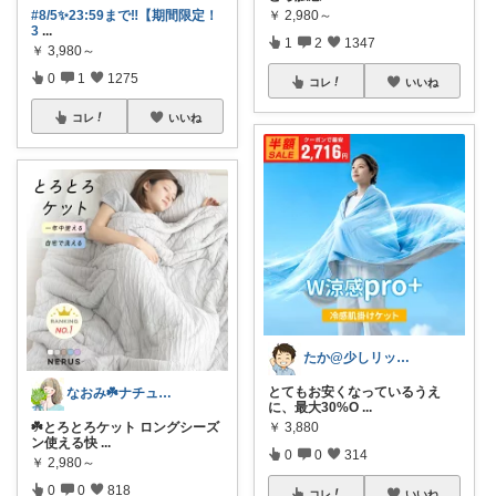
￥
2,980～
#8/5✨23:59まで‼️【期間限定！
3
...
1
2
1347
￥
3,980～
0
1
1275
コレ
いいね
コレ
いいね
たか@少しリッチな生活がしたいパパ
とてもお安くなっているうえ
なおみ☘️ナチュラル生活
に、最大30%O
...
￥
3,880
☘️とろとろケット ロングシーズ
ン使える快
...
0
0
314
￥
2,980～
0
0
818
コレ
いいね