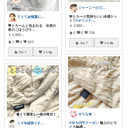
ジャーニー@三兄弟ママ
🩵とろ〜り気持ちいい冷感ケッ
てとて🌿慎重に選ぶ派🧺💚
ト♡
#オリジナ
...
￥
3,980～
🧡とろ〜んと包まれる、冷房の
夜のごほうびケ
...
0
0
756
￥
2,980～
1
0
653
コレ
いいね
コレ
いいね
せりな🎀 ´-
#30％OFFクーポン
極上のとろ
ミナ☕️頑張りすぎない暮らし🏠
とろ触感
...