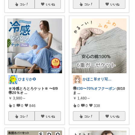
コレ
いいね
コレ
いいね
ひまりか🌻
かほこ🐰オリ写350枚以上
🔆冷感とろとろケット🔆 〜8/9
🉐
#30〜70%オフクーポン
(8/10
🉐20％オ
...
ま
...
￥
3,980～
￥
1,480～
0
0
846
0
0
338
コレ
いいね
コレ
いいね