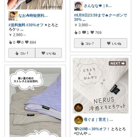
さんなな🍁｜8月朝コレチャレンジ🌞
#8月9日23:59まで🔥クーポンで
なお⛺️時短便利グッズ好き♡オリ写多め♪
30%
...
￥
3,980～
#送料無料
#30%オフ
✴︎とろと
ろケッ
...
0
1
769
￥
2,980～
0
0
894
コレ
いいね
コレ
いいね
母ぐま｜育児｜シンプルライフ｜朝コレ
🐻
#20時～30%オフ！
とろとろ
×ひんや
...