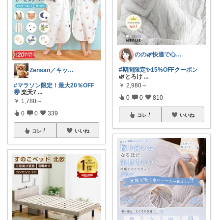
のの🌿快適で心地よい暮らし♡
#期間限定✨15%OFFクーポン
Zensan／キッズ☆ベビーROOM
🌿とろけ
...
￥
2,980～
#マラソン限定！最大20％OFF
🉐
楽天7
...
0
0
810
￥
1,780～
0
0
339
コレ
いいね
コレ
いいね