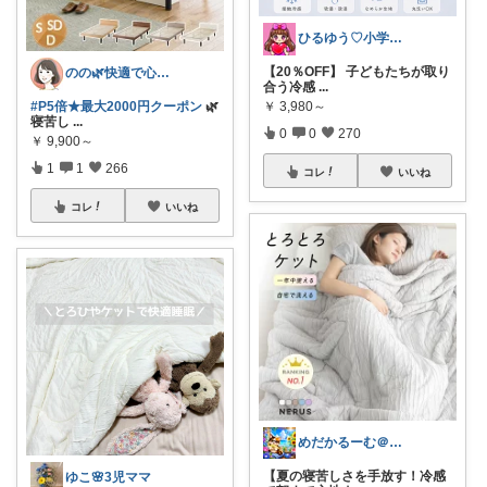
ひるゆう♡小学生2児ママ
【20％OFF】 子どもたちが取り
のの🌿快適で心地よい暮らし♡
合う冷感
...
￥
3,980～
#P5倍★最大2000円クーポン
🌿
寝苦し
...
0
0
270
￥
9,900～
1
1
266
コレ
いいね
コレ
いいね
めだかるーむ＠ありがとうございます。
【夏の寝苦しさを手放す！冷感
ゆこ🌸3児ママ