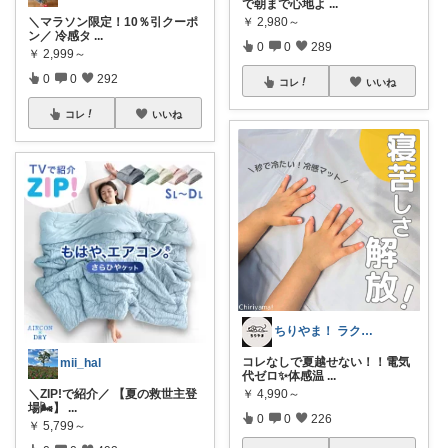
で朝まで心地よ
...
￥
2,980～
＼マラソン限定！10％引クーポ
ン／ 冷感タ
...
0
0
289
￥
2,999～
0
0
292
コレ
いいね
コレ
いいね
ちりやま！ ラク×便利グッズ🫧
コレなしで夏越せない！！電気
mii_hal
代ゼロ✨体感温
...
￥
4,990～
＼ZIP!で紹介／ 【夏の救世主登
場🌬️】
...
0
0
226
￥
5,799～