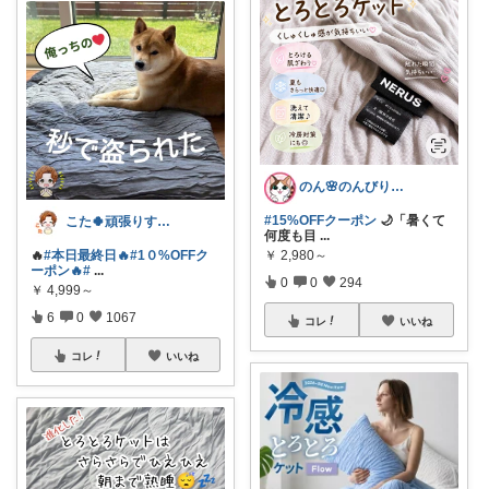
のん🌸のんびり生活✨
#15%OFFクーポン
🌙「暑くて
こた🍀頑張りすぎない主婦
何度も目
...
￥
2,980～
🔥
#本日最終日🔥
#1０%OFFク
ーポン🔥
#
...
0
0
294
￥
4,999～
6
0
1067
コレ
いいね
コレ
いいね