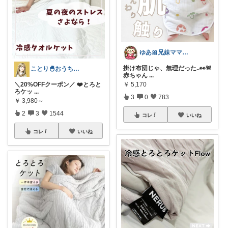
ゆあ🎀兄妹ママの育児と暮らし
掛け布団じゃ、無理だった..👀🚨
ことり🐣おうち時間快適＆UV対策
赤ちゃん
...
￥
5,170
＼20%OFFクーポン／ ❤️とろと
ろケッ
...
3
0
783
￥
3,980～
2
3
1544
コレ
いいね
コレ
いいね