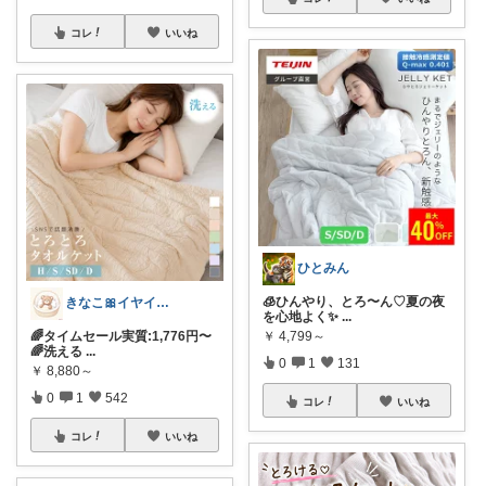
コレ
いいね
ひとみん
🧊ひんやり、とろ〜ん♡夏の夜
きなこ🎀イヤイヤ期育児中
を心地よく✨
...
￥
4,799～
🌈タイムセール実質:1,776円〜
🌈洗える
...
0
1
131
￥
8,880～
0
1
542
コレ
いいね
コレ
いいね