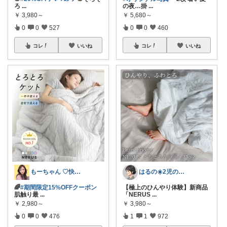
ろ
...
の夜…掛
...
￥
3,980～
￥
5,680～
0
0
527
0
0
460
コレ
いいね
コレ
いいね
もーちゃん ♡快適生活~旅行大好き🌈✨
はるの☀️2児のママ𓂃◌𓈒𓐍
🌈
#期間限定15%OFFクーポン
【極上のひんやり体験】新商品
肌触り最
...
「NERUS
...
￥
2,980～
￥
3,980～
0
0
476
1
1
972