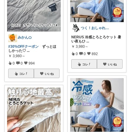
つく！おしゃれな商品や便利な商品をお届け
NERUS 冷感とろとろケット 暑
みかん🍊
い夜もひ
...
￥
3,980～
#30%OFFクーポン
ずっとほ
しかった♡
...
0
0
892
￥
3,980～
0
0
994
コレ
いいね
コレ
いいね