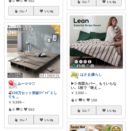
0
0
492
コレ
いいね
コレ
いいね
はさま|暮らし
▶▷布団カバー、もういらな
みーママ♡
い。1枚で「映え
...
￥
3,980～
🍒
#29万セット突破!!ﾍﾞｯﾄﾞとし
ても
...
0
0
168
￥
9,999～
0
0
683
コレ
いいね
コレ
いいね