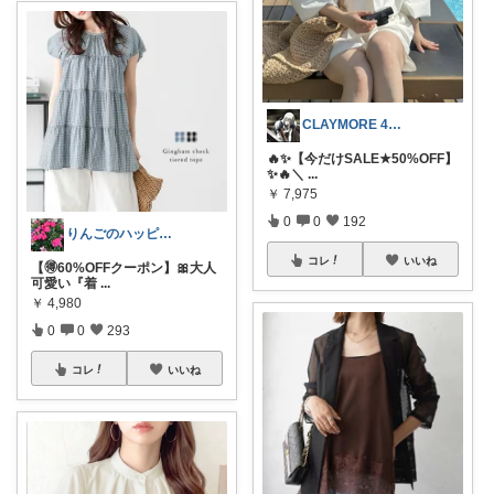
CLAYMORE 4日経由購入感謝です
🔥✨【今だけSALE★50%OFF】
✨🔥＼
...
￥
7,975
0
0
192
りんごのハッピールーム🍎ご購入に感謝✨
コレ
いいね
【🉐60%OFFクーポン】🎀大人
可愛い『着
...
￥
4,980
0
0
293
コレ
いいね