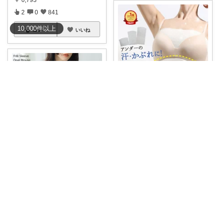
2
0
841
10,000
件
以上
コレ
いいね
とあroom𓂃 𓈒𓏸心地よい衣食住
ブラの下につける！ 🎈シルク汗
取りインナー
...
￥
2,145～
1
0
416
SeaMoo🌼しーむー🌼
コレ
いいね
＼🉐8/12(水)12時までクーポン
で19
...
￥
4,999
2
0
378
コレ
いいね