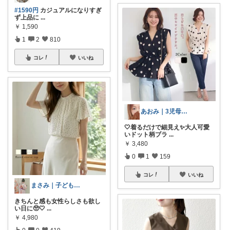
#1590円
カジュアルになりすぎ
ず上品に
...
￥
1,590
1
2
810
コレ
いいね
あおみ｜3児母のゆる丁寧な暮らし🏠
🤍着るだけで細見え✨大人可愛
いドット柄ブラ
...
￥
3,480
0
1
159
コレ
いいね
まさみ｜子ども服・水着・季節グッズ🫶
きちんと感も女性らしさも欲し
い日に🥺🤍
...
￥
4,980