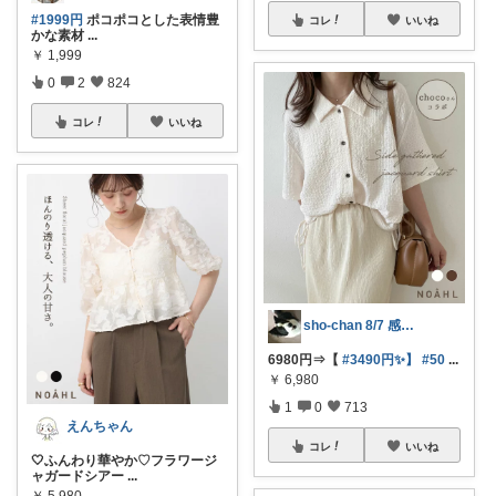
#1999円
ポコポコとした表情豊
コレ
いいね
かな素材
...
￥
1,999
0
2
824
コレ
いいね
sho-chan 8/7 感謝🩷
6980円⇒【
#3490円✨️】
#50
...
￥
6,980
1
0
713
えんちゃん
コレ
いいね
🤍ふんわり華やか♡フラワージ
ャガードシアー
...