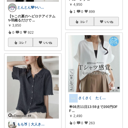
￥
4,950
とんとん🐼✨いいねに感謝です🙇‍♀️
1
0
899
【✨この夏のヘビロテアイテム
✨羽織るだけで
...
コレ
いいね
￥
3,850
0
0
922
コレ
いいね
さくさく たくさんの訪問感謝です🙇
🌟08月11日13:59まで200円OF
F
...
￥
2,490
0
0
263
もも🍑｜大人きれいめファッション