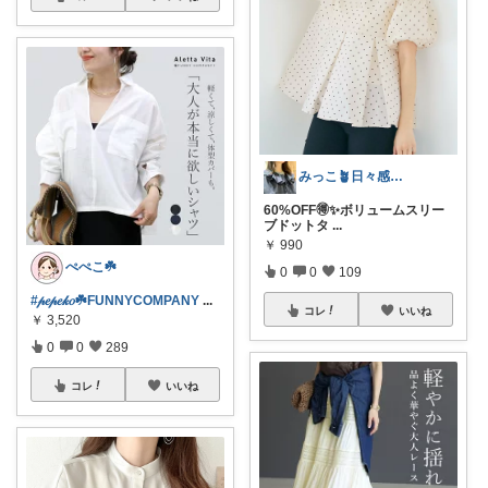
みっこ🪴日々感謝🌷いいね上限🙏
60%OFF🉐✨ボリュームスリー
ブドットタ
...
￥
990
ぺぺこ☘️
0
0
109
#𝓅𝑒𝓅𝑒𝓀𝑜☘️FUNNYCOMPANY
...
コレ
いいね
￥
3,520
0
0
289
コレ
いいね