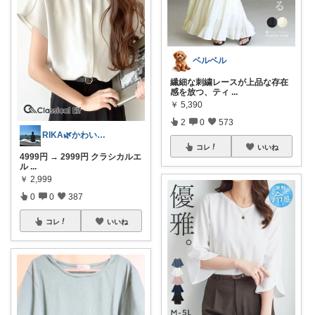
ベルベル
繊細な刺繍レースが上品な存在
感を放つ、ティ
...
￥
5,390
2
0
573
RIKA🌿かわいいを集めました♡
コレ
いいね
4999円 → 2999円 クラシカルエ
ル
...
￥
2,999
0
0
387
コレ
いいね