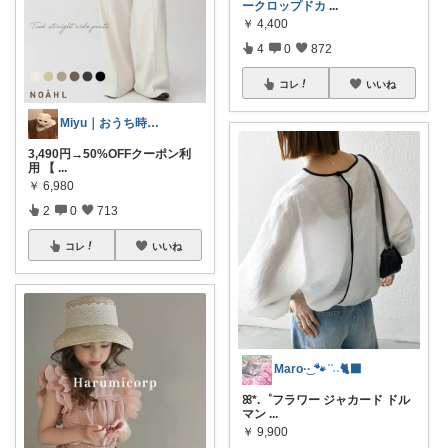
ークロップドカ
...
￥
4,400
4
0
872
コレ
いいね
Miyu｜おうち時間の小さな幸せ🌸
3,490円→50%OFFクーポン利
用 【
...
￥
6,980
2
0
713
コレ
いいね
Maro·͜· 🐾 ͗ ͗˒˒🐈‍⬛
ꕤ*.゜フラワー ジャカード ドル
マン
...
￥
9,900