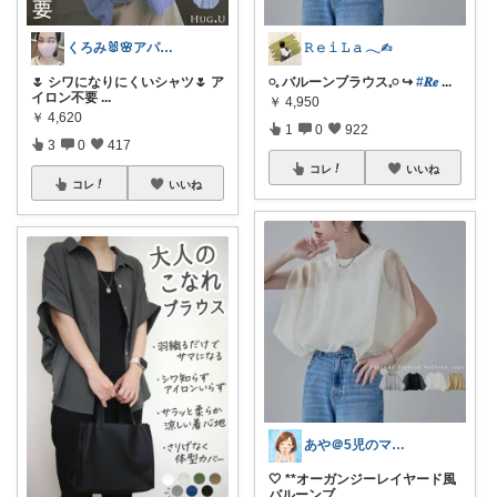
くろみ🐰🌸アパレル✨
𝚁 𝚎 𝚒 𝙻 𝚊 𓂃✍︎
🌷 シワになりにくいシャツ🌷 ア
𓏸𓈒 バルーンブラウス𓈒𓏸 ↪️
#𝑹𝒆
...
イロン不要
...
￥
4,950
￥
4,620
1
0
922
3
0
417
コレ
いいね
コレ
いいね
あや＠5児のママでもオシャレしたい‼︎
🤍 **オーガンジーレイヤード風
バルーンブ
...