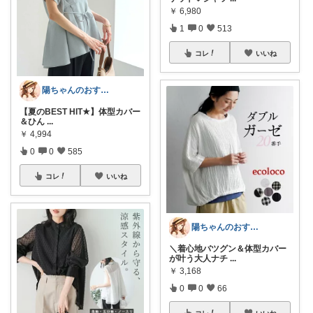
￥
6,980
1
0
513
コレ
いいね
陽ちゃんのおすすめROOM
【夏のBEST HIT★】体型カバー
＆ひん
...
￥
4,994
0
0
585
コレ
いいね
陽ちゃんのおすすめROOM
＼着心地バツグン＆体型カバー
が叶う大人ナチ
...
￥
3,168
0
0
66
コレ
いいね