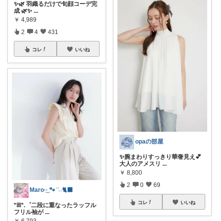
✨🌿 羽織るだけで旬顔コーデ完
成 🌿✨
...
￥
4,989
2
4
431
コレ
いいね
opaの部屋
✨腕まわりすっきり華奢見え💕
大人のアメスリ
...
￥
8,800
2
0
69
Maro·͜· 🐾 ͗ ͗˒˒🐈‍⬛
コレ
いいね
*ꕤ*.゜二段に重なったラッフル
フリル袖が
...
￥
6,793