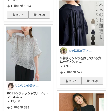
￥
5,980
1
0
1094
コレ
いいね
ちゃに豆🌿ファッション好き✨
✨着映えシャツを探している方
に👀💕 バック
...
￥
4,999
2
0
597
コレ
いいね
リンリン☆皆さんありがとう
ROSSO ウォッシャブル ドット
フリルネ
...
￥
13,750
0
0
374