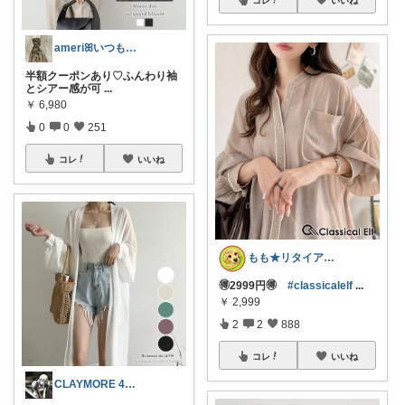
ameriꕤいつもありがとう
半額クーポンあり♡ふんわり袖
とシアー感が可
...
￥
6,980
0
0
251
コレ
いいね
もも★リタイアOL主婦
🉐2999円🉐
#classicalelf
...
￥
2,999
2
2
888
コレ
いいね
CLAYMORE 4日経由購入感謝です