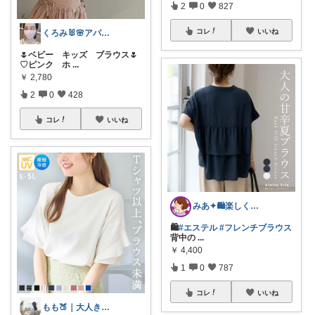
2
0
827
コレ
いいね
くろみ🐰🌸アパレル✨
🌷ベビー キッズ ブラウス🌷
♡ピンク ホ
...
￥
2,780
2
0
428
コレ
いいね
みあ✦🛍️楽しくお買い物
🛍️
#エステル
#フレンチブラウス
背中の
...
￥
4,400
1
0
787
コレ
いいね
もも🍑｜大人きれいめファッション