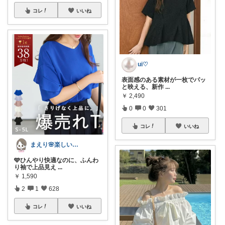
コレ
いいね
ui♡
表面感のある素材が一枚でパッ
と映える、新作
...
￥
2,490
0
0
301
コレ
いいね
まえり🌸楽しい暮らし🍀
🩵ひんやり快適なのに、ふんわ
り袖で上品見え
...
￥
1,590
2
1
628
コレ
いいね