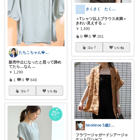
さくさく たくさんの訪問感謝です🙇
＜Tシャツ以上ブラウス未満＞
きれい見えする
...
￥
1,490
0
0
261
コレ
いいね
たちこちゃん💎🐢 月始めはオリ写中心
​販売中止になったと思って諦め
てたら…なん
...
￥
1,290
1
0
648
コレ
いいね
hirohiroe 5歳2歳👦👧
フラワージャガードシアージャ
ケット🤍シャツ
...