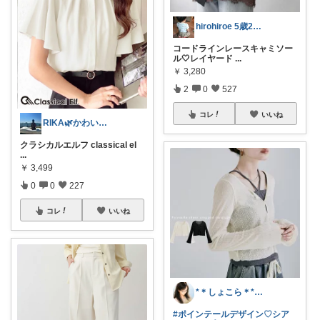
hirohiroe 5歳2歳👦👧
コードラインレースキャミソー
ル🤍レイヤード
...
￥
3,280
2
0
527
コレ
いいね
RIKA🌿かわいいを集めました♡
クラシカルエルフ classical el
...
￥
3,499
0
0
227
コレ
いいね
*＊しょこら＊*朝コレ
#ポインテールデザイン♡シア