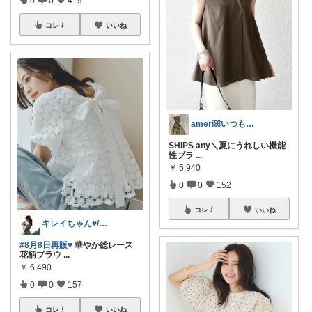
0
0
419
コレ
いいね
ameriꕤいつもありがとう
SHIPS any＼夏にうれしい機能
性ブラ
...
￥
5,940
0
0
152
コレ
いいね
キレイちゃん♥/少しずつ復帰
#8月8日再販♥
華やか総レース
花柄ブラウ
...
￥
6,490
0
0
157
コレ
いいね