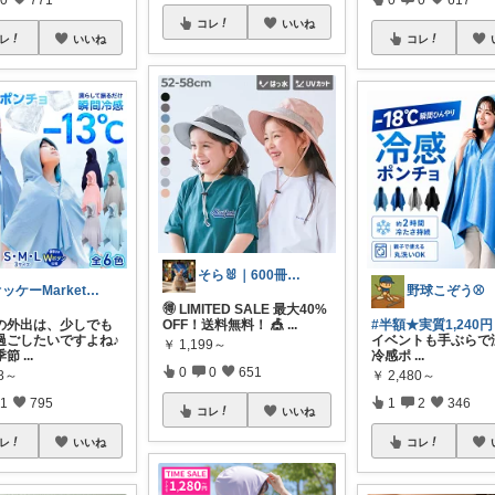
コレ
いいね
レ
いいね
コレ
そら🐰｜600冊読んだ絵本好きママ
オッケーMarket🎀🛒
野球こぞう⚾️
🉐 LIMITED SALE 最大40%
の外出は、少しでも
OFF！送料無料！ 🎪
...
#半額★実質1,240円
過ごしたいですよね♪
イベントも手ぶらで
￥
1,199～
季節
...
冷感ポ
...
0
0
651
98～
￥
2,480～
1
795
1
2
346
コレ
いいね
レ
いいね
コレ