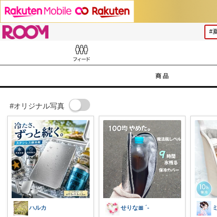
ROOM
Feed
商品
#オリジナル写真
ハルカ
せりな🎀 ´-