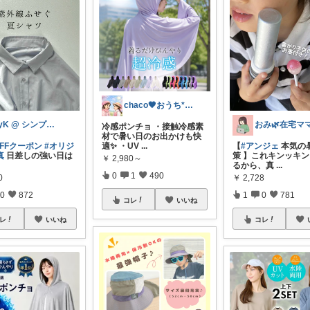
chaco🖤おうち*子育て*ママグッズ
byK @ シンプル好き
おみ🌿在宅マ
冷感ポンチョ ・接触冷感素
材で暑い日のお出かけも快
OFFクーポン
#オリジ
適✨ ・UV
...
【
#アンジェ
本気の
真
日差しの強い日は
策 】これキンッキ
￥
2,980～
るから、真
...
0
1
490
0
￥
2,728
0
872
1
0
781
コレ
いいね
レ
いいね
コレ