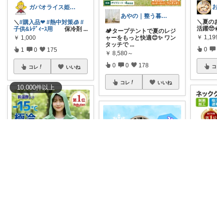
ガパオライス姫👸🌶️🌶️🌶️
あやの｜整う暮らしROOM
＼夏の
＼
#購入品❤︎
#熱中対策🧊
#
活躍🥺☀️
子供&ﾚﾃﾞｨｰｽ用
保冷剤
...
🏕️タープテントで夏のレジ
￥
1,1
ャーをもっと快適😊✨ ワン
￥
1,000
タッチで
...
0
1
0
175
￥
8,580～
0
0
178
コ
コレ
いいね
コレ
いいね
10,000
件
以上
ISSO
現場作
＼マラソン限定！ポイント5
ビギりんご🍎楽する暮らし🏠
品とし
倍＆楽天23冠達成！／ ​羽織
中でも
るだ
...
酷暑SALE！990円〜💖 冷却
￥
1,54
￥
1,080～