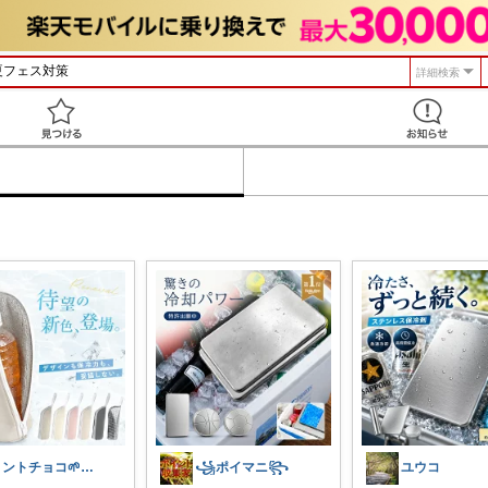
詳細検索
見つける
ミントチョコ🌱いつもありがとう
꧁ポイマニ꧂
ユウコ