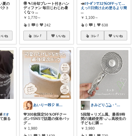
い夏の
🉐 ✎⌇冷却プレート付きハン
📣
#ｸｰﾎﾟﾝで32％OFFって…
パクト
ディファン 毎日じわじわ暑
えっ!!日焼け止め塗るより簡
くなっ
...
...
￥
1,770～
￥
1,100～
0
0
242
0
1
638
いいね
コレ
いいね
コレ
いいね
あいりー🧸🎈 ꕤ毎日を快適にꕤ
きみどり.𓆏・°いつも感謝です
解
#オ
💛300枚限定50％OFFクー
5段階＋リズム風、最長9時
て振る
ポン‼️SNSで話題の保冷バッ
間の連続使用𓂅𓂅 高校生の
グ
...
子どもに購
...
￥
1,980
￥
3,980
11
2
1429
1
1
720