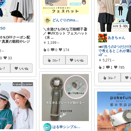
どんぐりのmama☆子育てグッズ
SSO
＼水遊びもOKな万能帽子🏖️
／ ✽UVカット フェスハット
0％OFFクーポン配
（水
...
あきちゃん
 ​真夏の観戦やレジ
￥
1,199～
📣
#洗うの2つだけ!
0
0
174
80～
で考えるとこれが最高
ｭｶﾞ
...
0
33
￥
5,271～
コレ
いいね
2
1
785
レ
いいね
コレ
はる🌸シンプル＆便利な暮らし