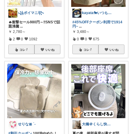
꧁ポイマニ꧂
kayata🐎いつもありがとう😊
🔥衝撃セール980円～‼️SNSで話
#45%OFFクーポン利用で1914
題沸騰
...
円~
...
￥
2,780～
￥
3,480～
2
0
1092
0
0
675
コレ
いいね
コレ
いいね
せりな🎀 ´-
大橋＠くらし快適LAB🌿
#割引クーポン
100均やめた！
夏の車、後部座席が暑すぎ問