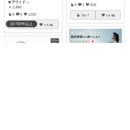
❄️ アウトド
...
0
1
926
￥
2,480
0
0
1292
コレ
いいね
10,000
件
以上
コレ
いいね
かりなん (*^ω^*)y
【本物１位・実力満載の優等
花結び ྀིキッズもの多め
生】 ＼２年保
...
￥
19,800～
可愛い配色が目を引くUVハット
👒メッシュ切
...
1
1
50
￥
2,990
0
0
138
コレ
いいね