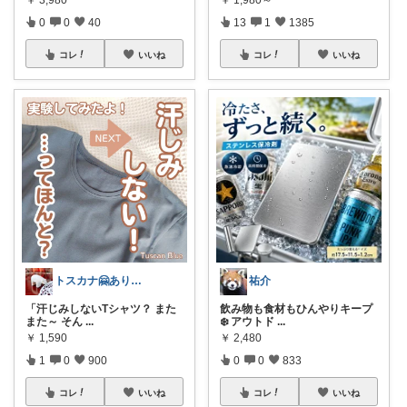
0
0
40
13
1
1385
コレ
いいね
コレ
いいね
トスカナ🤗ありがとうございます💕
祐介
「汗じみしないTシャツ？ また
飲み物も食材もひんやりキープ
また～ そん
...
❄️ アウトド
...
￥
1,590
￥
2,480
1
0
900
0
0
833
コレ
いいね
コレ
いいね