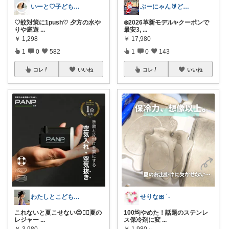
いーと♡子ども日用品/スイーツギフト/猫
ぶーにゃん🔰どうしたら売れるかな😭
♡蚊対策に1push♡ 夕方の水や
❄️2026革新モデル✨クーポンで
りや庭遊
...
最安3,
...
￥
1,298
￥
17,980
1
0
582
1
0
143
コレ
いいね
コレ
いいね
わたしとこどもの好きメモ 🧺
せりな🎀 ´-
これないと夏こせない😍❤️‍🔥夏の
100均やめた！話題のステンレ
レジャー
...
ス保冷剤に変
...
￥
3,980
￥
1,980～