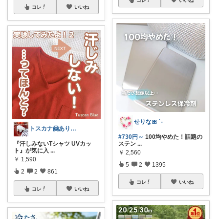
コレ
いいね
せりな🎀 ´-
トスカナ🤗ありがとうございます💕
#730円～
100均やめた！話題の
『汗しみないTシャツ UVカッ
ステン
...
ト』が気に入
...
￥
2,560
￥
1,590
5
2
1395
2
2
861
コレ
いいね
コレ
いいね