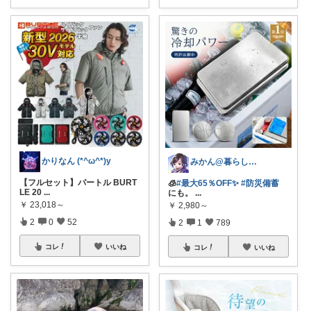
かりなん (*^ω^*)y
みかん@暮らしのもの／暑さ対策に全力⛱️
【フルセット】バートル BURT
🧊
#最大65％OFF✨
#防災備蓄
LE 20
...
にも。
...
￥
23,018～
￥
2,980～
2
0
52
2
1
789
コレ
いいね
コレ
いいね