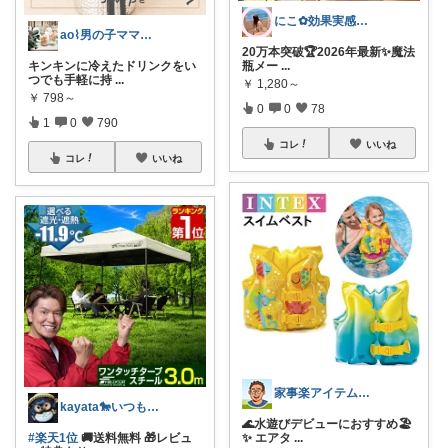
にこ‪✿効果実感美容✿大人可愛い🍰
ao⌇男の子ママの暮らし
20万本突破🏆2026年最新✨️魔法
キンキンに冷えたドリンクをい
瓶メー
...
つでも手軽に持
...
￥
1,280～
￥
798～
0
0
78
1
0
790
コレ
いいね
コレ
いいね
家事楽アイテム・お得情報大好き子育てパパ
kayata🐎いつもありがとう😊
🌊水遊びデビューにおすすめ🏖️
#楽天1位
🚚送料無料 🎁レビュ
✨ エアタ
...