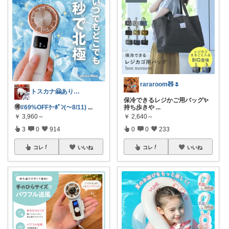
rararoom🧸🌷
トスカナ🤗ありがとうございます💕
保冷できるレジかご用バッグ✨
🉐
#69%OFFｸｰﾎﾟﾝ(～8/11)
...
持ち歩きや
...
￥
3,960～
￥
2,640～
3
0
914
0
0
233
コレ
いいね
コレ
いいね