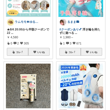
ラムモモ🍀ゆるっとミニマル
るまま🛍️
🔥8/4 20:00から半額クーポンで
#クーポンあり💕
浮き輪を持た
22
...
ずに遊べる
...
￥
4,580
￥
1,980～
0
2
305
1
3
671
コレ
いいね
コレ
いいね