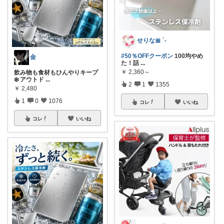
せりな🎀 ´-
#50％OFFクーポン
100均やめ
金
た！話
...
￥
2,360～
飲み物も食材もひんやりキープ
❄️ アウトド
...
2
1
1355
￥
2,480
1
0
1076
コレ
いいね
コレ
いいね