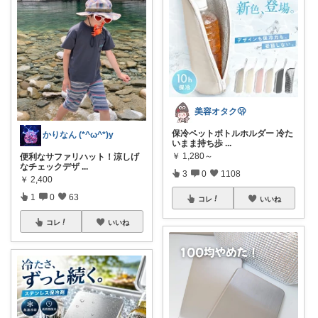
美容オタク🫢
保冷ペットボトルホルダー 冷た
かりなん (*^ω^*)y
いまま持ち歩
...
￥
1,280～
便利なサファリハット！涼しげ
なチェックデザ
...
3
0
1108
￥
2,400
1
0
63
コレ
いいね
コレ
いいね