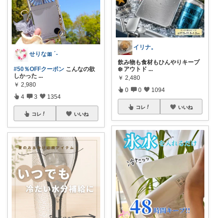
イリナ。
せりな🎀 ´-
飲み物も食材もひんやりキープ
#50％OFFクーポン
こんなの欲
❄️ アウトド
...
しかった
...
￥
2,480
￥
2,980
0
0
1094
4
3
1354
コレ
いいね
コレ
いいね