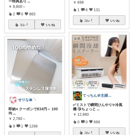
ー特典あり
...
￥
698
￥
8,800～
1
6
131
2
0
865
コレ
いいね
コレ
いいね
てっちん＠主婦ラクグッズ中心✨
せりな🎀 ´-
✅ミストで瞬間ひんやり✨冷風
即納⭐️ クーポンで834円～ 100
機 😘ちょっと
...
均
...
￥
12,980
￥
2,780～
0
0
668
9
1
1298
コレ
いいね