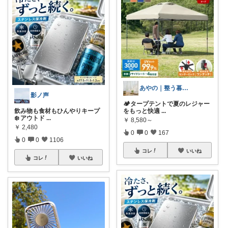
あやの｜整う暮らしROOM
影ノ声
🏕️タープテントで夏のレジャー
飲み物も食材もひんやりキープ
をもっと快適
...
❄️ アウトド
...
￥
8,580～
￥
2,480
0
0
167
0
0
1106
コレ
いいね
コレ
いいね