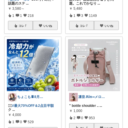
話題のステ
...
題。これでかなり
...
￥
3,580～
￥
5,480
1
1
218
1
3
1149
コレ
いいね
コレ
いいね
ちょこも🍫8月の推し♡お買物メモ
凛音.𝗥𝗶𝗻༝༝メロウな暮らし🧸
🏃‍♀️
#最大70%OFF＆2点目半額
" bottle shoulder ..
...
ク
...
￥
1,000
￥
4,000
2
0
953
1
0
529
コレ
いいね