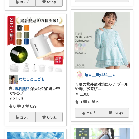
コレ
いいね
ig🌷__lily134__🌷
わたしとこどもの好きメモ 🧺
＼夏の紫外線対策に♡／ プール
🉐
#送料無料
楽天1位🏆 暑い中
や海、水遊び
...
でやるプ
...
￥
1,000
￥
3,979
0
0
61
0
3
629
コレ
いいね
コレ
いいね