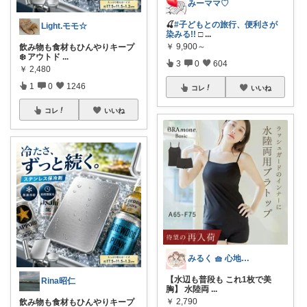
みーママ♡
🍒
#子どもとの旅行、便利さが
Light.モモ☆
染みる!!
□
...
￥
9,900～
飲み物も食材もひんやりキープ
❄️ アウトド
...
3
0
604
￥
2,480
1
0
1246
コレ
いいね
コレ
いいね
みるく 🧺 心地よい、上質な暮らしを
【水辺も普段も これ1枚で美
Rina昭仁
胸】 水陸両
...
￥
2,790
飲み物も食材もひんやりキープ