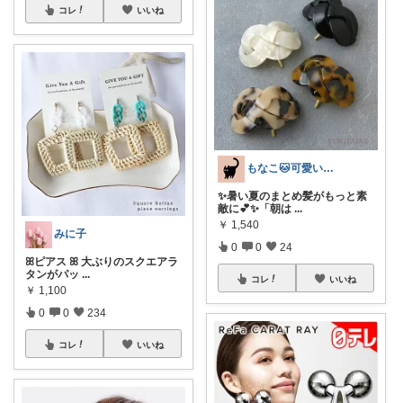
コレ
いいね
もなこ🐱可愛い厳選ROOM
✨暑い夏のまとめ髪がもっと素
敵に💕✨「朝は
...
￥
1,540
みに子
0
0
24
ꕤピアス ꕤ 大ぶりのスクエアラ
タンがパッ
...
コレ
いいね
￥
1,100
0
0
234
コレ
いいね