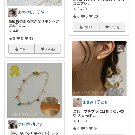
コニア✨
...
￥
2,420
あめのち。¨̮⃝🫧
0
0
20
高級感のある大きなリボンヘア
ゴムྀི ✩
...
コレ
いいね
￥
440
0
0
43
コレ
いいね
まさみ｜子ども服・水着・季節グッズ🫶
これ、プチプラには見えない🥺
🤍 大人っぽ
...
￥
1,380
ポレポレ🐈アラフィフの可愛い図鑑
0
0
54
【手元がパッと華やぐ✨】カラ