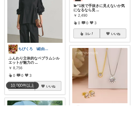
💫“1枚で手抜きに見えないか気
になるなら見
...
￥
2,490
0
0
3
コレ
いいね
ちびくろ \経由購入ありがとうござます/
ふんわり立体的なペプラムシル
エットが魅力の
...
￥
8,756
0
0
3
10,000
件
以上
コレ
いいね
ˋˏ あや ˎˊ 銀座ｘ経営者の品格選び
✦鏡の前で今日のメイクを落と
しながら、ふと
...
￥
11,000
0
0
10