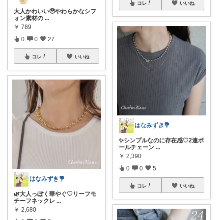
コレ
いいね
大人かわいい🥹やわらかなシフ
ォン素材︎︎の
...
￥
789
0
0
27
コレ
いいね
はなみずき💐
✨シンプルなのに存在感♡2連ボ
ールチェーン
...
￥
2,390
0
0
5
はなみずき💐
コレ
いいね
🌿大人っぽく華やぐ♡リーフモ
チーフネックレ
...
￥
2,680