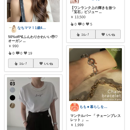
【ワンランク上の輝きを放つ
「宝石」ビジュー
...
￥
13,500
0
0
5
なちママ ⌇ 1歳4歳ママ
コレ
いいね
50%off🫧ふんわりかわいい🥹♡
オーガン
...
￥
990
0
0
19
コレ
いいね
もも🔸暮らしを充実させるものたち🔸
マンテルバー 「 チェーンブレス
レット 」
...
￥
1,999