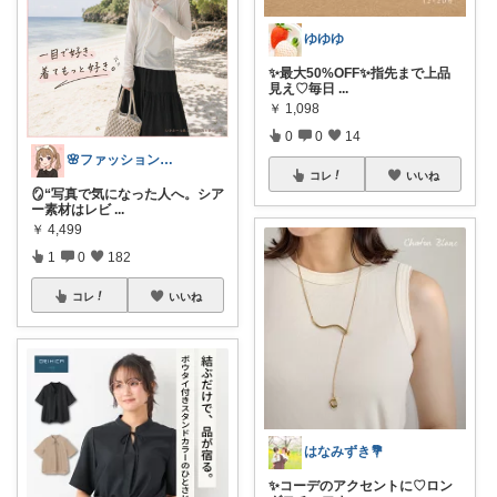
ゆゆゆ
✨最大50%OFF✨指先まで上品
見え♡毎日
...
￥
1,098
0
0
14
🌸ファッションハナコの可愛さラボ🌸
コレ
いいね
🪞“写真で気になった人へ。シア
ー素材はレビ
...
￥
4,499
1
0
182
コレ
いいね
はなみずき💐
✨コーデのアクセントに♡ロン