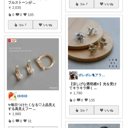
フルストーンが
...
コレ
いいね
￥
2,035
0
0
105
コレ
いいね
ポレポレ🐈アラフィフの可愛い図鑑
【涼しげな透明感✨】光を受け
てキラキラ輝く
...
￥
1,780
ゆゆゆ
0
0
135
✨毎日つけたくなる♡上品見え
する高見えフー
...
コレ
いいね
￥
1,980
0
0
31