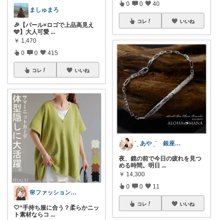
0
0
40
ましゅまろ
コレ
いいね
​🎉【パール×ロゴで上品高見え
🩵】大人可愛
...
￥
1,470
0
0
415
コレ
いいね
ˋˏ あや ˎˊ 銀座ｘ経営者の品格選び
夜、鏡の前で今日の疲れを見つ
める時間。明日
...
￥
14,300
0
0
11
🌸ファッションハナコの可愛さラボ🌸
コレ
いいね
🤍“手持ち服に合う？柔らかニッ
ト素材ならコ
...