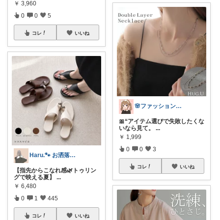
￥
3,960
0
0
5
コレ
いいね
🌸ファッションハナコの可愛さラボ🌸
🎀“アイテム選びで失敗したくな
いなら見て。
...
￥
1,999
0
0
3
Haru.🐾 お洒落なママになりたい
コレ
いいね
【指先からこなれ感🌿トゥリン
グで映える夏】
...
￥
6,480
0
1
445
コレ
いいね