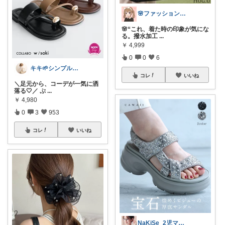
🌸ファッションハナコの可愛さラボ🌸
🌸“これ、着た時の印象が気にな
る。撥水加工
...
￥
4,999
0
0
6
キキ🌱シンプルおしゃれ服と雑貨
コレ
いいね
＼足元から、コーデが一気に洒
落る🤍／ ぷ
...
￥
4,980
0
3
953
コレ
いいね
NaKiSe_2児ママ🌸訪問感謝です