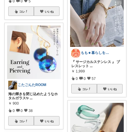
0
0
5
コレ
いいね
もも🔸暮らしを充実させるものたち🔸
『 サージカルステンレス 』 ブ
レスレット
...
￥
1,999
0
0
57
こたごんたROOM
コレ
いいね
海の輝きを閉じ込めたようなホ
タルガラス✨
...
￥
900
0
0
38
コレ
いいね