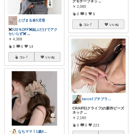
グモチーフネッ
...
￥
2,080
0
0
6
とげまる🌼5児母
コレ
いいね
💓
#20％OFF💓結ぶだけでアク
セいらず💓
...
￥
4,389
0
0
14
コレ
いいね
tacco⌇プチプラ服と愛用品
CRAIFE(クライフ)の新作ビーズ
ネック
...
￥
2,180
0
0
223
なちママ ⌇ 1歳4歳ママ