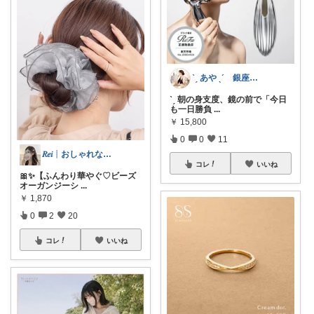
ˋˏ あや ˎˊ 銀座ｘ経営者の品格選び
ˋˏ 朝の身支度、鏡の前で「今日
も一日勝負
...
￥
15,800
0
0
11
𝑅𝑒𝑖┊おしゃれな暮らし🤍
コレ
いいね
🎀✨【ふんわり華やぐ♡ビーズ
オーガンジーシ
...
￥
1,870
0
2
20
コレ
いいね