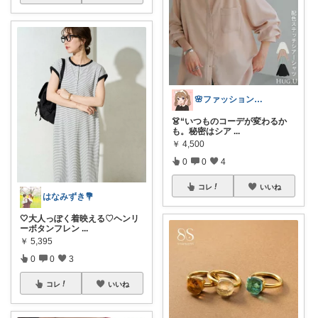
🌸ファッションハナコの可愛さラボ🌸
👗“いつものコーデが変わるか
も。秘密はシア
...
￥
4,500
0
0
4
コレ
いいね
はなみずき💐
🤍大人っぽく着映える♡ヘンリ
ーボタンフレン
...
￥
5,395
0
0
3
コレ
いいね