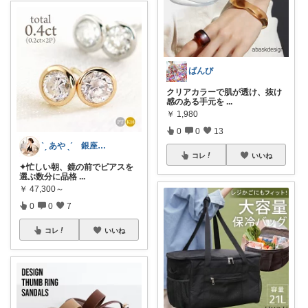
ばんび
クリアカラーで肌が透け、抜け
感のある手元を
...
￥
1,980
0
0
13
ˋˏ あや ˎˊ 銀座ｘ経営者の品格選び
コレ
いいね
✦忙しい朝、鏡の前でピアスを
選ぶ数分に品格
...
￥
47,300～
0
0
7
コレ
いいね