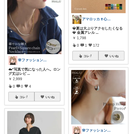
アマロッカ🍷心地酔い暮らし🌿
💎夏は大ぶりアクセしたくなる
💎 金属アレル
...
￥
1,798
0
1
172
コレ
いいね
🌸ファッションハナコの可愛さラボ🌸
☁️“写真で気になった人へ。ロン
グ丈はレビ
...
￥
2,999
0
0
4
コレ
いいね
🌸ファッションハナコの可愛さラボ🌸