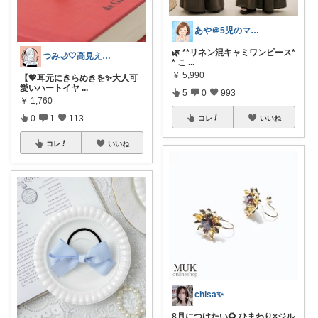
あや＠5児のママでもオシャレしたい‼︎
🌿 **リネン混キャミワンピース*
つみ🌙🤍高見えアクセ&ファッション
* こ
...
￥
5,990
【💖耳元にきらめきを✨大人可
愛いハートイヤ
...
5
0
993
￥
1,760
0
1
113
コレ
いいね
コレ
いいね
chisa✨
8月につけたい🌻 ひまわり×ジル