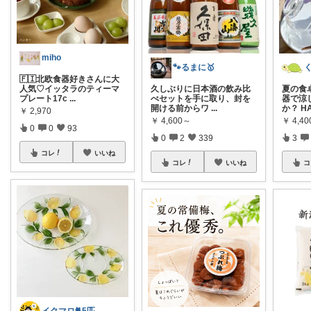
miho
🐾るまに🥇
🇫🇮北欧食器好きさんに大
人気♡イッタラのティーマ
久しぶりに日本酒の飲み比
夏の食
プレート17c
...
べセットを手に取り、封を
器で涼
開ける前からワ
...
か？ HA
￥
2,970
￥
4,600～
￥
4,40
0
0
93
0
2
339
3
コレ
いいね
コレ
いいね
コ