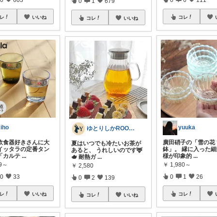
0
1
679
レ
いいね
コレ
コレ
いいね
iho
yuuka
ゆとりしかROOM🦌しかちゃんセレクト
北欧食器好きさんに大
廣田硝子の「雪の花
夏はいつでも冷たいお茶が
イッタラの定番タン
鉢」。 縁に入った
あると、 うれしいのです🦌
「カルテ
...
様が印象的
...
🫖 耐熱ガ
...
09～
￥
1,980～
￥
2,580
0
33
0
1
26
0
2
139
レ
いいね
コレ
コレ
いいね