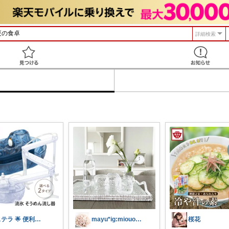
詳細検索
見つける
ステラ 🌟 便利グッズと素敵なアイテム
mayu*ig:miouor_home
桜花