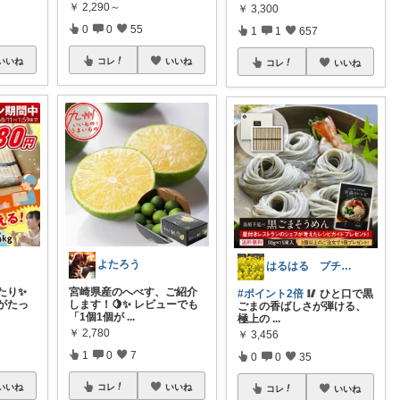
￥
2,290～
￥
3,300
0
0
55
1
1
657
いいね
コレ
いいね
コレ
いいね
よたろう
はるはる プチプラで楽しく♡*.+゜
たり✨
宮崎県産のへべす、ご紹介
#ポイント2倍
🥢 ひと口で黒
がたっ
します！🍋✨ レビューでも
ごまの香ばしさが弾ける、
「1個1個が
...
極上の
...
￥
2,780
￥
3,456
1
0
7
0
0
35
いいね
コレ
いいね
コレ
いいね