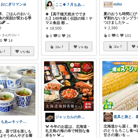
おにぎりマン🍙
miho
ここ🍀７月もありがとう🍀
卓、ごはんのおいし
夏のおうち時間にぴ
🍀【高千穂天然水ででき
族の笑顔が変わる季
🍹割れないタンブラ
た】140年続く伝説の味！ヤ
ね🌾
...
つけました✨
...
マエ食品 都
...
0
￥
2,380
￥
18,500
み
さんのコレ！
0
0
101
0
0
26
0
14
コレ
コレ
いいね
レ
いいね
ジャッカルの外さない大人ギフトROOM
ともあ🍳キッチンと暮らし
北海道から届く、黄
🦀 今年のお盆は、北海道・
のとうもろこし食べ比
礼文島の海の幸で特別な食
は、器で涼を楽しも
甘さの違いを
...
卓を✨ 🦀
...
 夏はそうめんやざる蕎