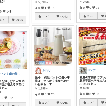
番が
...
￥
2,980～
￥
5,590～
0
0
21
0
1
15
0
141
コレ
コレ
いいね
レ
いいね
ヨシナ
ふわり
ティン︴歳の差3きょうだいママ
🍜夏の常備食にぴっ
保冷・ 保温ポット😊暑い季
島原手延べそうめん
節は、せっかく淹れた冷た
を涼しげに🤍🩵 冷
ぷり160束
...
いお茶も、す
...
料理が増える季節に
り✨
...
￥
6,680
￥
1,898～
0
0
0
53
0
0
20
10
132
コレ
コレ
いいね