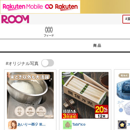
ROOM
Feed
商品
#オリジナル写真
あいりー🧸🎈 ꕤ毎日を快適にꕤ
Tabi*ico