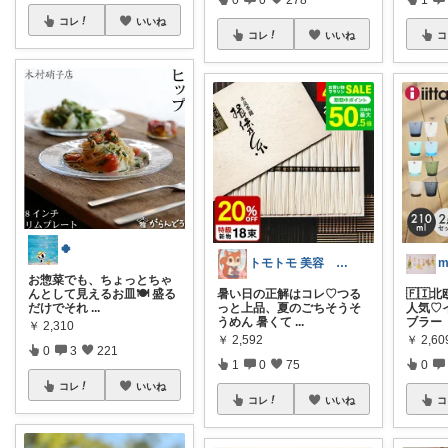
コレ
いいね
コレ
いいね
コ
🍀
トモトモ 美容 食品 子育てルーム
m
お惣菜でも、ちょっとちゃ
んとして見えるお皿🍽️ 盛る
暑い日の正解はコレ♡つる
🇫🇮
だけでそれ
...
っと上品、夏のごちそうそ
人気♡
うめん 暑くて
...
ブラー
￥
2,310
￥
2,592
￥
2,6
0
3
221
1
0
75
0
コレ
いいね
コレ
いいね
コ