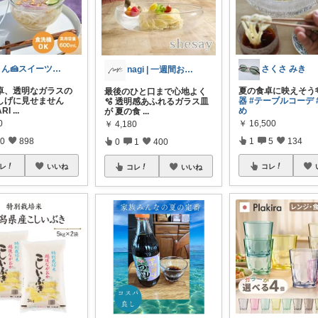
くん🍰スイーツ＆暮らし
さくさ みき
nagi | 一週間お休みします🌿
卓、透明なガラスの
夏の食卓に映えそう
最後のひと口まで心地よく
しげに見せません
器
#テーブルコーデ
🫧 透明感あふれるガラス皿
RI
...
め
が 夏の食
...
0
￥
16,500
￥
4,180
0
898
1
5
134
0
1
400
レ
いいね
コレ
コレ
いいね