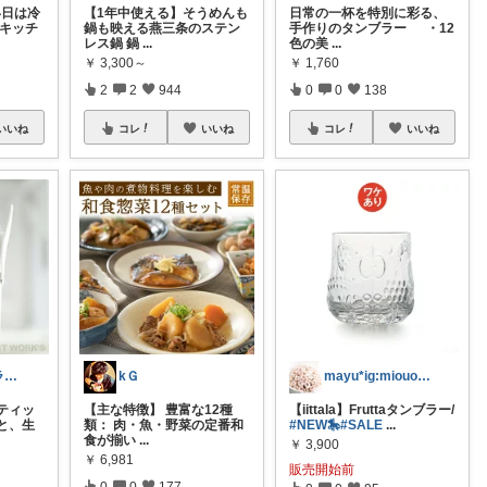
い日は冷
【1年中使える】そうめんも
日常の一杯を特別に彩る、
にキッチ
鍋も映える燕三条のステン
手作りのタンブラー ・12
レス鍋 鍋
...
色の美
...
￥
3,300～
￥
1,760
2
2
944
0
0
138
いいね
コレ
いいね
コレ
いいね
みほ｜楽ちんライフ研究中
kＧ
mayu*ig:miouor_home
ティッ
【主な特徴】 豊富な12種
【iittala】Fruttaタンブラー/
と、生
類： 肉・魚・野菜の定番和
#NEW🎠
#SALE
...
食が揃い
...
￥
3,900
￥
6,981
販売開始前
0
0
177