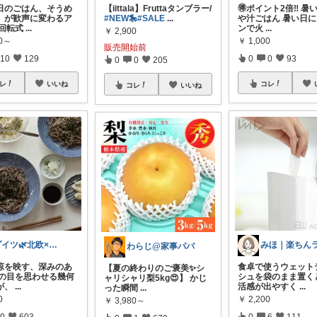
今日のごはん、そうめ
【iittala】Fruttaタンブラー/
🉐ポイント2倍‼️ 暑
」が歓声に変わるア
#NEW🎠
#SALE
...
や汁ごはん 暑い日
 回転式
...
ンで火
...
￥
2,900
50～
￥
1,000
販売開始前
10
129
0
0
93
0
0
205
レ
いいね
コレ
コレ
いいね
ダイツ🌿北欧×日本｜無理のない道具選び
わらじ@家事パパ
涼を映す、深みのあ
食卓で使うウェット
【夏の終わりのご褒美✨シ
畳の目を思わせる幾何
シュを袋のまま置く
ャリシャリ梨5kg😍】 かじ
が、
...
活感が出やすく
...
った瞬間
...
0
￥
2,200
￥
3,980～
0
603
0
6
111