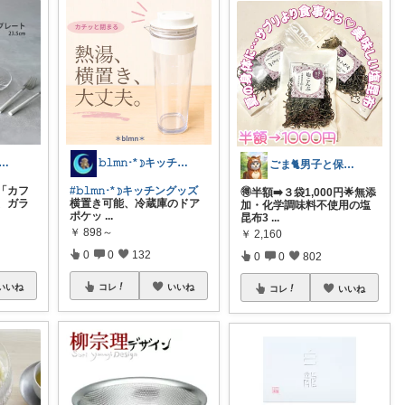
ラ 🌟 便利グッズと素敵なアイテム
𝚋𝚕𝚖𝚗･*☽キッチングッズ
ごま🐈男子と保護猫のママ🐈
「カフ
#𝚋𝚕𝚖𝚗･*☽キッチングッズ
🉐半額➡️３袋1,000円🌟無添
、ガラ
横置き可能、冷蔵庫のドア
加・化学調味料不使用の塩
ポケッ
...
昆布3
...
￥
898～
￥
2,160
0
0
132
0
0
802
いいね
コレ
いいね
コレ
いいね