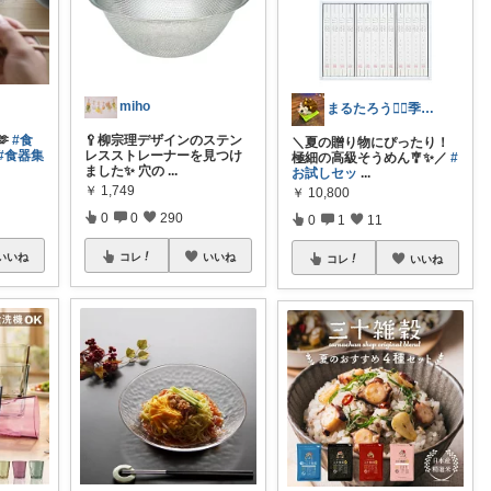
miho
まるたろう🙂‍↕️季節アイテム
🫶
#食
🥄柳宗理デザインのステン
＼夏の贈り物にぴったり！
#食器集
レスストレーナーを見つけ
極細の高級そうめん🎐✨／
#
ました✨ 穴の
...
お試しセッ
...
￥
1,749
￥
10,800
0
0
290
0
1
11
いいね
コレ
いいね
コレ
いいね