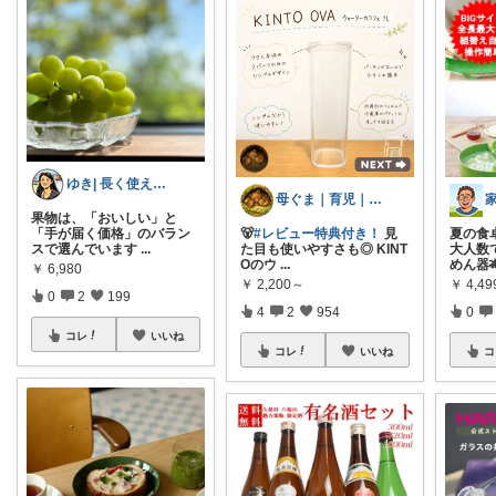
ゆき| 長く使える暮らし
母ぐま｜育児｜シンプルライフ｜朝コレ
果物は、「おいしい」と
「手が届く価格」のバラン
🐻
#レビュー特典付き！
見
夏の食
スで選んでいます
...
た目も使いやすさも◎ KINT
大人数
Oのウ
...
めん器
￥
6,980
￥
2,200～
￥
4,49
0
2
199
4
2
954
0
コレ
いいね
コレ
いいね
コ