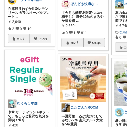
イクマロ🐈5匹の猫とおうちカフェ☕️
ぼんど@快適な暮らし

在庫残りわずか‼️ 🍋レモン
リース ガラスオーバルプレ
【今月も解禁🎉限定つぶれ
夏の食
ート
...
梅干し】 塩分10%のまろや
さで家
か梅を購
...
節です
￥
2,640
￥
2,650～
￥
6,74
2
0
10
なお
0
1
911
0
コレ
いいね
コレ
いいね
コ
むうらし本舗
こたごんたROOM
🍦💖 サーティワン eギフト
で、ちょっと贅沢な気分を
🥒夏野菜、ぬか漬けにして
満喫！💖🍦
...
みない？✨ 楽天グルメ大賞
暑い日
を5年受賞
...
う🎐
￥
420