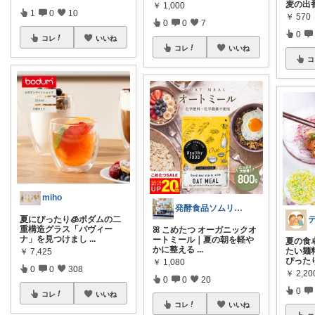
麦の出
￥
1,000
1
0
10
￥
570
0
0
7
0
コレ
いいね
コレ
いいね
コ
miho
発酵食品ソムリエmana
夏にぴったり🧊ボダムの二
重構造グラス「パヴィー
ꕤ こめたつ オーガニックオ
ナ」を見つけまし
...
ートミール｜夏の朝を軽や
夏の食卓
かに整える
...
たい麺
￥
7,425
ぴった
￥
1,080
0
0
308
￥
2,20
0
0
20
0
コレ
いいね
コレ
いいね