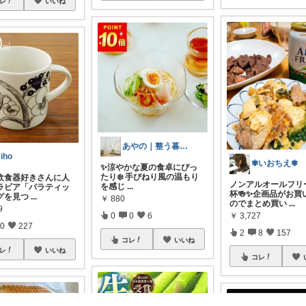
レ
いいね
あやの｜整う暮らしROOM
iho
✾いおちえ✾
✨涼やかな夏の食卓にぴっ
たり❄️ 手びねり風の温もり
北欧食器好きさんに人
ノンアルオールフリ
を感じ
...
ラビア「パラティッ
杯🍻✨企画品がお買
グを見つ
...
￥
880
のでまとめ買い
...
9
0
0
6
￥
3,727
0
227
2
8
157
コレ
いいね
レ
いいね
コレ