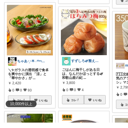
コ
すずしろ🌿整えながら、ゆるく暮らす
ちゃあ◔̯◔‪𖤐˒˒ᵗʱᵃᵑᵏᵧₒᵤ
m
ごはんに梅干しがある日
＼✨ガラスの透明感で食卓
は、なんだかほっとする🌿
を爽やかに演出 「涼」と
🇫🇮
和歌山産の紀
...
「華やかさ」が
...
気のア
シ」マ
￥
3,800
￥
2,420
￥
2,79
0
0
4
0
0
93
0
コレ
いいね
コレ
いいね
10,000
件
以上
コ