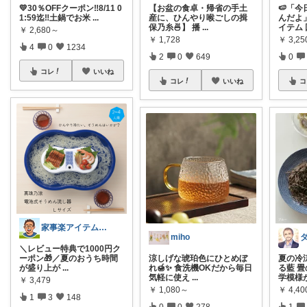
💛30％OFFクーポン‼️8/11 0
【お盆の食卓・帰省の手土
🍉「
1:59迄‼️土鍋でお米
...
産に、ひんやり喉ごしの揖
んだよ
保乃糸🍜】 播
...
イテム
￥
2,680～
￥
1,728
￥
3,2
4
0
1234
2
0
649
0
コレ
いいね
コレ
いいね
コ
家事楽アイテム・お得情報大好き子育てパパ
miho
＼レビュー特典で1000円ク
ーポン🎁／夏のおうち時間
涼しげな琥珀色にひとめぼ
夏の冷
が盛り上が
...
れ🍯✨ 食洗機OKだから毎日
る藍 
気軽に使え
...
学模様
￥
3,479
￥
1,080～
￥
4,40
1
3
148
0
0
278
1