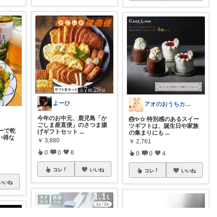
よーひ
アオのおうちカフェ
今年のお中元、鹿児島「か
🎂✨☆ 特別感のあるスイー
ごしま産直便」のさつま揚
ツギフトは、誕生日や家族
ーで乾
げギフトセット
...
の集まりにも
...
い得な
￥
3,880
￥
2,761
0
0
6
0
0
4
コレ
いいね
コレ
いいね
いいね