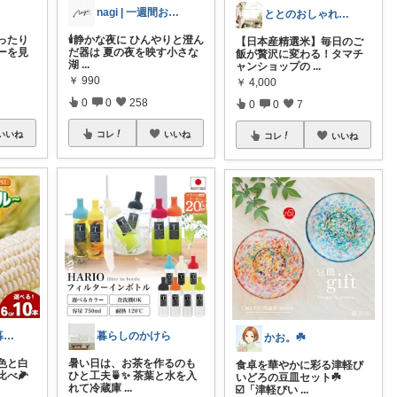
nagi | 一週間お休みします🌿
ととのおしゃれで緑のある暮らし
ったり
🕯️静かな夜に ひんやりと澄ん
【日本産精選米】毎日のご
ーを見
だ器は 夏の夜を映す小さな
飯が贅沢に変わる！タマチ
湖
...
ャンショップの
...
￥
990
￥
4,000
0
0
258
0
0
7
いいね
コレ
いいね
コレ
いいね
道具と旅と、暮らしの余白
暮らしのかけら
かお。☘️
色と白
暑い日は、お茶を作るのも
食卓を華やかに彩る津軽び
べ🌽
ひと工夫🍵✨ 茶葉と水を入
いどろの豆皿セット☘️
れて冷蔵庫
...
☑️「津軽びい
...