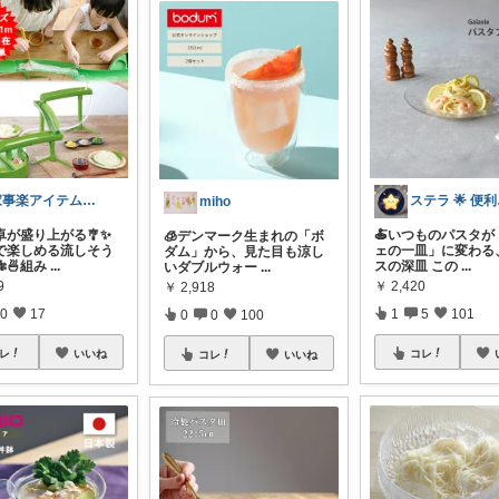
家事楽アイテム・お得情報大好き子育てパパ
ステ
miho
卓が盛り上がる🎐✨
🍝いつものパスタが
🧊デンマーク生まれの「ボ
で楽しめる流しそう
ェの一皿」に変わる
ダム」から、見た目も涼し
🍜組み
...
スの深皿 この
...
いダブルウォー
...
9
￥
2,420
￥
2,918
0
17
1
5
101
0
0
100
レ
いいね
コレ
コレ
いいね