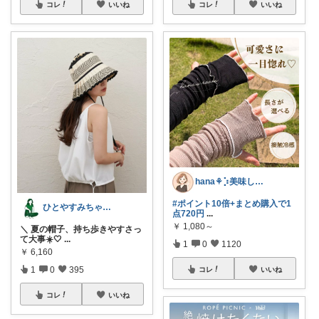
コレ
いいね
コレ
いいね
hana‎‎⚘⡱美味しい暮らし🤍𐙚
#ポイント10倍+まとめ購入で1
ひとやすみちゃん＊シンプルひとり暮らし
点720円
...
￥
1,080～
＼ 夏の帽子、持ち歩きやすさっ
て大事☀️🤍
...
1
0
1120
￥
6,160
1
0
395
コレ
いいね
コレ
いいね