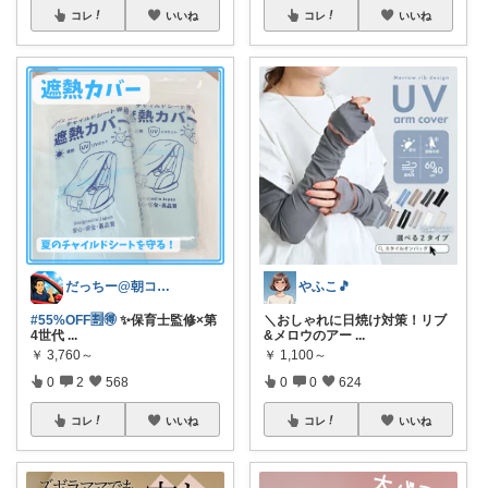
コレ
いいね
コレ
いいね
だっちー@朝コレ5時🚗カー用品探求家
やふこ🎵
#55%OFF🈹🉐
✨保育士監修×第
＼おしゃれに日焼け対策！リブ
4世代
...
&メロウのアー
...
￥
3,760～
￥
1,100～
0
2
568
0
0
624
コレ
いいね
コレ
いいね