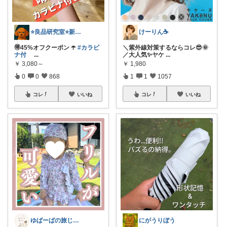
⭐良品研究室⭐新潟県民のオススメ🍙お米
けーりん☕️
🉐45%オフクーポン ☂️
#カラビ
＼紫外線対策するならコレ😎🌞
ナ付
...
／大人気✨ヤケ
...
￥
3,080～
￥
1,980
0
0
868
1
1
1057
コレ
いいね
コレ
いいね
ゆばーばの旅じたく
にがうりぼう