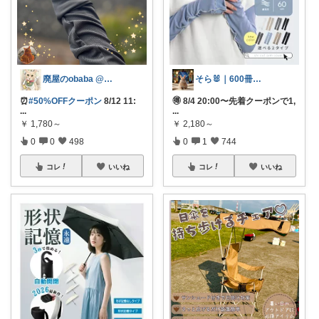
廃屋のobaba @ 感謝🙏ほぼ朝コレ
そら🐰｜600冊読んだ絵本好きママ
⏰
#50%OFFクーポン
8/12 11:
🉐 8/4 20:00〜先着クーポンで1,
...
...
￥
1,780～
￥
2,180～
0
0
498
0
1
744
コレ
いいね
コレ
いいね