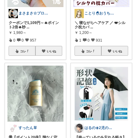
まさまさ☆プロフも見てね✨
ことり🐣おうち時間快適＆UV対策
クーポンで1,109円～🔥ポイン
＼ 寝ながらヘアケア ／ ❤️シル
ト2倍🔥秒
...
ク枕カバ
...
￥
1,980～
￥
1,200～
0
0
957
1
0
931
コレ
いいね
コレ
いいね
すったん🐰
はるの☀️2児のママ𓂃◌𓈒𓐍
🉐【ポイント20倍】隙なく守
【持っているのを忘れる軽さ】