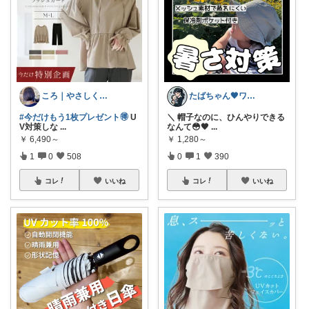
ころ｜やさしく整う暮らしの道具🌿
たばちゃん🖤ワンオペママ👶⌇朝コレ
#今だけもう1枚プレゼント🉐
U
＼ 帽子なのに、ひんやりできる
V対策しな
...
なんて😳🖤
...
￥
6,490～
￥
1,280～
1
0
508
0
1
390
コレ
いいね
コレ
いいね