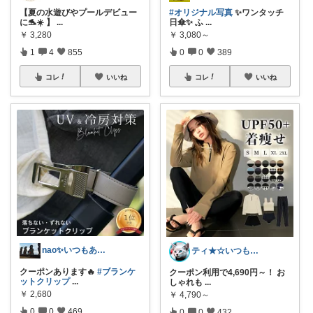
【夏の水遊びやプールデビュー
#オリジナル写真
✨ワンタッチ
に🐬☀️ 】
...
日傘✨ ふ
...
￥
3,280
￥
3,080～
1
4
855
0
0
389
コレ
いいね
コレ
いいね
nao✨いつもありがとう😊
ティ★☆いつもありがとうございます♪☆★
クーポンあります🔥
#ブランケ
クーポン利用で4,690円～！ お
ットクリップ
...
しゃれも
...
￥
2,680
￥
4,790～
0
0
469
0
0
432