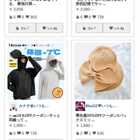
る、 最強日焼
...
形状記憶でサッ
...
￥
3,058
￥
3,080～
0
0
903
0
0
739
コレ
いいね
コレ
いいね
カナチ🌼いつもご覧くださり感謝ꕤ
Mau32💜いつも有難うございます😊
⋆⸜🎫18％OFFクーポン♪サッと
🉐先着20%OFFクーポン‼️バッ
羽織って
...
クスリッ
...
￥
1,980～
￥
1,680～
0
0
726
2
1
630