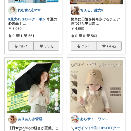
れむ🌼2児ママ
ちぇる。建売×暖色お家づくり
#最大45％OFFクーポン
🎐夏の
簡単に日陰を持ち歩けるチェア
必需品！
...
見つけた🤎日差
...
￥
3,080～
￥
4,690
0
1
561
0
0
563
コレ
いいね
コレ
いいね
ありあん@管理職シンママの手間なし生活
あらサト｜ワンオペ4児ママ👶
【日傘は220gの軽さが正義。こ
＼
#ポイント5倍+10%OFFクー