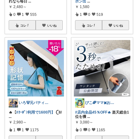
れなら毎日
...
ポン出
...
￥
2,480～
￥
1,580
0
1
555
1
0
519
コレ
いいね
コレ
いいね
いろ🐻元パティシエ🍫
ぴこ🌈ママ✖️お洒落✖️お得
🔥【
#ｸｰﾎﾟﾝ利用で1600円】
𓊆8/
#店内全品45％OFF🔥
楽天総合1
...
位を獲
...
￥
2,980～
￥
3,080～
1
1
1175
0
0
1165