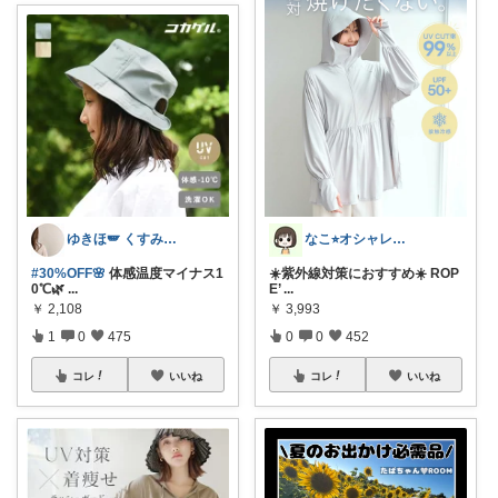
ゆきほ🪽 くすみカラー×小学生ママ
なこ⭐︎オシャレとインテリア🪴🌱
#30%OFF🌸
体感温度マイナス1
☀️紫外線対策におすすめ☀️ ROP
0℃🌿
...
E’
...
￥
2,108
￥
3,993
1
0
475
0
0
452
コレ
いいね
コレ
いいね