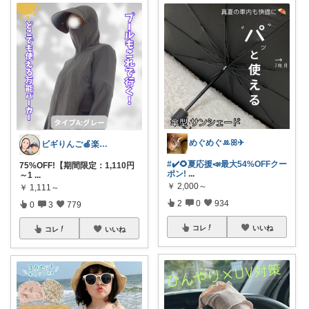
めぐめぐꔛꕤ✈︎
ビギりんご🍎楽する暮らし🏠
#✔️🌻夏応援📣最大54%OFFクー
75%OFF!【期間限定：1,110円
ポン!
...
～1
...
￥
2,000～
￥
1,111～
2
0
934
0
3
779
コレ
いいね
コレ
いいね