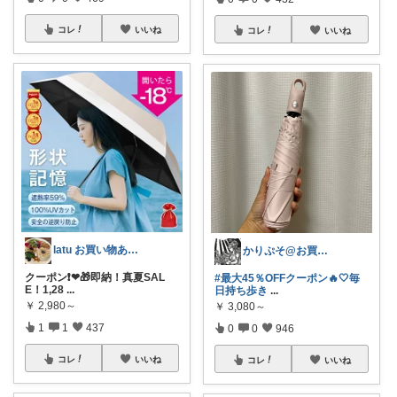
コレ
いいね
コレ
いいね
latu お買い物ありがとうございます
かりぷそ@お買い物の応援します
クーポン❗❤🎁即納！真夏SAL
#最大45％OFFクーポン🔥🤍毎
E！1,28
...
日持ち歩き
...
￥
2,980～
￥
3,080～
1
1
437
0
0
946
コレ
いいね
コレ
いいね