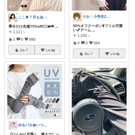
りか┊小学生2人4人家族2LDK暮らし
ここ🍀７月もありがとう🍀
50%オフクーポン❣️フリル可愛
🉐今だけ先着75%off/❤️‍🔥❤️☘️
...
い💕アーム
...
￥
1,111～
￥
1,100～
3
0
880
0
0
684
コレ
いいね
コレ
いいね
ゆるパカ🎀いつもありがとうございます✨
【ひんやり可愛く、腕までしっ