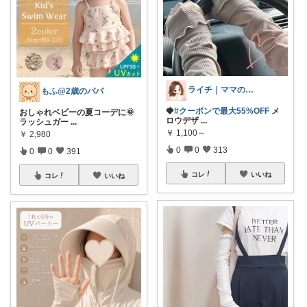
ライチ｜ママの時短美容&お出かけグッズ
もふ@2歳のパパ
🍓
#クーポンで最大55%OFF
メ
おしゃれベビーの夏コーデに🌞
ロウデザ
...
ラッシュガー
...
￥
1,100～
￥
2,980
0
0
313
0
0
391
コレ
いいね
コレ
いいね