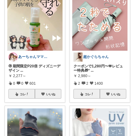
あーちゃんママ🐣朝コレ5時✨2y娘
超かぐらちゃん
🏵️ 期間限定P20倍 ディズニーデ
クーポンで1,280円〜🫶レビュ
ザイン
...
ー特典🎁“
...
￥
2,277～
￥
2,980～
0
0
601
2
2
1400
コレ
いいね
コレ
いいね