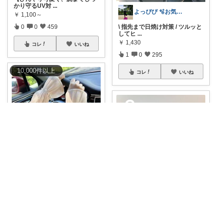
かり守るUV対
...
よっぴぴ 🫧お気に入りに囲まれた暮らし
￥
1,100～
0
0
459
\ 指先まで日焼け対策 / ツルッと
してヒ
...
￥
1,430
コレ
いいね
1
0
295
10,000
件
以上
コレ
いいね
kairi🐾ご縁に感謝𓍯‍
𝟝.𝟘𝟘✩⡱高評価𖠿⸝ 🧤「夏のお出
かけ
...
まさまさ☆プロフも見てね✨
￥
980～
0
0
727
クーポンで1,280円～🔥レビュ
ー特典も✨
...