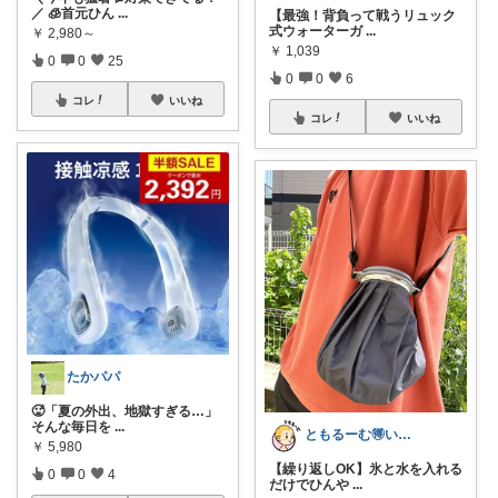
／ 🧊首元ひん
...
【最強！背負って戦うリュック
式ウォーターガ
...
￥
2,980～
￥
1,039
0
0
25
0
0
6
コレ
いいね
コレ
いいね
たかパパ
🥵「夏の外出、地獄すぎる…」
そんな毎日を
...
ともるーむ🉐いいものみっけ‼️
￥
5,980
【繰り返しOK】氷と水を入れる
0
0
4
だけでひんや
...