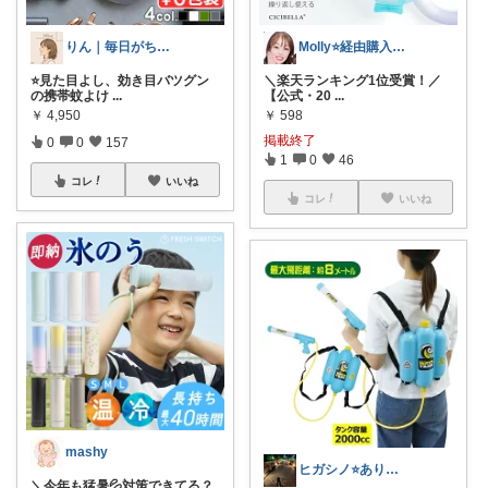
りん｜毎日がちょっと好きになる🕊️
Molly⭐️経由購入感謝です💕
⭐️見た目よし、効き目バツグン
＼楽天ランキング1位受賞！／
の携帯蚊よけ
...
【公式・20
...
￥
4,950
￥
598
掲載終了
0
0
157
1
0
46
コレ
いいね
コレ
いいね
mashy
ヒガシノ⭐️ありがとうございます🙏
＼今年も猛暑💦対策できてる？