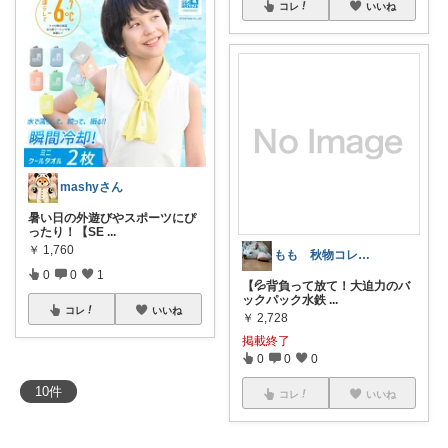
コレ
いいね
mashyさん
暑い日の外遊びやスポーツにぴ
ったり！【SE
...
￥
1,760
もも 秋物コレクション中
0
0
1
【💦背負って放て！大迫力のバ
ックパック水鉄
...
コレ
いいね
￥
2,728
掲載終了
0
0
0
10
件
コレ
いいね