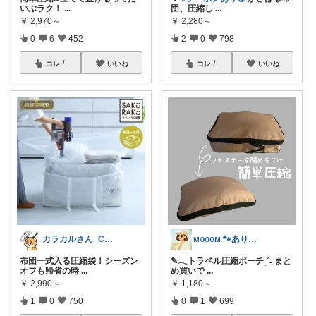
いぶラク！
...
団、圧縮し
...
￥
2,970～
￥
2,280～
0
6
452
2
0
798
コレ
いいね
コレ
いいね
カラカルさん_CRCL😺朝コレ4時
ᴍᴏᴏᴏᴍ 🐾ありがとうございます🐹
布団一式入る圧縮袋！シーズン
✎𓂃トラベル圧縮ポーチˎˊ˗ まと
オフも帰省の時
...
め買いで
...
￥
2,990～
￥
1,180～
1
0
750
0
1
699