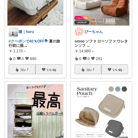
陽｜haru
ぴーちゃん
#クーポンで40％OFF💐
夏の旅
smoo ソファ ローソファ ウレタ
行前に揃
...
ンソフ
...
￥
1,170～
￥
14,980～
0
0
990
0
0
291
コレ
いいね
コレ
いいね