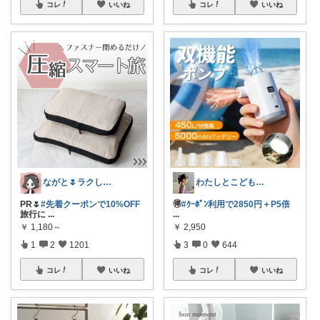
コレ
いいね
コレ
いいね
ながと🌷ラクしてときめく暮らし
わたしとこどもの好きメモ 🧺
PR🌷
#先着クーポンで10%OFF
🉐
#ｸｰﾎﾟﾝ利用で2850円＋P5倍
旅行に
...
...
￥
1,180～
￥
2,950
1
2
1201
3
0
644
コレ
いいね
コレ
いいね