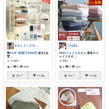
わたしとこどもの好きメモ 🧺
ごたぽん
🉐
#ｸｰﾎﾟﾝ利用で3306円
楽天1位
#BIGフェイスタオル
通常のフ
🏆
...
ェイスタオ
...
￥
3,480～
￥
890
2
0
606
0
0
321
コレ
いいね
コレ
いいね