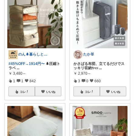
のん🌲暮らしと家具
たか🐰
#45%OFF→1914円〜
🌲圧縮ト
かさばる布団、立てるだけでス
ラベ
...
ッキリ収納✨▭
...
￥
3,480～
￥
2,970～
1
1
842
3
0
660
コレ
いいね
コレ
いいね