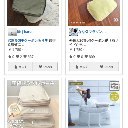
陽｜haru
なな🌻マラソンまとめコレ作成中✨️
#20％OFFクーポンあり💐
旅行
🌟最大20%offクーポン🌈《両サ
&帰省に
...
イドから
...
￥
1,780～
￥
1,780～
0
2
837
0
0
809
コレ
いいね
コレ
いいね