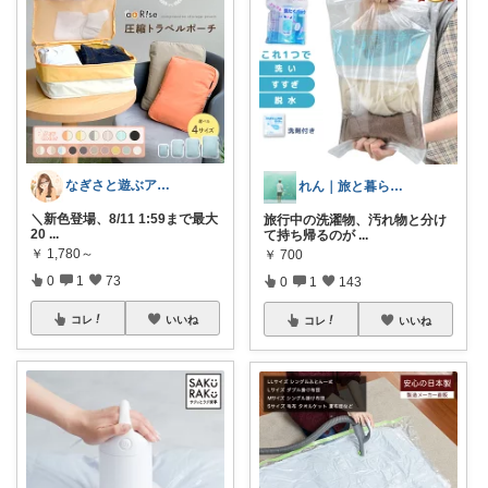
なぎさと遊ぶアウトドア🌊🏕️
れん｜旅と暮らしの愛用品
＼新色登場、8/11 1:59まで最大
旅行中の洗濯物、汚れ物と分け
20
...
て持ち帰るのが
...
￥
1,780～
￥
700
0
1
73
0
1
143
コレ
いいね
コレ
いいね