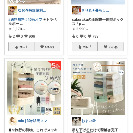
なお⛺️時短便利グッズ好き♡オリ写多め♪
きり丸✦暮らしが整う日用雑貨セレクト🐇
#送料無料
#40%オフ
✴︎トラベ
sakurakuの圧縮袋一体型ボック
ルポー
...
ス「p
...
￥
1,170～
￥
2,990～
2
0
906
0
0
793
コレ
いいね
コレ
いいね
mio | 30代3児ママ
おまい🐶
🧳✨旅行の荷物、これでスッキ
吊り下げるだけで荷解き完了！