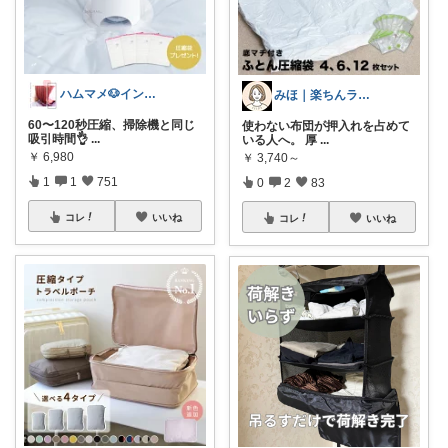
ハムマメ🐶インテリア・キッチン🌸
みほ｜楽ちんライフ研究中
60〜120秒圧縮、掃除機と同じ
使わない布団が押入れを占めて
吸引時間👌
...
いる人へ。 厚
...
￥
6,980
￥
3,740～
1
1
751
0
2
83
コレ
いいね
コレ
いいね