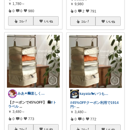
￥
1,780～
￥
9,980
0
0
980
0
2
791
コレ
いいね
コレ
いいね
みあ✦🛍️楽しくお買い物
kayata🐎いつもありがとう😊
【クーポンで45%OFF】 🛍️
#ト
#45%OFFクーポン利用で1914
ラベル
...
円~
...
￥
3,480～
￥
3,480～
0
0
773
0
0
772
コレ
いいね
コレ
いいね