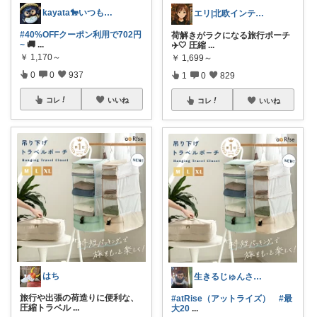
kayata🐎いつもありがとう😊
エリ|北欧インテリアと愛用品|朝コレ
#40%OFFクーポン利用で702円
荷解きがラクになる旅行ポーチ
~
🚚
...
✈️🤍 圧縮
...
￥
1,170～
￥
1,699～
0
0
937
1
0
829
コレ
いいね
コレ
いいね
はち
生きるじゅんさん、フォロワー様より買う
旅行や出張の荷造りに便利な、
#atRise（アットライズ）
#最
圧縮トラベル
...
大20
...