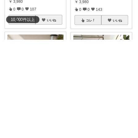
￥
3,980
￥
3,980
0
0
107
0
0
143
10,000
件
以上
コレ
いいね
コレ
いいね
ema@ゆるく整う暮らし
こう🌼インテリアと家事＆育児グッズ
＼マラソン限定P5倍🔥楽天1位
#45％OFF→1914円〜
圧縮バッ
受賞／ 旅行
...
グと
...
￥
3,720
￥
3,480～
0
1
139
1
1
817
コレ
いいね
コレ
いいね