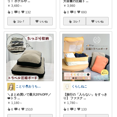
リ！ ホテルや
...
大容量の圧縮ト
...
￥
3,480～
￥
3,980
1
0
132
0
0
693
コレ
いいね
コレ
いいね
ことり🐣おうち時間快適＆UV対策
くらしねこ
＼まとめ買いで最大20%OFF／
【旅行の「入らない」をすっき
❤️トラ
...
り】 ファスナ
...
￥
1,180～
￥
1,780～
6
4
1510
0
2
133