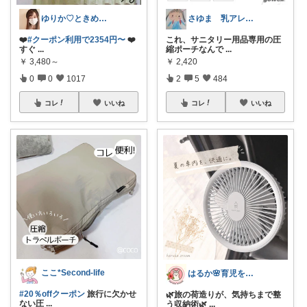
ゆりか♡ときめく暮らしと服✨️
さゆま 乳アレっ子ママ｜知育×子育てグッ
❤️
#クーポン利用で2354円〜
❤️
これ、サニタリー用品専用の圧
すぐ
...
縮ポーチなんで
...
￥
3,480～
￥
2,420
0
0
1017
2
5
484
コレ
いいね
コレ
いいね
ここ*Second-life
はるか🌸育児をラクに、もっと楽しく♪
#20％offクーポン
旅行に欠かせ
🌿旅の荷造りが、気持ちまで整
ない圧
...
う収納術🌿
...