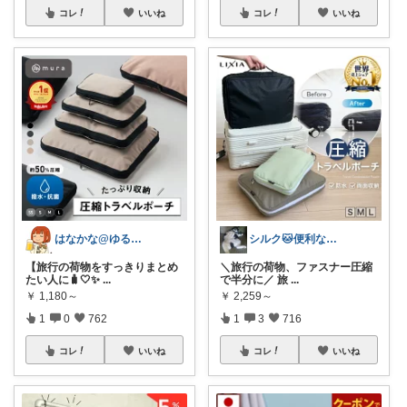
コレ
いいね
コレ
いいね
はなかな@ゆるふわ暮らし
シルク🐱便利な暮らし
【旅行の荷物をすっきりまとめ
＼旅行の荷物、ファスナー圧縮
たい人に🧳🤍✨
...
で半分に／ 旅
...
￥
1,180～
￥
2,259～
1
0
762
1
3
716
コレ
いいね
コレ
いいね