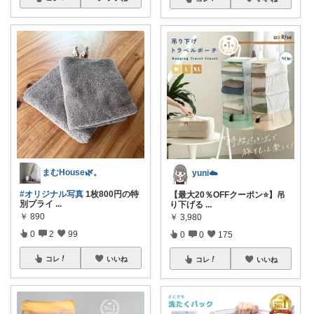
まむHouse🌿。
yuni☁️
#オリジナル写真
1枚800円の特
【最大20％OFFクーポン⭐️】吊
別プライ
...
り下げる
...
￥
890
￥
3,980
0
2
99
0
0
175
コレ
いいね
コレ
いいね