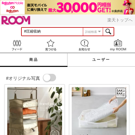
ROOM
楽天トップへ
詳細検索
Feed
見つける
お知らせ
商品
ユーザー
#オリジナル写真