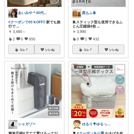
あいみや＊40代🌷くらしを楽しむ
黒もふ🧵
#クーポンで45％OFF‼️
家でも旅
🧵スティック型も使用できるふ
行で
...
とん圧縮袋4枚
...
￥
3,480～
￥
3,990
2
0
650
0
2
432
コレ
いいね
コレ
いいね
シャガゾー
ゆるり🌳ゆるっと暮らし整える🧺🫕
簡単圧縮&立てて置けるってだ
🌳
#クーポンあり🉐
かさばる布