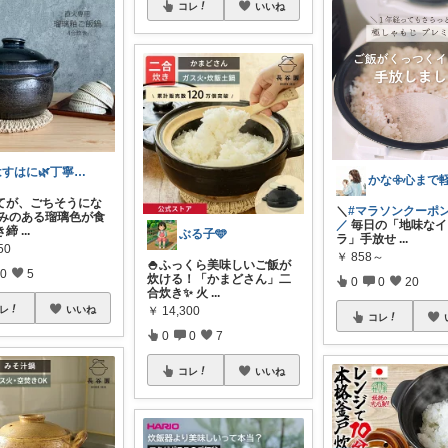
コレ
いいね
はすはに🌿丁寧な暮らし
てが、ごちそうにな
＼
#マラソンクーポン
深みのある瑠璃色が食
／
毎日の「地味なイ
き締
...
ぶる子🩵
ラ」手放せ
...
50
￥
858～
🍚ふっくら美味しいご飯が
0
5
炊ける！「かまどさん」二
0
0
20
合炊き✨ 火
...
￥
14,300
レ
いいね
コレ
0
0
7
コレ
いいね