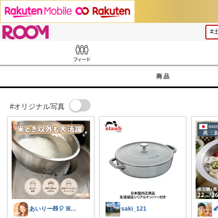
ROOM
Feed
商品
#オリジナル写真
あいりー🧸🎈 ꕤ毎日を快適にꕤ
saki_121