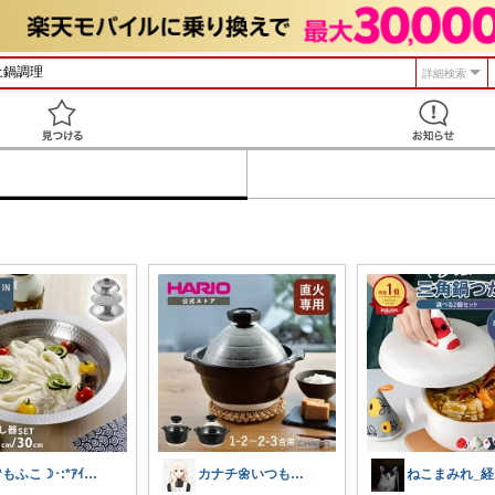
詳細検索
見つける
🌠もふこ☽･:*ｱｲｺﾝ変更しました♪
カナチ🌼いつもご覧くださり感謝ꕤ
ね