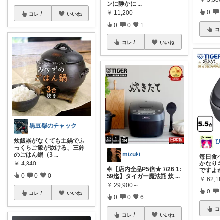
￥
3,3
ンに静かに
...
0
￥
11,200
コレ
いいね
0
0
1
コ
コレ
いいね
黒豆柴のチャック
炊飯器がなくても土鍋でふ
っくらご飯が炊ける、三鈴
mizuki
のごはん鍋（3
...
毎日食
かなり
￥
4,840
🌞【店内全品P5倍★ 7/26 1:
ですよね
0
0
0
59迄】タイガー魔法瓶 炊
...
￥
62,1
￥
29,900～
0
コレ
いいね
0
0
6
コ
コレ
いいね