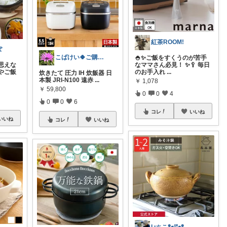
紅茶ROOM!
ぽ
こばけい🍀ご購入感謝✨
🍚✨ご飯をすくうのが苦手
思えな
なママさん必見！ ✨🥄 毎日
やご飯
のお手入れ
...
炊きたて 圧力 IH 炊飯器 日
本製 JRI-N100 遠赤
...
￥
1,078
￥
59,800
0
0
4
0
0
6
コレ
いいね
いいね
コレ
いいね