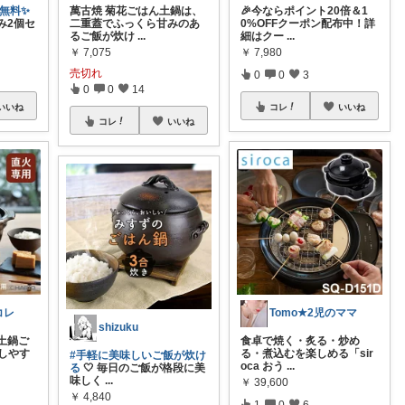
料無料✨
萬古焼 菊花ごはん土鍋は、
🎉今ならポイント20倍＆1
み2個セ
二重蓋でふっくら甘みのあ
0%OFFクーポン配布中！詳
るご飯が炊け
...
細はクー
...
￥
7,075
￥
7,980
売切れ
0
0
3
0
0
14
いいね
コレ
いいね
コレ
いいね
コレ
Tomo★2児のママ
shizuku
土鍋ご
食卓で焼く・炙る・炒め
しやす
る・煮込むを楽しめる「sir
#手軽に美味しいご飯が炊け
oca おう
...
る
🤍 毎日のご飯が格段に美
味しく
...
￥
39,600
￥
4,840
1
0
6