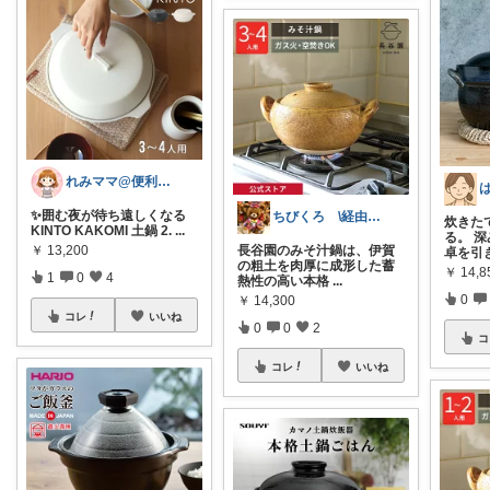
れみママ@便利雑貨¸¸kids
✨囲む夜が待ち遠しくなる
ちびくろ \経由購入ありがとうござます/
炊きた
KINTO KAKOMI 土鍋 2.
...
る。 
￥
13,200
長谷園のみそ汁鍋は、伊賀
卓を引
の粗土を肉厚に成形した蓄
￥
14,8
1
0
4
熱性の高い本格
...
0
￥
14,300
コレ
いいね
0
0
2
コ
コレ
いいね