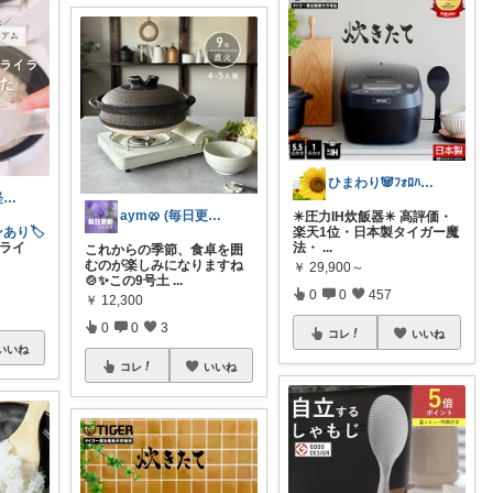
ひまわり🐼ﾌｫﾛﾊﾞ100❤️感謝
かな𖧷心まで軽くなる暮らしの記録🌿
aym🥨 (毎日更新してます🙌)
✴️圧力IH炊飯器✴️ 高評価・
あり🏷️
楽天1位・日本製タイガー魔
ライ
法・
...
これからの季節、食卓を囲
むのが楽しみになりますね
￥
29,900～
🍲✨この9号土
...
0
0
457
￥
12,300
0
0
3
コレ
いいね
いいね
コレ
いいね