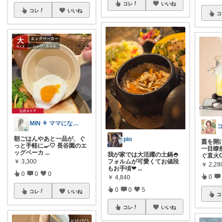
コレ
いいね
コレ
いいね
コ
MIN ⚘ ママになりました
朝ごはんやあと一品が、ぐ
pio
​蓋を
っと手軽に🍳🤍 長谷園のエ
一目瞭
ッグベーカ
...
我が家では大活躍の土鍋🍚
ぐ直火
￥
3,300
フォルムが可愛くてお値段
￥
2,2
もお手頃❤
...
0
0
0
0
￥
4,840
0
0
5
コレ
いいね
コ
コレ
いいね