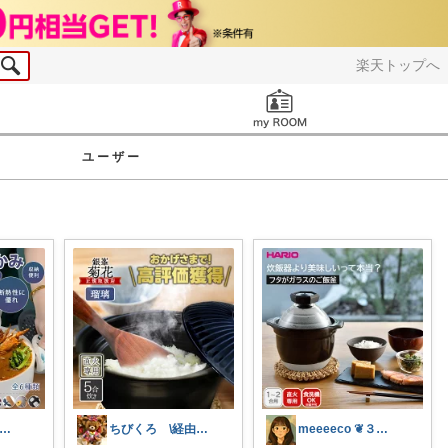
楽天トップへ
お知らせ
ユーザー
こまみれ_経由感謝致します🐈
ちびくろ \経由購入ありがとうござます/
meeeeco ❦３児ママ ❦