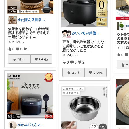
ゆたぽん🔰日常のあったらいいな👍
炊飯器を使わず、白米が対
流する様子まで目で追える
みいいち@共働き夫婦のQOL向上ROOM
🍲✨長
土鍋があります
...
の食卓
￥
6,180～
正直、電気炊飯器でこんな
素材の
に美味しいご飯が炊けると
￥
11,0
0
0
1
思わなかった🍚
...
0
￥
29,800
コレ
いいね
0
0
2
コ
コレ
いいね
ゆかみ♡3児ママの暮らしと子育て🤍