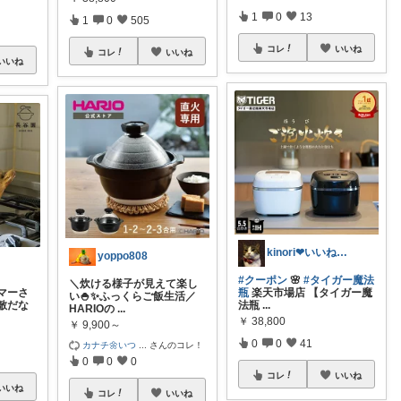
1
0
13
1
0
505
コレ
いいね
コレ
いいね
いいね
kinori❤︎いいねご購入感謝です💝
yoppo808
#クーポン
🌸
#タイガー魔法
＼炊ける様子が見えて楽し
マーさ
瓶
楽天市場店 【タイガー魔
い🍚✨ふっくらご飯生活／
敵だな
法瓶
...
HARIOの
...
￥
38,800
￥
9,900～
0
0
41
カナチ🌼いつ
...
さんのコレ！
0
0
0
コレ
いいね
いいね
コレ
いいね