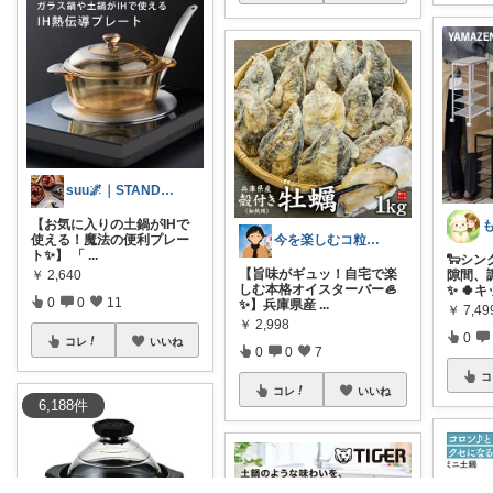
suu🌌｜STANDARD🐻
【お気に入りの土鍋がIHで
今を楽しむコ粒のROOM
使える！魔法の便利プレー
ト✨】 「
...
🐑シ
【旨味がギュッ！自宅で楽
隙間、
￥
2,640
しむ本格オイスターバー🦪
✨ 🍀︎
0
0
11
✨】兵庫県産
...
￥
7,4
￥
2,998
0
コレ
いいね
0
0
7
コ
コレ
いいね
6,188
件