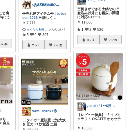
Ɩ ıㄘこ𖤣𖥧𖥣𖡡𖥧𖤣
꧁𝑩𝑬𝑩𝑬𓊝𝑹𝑶𝑶𝑴꧂
空焚きができる土鍋なので
ごと食
煮込み以外にも幅広い調理
🌟売れ筋アイテム🌟
#beber
な時にう
に対応✨ロース
...
oom2026
✈︎ 詳しく
...
￥
11,000
￥
7,711
1
2
526
らくちん🐥美
...
さんのコレ！
5
9
397
コレ
いいね
いいね
コレ
いいね
yusuke/ 1〜6日購入感謝♫
チャペル〜彼女と僕のかわいいモノ探し〜
Nami Thanks😊
【レビュー特典】 『 イブキ
ゃも
クラフト OKATTE オカッテ
💁‍♀️タイガー魔法瓶 ご泡火炊
✔ 自立
...
き 圧力 IH 炊飯器 土鍋
...
￥
10,560
￥
38,800