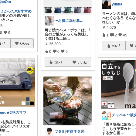
noOto
yuuka
てよかった
#おすすめ
ラーメンの日は、鍋
モノのお鍋が欲し
べたくなる🍜 そん
いろい
...
〜お得に幸せ暮らし〜
れしい、か
...
50
￥
4,070
萬古焼のベストポットは、3
0
9
合のご飯がふっくら美味し
1
2
45
く炊ける土鍋
...
￥
36,300
レ
いいね
コレ
0
0
6
コレ
いいね
omo★2児のママ
いも防災対策も、こ
「置き場所に困るし
で安心✨ アイリスオー
じ、もう卒業🍚✨」 
薄型
...
ワタル|有益ネタ局
するから置
...