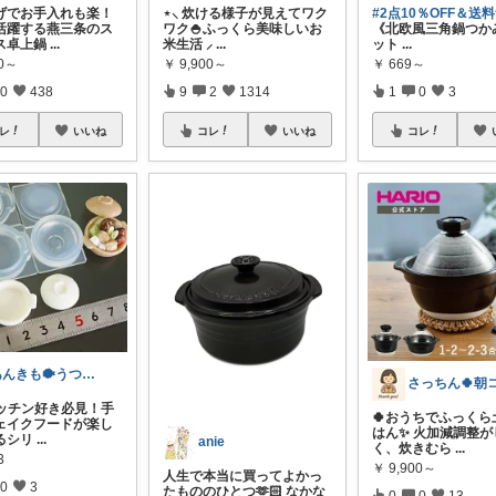
しげでお手入れも楽！
⋆⸜ 炊ける様子が見えてワク
#2点10％OFF＆送
活躍する燕三条のス
ワク🍚ふっくら美味しいお
《北欧風三角鍋つか
ス卓上鍋
...
米生活 ⸝
...
ット
...
00～
￥
9,900～
￥
669～
0
438
9
2
1314
1
0
3
レ
いいね
コレ
いいね
コレ
あんきも🐡うつわ好き/10日購入感謝
さっちん🍀朝
キッチン好き必見！手
🍀おうちでふっくら
ェイクフードが楽し
はん✨ 火加減調整が
るシリ
...
anie
く、炊きむら
...
3
￥
9,900～
人生で本当に買ってよかっ
0
3
たもののひとつ🫶🏻 なかな
0
0
13