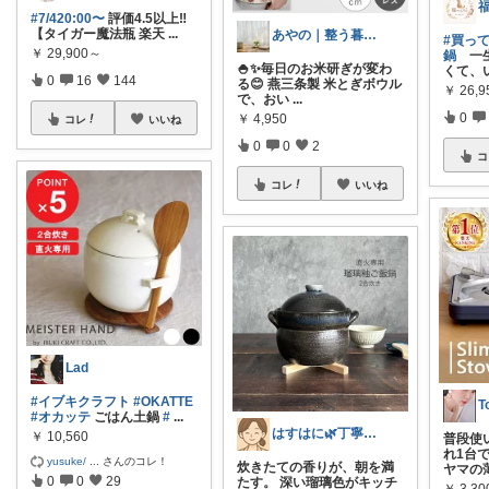
福
#7/420:00〜
評価4.5以上‼️
【タイガー魔法瓶 楽天
...
あやの｜整う暮らしROOM
#買っ
￥
29,900～
鍋
一生
🍚✨毎日のお米研ぎが変わ
くて、
0
16
144
る😊 燕三条製 米とぎボウル
￥
26,9
で、おい
...
0
￥
4,950
コレ
いいね
0
0
2
コ
コレ
いいね
Lad
#イブキクラフト
#OKATTE
T
#オカッテ
ごはん土鍋
#
...
はすはに🌿丁寧な暮らし
￥
10,560
普段使
れ1台
yusuke/
...
さんのコレ！
炊きたての香りが、朝を満
ヤマの
0
0
29
たす。 深い瑠璃色がキッチ