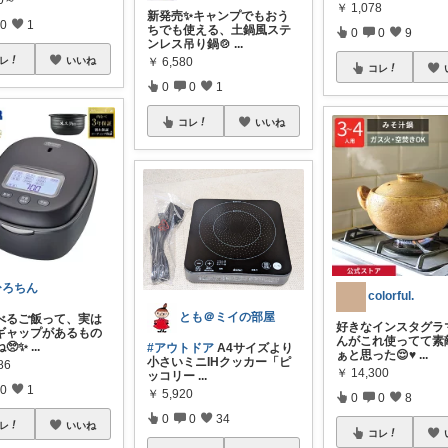
00～
￥
1,078
新発売✨キャンプでもおう
0
1
ちでも使える、土鍋風ステ
0
0
9
ンレス吊り鍋🍲
...
￥
6,580
レ
いいね
コレ
0
0
1
コレ
いいね
ひろちん
colorful.
とも＠ミイの部屋
べるご飯って、実は
好きなインスタグラ
ギャップがあるもの
んがこれ使ってて素
🥺✨
...
#アウトドア
A4サイズより
ぁと思った😌♥
...
小さいミニIHクッカー「ピ
86
￥
14,300
ッコリー
...
0
1
￥
5,920
0
0
8
0
0
34
レ
いいね
コレ