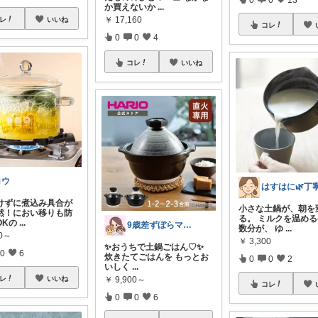
か買えないか
...
￥
17,160
レ
いいね
コレ
0
0
4
コレ
いいね
コウ
開けずに煮込み具合が
小さな土鍋が、朝を
然！におい移りも防
る。 ミルクを温め
OKの
...
9歳差ずぼらママの買って良かったもの✨
数分が、 ゆ
...
80～
￥
3,300
✨おうちで土鍋ごはん♡✨
0
6
炊きたてごはんを もっとお
0
0
2
いしく
...
￥
9,900～
レ
いいね
コレ
0
0
6