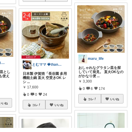
maru_life
らむね🌷コレコメ感謝🌼経由で購入
とむママ 🍓thank you！
おしゃれなグラタン皿を探
お皿とし
していて発見。 直火OKなの
日本製 伊賀焼「長谷園 多用
も使え
がかなり便
...
機能土鍋 直火 空焚きOK レ
￥
3,300
シ
...
￥
17,600
0
6
174
0
0
24
コレ
いいね
いいね
コレ
いいね