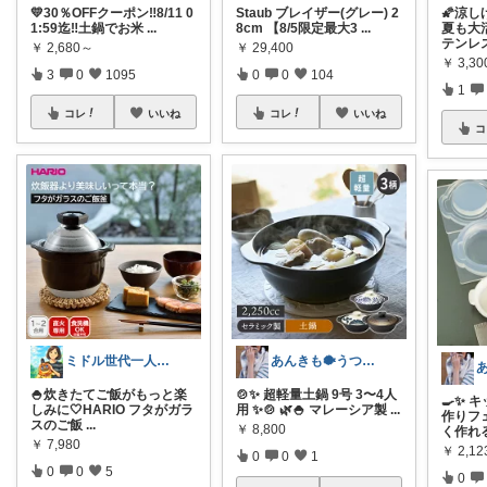
💛30％OFFクーポン‼️8/11 0
Staub ブレイザー(グレー) 2
🌠涼
1:59迄‼️土鍋でお米
...
8cm 【8/5限定最大3
...
夏も大
テンレ
￥
2,680～
￥
29,400
￥
3,3
3
0
1095
0
0
104
1
コレ
いいね
コレ
いいね
コ
ミドル世代一人暮らし応援隊
あんきも🐡うつわ好き/10日購入感謝
🍚炊きたてご飯がもっと楽
🍲✨ 超軽量土鍋 9号 3〜4人
🍳✨ 
しみに🤍HARIO フタがガラ
用 ✨🍲 🌿🍚 マレーシア製
...
作りフ
スのご飯
...
￥
8,800
く作れ
￥
7,980
￥
2,12
0
0
1
0
0
5
0