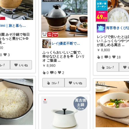
mimi｜旅と暮らし ✈️🌿
海苔巻きくぴ
谷園 みそ汁鍋で毎日
レンジで炊いたとは
をもっと豊かに✨🍲
い！ふっくらつやつ
美
...
レイ|優柔不断で選べない🥲
が楽しめる萬古
...
00
￥
8,800
ふっくらおいしいご飯で、
0
3
幸せなひとときを🌟 【ハリ
0
0
18
オ ご飯釜
...
￥
8,980
レ
いいね
コレ
0
0
2
コレ
いいね