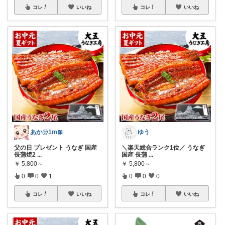
コレ
いいね
コレ
いいね
あか@1m🎀
ゆう
父の日 プレゼント うなぎ 国産
＼楽天総合ランク1位／ うなぎ
長蒲焼2
...
国産 長蒲
...
￥
5,800～
￥
5,800～
0
0
1
0
0
0
コレ
いいね
コレ
いいね