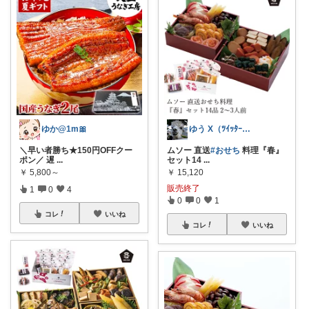
ゆか@1m🎀
ゆう X（ﾂｲｯﾀｰ）@mihaneed
＼早い者勝ち★150円OFFクー
ムソー 直送
#おせち
料理『春』
ポン／ 遅
...
セット14
...
￥
5,800～
￥
15,120
販売終了
1
0
4
0
0
1
コレ
いいね
コレ
いいね