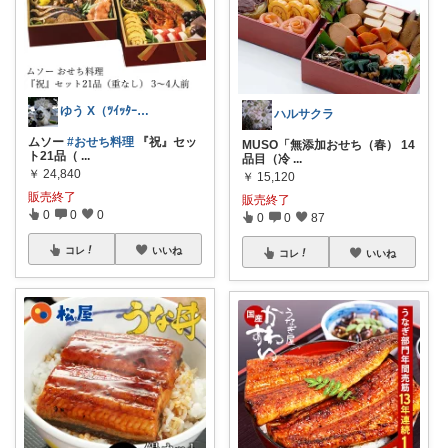
ゆう X（ﾂｲｯﾀｰ）@mihaneed
ハルサクラ
ムソー
#おせち料理
『祝』セッ
MUSO「無添加おせち（春） 14
ト21品（
...
品目（冷
...
￥
24,840
￥
15,120
販売終了
販売終了
0
0
0
0
0
87
コレ
いいね
コレ
いいね