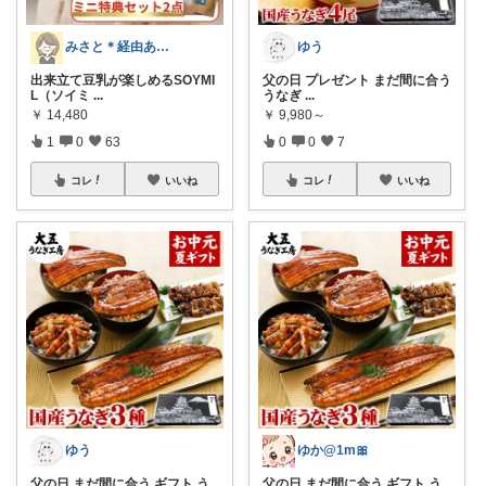
みさと＊経由ありがとうございます🧡
ゆう
出来立て豆乳が楽しめるSOYMI
父の日 プレゼント まだ間に合う
L（ソイミ
...
うなぎ
...
￥
14,480
￥
9,980～
1
0
63
0
0
7
コレ
いいね
コレ
いいね
ゆう
ゆか@1m🎀
父の日 まだ間に合う ギフト う
父の日 まだ間に合う ギフト う