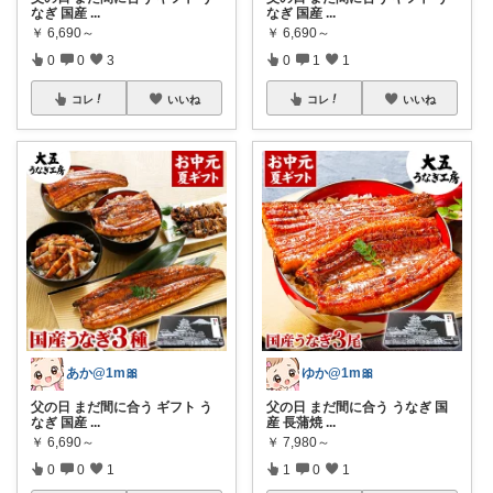
なぎ 国産
...
なぎ 国産
...
￥
6,690～
￥
6,690～
0
0
3
0
1
1
コレ
いいね
コレ
いいね
あか@1m🎀
ゆか@1m🎀
父の日 まだ間に合う ギフト う
父の日 まだ間に合う うなぎ 国
なぎ 国産
...
産 長蒲焼
...
￥
6,690～
￥
7,980～
0
0
1
1
0
1