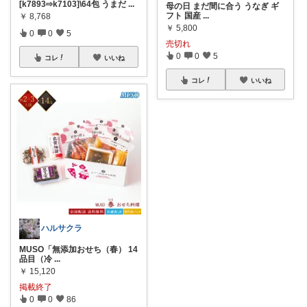
[k7893⇨k7103]\64包 うまだ
...
母の日 まだ間に合う うなぎ ギ
フト 国産
...
￥
8,768
￥
5,800
0
0
5
売切れ
0
0
5
コレ
いいね
コレ
いいね
ハルサクラ
MUSO「無添加おせち（春） 14
品目（冷
...
￥
15,120
掲載終了
0
0
86