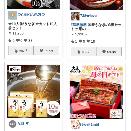
🤍CHIKUWA🧸🤍
738❤️love
☆10人前!うなぎ ☆カット10人
#送料無料
国産うなぎの3種セッ
前セット
...
ト 土用の
...
￥
11,200
￥
5,990～
0
0
38
1
0
18
コレ
いいね
コレ
いいね
A18-🔻
ゆか@1m🎀