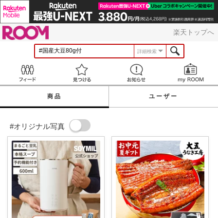
ROOM
楽天トップへ
詳細検索
Feed
見つける
お知らせ
商品
ユーザー
#オリジナル写真