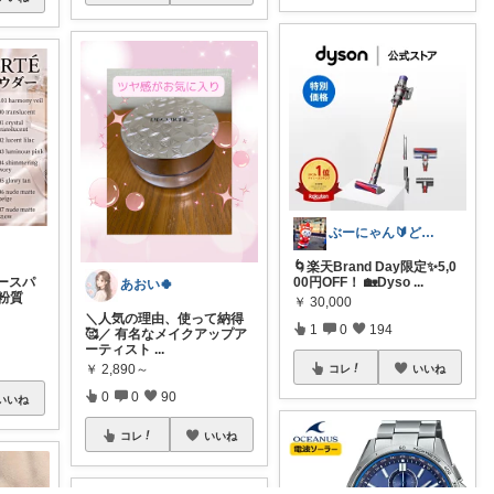
ぶーにゃん🔰どうしたら売れるかな😭
🌀楽天Brand Day限定✨5,0
00円OFF！ 🏡Dyso
...
ースパ
あおい🍀
粉質
￥
30,000
＼人気の理由、使って納得
1
0
194
🥰／ 有名なメイクアップア
ーティスト
...
￥
2,890～
コレ
いいね
0
0
90
いいね
コレ
いいね