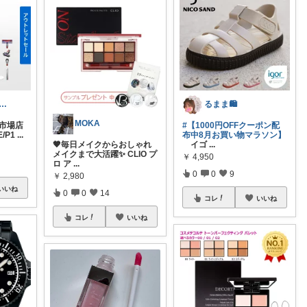
nori❤︎いいねご購入感謝です💝
るまま🛍️
MOKA
市場店
#【1000円OFFクーポン配
/P1
...
布中8月お買い物マラソン】
🤎毎日メイクからおしゃれ
イゴ
...
メイクまで大活躍✨ CLIO プ
￥
4,950
ロ ア
...
0
0
9
￥
2,980
いいね
0
0
14
コレ
いいね
コレ
いいね