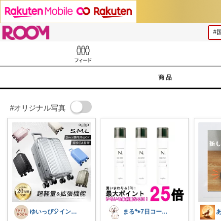
ROOM
Feed
商品
#オリジナル写真
ゆいっぴ🎈インテリアとファッション
まる🐾7日コーデUP♡いつも感謝✽