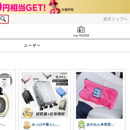
楽天トップへ
お知らせ
ユーザー
Yooo✴︎より良い暮らし✴︎
みっけ🌱暮らしとファッション
あやみん🍀美容×健康×子ども