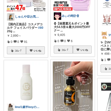
みぃの時計⌚
しゅんや🐭お気に入りアイテム
⌚【抽選還元＆ポイント最
【国内正規品】コスメデコ
大54.5倍＆最大2000円OFF
ルテ フェイスパウダー
#80
クー
...
20g
...
y
￥
9,405
￥
2,890～
0
0
6
0
0
91
✨【S
ベスト
位に輝
コレ
いいね
コレ
いいね
￥
498
1
コ
lino/1歳半boyのママ