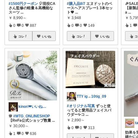
#1500円クーポン
🎈現役CA
#購入品8/7
エヌドットのベ
🎉SA
さん監修の軽量＆高機能な
ースヘアスプレー1 3本セッ
【新製品
スーツ
...
ト💗
...
a
...
￥
8,990～
￥
3,948
￥
5,79
0
0
887
0
0
149
1
コレ
いいね
コレ
いいね
コ
TTY ig→10tig_09
#オリジナル写真
ずっと使
kinori❤︎いいねご購入感謝です💝
ってると愛用品フェイスパ
ウダー✨コ
...
🌸
#MTG_ONLINESHOP
￥
2,890～
【ReFa公式ショップ数量
...
￥
30,000～
0
0
313
効果を
1
0
636
確かにの