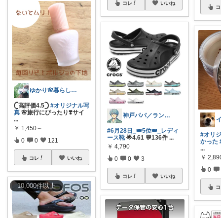
コレ
いいね
コ
ゆかり🌸暮らしと育児𓍯更新ゆっくり
‎𓊆高評価4.5𓊇
#オリジナル写
真
🌸旅行にぴったり❣️サイ
神戸パパ／ランキング＆レビュー毎日掲載
...
￥
1,450～
#6月28日_👑5位👑_レディ
#オリ
ース靴
🌟4.61 💬136件
...
0
0
121
かった
￥
4,790
...
￥
2,8
0
0
3
コレ
いいね
0
コレ
いいね
10,000
件
以上
コ