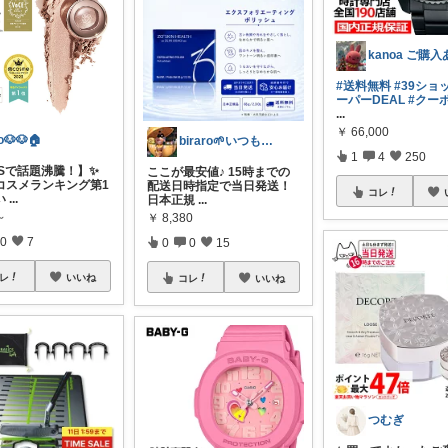
#送料無料
#39ショ
ーパーDEAL
#クー
...
￥
66,000
o🐶🐶🏠
biraro🌱いつもありがとう♡
1
4
250
NSで話題沸騰！】✨
ここが最安値♪ 15時までの
コスメランキング第1
配送日時指定で当日発送！
コレ
い
...
日本正規
...
～
￥
8,380
0
7
0
0
15
レ
いいね
コレ
いいね
つむぎ