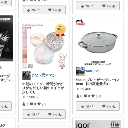
いいね
コレ
いいね
コレ
いいね
まぁ🐻💕 いつもありがとう💓
saki_121
まな⌇2児ママが目指すゆとりある暮らし
トローダ
店オリジ
Staub ブレイザー(グレー) 2
✨ 朝のメイク、時間がかか
8cm 【8/5限定最大3
...
りがち 忙しい朝のメイクが
￥
29,400
少しでも
...
0
0
104
￥
2,580～
1
0
20
いいね
コレ
いいね
コレ
いいね