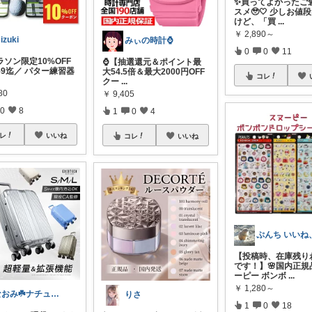
✨買ってよかったご
スメ🥹🤍 少しお値
けど、「買
...
￥
2,890～
izuki
みぃの時計⌚
0
0
11
ラソン限定10%OFF
⌚【抽選還元＆ポイント最
:59迄／ パター練習器
大54.5倍＆最大2000円OFF
コレ
クー
...
80
￥
9,405
0
8
1
0
4
レ
いいね
コレ
いいね
【投稿時、在庫残り
です！】🌸国内正規
ーピー ボンボ
...
￥
1,280～
なおみ☘️ナチュラル生活
りさ
1
0
18