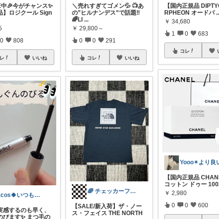
LE中🎉今がチャンス✨
＼売れすぎてゴメン💦 📺あ
【国内正規品 DIPTY
】ロジクール Sign
の”ヒルナンデス”で話題‼
RPHEON オードパ
.
🌈LI
...
￥
34,680
5
￥
29,800～
1
0
683
0
808
0
0
291
コレ
レ
いいね
コレ
いいね
【国内正規品 CHAN
コットン ドゥー 10
🌈 チェッカーフラッグ 🌺
￥
2,980
tacos🍀いつも感謝❤(ӦｖӦ｡)
0
0
600
【SALE/新入荷】ザ・ノー
実感するのも早く、
ス・フェイス THE NORTH
びます✨️ まつ毛の