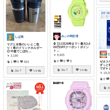
みぃの時計⌚
しば美
⌚【11日26時まで！最大2,0
マグと水筒のいいとこ取
00円OFFクーポン！ポイン
り！車のドリンクホルダー
ト
...
◎ 中蓋でこぼれ
...
￥
9,405
￥
3,190
0
0
6
ゼオス
1
0
563
ずっと
です✨ 
コレ
いいね
コレ
いいね
￥
19,2
0
コ