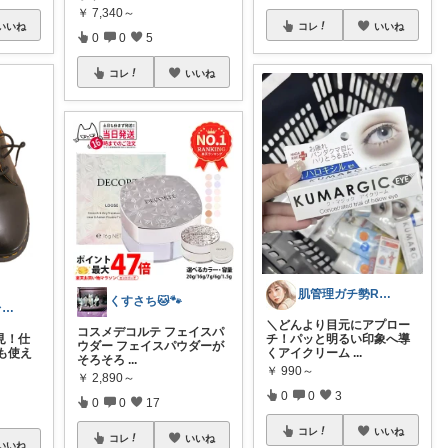
￥
7,340～
いいね
コレ
いいね
0
0
5
コレ
いいね
肌管理ガチ勢ROOM
くすさち🐱🐾
🥇 家電×アパレル ryo
＼どんより目元にアプロー
コスメデコルテ フェイスパ
チ！パッと明るい印象へ導
見！仕
ウダー フェイスパウダーが
くアイクリーム
...
も使え
そろそろ
...
￥
990～
￥
2,890～
0
0
3
0
0
17
コレ
いいね
コレ
いいね
いいね