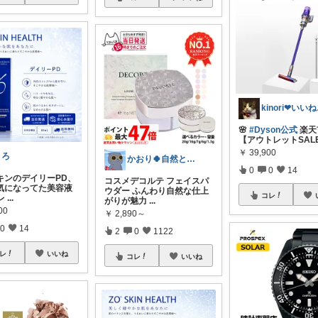
ki
🌸
#Dyson公式
楽天
【アウトレットSALE
￥
39,900
とろ
かおり🍀自然とやさしい暮らし🐑🍀
0
0
14
キンのデイリーPD、
コスメデコルテ フェイスパ
気になってた美容液
ウダー ふんわり自然な仕上
コレ
レ
...
がりが魅力
...
00
￥
2,890～
0
14
2
0
1122
レ
いいね
コレ
いいね