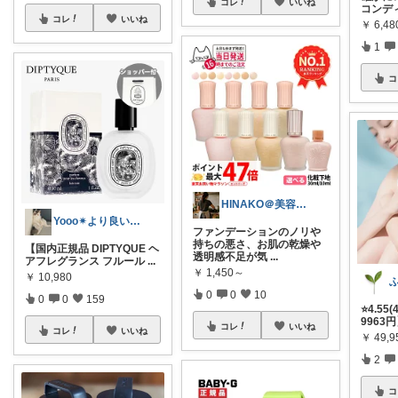
コレ
いいね
コンデ
コレ
いいね
￥
6,4
1
コ
HINAKO＠美容大好き💄💗
Yooo✴︎より良い暮らし✴︎
ファンデーションのノリや
持ちの悪さ、お肌の乾燥や
【国内正規品 DIPTYQUE ヘ
透明感不足が気
...
アフレグランス フルール
...
￥
1,450～
￥
10,980
ふ
0
0
10
0
0
159
⭐️4.5
9963
コレ
いいね
コレ
いいね
￥
49,9
2
コ