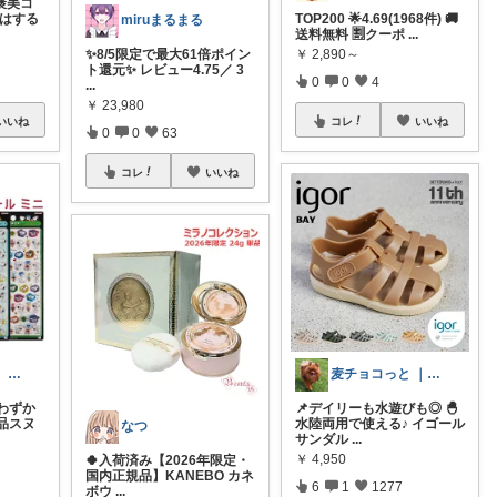
褒美コ
段はする
TOP200 🌟4.69(1968件) 🚚
miruまるまる
送料無料 🈹クーポ
...
￥
2,890～
✨8/5限定で最大61倍ポイン
ト還元✨ レビュー4.75／ 3
0
0
4
...
￥
23,980
いいね
コレ
いいね
0
0
63
コレ
いいね
ぷんち いいね、フォロー、購入感謝です
麦チョコっと ｜ キッズ＆ベビー 夏
わずか
📌デイリーも水遊びも◎ 🐣
品スヌ
水陸両用で使える♪ イゴール
なつ
サンダル
...
￥
4,950
🍀入荷済み【2026年限定・
国内正規品】KANEBO カネ
6
1
1277
ボウ
...