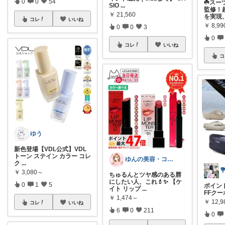
0
0
54
☘️スー
SIO
...
監修！
￥
21,560
を実現
コレ
いいね
￥
8,9
0
0
3
0
コレ
いいね
コ
ゆう
新色登場【VDL公式】VDL
トーン ステイン カラー コレ
ゆんの美容・コスメまとめ部屋
ク
...

￥
3,080～
ちゅるんとツヤ感のある唇
にしたい人、これ💄✨ 【ケ
0
1
5
ポイント
イト リップ
...
FFクー
￥
1,474～
￥
12,9
コレ
いいね
6
0
211
0