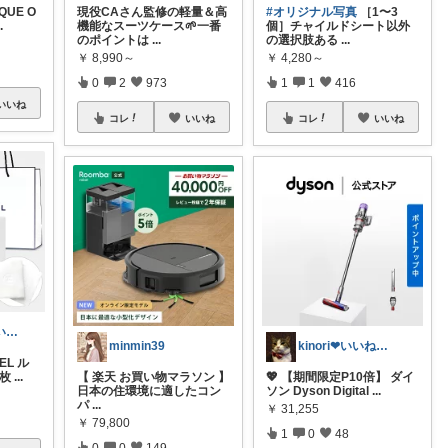
QUE O
現役CAさん監修の軽量＆高
#オリジナル写真
［1〜3
..
機能なスーツケース🌱一番
個］チャイルドシート以外
のポイントは
...
の選択肢ある
...
￥
8,990～
￥
4,280～
0
2
973
1
1
416
いいね
コレ
いいね
コレ
いいね
Yooo✴︎より良い暮らし✴︎
minmin39
kinori❤︎いいねご購入感謝です💝
EL ル
0枚
...
【 楽天 お買い物マラソン 】
💖 【期間限定P10倍】 ダイ
日本の住環境に適したコン
ソン Dyson Digital
...
パ
...
￥
31,255
￥
79,800
1
0
48
0
0
149