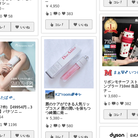
...
コレ
ィシ
...
￥
4,950
80～
1
0
383
0
58
コレ
いいね
レ
いいね
リボンモチーフ ス
ンブラー 710ml 当
ナ
...
K2*room🌈🐠✨
￥
3,680～
たば 🌱⸒⸒
0
0
382
唇のケアができる人気リッ
5(47件) 【49954円→3
プコスメ 唇の潤いを保ちつ
円】パナソニ
...
つ綺麗に発
...
コレ
54
￥
5,380～
1
1196
2
0
580
レ
いいね
コレ
いいね