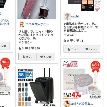
kanoa ご購入ありがとうございます
sachi
ップ
#ス
ポンあり
✨素肌感を活かして、気に
ユユ＠大人かわいいものスキ♡
なる部分を自然にカバーで
きる美肌仕上げ
...
ひと塗りで、ぷっくり艶や
￥
3,930～
かな唇に💄✨ うるおいを与
えながら、美
...
0
0
11
￥
5,380～
いいね
0
2
240
コレ
いいね
コレ
いいね
anji＊✅30代女性売上ランキング🏆