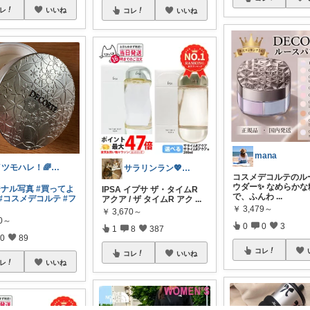
レ
いいね
コレ
いいね
mana
イツモハレ！🌈5日購入ありがとう😊✨
サラリンラン💖5日感謝💖
コスメデコルテのル
ウダー✨ なめらかな
ジナル写真
#買ってよ
IPSA イプサ ザ・タイムR
で、ふんわ
...
#コスメデコルテ
#フ
アクア / ザ タイムR アク
...
￥
3,479～
￥
3,670～
90～
0
0
3
1
8
387
0
89
コレ
コレ
いいね
レ
いいね