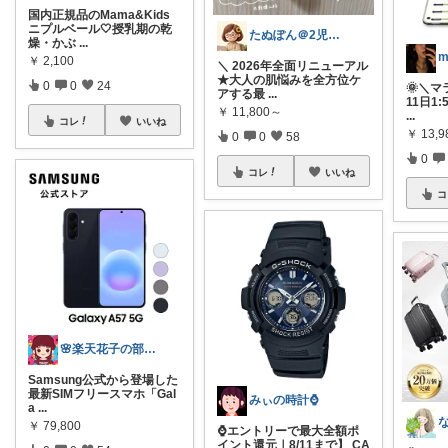
国内正規品のMama&Kids
ニプルベール🤍授乳期の乾
たぬぽん＠2児のワーママ
燥・かぶ
...
m
￥
2,100
＼ 2026年全面リニューアル
★大人の肌悩みを全方位ケ
0
0
24
🌞＼マ
アする最
...
11日1
￥
11,800～
...
コレ
いいね
￥
13,9
0
0
58
0
コレ
いいね
コ
🌸楽天花子の部屋🌸
Samsung公式から登場した
最新SIMフリースマホ「Gal
みぃの時計⌚
a
...
￥
79,800
⌚エントリーで最大全額ポ
イント還元｜8/11まで】 CA