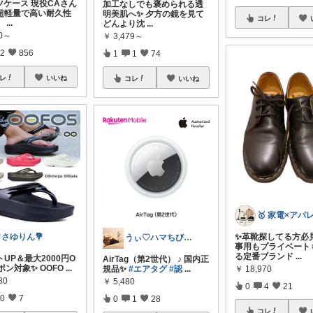
ツケース 現役CAさん
加工なしでも褒められる透
超軽量で高い耐久性
明美肌へ✨ 夕方の鏡を見て
コレ
、
...
どんより沈
...
90～
￥
3,479～
2
856
1
1
74
レ
いいね
コレ
いいね
✨革靴探してる方必
さゆりん💐
うぃ♡ハマちびも宜しく(*´∇`)ﾉ
事用もプライベート
る定番ブランド
...
UP＆最大2000円O
AirTag（第2世代） ♪ 国内正
ポン対象✨ OOFO
...
￥
18,970
規品✨
#エアタグ
#認
...
80
￥
5,480
0
4
21
0
7
0
1
28
コレ