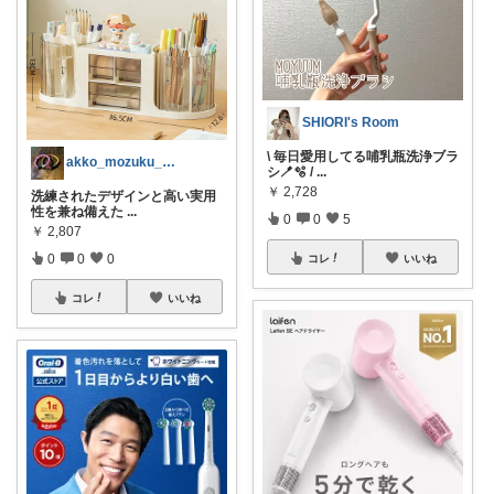
SHIORI's Room
\ 毎日愛用してる哺乳瓶洗浄ブラ
akko_mozuku_mugisuke
シ🪥🫧 /
...
￥
2,728
洗練されたデザインと高い実用
性を兼ね備えた
...
0
0
5
￥
2,807
0
0
0
コレ
いいね
コレ
いいね