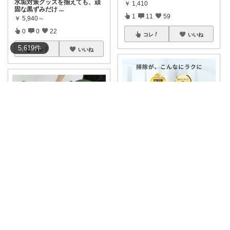
水垢対策グッズを揃えても、頑
￥
1,410
固な黒ずみだけ
...
1
11
59
￥
5,940～
0
0
22
コレ
いいね
5,619
件
コレ
いいね
ゆたぽん🔰日常のあったらいいな👍
KANA☆経由購入感謝
浴室の天井、最後にゴシゴシ掃
除したのはいつ
...
【楽天公式店限定カラー・クリ
￥
5,940～
アグレーあり✨
...
0
0
2
￥
13,800
0
0
2
コレ
いいね