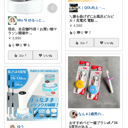
K｜QOL向上・良品選定室
＼腰を曲げずにお風呂ピカピ
Miu 🫧 ゆるっと自分磨き。
カ！充電式 電動
...
￥
4,580
現在、全店舗P5倍！お買い物マ
0
0
7
ラソン開催中
...
￥
3,990
コレ
いいね
0
0
6
コレ
いいね
なん🌷2歳男の子ママ⿻*.アイコン変更
おすすめベビー歯ブラシ👶🪥36
ゆう
0度毛がある
...