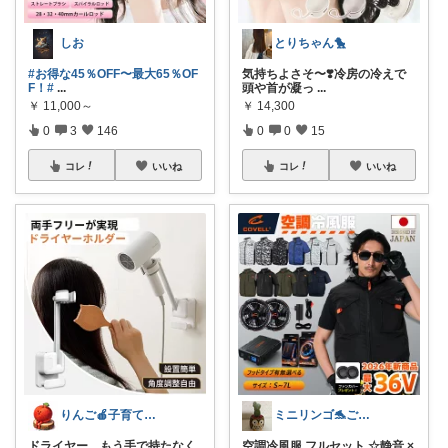
しお
とりちゃん🐤
#お得な45％OFF〜最大65％OF
気持ちよさそ〜❣️冷房の冷えで
F！
#
...
頭や首が凝っ
...
￥
11,000～
￥
14,300
0
3
146
0
0
15
コレ
いいね
コレ
いいね
りんご🍎子育てママの日用品
ミニリンゴ🐬ご縁に感謝🌻ありがとう
ドライヤー、もう手で持たなく
空調冷風服 フルセット ☆静音 ×