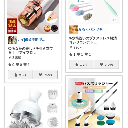
みるくパン♡キッチンルーム
✨水筒洗いのプチストレス解消
レイ|優柔不断で選べない🥲
🫧シリコンボト
...
￥
990～
😊あなたの美しさを引き立て
る！ 『アイブロ
...
1
1
1
￥
2,880
0
0
1
コレ
いいね
コレ
いいね