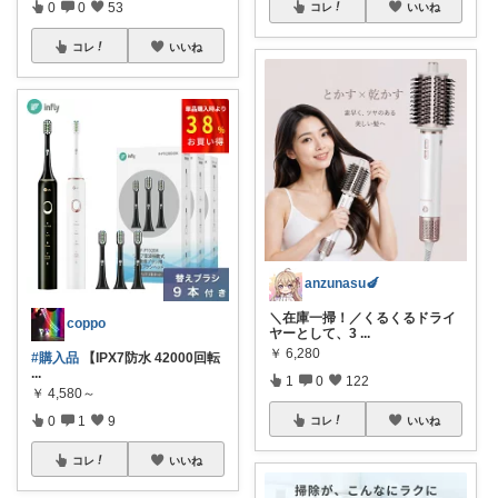
0
0
53
コレ
いいね
コレ
いいね
anzunasu🍆
＼在庫一掃！／くるくるドライ
coppo
ヤーとして、3
...
￥
6,280
#購入品
【IPX7防水 42000回転
...
1
0
122
￥
4,580～
0
1
9
コレ
いいね
コレ
いいね