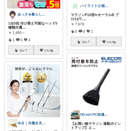
ハイライト@福岡男児35歳で二児のパパ
あっさ☀️暮らしをラクにする便利グッズ
マラソンP10倍✨オーラルB プ
ロ1が7,
...
1台5役 付け替え可能なヘッド5
￥
7,678
種類付属
...
0
0
1
￥
1,460～
1
0
4
コレ
いいね
コレ
いいね
Oh-tori PC快適空間
ゆき｜共働き夫婦の暮らしラクROOM
【お買い物マラソン 連動ポイン
トアップ】エ
...