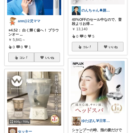
のんちゃん🔔購入感謝です✨
40%OFFのセール中なので、普
ann@2児ママ
段よりお得
...
￥
13,140
⭐4.52： 白く輝く歯へ！ ブラウ
ンオー
...
0
0
5
￥
5,841～
0
0
1
コレ
いいね
コレ
いいね
ゆたぽん🔰日常のあったらいいな👍
シャンプーの時、指の腹だけで
セッキー