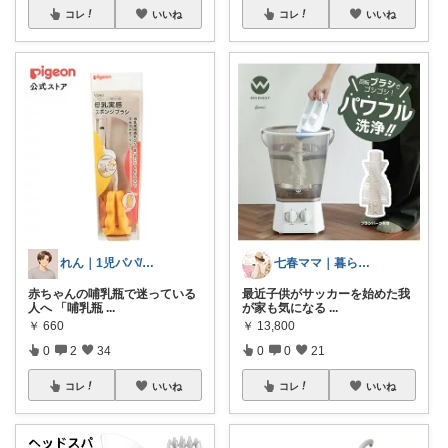
コレ
いいね
コレ
いいね
れん｜1児パパ/育児中👶
七春ママ｜暮らしとキャンプ
赤ちゃんの哺乳瓶で迷っている
最近子供がサッカーを始めた我
人へ 「哺乳瓶
...
が家も気になる
...
￥
660
￥
13,800
0
2
34
0
0
21
コレ
いいね
コレ
いいね