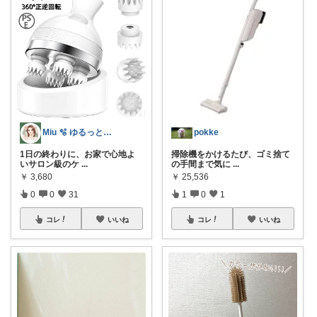
pokke
Miu 🫧 ゆるっと自分磨き。
掃除機をかけるたび、ゴミ捨て
1日の終わりに、お家で心地よ
の手間まで気に
...
いサロン級のケ
...
￥
25,536
￥
3,680
1
0
1
0
0
31
コレ
いいね
コレ
いいね