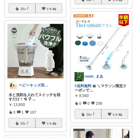
コレ
いいね
room_まあ
ベビーキッズ用品⭐︎日用品
#送料無料
🎀 ＼マラソン限定ク
ーポンで
...
水と洗剤を入れてスイッチを回
￥
8,560
すだけ！🫧 子
...
0
0
208
￥
13,800
0
1
107
コレ
いいね
コレ
いいね