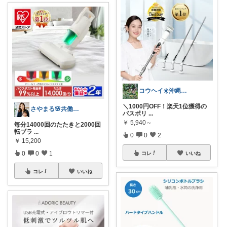
​コウヘイ☀️沖縄離島で「これ使える」
＼1000円OFF！楽天1位獲得の
さやまる🌸共働きのため時短アイテム🌸
バスポリ
...
￥
5,940～
毎分14000回のたたきと2000回
転ブラ
...
0
0
2
￥
15,200
0
0
1
コレ
いいね
コレ
いいね