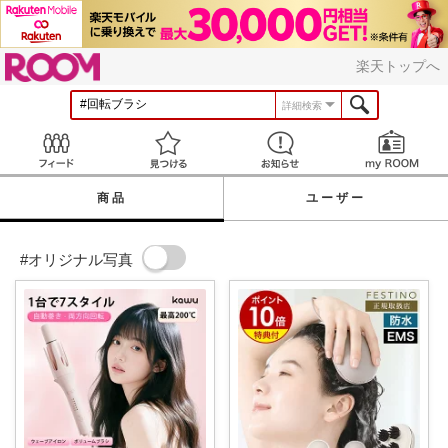
ROOM
楽天トップへ
詳細検索
Feed
見つける
お知らせ
商品
ユーザー
#オリジナル写真