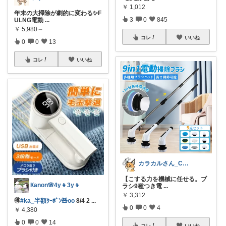
￥
1,012
年末の大掃除が劇的に変わる✨F
3
0
845
ULNG電動
...
￥
5,980～
コレ
いいね
0
0
13
コレ
いいね
カラカルさん_CRCL😺朝コレ4時
【こする力を機械に任せる。ブ
Кanon🌸4y👧3y👦
ラシ9種つき電
...
￥
3,312
🉐
#ka_半額ｸｰﾎﾟﾝ🧸oo
8/4 2
...
0
0
4
￥
4,380
0
0
14
コレ
いいね