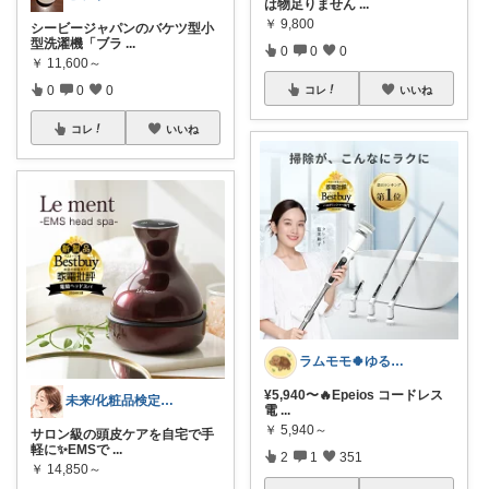
は物足りません
...
￥
9,800
シービージャパンのバケツ型小
型洗濯機「ブラ
...
0
0
0
￥
11,600～
0
0
0
コレ
いいね
コレ
いいね
ラムモモ🍀ゆるっとミニマル
¥5,940〜🔥Epeios コードレス
未来/化粧品検定１級💄40代〜美容
電
...
￥
5,940～
サロン級の頭皮ケアを自宅で手
軽に✨EMSで
...
2
1
351
￥
14,850～