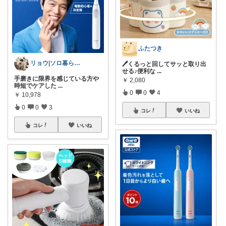
ふたつき
リョウ|ソロ暮らし帖
🖊️くるっと回してサッと取り出
せる♪便利な
...
手磨きに限界を感じている方や
￥
2,080
時短でケアした
...
0
0
4
￥
10,978
0
0
3
コレ
いいね
コレ
いいね