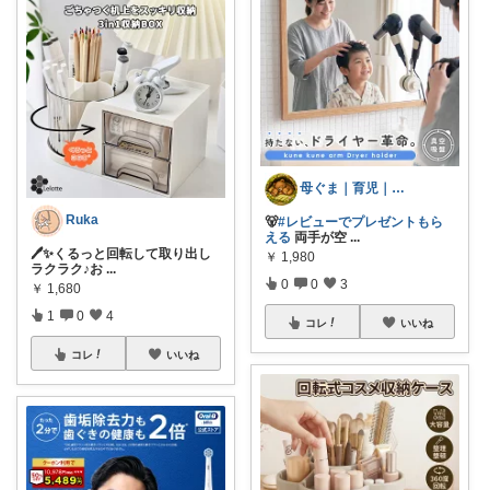
母ぐま｜育児｜シンプルライフ｜朝コレ
Ruka
🐻
#レビューでプレゼントもら
える
両手が空
...
🖊️✨くるっと回転して取り出し
￥
1,980
ラクラク♪お
...
0
0
3
￥
1,680
1
0
4
コレ
いいね
コレ
いいね