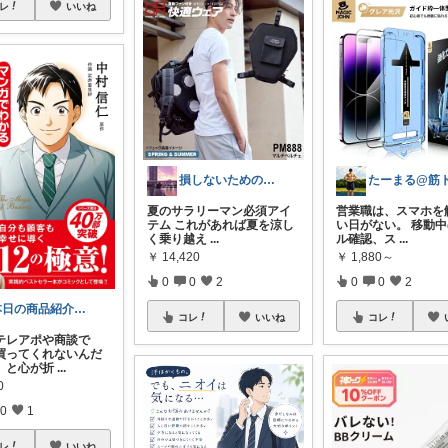
レ
いいね
損しないためのお金の話
夏のサラリーマン必須アイ
営業職は、スマホを
テム これがあれば夏を涼し
い日がない。 移動
く乗り越え
...
ル確認、ス
...
￥
14,420
￥
1,880～
0
0
2
0
0
2
本日の商品紹介（営業にまつわる商品紹介）
コレ
いいね
コレ
テレアポや商談で
買ってくれないんだ
」と心が折
...
0
0
1
レ
いいね