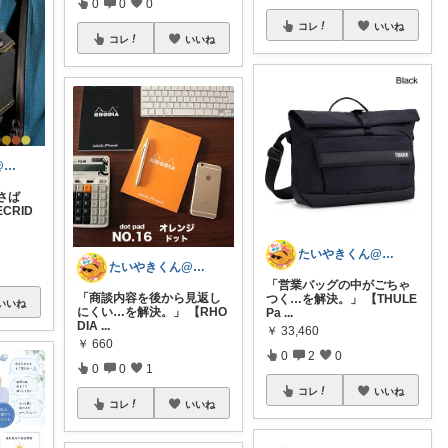
0
0
0
コレ
いいね
コレ
いいね
たいやきくん@経由購入感謝です😊
さば
CRID
たいやきくん@経由購入感謝です😊
たいやきくん@経由購入感謝です😊
「営業バッグの中がごちゃ
「商談内容を後から見返し
つく…を解決。」 【THULE
いいね
にくい…を解決。」 【RHO
Pa
...
DIA
...
￥
33,460
￥
660
0
2
0
0
0
1
コレ
いいね
コレ
いいね