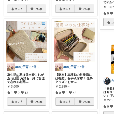
ですか
￥
13,6
コレ
いいね
コレ
いいね
0
コ
akn_子育て×営業 買って良かったもの
akn_子育て×営業 買って良かったもの
車生活の私は外出時これが
【財布】車移動の営業職に
あれば🆗 免許も一緒に管理
は有難いお手頃財布！ 仕事
で忘れる心配
...
グッズにお金
...
￥
3,600
￥
2,280～
「昼飯
はゼリ
1
0
13
0
1
42
い」 
￥
220
コレ
いいね
コレ
いいね
0