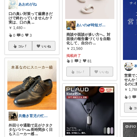
あおめがね
口の臭い対策って歯磨きだ
けで終わっていませんか？
実は、口の臭
...
あいの🌿時短ガジェットと賢い暮らし
￥
1,480～
商談や面談が多い方へ。対
0
0
3
面後の報告書づくりを自動
化して、自分の
...
コレ
いいね
￥
21,560
掲載終了
0
2
81
コレ
いいね
営業で
せんか
るのに
￥
1,76
0
コ
共働き育児の忙しくても家が回る暮らし
外回りや通勤で足がクタク
タなパパへ👞長時間歩く日
もスニーカー感
...