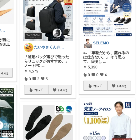
たいやきくん@経由購入感謝です😊
が気に
SELEMO
NULL
たいやきくん@経由購入感謝です😊
👞 「革靴だから、蒸れるの
「通勤バッグ選びで迷った
は仕方ない。」 そう思っ
らリュックがおすすめ。」
て、我慢し
...
ノートPC
...
￥
5,390
￥
4,579
いいね
0
0
4
0
2
5
コレ
いいね
コレ
いいね