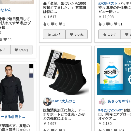
💼「名刺、気づいたら1000
#水冷ベスト
バッテ
枚超えてました。」 営業職
持ち 真夏の外仕事
かなやん
は特に
...
ビュー良い
...
￥
1,617
￥
11,998
仕事で毎日愛用して
刺入れです🖤 私はブ
0
0
1
0
0
31
を使
...
0
コレ
いいね
コレ
0
11
レ
いいね
Kaz / 大人のこだわりモノ選び
抗菌消臭加工に加え、アー
#今だけ25%off
お腹
チサポートとつま先・かか
口、同時にアプロー
たーまる@筋トレ好き会社員
との強化による
...
オイケア
...
￥
4,697
￥
2,180
営業職の方、夏場の
の寒さ異常じゃない
0
0
2
0
3
401