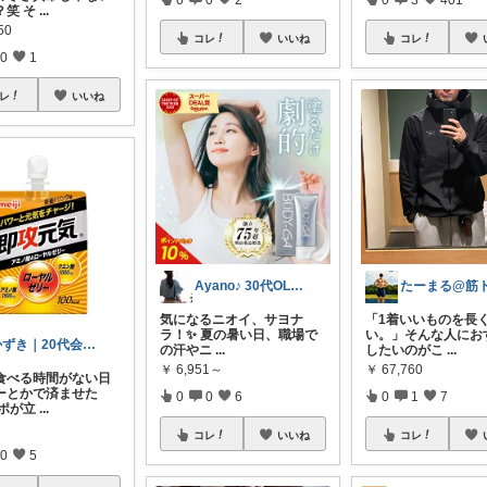
？笑 そ
...
50
コレ
いいね
コレ
0
1
レ
いいね
Ayano♪ 30代OLファッション
気になるニオイ、サヨナ
「1着いいものを長
ラ！✨ 夏の暑い日、職場で
い。」そんな人にお
かずき｜20代会社員の暮らし改善
の汗やニ
...
したいのがこ
...
￥
6,951～
￥
67,760
食べる時間がない日
ーとかで済ませた
0
0
6
0
1
7
アポが立
...
コレ
いいね
コレ
0
5