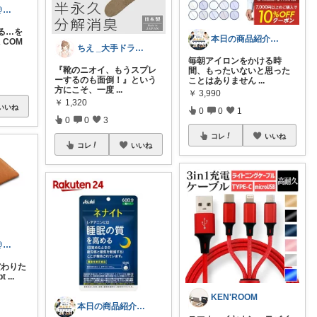
たいやきくん@経由購入感謝です😊
る…を
本日の商品紹介（営業にまつわる商品紹介）
A COM
ちえ _大手ドラスト勤務の登録販売者
毎朝アイロンをかける時
『靴のニオイ、もうスプレ
間、もったいないと思った
ーするのも面倒！』という
ことはありません
...
方にこそ、一度
...
￥
3,990
￥
1,320
いいね
0
0
1
0
0
3
コレ
いいね
コレ
いいね
たいやきくん@経由購入感謝です😊
だわりた
pt
...
KEN'ROOM
本日の商品紹介（営業にまつわる商品紹介）