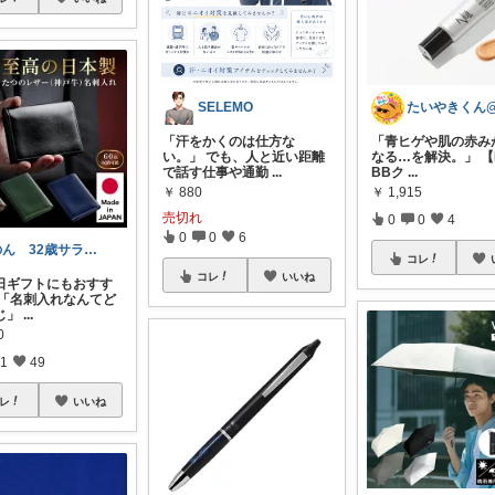
SELEMO
「汗をかくのは仕方な
「青ヒゲや肌の赤み
い。」 でも、人と近い距離
なる…を解決。」 【
で話す仕事や通勤
...
BBク
...
￥
880
￥
1,915
売切れ
0
0
4
0
0
6
のん 32歳サラリーマン 週末農業
コレ
コレ
いいね
日ギフトにもおすす
】 「名刺入れなんてど
じ」
...
0
1
49
レ
いいね