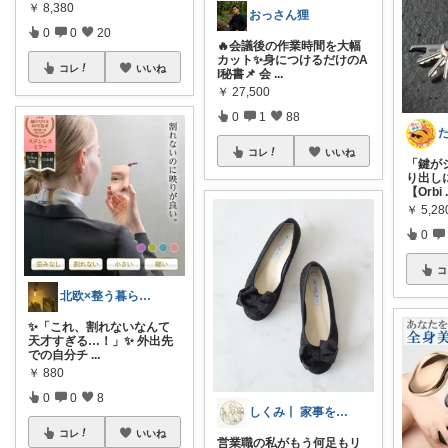
￥
8,380
おっさん狸
0
0
20
🔥会議後の作業時間を大幅
カット✨身につけるだけのA
コレ
いいね
I秘書📌 会
...
￥
27,500
0
1
88
コレ
いいね
「鍵が
り出し
【Orbi
￥
5,2
0
コ
北欧×整う暮らし｜ハル
✨「これ、割れないなんて
天才すぎる…！」✨ 外出先
での自分チ
...
￥
880
0
0
8
しくみ丨 家事をへらす『投資』のお買い物
コレ
いいね
営業職の私がもう何足もリ