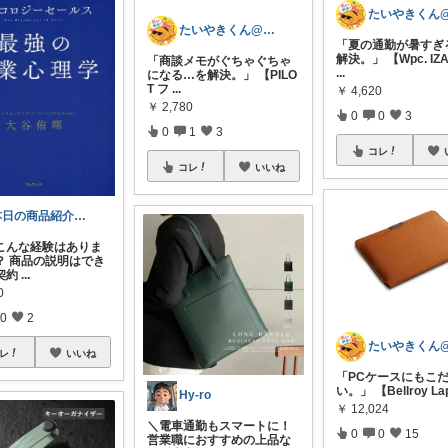
たいやきくん@経由購入感謝です😊
「夏の通勤が暑すぎ
解決。」 【Wpc. IZ
「商談メモがぐちゃぐちゃ
...
になる…を解決。」 【PILO
T フ
...
￥
4,620
￥
2,780
0
0
3
0
1
3
コレ
コレ
いいね
本日の商品紹介（営業にまつわる商品紹介）
こんな経験はありま
？ 商品の説明はでき
契約
...
0
0
2
レ
いいね
「PCケースにもこ
い。」 【Bellroy La
Hy-ro
￥
12,024
＼電車通勤もスマートに！
0
0
15
営業職におすすめの上品な