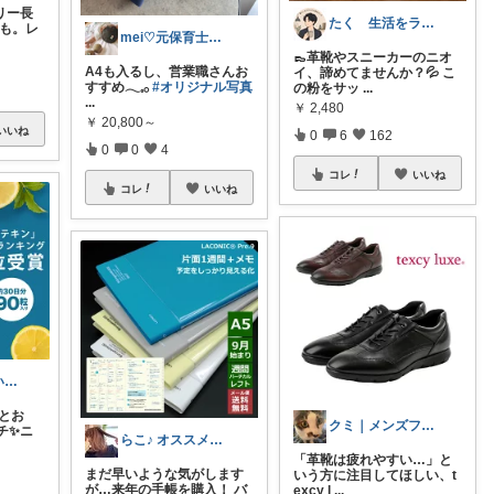
リー長
たく 生活をラクにする生活雑貨
にも。レ
mei♡元保育士𓂃 𓈒現OLまま
👞革靴やスニーカーのニオ
A4も入るし、営業職さんお
イ、諦めてませんか？💦 こ
すすめ𓂃𓈒𓂂
#オリジナル写真
の粉をサッ
...
...
￥
2,480
￥
20,800～
いいね
0
6
162
0
0
4
コレ
いいね
コレ
いいね
あさっち🌱🫧いつもありがとう✨
とお
クミ｜メンズファッションROOM
チ✨ニ
らこ♪ オススメを紹介するよ！
「革靴は疲れやすい…」と
まだ早いような気がします
いう方に注目してほしい、t
が…来年の手帳を購入！ バ
excy l
...