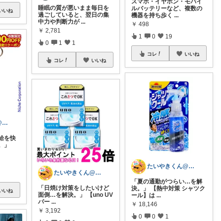
スマホ・イヤホン・モバイ
睡眠の質が悪いまま毎日を
ルバッテリーなど、複数の
いいね
過ごしていると、翌日の集
機器を持ち歩く
...
中力や判断力が
...
￥
498
￥
2,781
1
0
19
0
1
1
コレ
いいね
コレ
いいね
たいやきくん@経由購入感謝です😊
給を快
。」
たいやきくん@経由購入感謝です😊
たいやきくん@経由購入感謝です😊
「夏の通勤がつらい…を解
「日焼け対策をしたいけど
決。」 【熱中対策 シャツク
いいね
面倒…を解決。」 【uno UV
ール】は
...
パー
...
￥
18,146
￥
3,192
0
0
1