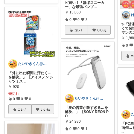
ピ買い！「ほぼスニーカ
ー」な最強パンプ
...
￥
13,860
0
0
3
✨「清
くて習
コレ
いいね
マンの
￥
1,98
0
コ
たいやきくん@経由購入感謝です😊
「外に出た瞬間に汗だく…
を解決。」 【アイスノン シ
ャツミス
...
￥
920
売切れ
たいやきくん@経由購入感謝です😊
0
0
0
「夏の営業が暑すぎる…を
コレ
いいね
解決。」 【SONY REON P
O
...
￥
24,980
「PC
面倒…を
0
0
1
...