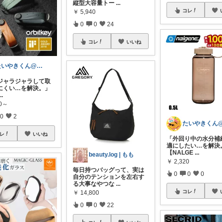
縦型大容量トー
...
コレ
￥
5,940
0
0
24
コレ
いいね
たいやきくん@経由購入感謝です😊
ジャラジャラして取
にくい…を解決。」
...
80～
0
2
レ
いいね
「外回り中の水分補
適にしたい…を解決
【NALGE
...
beauty.log | もも
￥
2,320
毎日持つバッグって、実は
0
0
0
自分のテンションを左右す
る大事なやつな
...
コレ
￥
14,800
0
0
22