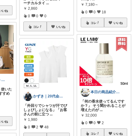
ーチカルタイ
...
￥
7,180～
￥
2,860
いいね
0
0
18
0
0
0
コレ
いいね
コレ
いいね
たーまる@筋トレ好き会社員
く使いた
本日の商品紹介（営業にまつわる商品紹介）
すすめ
かずき｜20代会社員の暮らし改善
「何の香水使ってるんです
「外回りでシャツが汗でび
か？」 そう聞かれることが
しょびしょになる」「お客
増えたのが
...
さんの前に立つ
...
￥
32,000
￥
1,980
いいね
0
0
2
0
2
48
コレ
いいね