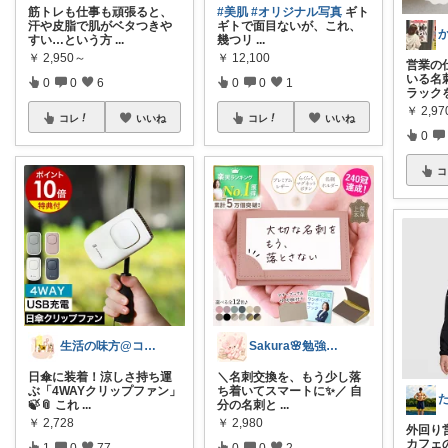
筋トレも仕事も頑張ると、
#美肌
#オリジナル写真
ギト
汗や皮脂で肌がベタつきや
ギトで面目ないが、これ、
すい…という方
...
幾つリ
...
￥
2,950～
￥
12,100
営業の
いる名
0
0
6
0
0
1
ラック
￥
2,97
コレ
いいね
コレ
いいね
0
コ
生活の味方@コメント基本返しません🙏
Sakura🌸勉強と暮らし愛用品
日傘に装着！涼しさ持ち運
＼名刺交換を、もう少し落
ぶ「4WAYクリップファン」
ち着いてスマートに✨／ 自
🍃📎 これ
...
分の名刺と
...
￥
2,728
￥
2,980
外回り
カフェ
1
0
77
0
0
2