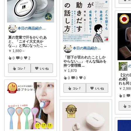
本日の商品紹介（営業にまつわる商品紹介）
夏の営業で汗をかいたあ
と、「ニオイ大丈夫か
な…」と気になったこ
...
本日の商品紹介（営業にまつわる商品紹介）
￥
1,880～
「部下が言われたことしか
0
0
2
やらない…」 そんな悩みを
持つ管理職
...
コレ
いいね
￥
1,870
【父の
0
0
0
め🎁
れも同
￥
2,98
コレ
いいね
0
コ