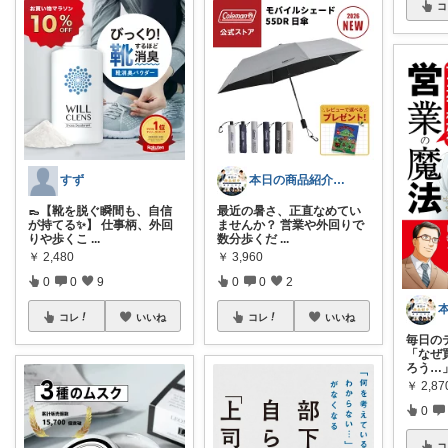
コ
すず
本日の商品紹介（営業にまつわる商品紹介）
👞【靴を脱ぐ瞬間も、自信
最近の暑さ、正直なめてい
が持てる✨】 仕事柄、外回
ませんか？ 営業や外回りで
りや歩くこ
...
数分歩くだ
...
￥
2,480
￥
3,960
0
0
9
0
0
2
コレ
いいね
コレ
いいね
毎日の
「なぜ
ろう…
￥
2,87
0
コ