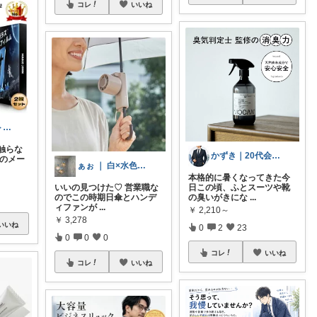
コレ
いいね
たーまる@筋トレ好き会社員
触らな
かずき｜20代会社員の暮らし改善
中のメー
ぁぉ ｜ 白×水色×透明感のお部屋づくり
本格的に暑くなってきた今
いいの見つけた♡ 営業職な
日この頃、ふとスーツや靴
のでこの時期日傘とハンデ
の臭いがきにな
...
ィファンが
...
￥
2,210～
￥
3,278
いいね
0
2
23
0
0
0
コレ
いいね
コレ
いいね