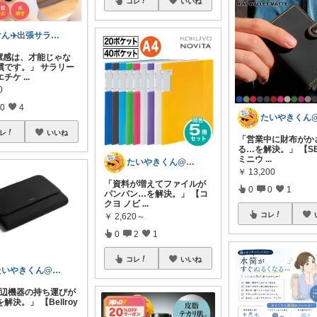
コレ
いいね
けん✈️出張サラリーマンの買ってよかった
潔感は、才能じゃな
慣です。」 サラリー
エチケ
...
0
0
4
レ
いいね
「営業中に財布がか
る…を解決。」 【SE
ミニウ
...
たいやきくん@経由購入感謝です😊
￥
13,200
「資料が増えてファイルが
0
0
1
パンパン…を解決。」 【コ
クヨ ノビ
...
コレ
￥
2,620～
0
2
1
コレ
いいね
たいやきくん@経由購入感謝です😊
周辺機器の持ち運びが
解決。」 【Bellroy