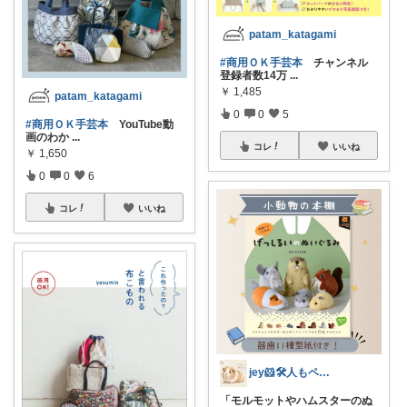
patam_katagami
#商用ＯＫ手芸本
チャンネル
登録者数14万
...
￥
1,485
patam_katagami
0
0
5
#商用ＯＫ手芸本
YouTube動
画のわか
...
コレ
いいね
￥
1,650
0
0
6
コレ
いいね
jey🐹🛠️人もペットも快適暮らし
「モルモットやハムスターのぬ