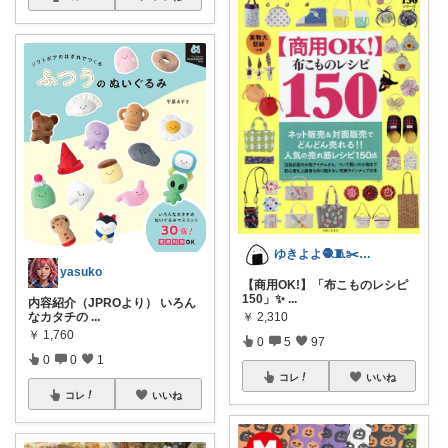
ゆきよよ🧶🧵✂️ハンドメイド大好き♡
yasuko
【商用OK!】「布こものレシピ
150」✨
...
内容紹介（JPROより） いろん
￥
2,310
なカタチの
...
￥
1,760
0
5
97
0
0
1
コレ
いいね
コレ
いいね