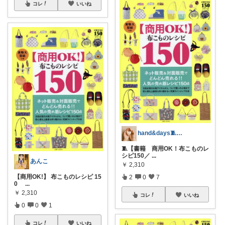
コレ
いいね
hand&days🧵手芸とほっこり雑貨
🧵【書籍 商用OK！布こものレ
シピ150／
...
あんこ
￥
2,310
【商用OK!】 布こものレシピ 15
2
0
7
0
...
￥
2,310
コレ
いいね
0
0
1
コレ
いいね