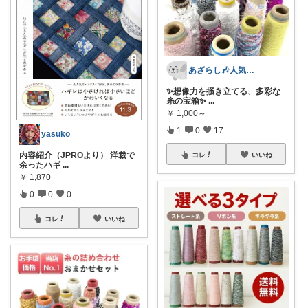
あざらし🎶人気商品はこちら🔍
✨想像力を掻き立てる、多彩な
糸の宝箱✨
...
￥
1,000～
1
0
17
yasuko
内容紹介（JPROより） 洋裁で
コレ
いいね
余ったハギ
...
￥
1,870
0
0
0
コレ
いいね