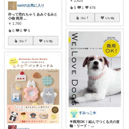
￥
2,420
nattのお気に入り
0
1
476
作って売れちゃう あみぐるみと
コレ
いいね
小物 商用
...
￥
1,760
0
0
9
コレ
いいね
すみっこ𖧷
𖤐商用OK！結んでつくる犬の首
輪・リード・
...