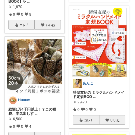
BOOK】✨
...
￥
1,870
0
0
9
コレ
いいね
あんこ
猪俣友紀の ミラクルハンドメイ
ド定規BOO
...
Huuum
￥
2,420
総額1万4千円以上！？この福
0
0
0
袋、本気出しす
...
￥
6,500
コレ
いいね
0
0
4