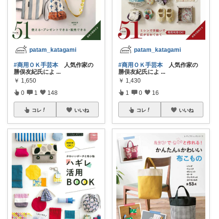
patam_katagami
patam_katagami
#商用ＯＫ手芸本
人気作家の
#商用ＯＫ手芸本
人気作家の
勝俣友紀氏によ
...
勝俣友紀氏によ
...
￥
1,650
￥
1,430
0
1
148
1
0
16
コレ
いいね
コレ
いいね