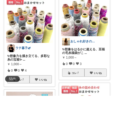
おしゃれ好きのための楽天ROOM
ラテ暮子🌿
✨想像をはるかに超える、至福
の毛糸福袋がこ
...
✨想像力を掻き立てる、多彩な
￥
1,000～
糸の宝箱✨
...
0
0
3
￥
1,000～
0
0
4
コレ
いいね
55
件
コレ
いいね