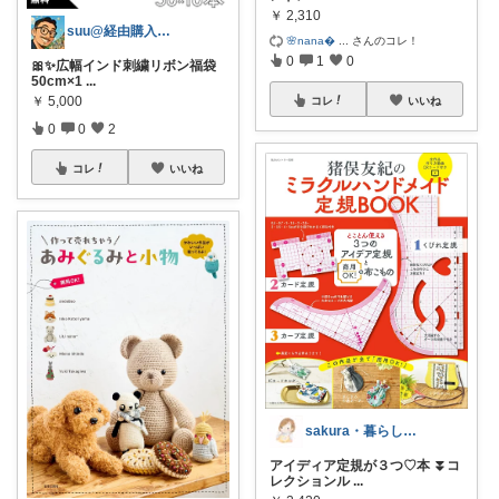
￥
2,310
suu@経由購入感謝🙇
🌸nana
...
さんのコレ！
0
1
0
🎀✨広幅インド刺繍リボン福袋
50cm×1
...
￥
5,000
コレ
いいね
0
0
2
コレ
いいね
sakura・暮らしとハンドメイド
アイディア定規が３つ♡本 ⏬コ
レクションル
...