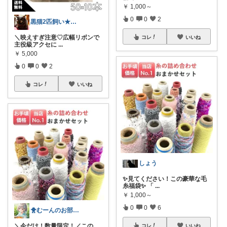
￥
1,000～
0
0
2
黒猫2匹飼い★楽天購入は必ずルーム経由♪
＼映えすぎ注意♡広幅リボンで
コレ
いいね
主役級アクセに
...
￥
5,000
0
0
2
コレ
いいね
しょう
✨見てください！この豪華な毛
糸福袋✨ 「
...
￥
1,000～
0
0
6
🐥むーんのお部屋🐥
＼今だけ！数量限定！／この
コレ
いいね