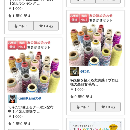
【楽天ランキング
...
￥
1,000～
1
0
4
コレ
いいね
ゆゆ丸
✨想像を超える充実感！プロ仕
様の高品質毛糸
...
￥
1,000～
0
0
4
KamiKami358
＼今だけ使えるクーポン配布
コレ
いいね
中！／楽天市場で
...
￥
1,000～
2
0
4