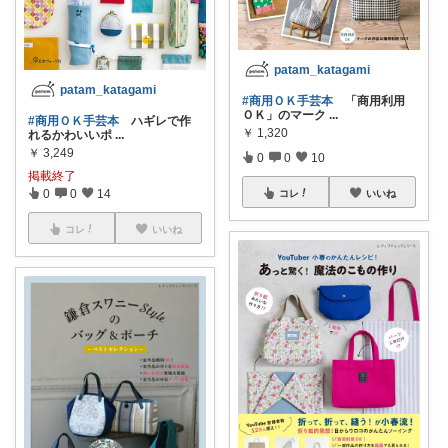
patam_katagami
patam_katagami
#商用ＯＫ手芸本
「商用利用
ＯＫ」のマーク
...
#商用ＯＫ手芸本
ハギレで作
￥
1,320
れるかわいいポ
...
￥
3,249
0
0
10
掲載終了
0
0
14
コレ
いいね
コレ
いいね