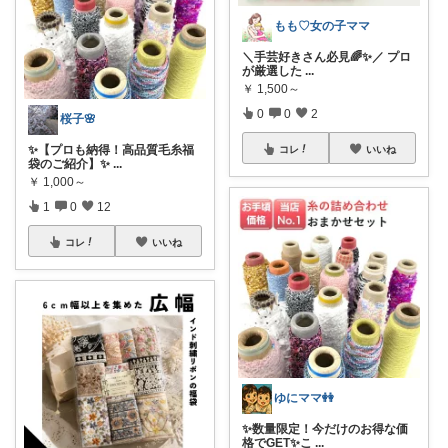
もも♡女の子ママ
＼手芸好きさん必見🌈✨／ プロ
が厳選した
...
￥
1,500～
0
0
2
桜子🌸
✨【プロも納得！高品質毛糸福
コレ
いいね
袋のご紹介】✨
...
￥
1,000～
1
0
12
コレ
いいね
ゆにママ👭
✨数量限定！今だけのお得な価
格でGET✨こ
...