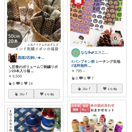
なな☕️🌿エスニック／アジアン雑貨
黒猫2匹飼い★楽天購入は必ずルーム経由♪
#パンプキン柄
シーチング生地
#送料無料
...
＼圧巻のボリューム♡刺繍リボ
￥
795～
ン20本入り福
...
￥
6,500
0
0
7
0
0
14
コレ
いいね
コレ
いいね