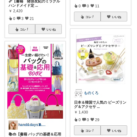
📏【書籍 猪俣友紀のミラクル
ハンドメイド定
...
0
0
11
￥
2,420
コレ
いいね
0
3
21
コレ
いいね
ものくろ
日本＆韓国で人気の ビーズリン
グ＆アクセサ
...
￥
1,430
0
0
29
hand&days🧵手芸とほっこり雑貨
コレ
いいね
📚👜【書籍 バッグの基礎＆応用