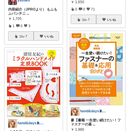
yasuko
￥
1,650
0
0
71
内容紹介（JPROより） もふも
ふパンチニ
...
￥
1,705
コレ
いいね
1
0
3
コレ
いいね
hand&days🧵手芸とほっこり雑貨
📘【書籍 一生使い続けたい！フ
hand&days🧵手芸とほっこり雑貨
ァスナーの基
...
￥
1,980