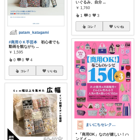
いぐるみ、自分
...
￥
1,760
1
0
3
コレ
いいね
patam_katagami
#商用ＯＫ手芸本
初心者でも
動画を観ながら
...
￥
1,595
0
0
4
コレ
いいね
まいにちセレクトdays
* 「商用OK」なのが嬉しい！ハ
ンドメ
...