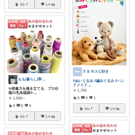
コレ
いいね
ナヨ ※スピ好き
もも|暮らし|季節に合わせた商品
#ぬいぐるみ
#編みぐるみ
#ハン
ドメイド
...
✨想像力を掻き立てる、プロ仕
￥
1,760
様の毛糸福袋✨
...
0
0
1
￥
1,000～
0
0
6
コレ
いいね
コレ
いいね