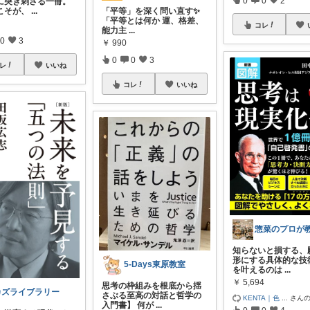
に突き刺さる一冊。
こそが、
...
「平等」を深く問い直す✨
「平等とは何か 運、格差、
コレ
能力主
...
0
3
￥
990
0
0
3
レ
いいね
コレ
いいね
知らないと損する、
形にする具体的な技術
5-Days東原教室
を叶えるのは
...
￥
5,694
思考の枠組みを根底から揺
カズライブラリー
さぶる至高の対話と哲学の
KENTA｜色
...
さん
入門書】 何が
...