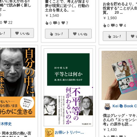
迷いに答えが出る‼️
書くことで、考えが深まり
お金を貯めるより、
戦略”で読み解く新し
夢が現実に近づく。行動の
投資する”ことが人
方
...
土台を整える。
...
質。 20
...
0
￥
1,540
￥
1,980
0
22
0
0
7
0
0
4
レ
いいね
コレ
いいね
コレ
僕はグレッグ・マキ
さんの『エッセンシ
平木惇史
考』の原作も読
...
￥
1,430
お得レトリバー お買い得大好き犬
・岡本太郎の熱い言
0
0
2