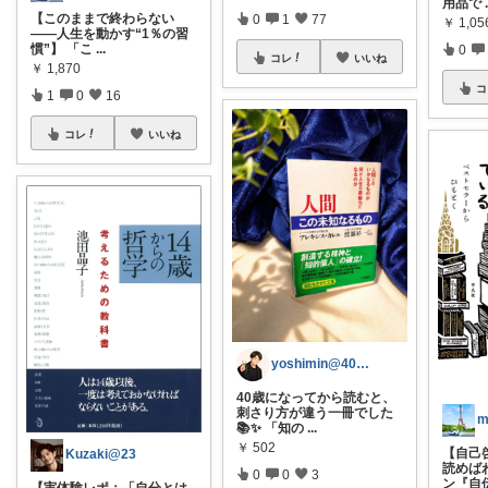
用品で
【このままで終わらない
0
1
77
￥
1,05
——人生を動かす“1％の習
慣”】 「こ
...
0
コレ
いいね
￥
1,870
コ
1
0
16
コレ
いいね
yoshimin@40歳からの美容男子
40歳になってから読むと、
刺さり方が違う一冊でした
m
📚✨ 「知の
...
￥
502
【自己
Kuzaki@23
読めば
0
0
3
ン『自