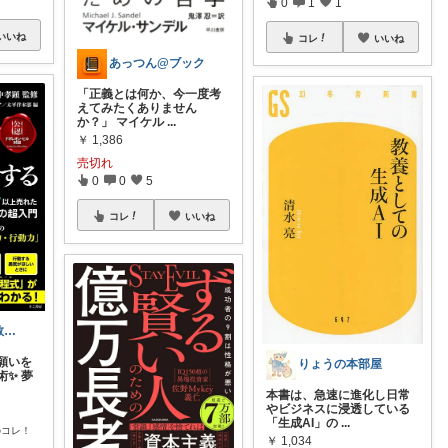
0
1
1
いいね
コレ
いいね
あっつん@ブック
「正義とは何か、今一度考
えてみたくありません
か？」 マイケル
...
￥
1,386
売切れ
0
0
5
コレ
いいね
惣菜のプロが教える！映えるキッチングッズ
願いを
りょうの本部屋
✨ 夢
本書は、急速に進化し日常
やビジネスに浸透している
「生成AI」の
...
のコレ！
￥
1,034