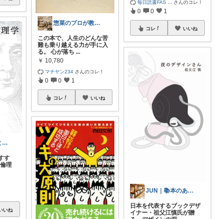
毎日読書FAS
...
さんのコレ！
0
0
1
惣菜のプロが教える！映えるキッチングッズ
コレ
いいね
この本で、人生のどんな苦
難も乗り越える力が手に入
る。 心が落ち
...
￥
10,780
マチヤン234
さんのコレ！
0
0
1
コレ
いいね
ゆるり、ねこと本と日々のこと😺📚🌸
すす
の倫理
JUN｜📚本のある暮らし
日本を代表するブックデザ
いいね
イナー・祖父江慎氏が贈