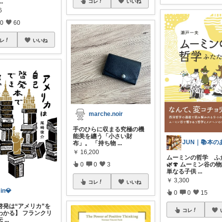
...
コレ
いいね
6
0
60
レ
いいね
marche.noir
手のひらに収まる究極の機
能美を纏う「小さい財
布」。 「持ち物
...
￥
16,200
ムーミンの哲学 ふ
0
0
3
🌿🍄 ムーミン谷の
単なる子供
...
￥
3,300
コレ
いいね
in💎
0
0
15
啓発は“アメリカ”を
コレ
わかる】 フランクリ
伝
...