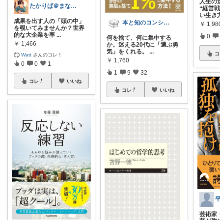
人生の
たかりば＠まなびラボ
“経営
い生き
成果を出す人の「頭の中」
本と知のコンシェルジュ📚
￥
1,98
を覗いてみませんか？世界
的な大企業を率
...
0
何を捨て、何に集中する
￥
1,466
か。迷える20代に「選ぶ勇
気」をくれる。
...
コ
Watt
さんのコレ！
￥
1,760
0
0
1
1
9
32
コレ
いいね
コレ
いいね
芸術家