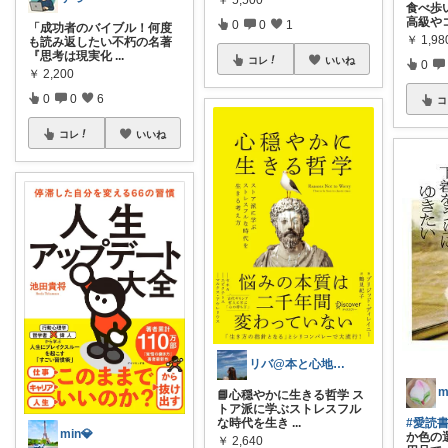
食べ歩
高級や
0
0
1
「成功者のバイブル！何度
￥
1,98
も読み返したい不朽の名著
『思考は現実化
...
コレ
いいね
0
￥
2,200
0
0
6
コ
コレ
いいね
リバ@本と心地よい毎日
m
📘心穏やかに生きる哲学 ス
トア派に学ぶストレスフル
な時代を生き
...
#愛読
min💎
か色の
￥
2,640