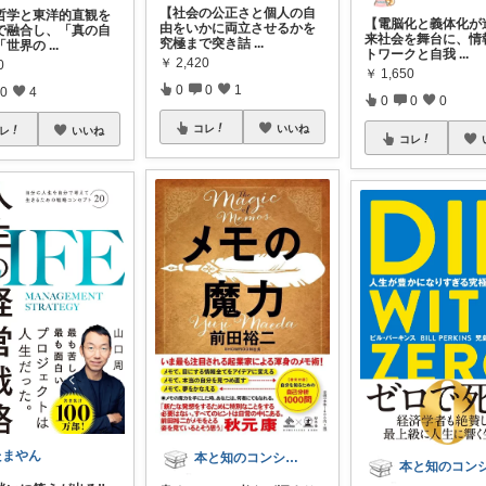
【社会の公正さと個人の自
哲学と東洋的直観を
【電脳化と義体化が
由をいかに両立させるかを
で融合し、「真の自
来社会を舞台に、情
究極まで突き詰
...
「世界の
...
トワークと自我
...
￥
2,420
0
￥
1,650
0
0
1
0
4
0
0
0
コレ
いいね
レ
いいね
コレ
たまやん
本と知のコンシェルジュ📚