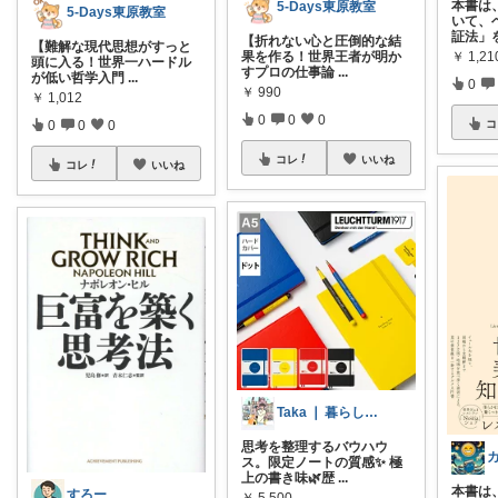
本書は
5-Days東原教室
5-Days東原教室
いて、
証法」
【折れない心と圧倒的な結
【難解な現代思想がすっと
果を作る！世界王者が明か
￥
1,21
頭に入る！世界一ハードル
すプロの仕事論
...
が低い哲学入門
...
0
￥
990
￥
1,012
0
0
0
コ
0
0
0
コレ
いいね
コレ
いいね
Taka ❘ 暮らしをアップデート
思考を整理するバウハウ
ス。限定ノートの質感✨ 極
上の書き味🌿歴
...
本書は
すろー
￥
5,500