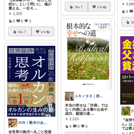
【実体験レポ：「自分とは
何か」という問いに、魂が
￥
3,08
コレ
いいね
震える。一生モ
...
0
￥
1,320
0
0
3
コ
コレ
いいね
ユキノタネ｜旅と暮らし
本当の幸せは「外側」では
なく内側にある📚✨お金や
成功、願望の達
...
￥
2,310
『金持
JUN｜📚本のある暮らし
ん』は
0
0
6
では教
全世界の株式へ丸ごと投資
￥
1,87