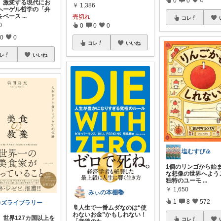
0
0
4
、激変する現代にお
￥
1,386
ヘーゲル哲学の「弁
をベース
...
売切れ
コレ
0
0
0
0
0
0
コレ
いいね
レ
いいね
塩むすび🍙
1個のリンゴから始
な想像の世界へようこ
独特のユーモ
...
￥
1,650
みぃの本棚📚
1
8
572
カズライブラリー
🔖人生で一番ムダなのは“使
わないお金”かもしれない！
、世界127カ国以上を
コレ