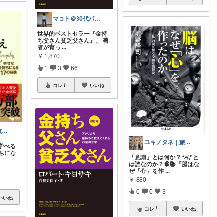
マコト＠30代パパ【フォロバ100%✨】
世界的ベストセラー『金持
ち父さん貧乏父さん』。 著
者が育っ
...
￥
1,870
1
3
66
コレ
いいね
ユキノタネ｜旅と暮らし
ユキノタネ｜旅と暮らし
学べる
ちにな
「意識」とは何か？“私”と
は誰なのか？🧠📚『脳はな
ぜ「心」を作
...
￥
880
0
0
3
いいね
コレ
いいね