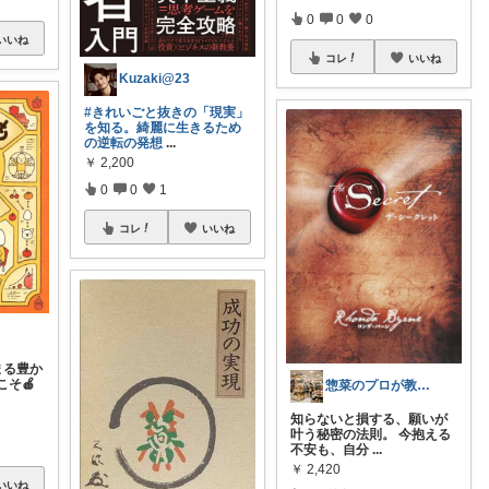
0
0
0
いいね
コレ
いいね
Kuzaki@23
#きれいごと抜きの「現実」
を知る。綺麗に生きるため
の逆転の発想
...
￥
2,200
0
0
1
コレ
いいね
まる豊か
そ🍎
惣菜のプロが教える！映えるキッチングッズ
知らないと損する、願いが
叶う秘密の法則。 今抱える
不安も、自分
...
￥
2,420
いいね