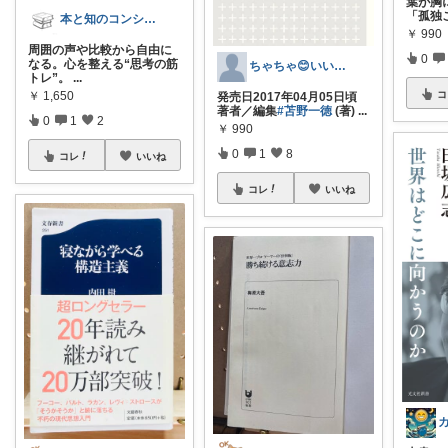
葉が胸
「孤独
本と知のコンシェルジュ📚
￥
990
周囲の声や比較から自由に
0
なる。心を整える“思考の筋
ちゃちゃ😊いいね!見てね😊
トレ”。
...
￥
1,650
コ
発売日2017年04月05日頃
著者／編集
#苫野一徳
(著)
...
0
1
2
￥
990
0
1
8
コレ
いいね
コレ
いいね