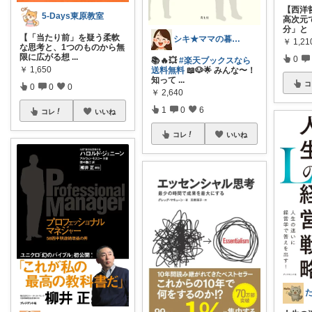
【西洋
5-Days東原教室
高次元
分」と
【「当たり前」を疑う柔軟
シキ★ママの暮らし、キッズ
￥
1,21
な思考と、1つのものから無
限に広がる想
...
0
📚🔥💥
#楽天ブックスなら
￥
1,650
送料無料
📖🐶🌟 みんな〜！
知って
...
コ
0
0
0
￥
2,640
1
0
6
コレ
いいね
コレ
いいね