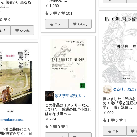
「老後のた
...
いた著者が、単なる
￥
1,980
コス
...
0
0
7
101
0
0
コレ
いいね
レ
いいね
紫大学生 現役大学生の知見
買いました！私のお
め！ 📚『暇と退屈
この作品はミステリーなん
学』｜暇と退屈
...
だけど、 普通の推理小説と
￥
990
はかなり違っ
...
￥
979
omokasutera
1
0
4
0
0
1
書
下着に装飾どころ
コレ
選択肢すらなく、 日