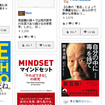
進む未
【心身の「意志」によって
報ネッ
不機嫌を払い、自らの手で
Watt
静かな幸福をつ
...
￥
1,078
英語圏の国々では現代哲学
の主流であり続ける分析哲
0
0
0
学。しかし、日
...
いいね
￥
2,200
コレ
いいね
0
0
1
コレ
いいね
本と知のコンシェルジュ📚
本と知のコンシェルジュ📚