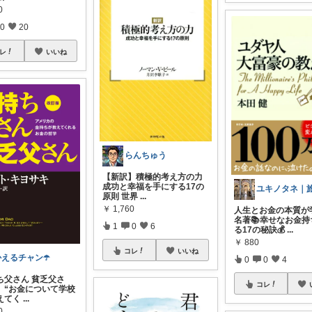
0
0
20
レ
いいね
らんちゅう
【新訳】積極的考え方の力
成功と幸福を手にする17の
原則 世界
...
￥
1,760
人生とお金の本質が
名著📚幸せなお金持
1
0
6
る17の秘訣💰
...
￥
880
コレ
いいね
かえるチャン☂️
0
0
4
ち父さん 貧乏父さ
コレ
、“お金について学校
えてく
...
0