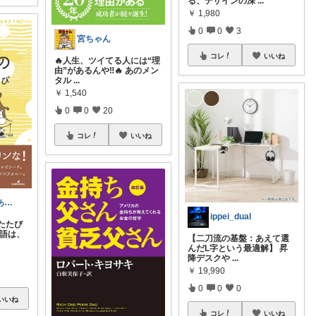
る、デザインの深
...
￥
1,980
0
0
3
宮ちゃん
コレ
いいね
🔥人生、ツイてる人には“理
由”があるんや‼️🔥 あのメン
タル
...
￥
1,540
0
0
20
コレ
いいね
JUN｜📚本のある暮らし
ippei_dual
たたび
物語は、
【二刀流の基盤：あえて選
んだL字という最適解】 昇
降デスクや
...
￥
19,990
0
0
0
いいね
コレ
いいね