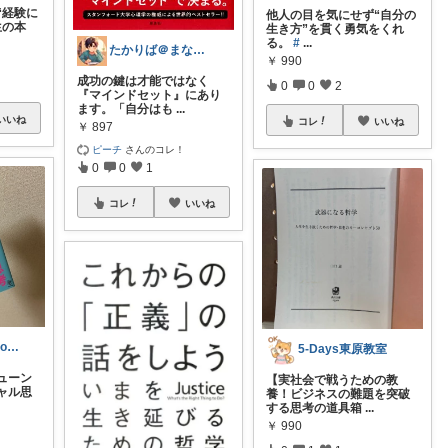
“経験に
他人の目を気にせず“自分の
生の本
生き方”を貫く勇気をくれ
る。
#
...
たかりば＠まなびラボ
￥
990
成功の鍵は才能ではなく
0
0
2
『マインドセット』にあり
ます。「自分はも
...
いいね
コレ
いいね
￥
897
ピーチ
さんのコレ！
0
0
1
コレ
いいね
Kei 📚 Book Compass
5-Days東原教室
ューン
【実社会で戦うための教
ャル思
養！ビジネスの難題を突破
する思考の道具箱
...
￥
990