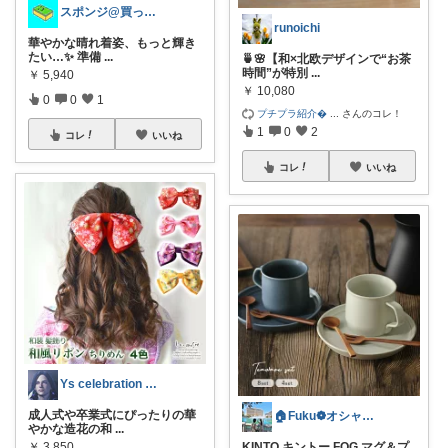
スポンジ@買ってくれてありがとう！
runoichi
華やかな晴れ着姿、もっと輝き
たい…✨ 準備
...
🍵🌸【和×北欧デザインで“お茶
時間”が特別
...
￥
5,940
￥
10,080
0
0
1
プチプラ紹介
...
さんのコレ！
1
0
2
コレ
いいね
コレ
いいね
Ys celebration day
成人式や卒業式にぴったりの華
🏠Fuku❁オシャレにラクな暮らし
やかな造花の和
...
￥
3,850
KINTO キントー FOG マグ＆プ