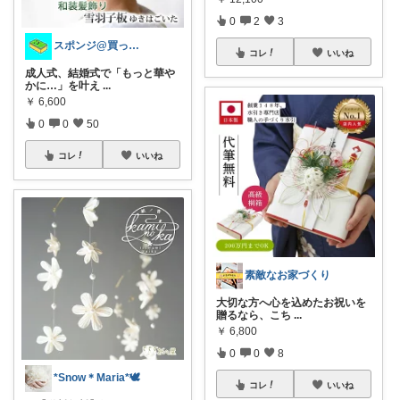
0
2
3
スポンジ@買ってくれてありがとう！
コレ
いいね
成人式、結婚式で「もっと華や
かに…」を叶え
...
￥
6,600
0
0
50
コレ
いいね
素敵なお家づくり
大切な方へ心を込めたお祝いを
贈るなら、こち
...
￥
6,800
0
0
8
*Snow＊Maria*🕊️
コレ
いいね