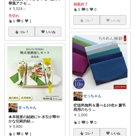
華風アクセ
...
掲載終了
￥
5,524～
0
0
0
売切れ
コレ
いいね
0
0
1
コレ
いいね
せっちゃん
📦送料無料＆選べる10色✨ 慶弔
せっちゃん
両用のちり
...
￥
1,000
🎍本格派の結納に✨ 水引が華や
かな伝統的結
...
0
0
0
￥
9,800
コレ
いいね
0
0
1