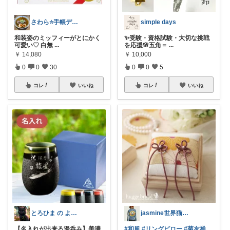
さわら⭐手帳デコと読書好き
simple days
和装姿のミッフィーがとにかく
✨受験・資格試験・大切な挑戦
可愛い♡ 白無
...
を応援🌸五角＝
...
￥
14,080
￥
10,000
0
0
30
0
0
5
コレ
いいね
コレ
いいね
とろひま の よろず屋～お得な商品たち～
jasmine世界猫の日(*ꆤ.̫ꆤ*)
【名入れが出来る湯呑み】美濃
#和風
#リングピロー
#菊友禅