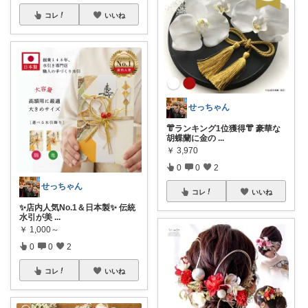
コレ
いいね
せっちゃん
👘ランキング1位獲得👘 豪華な
胡蝶蘭に金の
...
￥
3,970
0
0
2
せっちゃん
コレ
いいね
✨店内人気No.1＆日本製✨ 伝統
水引が美
...
￥
1,000～
0
0
2
コレ
いいね