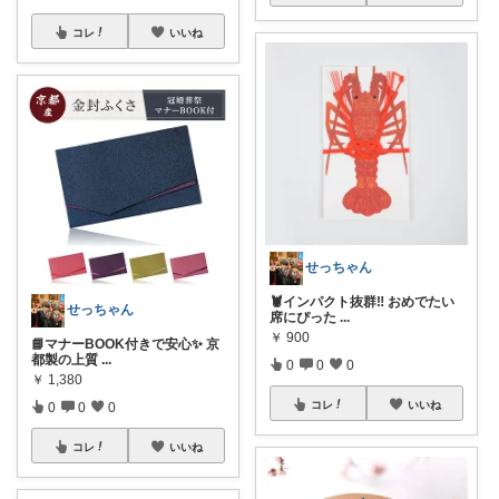
コレ
いいね
せっちゃん
🦞インパクト抜群‼️ おめでたい
せっちゃん
席にぴった
...
￥
900
📘マナーBOOK付きで安心✨ 京
都製の上質
...
0
0
0
￥
1,380
コレ
いいね
0
0
0
コレ
いいね