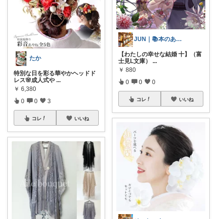
JUN｜📚本のある暮らし
【わたしの幸せな結婚 十】（富
たか
士見L文庫）
...
￥
880
特別な日を彩る華やかヘッドド
レス🌸成人式や
...
0
0
0
￥
6,380
コレ
いいね
0
0
3
コレ
いいね