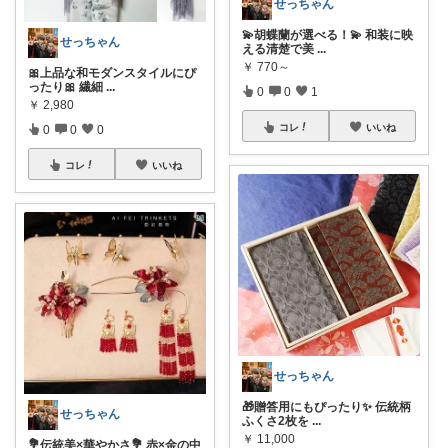
せっちゃん
💫胡蝶蘭が選べる！💫 和装に映
せっちゃん
える清楚で美
...
￥
770～
🎀上品な和モダンスタイルにぴ
ったり🎀 繊細
...
0
0
1
￥
2,980
コレ
いいね
0
0
0
コレ
いいね
せっちゃん
🎁贈答用にもぴったり✨ 伝統柄
せっちゃん
ふくさ2枚を
...
￥
11,000
💐伝統美×華やかさ💐 赤×金の中