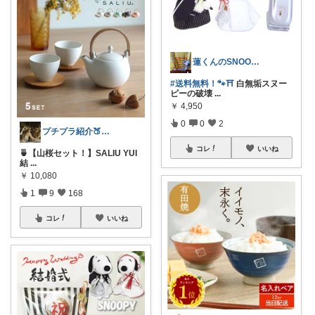
蓮くんのSNOOPYおすすめROOM
#送料無料！🐾⛩️
白無垢スヌー
ピーの破壊
...
￥
4,950
0
0
2
プチプラ紹介🍑momo
コレ
いいね
🍵【山桜セット！】SALIU YUI
結
...
￥
10,080
1
9
168
コレ
いいね