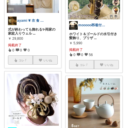
ayami ❦ 衣 食 住 に 幸福 を
mooooo🧸着付け師ママ
式が終わっても飾れる✨両家の
家紋入りウェル
...
ホワイト＆ゴールドの水引付き
髪飾り、プリザ
...
￥
29,800
￥
5,990
掲載終了
掲載終了
0
0
0
0
0
56
コレ
いいね
コレ
いいね