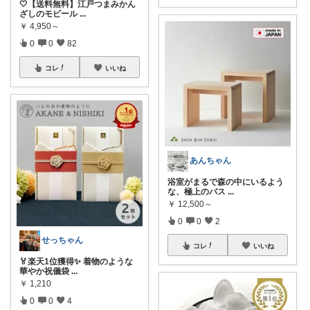
🤍【送料無料】江戸つまみかん
ざしのモビール
...
￥
4,950～
0
0
82
コレ
いいね
あんちゃん
浴室がまるで森の中にいるよう
な、極上のバス
...
￥
12,500～
0
0
2
せっちゃん
コレ
いいね
🏅楽天1位獲得✨ 着物のような
華やか祝儀袋
...
￥
1,210
0
0
4