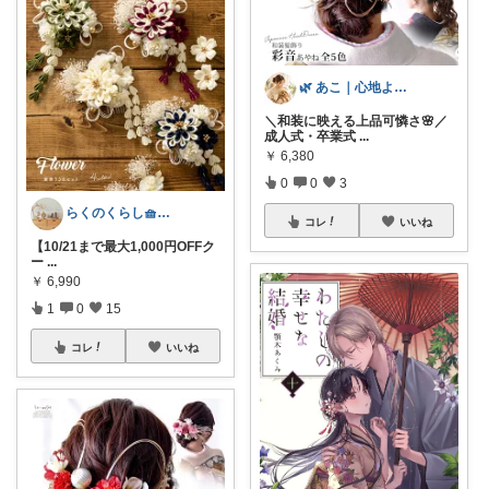
🌿 あこ｜心地よい暮らしの便利アイテム
＼和装に映える上品可憐さ🌸／
成人式・卒業式
...
￥
6,380
0
0
3
らくのくらし🧺手しごとで暮らしを整える
コレ
いいね
【10/21まで最大1,000円OFFク
ー
...
￥
6,990
1
0
15
コレ
いいね