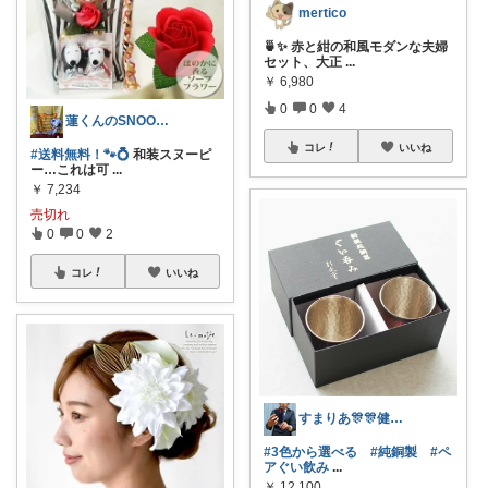
mertico
🍵✨ 赤と紺の和風モダンな夫婦
セット、大正
...
￥
6,980
0
0
4
蓮くんのSNOOPYおすすめROOM
コレ
いいね
#送料無料！🐾💍
和装スヌーピ
ー…これは可
...
￥
7,234
売切れ
0
0
2
コレ
いいね
すまりあ🎊🎊健康志向男性💐
#3色から選べる
#純銅製
#ペ
アぐい飲み
...
￥
12,100