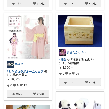
コレ
いいね
コレ
いいね
まさたか。 6・7日の経由購入感謝🙏
#節分
✨「祝宴を彩る名入り
升！」✨結婚披
...
無限亭
￥
1,650～
#わた婚コラボルームウェア
優
0
0
99
しい桃色と黄
...
￥
16,500
コレ
いいね
0
0
12
コレ
いいね