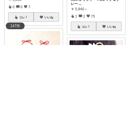
レー
...
0
0
7
￥
5,940～
1
2
75
コレ
いいね
147
件
コレ
いいね
しぃ
結婚式や披露宴の特別な瞬間を
すみちゃん
彩る「チョコっ
...
￥
143
ひと目で“晴れの日”の特別感が
伝わる、 赤
...
0
0
2
￥
5,980
0
0
0
コレ
いいね