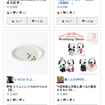
焼 丸型 雫
...
（完成品）
...
￥
6,200
￥
6,190
0
0
12
0
0
3
コレ
いいね
コレ
いいね
とろひま の よろず屋～お得な商品たち～
蓮くんのSNOOPYおすすめROOM
野苺 スリムトレイ小20.5×11cm
🐾💍和風も洋風も選べるの最高
【団
...
すぎる✨ SN
...
￥
2,420
￥
3,960
0
0
4
0
0
8