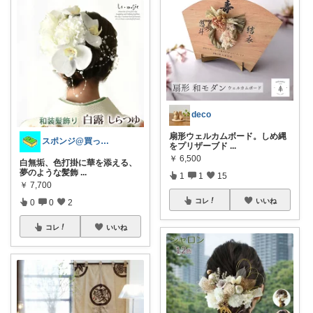
deco
扇形ウェルカムボード。しめ縄
スポンジ@買ってくれてありがとう！
をプリザーブド
...
￥
6,500
白無垢、色打掛に華を添える、
夢のような髪飾
...
1
1
15
￥
7,700
コレ
いいね
0
0
2
コレ
いいね