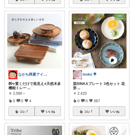
なかち🧸夏アイテム＆便利グッズ✨
moko 💐
🧸✨置くだけで高見え⭐️天然木多
皿RINKAプレート 3色セット 花
機能トレー
...
形
...
￥
2,080～
￥
2,420
0
0
4
0
0
387
コレ
いいね
コレ
いいね