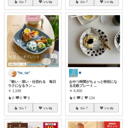
コレ
いいね
コレ
いいね
*ha_na*
🍀
「軽い・深い・仕切れる 毎日
おやつ時間がちょっと特別にな
ラクになるラン
...
る北欧プレート
...
￥
1,188
￥
4,400
0
0
9
0
2
134
コレ
いいね
コレ
いいね