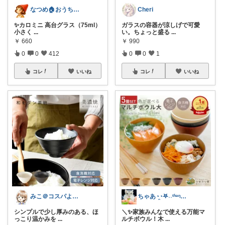
なつめ🏠️おうち時間大好き
Cheri
✨カロミニ 高台グラス（75ml）
ガラスの容器が涼しげで可愛
小さく
...
い。ちょっと盛る
...
￥
660
￥
990
0
0
412
0
0
1
コレ
いいね
コレ
いいね
みこ＠コスパよくラクする家事
ちゃあ◔̯◔‪𖤐˒˒ᵗʱᵃᵑᵏᵧₒᵤ
シンプルで少し厚みのある、ほ
＼✨家族みんなで使える万能マ
っこり温かみを
...
ルチボウル！木
...