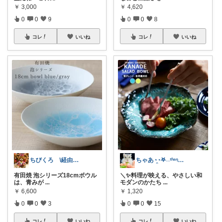
￥
3,000
￥
4,620
0
0
9
0
0
8
コレ
いいね
コレ
いいね
ちびくろ \経由購入ありがとうござます/
ちゃあ◔̯◔‪𖤐˒˒ᵗʱᵃᵑᵏᵧₒᵤ
有田焼 泡シリーズ18cmボウル
＼✨料理が映える、やさしい和
は、青みが
...
モダンのかたち
...
￥
6,600
￥
1,320
0
0
3
0
0
15
コレ
いいね
コレ
いいね