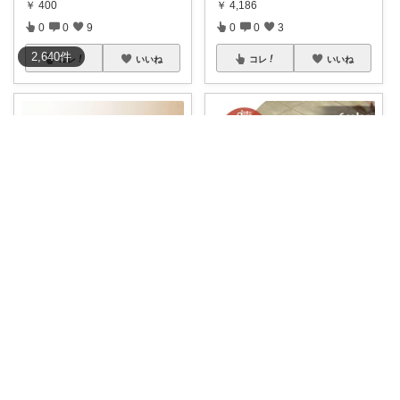
￥
400
￥
4,186
0
0
9
0
0
3
2,640
件
コレ
いいね
コレ
いいね
紅茶ROOM!
Green tea身の丈に合う暮らし
✨🥢これ、本当に上品で美味し
玄関周りやお庭のアプローチの
いお菓子なんで
...
DIYに！
...
￥
1,080
￥
31,500
0
0
1
0
0
20
コレ
いいね
コレ
いいね