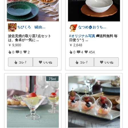
ちびくろ \経由購入ありがとうござます/
なつめ🏠️おうち時間大好き
波佐見焼の取り皿7点セット
#オリジナル写真
🚚送料無料 毎
は、食卓が一気に
...
日使う“う
...
￥
9,900
￥
2,648
0
0
2
0
4
454
コレ
いいね
コレ
いいね