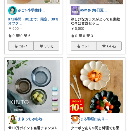
みこ✨小学生姉妹の母ちゃん
aym🥨 (毎日更新してます🙌)
#72時間（8/1まで）限定、30％
涼しげなガラスがとっても素敵
オフク
...
なそば食器セッ
...
￥
600～
￥
5,800
0
0
5
0
0
3
コレ
いいね
コレ
いいね
まきっち🌿心地よい暮らし🌿
まる🥰経由ありがとうございます💕✨
💖10万ポイント当選チャンス7/
クーポンあり✨️同じ料理でも乗