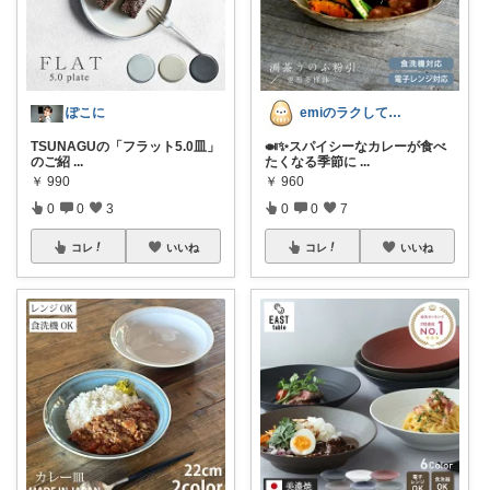
ぽこに
emiのラクしてキレイなアラカン生活
TSUNAGUの「フラット5.0皿」
🍛✨スパイシーなカレーが食べ
のご紹
...
たくなる季節に
...
￥
990
￥
960
0
0
3
0
0
7
コレ
いいね
コレ
いいね