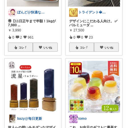
ぼんど@快適な暮らし
トライデント🔱酒と時計と日用品
🉐【11日正午まで半額！1kgが
デザインにこだわる人向け。 ✅
7,980
...
バルミューダ
...
￥
3,990
￥
27,500
0
2
961
0
0
23
コレ
いいね
コレ
いいね
bazy@毎日更新
tomo
故人への想いをモダンなデザイ
これ、お中元のギフトに最高す