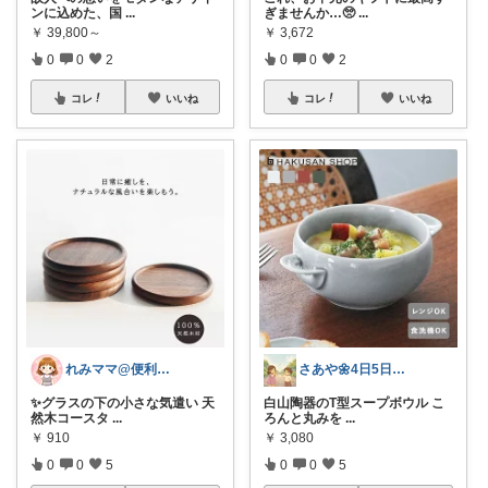
ンに込めた、国
...
ぎませんか…🥺
...
￥
39,800～
￥
3,672
0
0
2
0
0
2
コレ
いいね
コレ
いいね
れみママ@便利雑貨¸¸kids
さあや🌼4日5日有難うございます
✨グラスの下の小さな気遣い 天
白山陶器のT型スープボウル こ
然木コースタ
...
ろんと丸みを
...
￥
910
￥
3,080
0
0
5
0
0
5