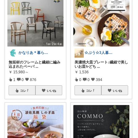
かなりあ＊暮らしのマルシェ
☆ぷう☆3人暮らしの小さな家
無垢材のフレームと繊細に編み
美濃焼大皿プレート♪繊細で美し
込まれたペーパ
...
いお皿✨どち
...
￥
15,980～
￥
1,536
1
0
876
0
0
394
コレ
いいね
コレ
いいね