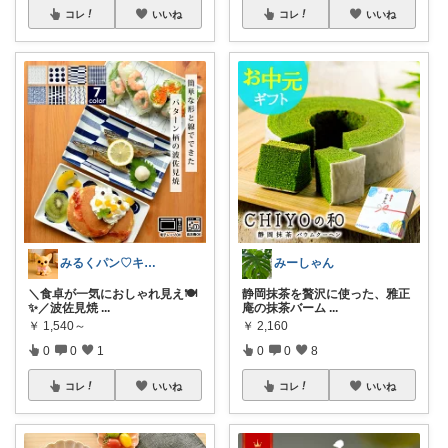
コレ
いいね
コレ
いいね
みるくパン♡キッチンルーム
みーしゃん
＼食卓が一気におしゃれ見え🍽️
静岡抹茶を贅沢に使った、雅正
✨／波佐見焼
...
庵の抹茶バーム
...
￥
1,540～
￥
2,160
0
0
1
0
0
8
コレ
いいね
コレ
いいね