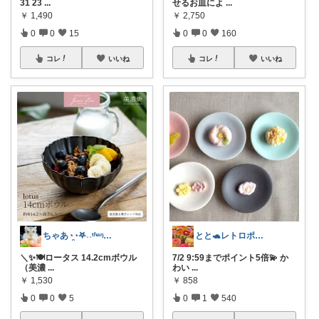
31 23
...
せるお皿によ
...
￥
1,490
￥
2,750
0
0
15
0
0
160
コレ
いいね
コレ
いいね
ちゃあ◔̯◔‪𖤐˒˒ᵗʱᵃᵑᵏᵧₒᵤ
とと🐢レトロポップとキッチン雑貨👒
＼✨🍽️ロータス 14.2cmボウル
7/2 9:59までポイント5倍💫 か
（美濃
...
わい
...
￥
1,530
￥
858
0
0
5
0
1
540