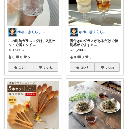
ゆゆこ@くらしを楽に便利に✨
ゆゆこ@くらしを楽に便利に✨
この耐熱ガラスマグは、2点セ
脚付きのグラスがあるだけで特
ットで届くタイ
...
別感がでます✨
...
￥
1,980～
￥
1,280～
0
0
5
0
0
6
コレ
いいね
コレ
いいね