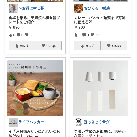
〜お得に幸せ暮らし〜
ちびくろ \経由購入ありがとうござます/
食卓を彩る、美濃焼の和食器プ
カレー・パスタ・麺類まで万能
レートをご紹介
...
に使える21.
...
￥
980
￥
890
0
0
3
0
0
12
コレ
いいね
コレ
いいね
ライフハッカー🍀Beetle
ほっきょく💎ダイヤモンド会員💎
👦「お月様みたいにきれいなお
🎐暑い季節のお部屋に、涼やか
盆だね！これに
...
な音と上品さを
...