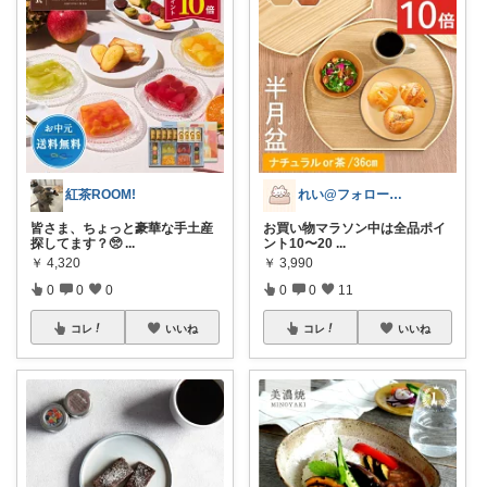
紅茶ROOM!
れい@フォロー＆経由購入感謝です♪
皆さま、ちょっと豪華な手土産
お買い物マラソン中は全品ポイ
探してます？🥺
...
ント10〜20
...
￥
4,320
￥
3,990
0
0
0
0
0
11
コレ
いいね
コレ
いいね