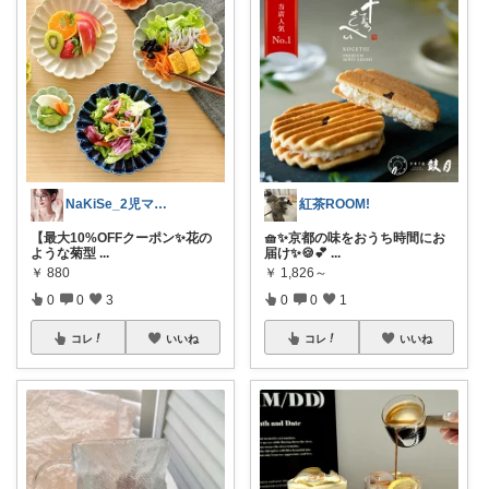
NaKiSe_2児ママ🌸訪問感謝です
紅茶ROOM!
【最大10%OFFクーポン✨花の
🧺✨京都の味をおうち時間にお
ような菊型
...
届け✨🍪💕
...
￥
880
￥
1,826～
0
0
3
0
0
1
コレ
いいね
コレ
いいね