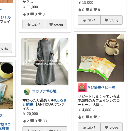
か？
...
￥
15,000
￥
11,000
おはぎ@暮らしと子育て
0
0
8
0
0
8
リジナル
コレ
いいね
フェイ
コレ
いいね
いいね
ちび部屋ベビー母
ユカリナ💜心地よい暮らしナチュラル🌿
リピートしまくっている辻
🩶ゆったり品良く🍀
#ふるさ
本珈琲のカフェインレスコ
と納税
【ANTIQUA/アンテ
ーヒー。 大阪
...
ィカ
...
￥
4,000～
￥
20,000
globe room 🌏️(lvl )
0
0
7
2
0
33
べ物
#コ
コレ
いいね
阪府和