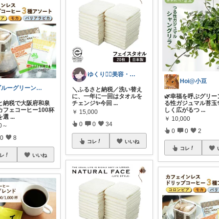
ゆくり🐕‍🦺美容・便利雑貨🤍
Hoi@小豆
ブルーグリーン@厳選アイテム✨
＼ふるさと納税／洗い替え
に、一年に一回はタオルを
🌿幸福を呼ぶグリー
と納税で大阪府和泉
チェンジ✨今回
...
る性ガジュマル苔玉✨
カフェコーヒー100杯
しく広がるつ
...
￥
15,000
を選
...
￥
10,000
0
0
34
00～
0
0
2
0
8
コレ
いいね
コレ
レ
いいね