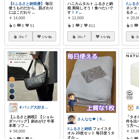
【
#ふるさと納税優】
毎日
ハニカムタルト ふるさと納
#ふる
使うものだから、肌ざわり
税 美味しそう！食べたいで
ネンタ
にはこだわり
...
す！
#
...
るさ
...
￥
14,000
￥
12,000
￥
20,0
0
0
51
3
2
611
0
コレ
いいね
コレ
いいね
コ
＃バッグ大好き＃楽天ルームさぶたん
【ふるさと納税】【ショル
「タオ
さんなな🍁｜8月朝コレチャレンジ🌞
ダーバッグ】斜めがけ 牛革
件を比
本革 ソフ
...
う方へ
#ふるさと納税
フェイスタ
￥
56,000
￥
15,0
オル 20枚セット 毎日使うタ
オル
...
0
0
0
0