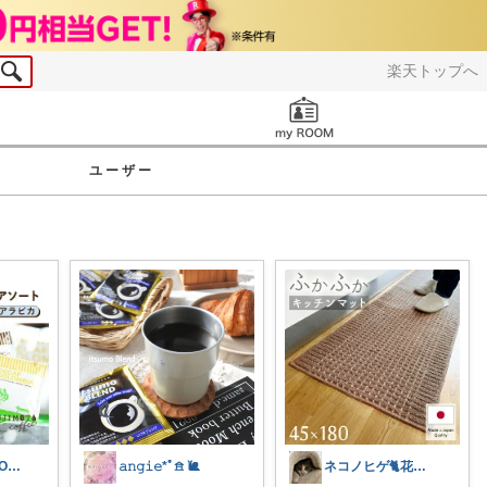
楽天トップへ
お知らせ
ユーザー
ゆとりしかROOM🦌しかちゃんセレクト
𝚊𝚗𝚐𝚒𝚎*ﾟ𖠿 🐌
ネコノヒゲ🐈花好きオタクの庭🪴