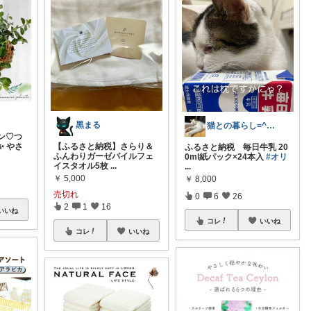
黒まる
猫との暮らし=^x^=
ン♡つ
 やさ
【ふるさと納税】さらり＆
ふるさと納税 毎日牛乳 20
ふんわりガーゼパイルフェ
0ml紙パック×24本入
#オリ
イスタオル5枚
...
...
￥
5,000
￥
8,000
売切れ
0
6
26
2
1
16
いいね
コレ
いいね
コレ
いいね