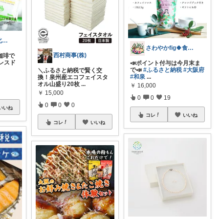
annkumo𓂅 𓈒北欧ゆるミニマル
さわやかfig🍀食と暮らしを楽しむ
西村商事(株)
珈琲で
レスド
📣ポイント付与は今月末ま
で📣
#ふるさと納税
#大阪府
＼ふるさと納税で賢く交
#和泉
...
換！泉州産エコフェイスタ
オル山盛り20枚
...
￥
16,000
￥
15,000
0
0
19
0
0
0
いいね
コレ
いいね
コレ
いいね