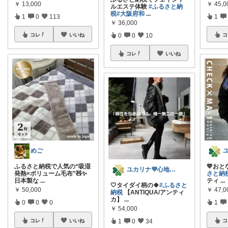
￥
13,000
￥
45,0
ルエステ体験
#ふるさと納
税
#大阪府和
...
1
0
113
1
￥
36,000
0
0
10
コレ
いいね
コ
コレ
いいね
めご
ふるさと納税で人気の“吸湿
💙おと
ユカリナ💜心地よい暮らしナチュラル🌿
発熱×ボリューム毛布”🧸✨
さと納
日本製な
...
ティ
...
🤍タイダイ柄の🍀
#ふるさと
￥
50,000
￥
47,0
納税
【ANTIQUA/アンティ
カ】
...
0
0
0
1
￥
54,000
1
0
34
コレ
いいね
コ