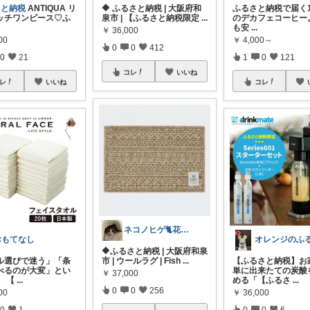
さと納税
ANTIQUA リ
🔶 ふるさと納税 | 大阪府和
ふるさと納税で届く1
ッチワンピース♡ふ
泉市 | 【ふるさと納税限定
...
のデカフェコーヒー
も安
...
￥
36,000
00
￥
4,000～
0
0
412
0
21
1
0
121
コレ
いいね
レ
いいね
コレ
ネコノヒゲ🐈花好きオタクの庭🪴
おもてなし
🔶ふるさと納税 | 大阪府和泉
ル選びで迷う」「条
市 | ウールラグ | Fish
...
【ふるさと納税】お
べるのが大変」とい
単に出来たての炭酸
￥
37,000
。 【
...
める「【ふるさ
...
0
0
256
00
￥
36,000
0
1
0
0
6