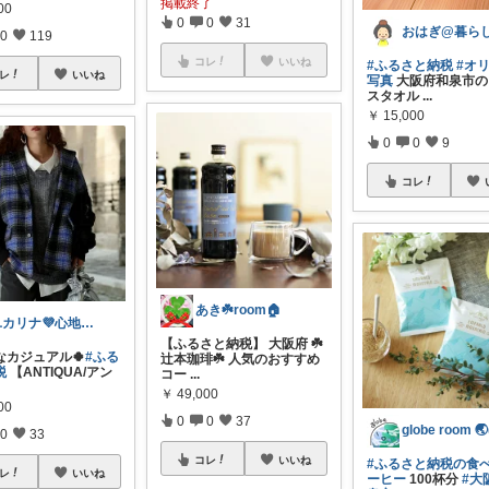
掲載終了
00
0
0
31
0
119
コレ
いいね
#ふるさと納税
#オ
レ
いいね
写真
大阪府和泉市の
スタオル
...
￥
15,000
0
0
9
コレ
あき☘️room🏠
ユカリナ💜心地よい暮らしナチュラル🌿
【ふるさと納税】 大阪府 ☘️
なカジュアル🍀
#ふる
辻本珈琲☘️ 人気のおすすめ
税
【ANTIQUA/アン
コー
...
￥
49,000
00
0
0
37
0
33
コレ
いいね
#ふるさと納税の食
レ
いいね
ーヒー
100杯分
#大