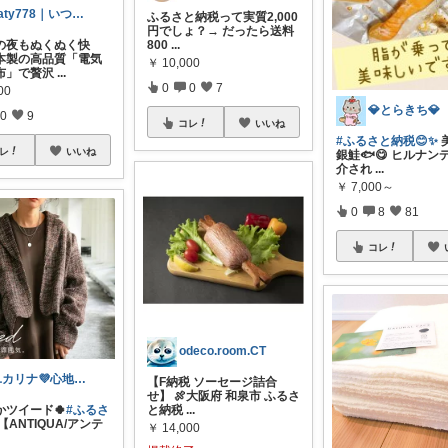
katy778｜いつも有難うございます✨
ふるさと納税って実質2,000
円でしょ？→ だったら送料
の夜もぬくぬく快
800
...
本製の高品質「電気
￥
10,000
布」で贅沢
...
0
0
7
00
💎とらきち💎
0
9
コレ
いいね
#ふるさと納税😊✨
レ
いいね
銀鮭🐟😋 ヒルナン
介され
...
￥
7,000～
0
8
81
コレ
odeco.room.CT
ユカリナ💜心地よい暮らしナチュラル🌿
【F納税 ソーセージ詰合
せ】 🍖大阪府 和泉市 ふるさ
かツイード🍀
#ふるさ
と納税
...
【ANTIQUA/アンテ
￥
14,000