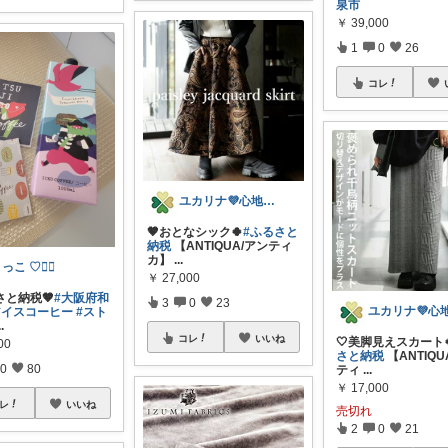
泉市
￥
39,000
1
0
26
コレ
ユカリナ💜心地よい暮らしナチュラル🌿
🤎おとなシック🍀
#ふるさと
納税
【ANTIQUA/アンティ
カ】
...
っこ ♡🕵️‍♀️
￥
27,000
さと納税🤎
#大阪府和
3
0
23
アイスコーヒー
#スト
..
コレ
いいね
🤍美脚見えスカート
00
さと納税
【ANTIQU
0
80
ティ
...
￥
17,000
レ
いいね
売切れ
2
0
21