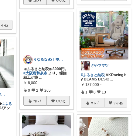
コレ
いいね
いいね
さやママ🤍
りなるな✍️丁寧レビュアー
#ふるさと納税
AKRacing b
🎀ふるさと納税🎀8000円。
y BEAMS DESIG
...
#大阪府和泉市
より。螺鈿
￥
187,000～
細工が施
...
1
0
13
￥
8,000
ユカリナ💜心地よい暮らしナチュラル🌿
0
2
265
コレ
いいね

#ふる
A/アン
コレ
いいね