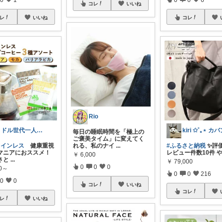
コレ
いいね
レ
いいね
コレ
Rio
ミドル世代一人暮らし応援隊
毎日の睡眠時間を「極上の
ご褒美タイム」に変えてく
ェインレス
健康重視
れる、私のナイ
...
#ふるさと納税
✨評価
マニアにおススメ！
レビュー件数10件 
￥
6,000
さと
...
￥
79,000
0
0
0
00～
0
0
216
0
0
コレ
いいね
コレ
レ
いいね