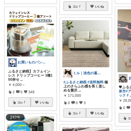
コレ
いいね
お買いものパンダ好き💓
ふるさと納税】カフェイン
ミル｜淡色の暮らし
レス ドリップコーヒー 3種1
ま
00杯セ
...
#ふるさと納税
#送料無料
極
￥
4,000～
上のさらふわ感を長く楽し
🤎ふる
める贅沢
...
泉市
#
2
0
349
ック
#
.
￥
171,000
￥
26,0
0
0
3
コレ
いいね
0
コレ
いいね
242
件
コ