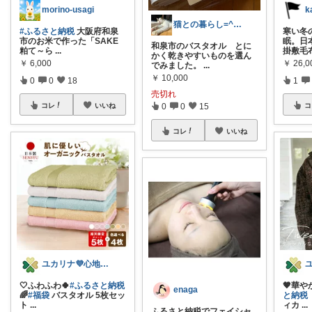
morino-usagi
猫との暮らし=^x^=
#ふるさと納税
大阪府和泉
寒い冬
市のお米で作った「SAKE
眠。日
和泉市のバスタオル とに
粕て～ら
...
掛敷毛
かく乾きやすいものを選ん
￥
6,000
￥
26,0
でみました。
...
￥
10,000
0
0
18
1
売切れ
0
0
15
コレ
いいね
コ
コレ
いいね
ユカリナ💜心地よい暮らしナチュラル🌿
🤍ふわふわ🍀
#ふるさと納税
🤎華や
enaga
🌈
#福袋
バスタオル 5枚セッ
と納税
ト
...
ィカ
...
ふるさと納税でフェイシャ