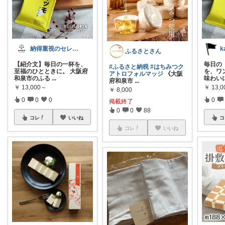
納得重視のセレクトROOM
ふるさとさん
【紹介文】毎日の一杯を、
毎日の
#ふるさと納税
#はちみつク
至福のひとときに。 大阪府
を、ワ
アトロフォルマッジ
《大阪
和泉市のふる
...
味わい
府和泉市
...
￥
13,000～
￥
13,
￥
8,000
0
0
0
0
掲載終了
0
0
88
コレ
いいね
コ
コレ
いいね