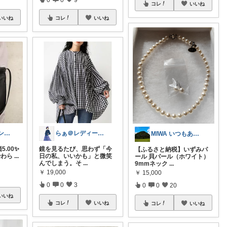
コレ
いいね
いいね
コレ
いいね
kiri ✩˚｡⋆ カバン屋さん✩˚｡⋆
らぁ＠レディースファッション
MIWA いつもありがとうございます❤
5.00✨
鏡を見るたび、思わず「今
【ふるさと納税】いずみパ
やわら
...
日の私、いいかも」と微笑
ール 貝パール（ホワイト）
んでしまう。そ
...
9mmネック
...
￥
19,000
￥
15,000
0
0
3
0
0
20
いいね
コレ
いいね
コレ
いいね