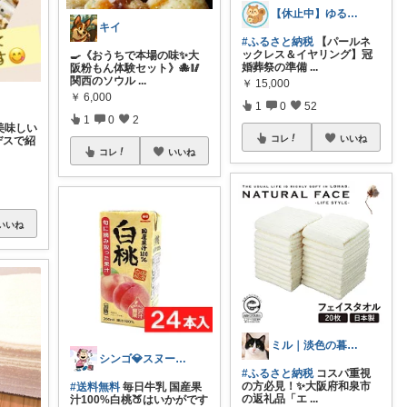
【休止中】ゆる得セレクト（@ゆるりす）
キイ
#ふるさと納税
【パールネ
ックレス＆イヤリング】冠
🍳《おうちで本場の味✨大
婚葬祭の準備
...
阪粉もん体験セット》🐙🥢
関西のソウル
...
￥
15,000
￥
6,000
1
0
52
1
0
2
美味しい
コレ
いいね
デスで紹
コレ
いいね
いいね
ミル｜淡色の暮らし
シンゴ💎スヌーピーで埋め尽くすワン🐶
#ふるさと納税
コスパ重視
の方必見！✨大阪府和泉市
#送料無料
毎日牛乳 国産果
の返礼品「エ
...
汁100%白桃🍑はいかがです