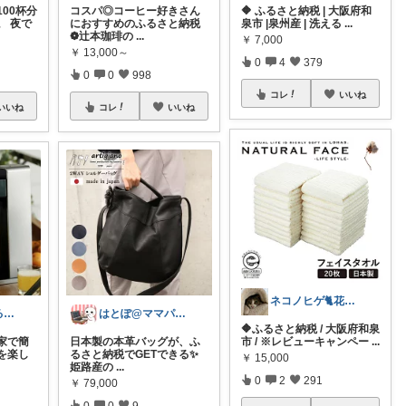
00杯分
コスパ◎コーヒー好きさん
🔶 ふるさと納税 | 大阪府和
。 夜で
におすすめのふるさと納税
泉市 |泉州産 | 洗える
...
❁︎辻本珈琲の
...
￥
7,000
￥
13,000～
0
4
379
0
0
998
コレ
いいね
いいね
コレ
いいね
ネコノヒゲ🐈花好きオタクの庭🪴
オレンジのふるさと納税でもらっちゃおう！
はとぽ@ママパパの神育児グッズ✨
🔶ふるさと納税 / 大阪府和泉
家で簡
日本製の本革バッグが、ふ
市 / ※レビューキャンペー
...
を楽し
るさと納税でGETできる✨
￥
15,000
姫路産の
...
0
2
291
￥
79,000
0
0
9