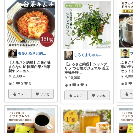
杏＠ふるさと納税で迷ったらコレ！👇
しろくまちゃん🐈癒しの空間作り
【ふるさと納税】ご飯が止
ふるさ
【ふるさと納税】シャング
まらない🥢 国産白菜×自家
市のデ
リラ つる性ガジュマル 苔玉
製ヤンニョム
...
セット
幸福を呼
...
￥
2,000～
￥
4,0
￥
10,000
1
0
3
0
0
0
3
コレ
いいね
コ
コレ
いいね