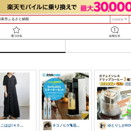
詳細検索
見つける
にこはは⌇４０代心地いい暮らし
ネコノヒゲ🐈花好きオタクの庭🪴