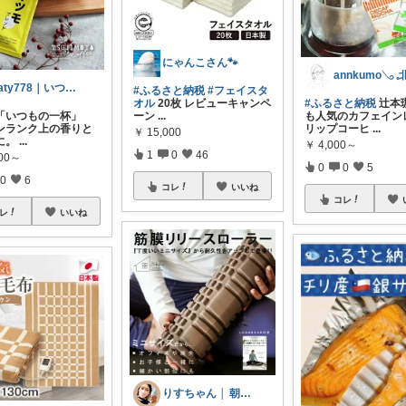
にゃんこさん🐾
katy778｜いつも有難うございます✨
#ふるさと納税
#フェイスタ
オル
20枚 レビューキャンペ
#ふるさと納税
辻本
「いつもの一杯」
ーン
...
も人気のカフェイン
ンランク上の香りと
リップコーヒ
...
￥
15,000
に。
...
￥
4,000～
1
0
46
000～
0
0
5
0
6
コレ
いいね
コレ
レ
いいね
りすちゃん │ 朝コレ