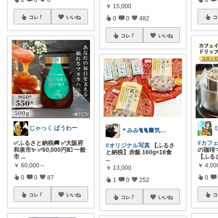
￥
15,000
コレ
いいね
コ
0
0
482
コレ
いいね
じゃっく ばうわー
＊みみ🐈🐈‍⬛気付いてません😂＊
✅ふるさと納税🚚 ✅大阪府
#カフ
#オリジナル写真
【ふるさ
和泉市✨ ✅60,000円💴 一般
の珈琲
と納税】赤飯 160g×18食
市
...
【ふる
...
￥
60,000～
￥
4,0
￥
13,000
0
0
87
0
1
0
252
コレ
いいね
コ
コレ
いいね