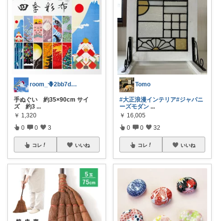
room_🪻2bb7d8bc05
Tomo
手ぬぐい 約35×90cm サイ
#大正浪漫インテリア
#ジャパニ
ズ 約3
...
ーズモダン
...
￥
1,320
￥
16,005
0
0
3
0
0
32
コレ
いいね
コレ
いいね