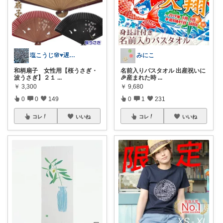
塩こうじ🌸♥️遅れてます🙏💦
みにこ
和柄扇子 女性用【桜うさぎ・
名前入りバスタオル 出産祝いに
波うさぎ】２１
...
🎉産まれた時
...
￥
3,300
￥
9,680
0
0
149
0
1
231
コレ
いいね
コレ
いいね