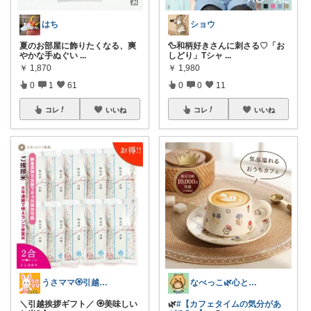
はち
ショウ
夏のお部屋に飾りたくなる、爽
🦆和柄好きさんに刺さる♡「お
やかな手ぬぐい
...
しどり」Tシャ
...
￥
1,870
￥
1,980
0
1
61
0
0
11
コレ
いいね
コレ
いいね
うさママ🏵️引越ギフト&ごみ箱＆収納
なべっこ🌿心と体を整える暮らし
＼引越挨拶ギフト／ 🏵️美味しい
🌿
#【カフェタイムの気分があ