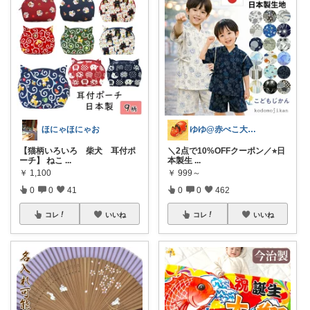
ほにゃほにゃお
ゆゆ@赤べこ大好き
【猫柄いろいろ 柴犬 耳付ポ
＼2点で10%OFFクーポン／⭐︎日
ーチ】 ねこ
...
本製生
...
￥
1,100
￥
999～
0
0
41
0
0
462
コレ
いいね
コレ
いいね