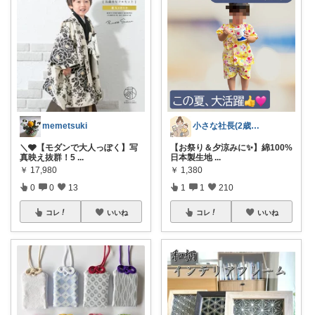
memetsuki
小さな社長(2歳娘)の秘書ROOM👑
＼🩶【モダンで大人っぽく】写
【お祭り＆夕涼みに✨】綿100%
真映え抜群！5
...
日本製生地
...
￥
17,980
￥
1,380
0
0
13
1
1
210
コレ
いいね
コレ
いいね