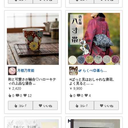
月都乃常姫
🌿 らくべ😊暮らしの知恵といいもの
和と可愛さが融合♡ハローキテ
⭐️ぱっと見はおしゃれな唐花、
ィの上品な湯呑
...
よく見ると…
...
￥
2,420
￥
9,900
0
0
12
0
0
4
コレ
いいね
コレ
いいね