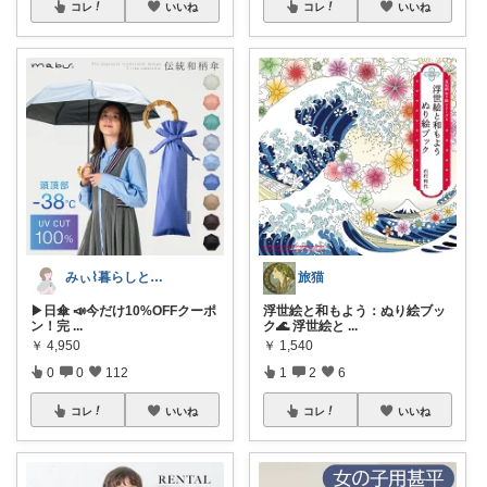
コレ
いいね
コレ
いいね
みぃ⌇暮らしと育児のおすすめアイテム💐
旅猫
▶︎日傘 📣今だけ10%OFFクーポ
浮世絵と和もよう：ぬり絵ブッ
ン！完
...
ク🌊 浮世絵と
...
￥
4,950
￥
1,540
0
0
112
1
2
6
コレ
いいね
コレ
いいね