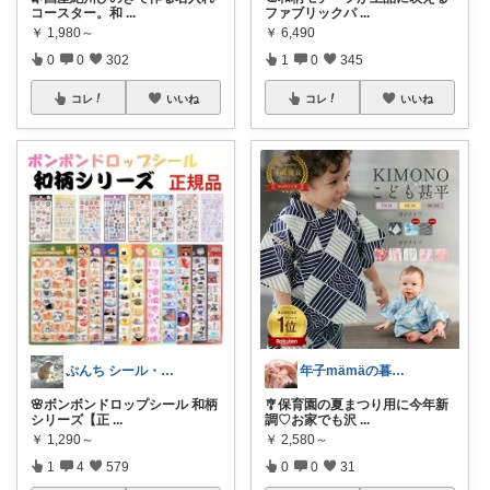
コースター。和
...
ファブリックパ
...
￥
1,980～
￥
6,490
0
0
302
1
0
345
コレ
いいね
コレ
いいね
ぷんち シール・ファンシー雑貨多め
年子mämäの暮らしROOM👩🏼🩶
🌸ボンボンドロップシール 和柄
🎐保育園の夏まつり用に今年新
シリーズ【正
...
調♡お家でも沢
...
￥
1,290～
￥
2,580～
1
4
579
0
0
31