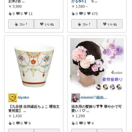
お米2合
...
がる☕✨】
S
...
￥
5,980
￥
1,580～
0
0
11
0
0
475
コレ
いいね
コレ
いいね
hiyoko
miomio♡経由購入感謝♡
【九谷焼 吉祥縁起ちょこ 瓔珞文
浴衣用の髪飾り👘💐 華やかで可
青郊窯】
...
愛い！🤍
...
￥
1,430
￥
1,299
0
0
9
0
0
4