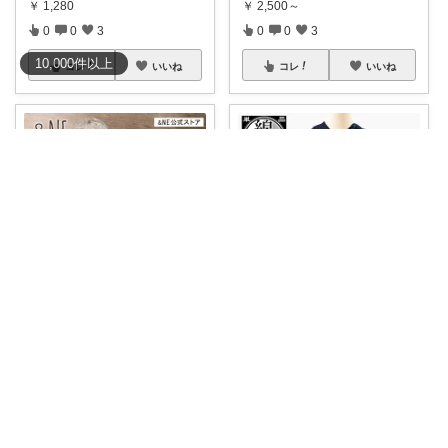
￥
1,280
￥
2,500～
0
0
3
0
0
3
10,000
件
以上
コレ
いいね
コレ
いいね
ナチュラル雑貨とカフェ空間 ☕️
🌿 らくべ😊暮らしの知恵といいもの
「コップの水滴、“テーブルに輪
👘「浴衣、安っぽく見えないも
ジミができる
...
のがいい」方に
...
￥
1,100～
￥
7,850
0
0
4
0
0
3
コレ
いいね
コレ
いいね