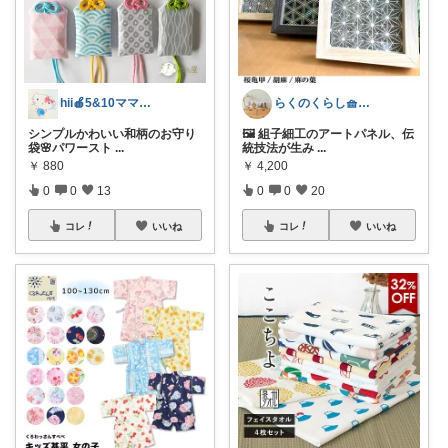
hii🍎5&10ママ♡感謝です♡
らくのくらし🧺手しごとで暮らしを整える
シンプルかわいい和柄のお守り
🖼 組子細工のアートパネル、伝
袋🌸パワースト
...
統技法が生み
...
￥
880
￥
4,200
0
0
13
0
0
20
コレ
いいね
コレ
いいね