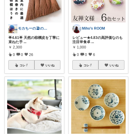
モカちーの🏖️のんびりライフ🐈✨
Miho’s ROOM
🌟4.61🌟 天然の棕櫚皮を丁寧に
レビュー★4.83の高評価なのも
束ねた手
...
注目🌸食卓
...
￥
2,300
￥
1,000
0
0
26
0
0
6
コレ
いいね
コレ
いいね