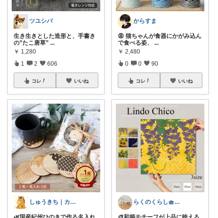
ツユシバ
からすま
生き生きとした造形と、手書き
😩 猫ちゃんが食器にかがみ込ん
の”たこ唐草”
...
で食べる姿、
...
￥
1,280
￥
2,480
1
2
606
0
0
90
コレ
いいね
コレ
いいね
しゅうきち｜カフェ☕と暮らし🍀
らくのくらし🧺手しごとで暮らしを整える
🌿国産紀州ひのきで作る名入れ
🎨和柄モチーフが上品に映える