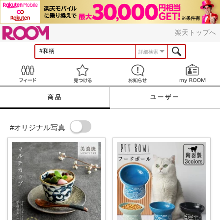
ROOM
楽天トップへ
詳細検索
Feed
見つける
お知らせ
商品
ユーザー
#オリジナル写真