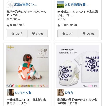
広葉🌿白柴ゲンちゃんと2人暮らし
おじぎ/快適な暮らし
梅柄が和犬にぴったりなクール
🍽️ 食卓に、ちょっとした和の彩
ネック❄️
...
りを。 毎
...
￥
2,580～
￥
374
0
0
5
0
1
28
コレ
いいね
コレ
いいね
とりちゃん🐤
ひなち
一升餅用ふろしき。日本製の和
商店風の雰囲気がたまらない😍
柄でリュックの
...
👶和柄っぽいお
...