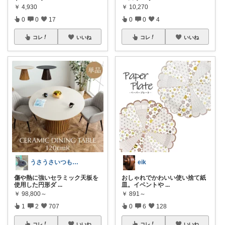
￥
4,930
￥
10,270
0
0
17
0
0
4
コレ
いいね
コレ
いいね
うさうさいつもご訪問ありがとうです🐰✨
eik
傷や熱に強いセラミック天板を
おしゃれでかわいい使い捨て紙
使用した円形ダ
...
皿。イベントや
...
￥
98,800～
￥
891～
1
2
707
0
6
128
コレ
いいね
コレ
いいね