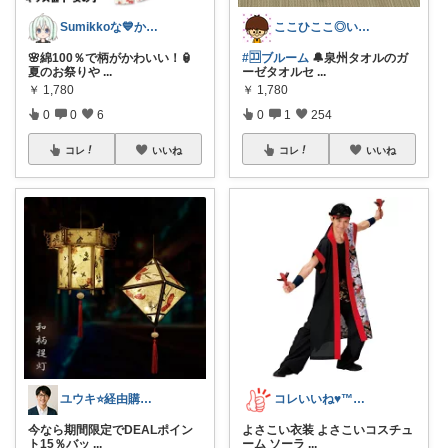
Sumikkoな💙かわいい推し活グッズ
ここひここ◎いつも有難うございます。
🌸綿100％で柄がかわいい！🏮
#🈁ブルーム
🔔泉州タオルのガ
夏のお祭りや
...
ーゼタオルセ
...
￥
1,780
￥
1,780
0
0
6
0
1
254
コレ
いいね
コレ
いいね
ユウキ⭐️経由購入感謝です！
コレいいね♥️™▶コレクションも見てね！
今なら期間限定でDEALポイン
よさこい衣装 よさこいコスチュ
ト15％バッ
...
ーム ソーラ
...