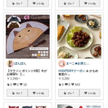
コレ
いいね
コレ
いいね
ぽんぽん
まーこ🫖お茶とお菓子と日々の暮らし
【マラソン ポイント5倍】今が
#500円OFFクーポン
🍙 かもめ
お得🐱✨ 【
...
食堂の
...
￥
1,348～
￥
3,300
0
0
18
0
0
843
コレ
いいね
コレ
いいね