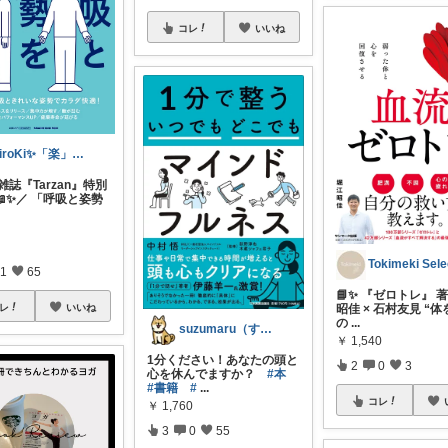
コレ
いいね
HiroKi✨「楽」をいつもココから🎯
雑誌『Tarzan』特別
✨／ 「呼吸と姿勢
Tokimeki Sele
1
65
📘✨ 『ゼロトレ』 
昭佳 × 石村友見 “
レ
いいね
の
...
suzumaru（すずまる）
￥
1,540
1分ください！あなたの頭と
2
0
3
心を休んでますか？
#本
#書籍
#
...
コレ
￥
1,760
3
0
55