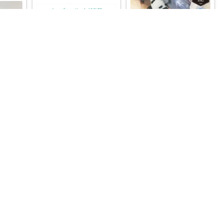
mirai💛年長わんぱく息子の母
看護師ママふくまる🌿
#よく眠れる
快適な睡眠に
❤️子
導いてくれるぬいぐるみ。
てこう
子どもにも良
...
￥
11,000
0
0
88
min💎
コレ
いいね
いいね
【鼻呼吸で劇的に変わる健
康法】 「鼻呼吸」に切り替
えるだけ
...
￥
1,870
0
0
11
コレ
いいね