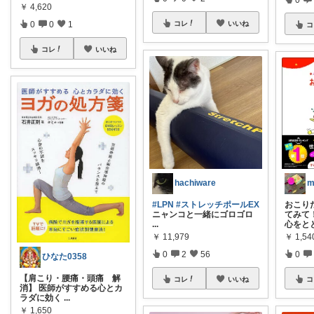
￥
4,620
0
0
1
コレ
いいね
コ
コレ
いいね
hachiware
m
#LPN
#ストレッチポールEX
おこり
ニャンコと一緒にゴロゴロ
てみて
...
心をと
￥
11,979
￥
1,54
0
2
56
0
ひなた0358
【肩こり・腰痛・頭痛 解
コレ
いいね
コ
消】 医師がすすめる心とカ
ラダに効く
...
￥
1,650