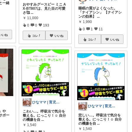
と一緒
おやすみグースピー ミニ A
睡眠の質がよくなった。
X-BT807は、見た目の可愛
「ナイアシン」 【ナイアシ
さ🥰
...
ンの効果】
...
￥
11,000
￥
1,990
0
0
193
0
1
11
いいね
コレ
いいね
コレ
いいね
ひなママ | 育児‪ꕤ絵本ꕤ知育など
ひなママ | 育児‪ꕤ絵本ꕤ知育など
」や
こわい…。呼吸法で気分を
サポー
悲しい…。呼吸法で気分を
整える。にっこり！☺️ 自分
整える。にっこり！☺️ 自分
の機嫌を自
...
の機嫌を自
...
￥
1,540
￥
1,540