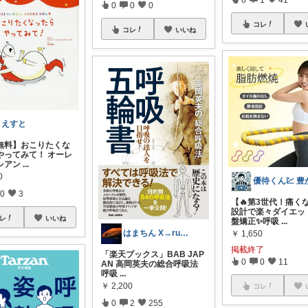
0
0
0
コレ
コレ
いいね
うえすと
無料】おこりたくな
やってみて！ オーレ
シアン
...
0
0
3
【🔥第3世代！痛く
設計で楽々ダイエッ
レ
いいね
盤矯正✨呼吸
...
はまちん X→rubysnapper75
￥
1,650
掲載終了
「楽天ブックス」BAB JAP
0
0
11
AN 高岡英夫の総合呼吸法
呼吸
...
￥
2,200
コレ
0
2
255