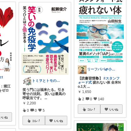
リーフパパ🌿小学2年生女の子のパパ
ct
【読書習慣📚】
#スタンフ
トミヲとトモの部屋☆(≧▽≦)／
ォード式
疲れない体 全米N
著：堀江
o.1大
...
笑う門には福来たる。引き
体をゼロ
￥
1,650
寄せの法則。 笑いは最高の
呼吸法です。
...
2
0
140
￥
2,200
コレ
いいね
0
0
5
いいね
コレ
いいね