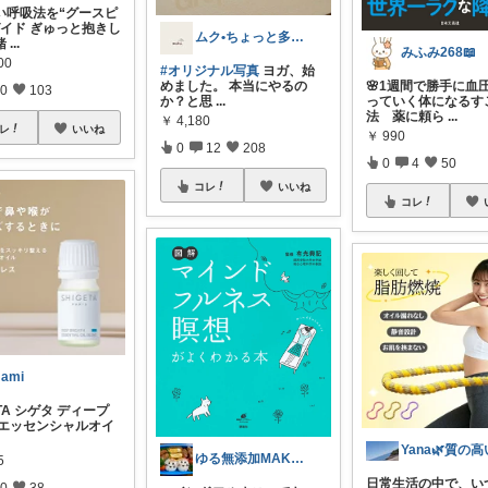
い呼吸法を“グースピ
ガイド ぎゅっと抱きし
ムク•ちょっと多忙遅れます
緒
...
みふみ268📖
00
#オリジナル写真
ヨガ、始
🌸1週間で勝手に血
めました。 本当にやるの
0
103
っていく体になるす
か？と思
...
法 薬に頼ら
...
￥
4,180
レ
いいね
￥
990
0
12
208
0
4
50
コレ
いいね
コレ
ami
ETA シゲタ ディープ
 エッセンシャルオイ
ゆる無添加MAKO🍚療養中🍅
5
日常生活の中で、い
0
38