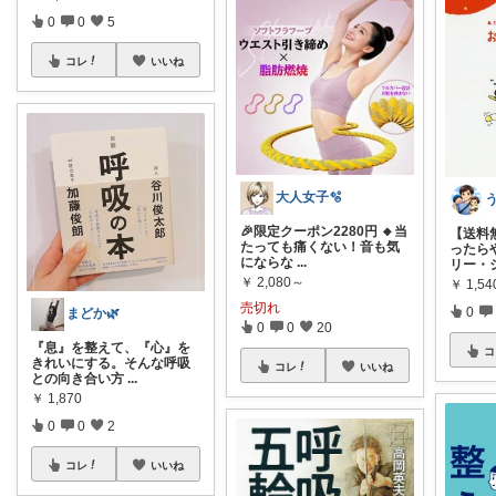
0
0
5
コレ
いいね
大人女子🫧
🎉限定クーポン2280円 🔸当
【送料
たっても痛くない！音も気
ったら
にならな
...
リー・
￥
2,080～
￥
1,54
売切れ
0
まどか🌿
0
0
20
『息』を整えて、『心』を
コ
きれいにする。そんな呼吸
コレ
いいね
との向き合い方
...
￥
1,870
0
0
2
コレ
いいね