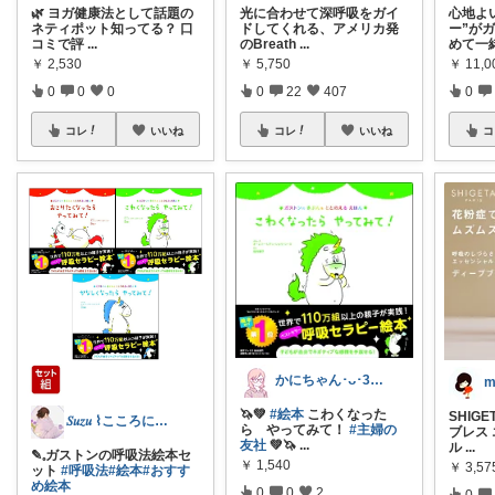
🌿 ヨガ健康法として話題の
光に合わせて深呼吸をガイ
心地よ
ネティポット知ってる？ 口
ドしてくれる、アメリカ発
ー”が
コミで評
...
のBreath
...
めて一
￥
2,530
￥
5,750
￥
11,0
0
0
0
0
22
407
0
コレ
いいね
コレ
いいね
コ
かにちゃん･ᴗ･30代ブロガー💎
m
🦄💚
#絵本
こわくなった
SHIG
𝑆𝑢𝑧𝑢 ⌇こころに余白をつくる
ら やってみて！
#主婦の
ブレス
友社
💚🦄
...
ル
...
✎𓈒ガストンの呼吸法絵本セ
￥
1,540
￥
3,57
ット
#呼吸法
#絵本
#おすす
め絵本
0
0
2
0