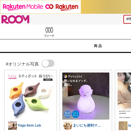
ROOM
Feed
商品
#オリジナル写真
Yoga Item Lab
まいにち便利マーケット
n