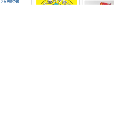
ヒラ@納得の健康グッズ
未来のために、今日
める喉トレ習慣習慣
長息ボール
...
0
0
53
レ
いいね
子どもの心を育む絵本
どもの感情にあわせ
いう時はどう
...
￥
7,700
min💎
1
0
6
【呼吸筋トレで心も体も健
康に！】 呼吸筋トレは、道
コレ
具も場所
...
￥
1,430
0
0
15
コレ
いいね
sola𓂃やさしい暮らしROOM
子で楽しく実践！心が
くマインドフルネス