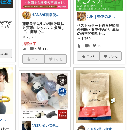
HANA🕊️日常使いも出来る防災グッズ
JUN｜📚本のある暮らし
圧が下が
藤麻美子先生の丹田呼吸法
ベストセラーを誇る呼吸器
ごい方
✨ 実際にレッスンに参加し
外科医・奥中伸氏が、最新
て、 簡単で
...
の医学的知見を
...
￥
2,970
￥
1,760
掲載終了
0
0
15
1
6
112
いいね
コレ
いいね
コレ
いいね
Yana🌿質の高い暮らしのROOM
ひばり＠いつもありがとうございます✨
つも一
ミドリ▪︎使いやすくてカワイイをご紹介!