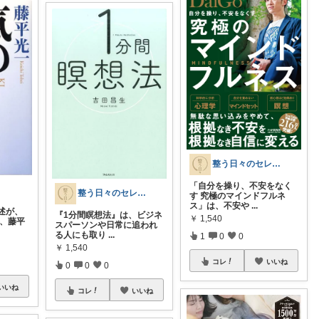
整う日々のセレクト
「自分を操り、不安をなく
整う日々のセレクト
す 究極のマインドフルネ
ス」は、不安や
...
述が、
『1分間瞑想法』は、ビジネ
￥
1,540
も、藤平
スパーソンや日常に追われ
る人にも取り
...
1
0
0
￥
1,540
コレ
いいね
0
0
0
いいね
コレ
いいね