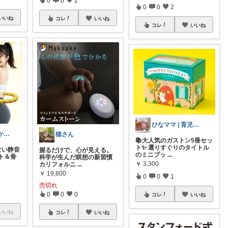
0
0
2
0
0
2
いいね
コレ
いいね
コレ
いいね
ひなママ | 育児‪ꕤ絵本ꕤ知育など
優待くん💹 豊かな暮らし☘️
猫さん
📚大人気のガストン5冊セッ
ト✨ 選りすぐりのタイトル
ない静音
握るだけで、心が見える。
のミニブッ
...
ト＆骨
科学が生んだ瞑想の新習慣
￥
3,300
カリフォルニ
...
￥
19,800
0
0
1
売切れ
0
0
0
コレ
いいね
いいね
コレ
いいね