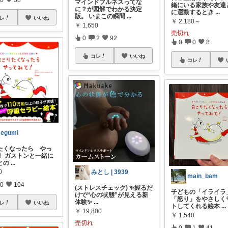
マインドフルネスってな
緒にいる家族や友達
に？が図解でわかる決定
に運動するとき
...
版。 いまこの瞬間
...
レ
いいね
￥
2,180～
￥
1,650
売切れ
0
2
92
0
0
8
コレ
いいね
コレ
egumi
たくなったら やっ
！ ガストンと一緒に
との
...
みとし | 3939
0
main_bam
0
104
(ストレスチェック) ✨握るだ
子どもの「イライラ
けで“心の状態”が見える新
「怒り」をやさしく
体験✨
...
レ
いいね
トしてくれる絵本
...
￥
19,800
￥
1,540
売切れ
0
1
41