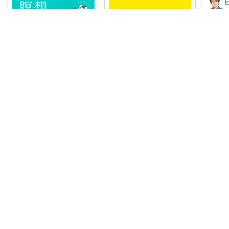
明るい
から始
🌟「
￥
1,65
あーノン🐼いつもありがとうございます
0
呼吸の重要性に焦点を当
て、現代病に対する革新的
整う日々のセレクト
コ
なアプローチを紹
...
￥
2,530
『図解 マインドフルネス瞑
想がよくわかる本』は、有
売切れ
光興記さんに
...
0
0
54
￥
1,650
0
0
1
コレ
いいね
コレ
いいね
🐼親
落ち着