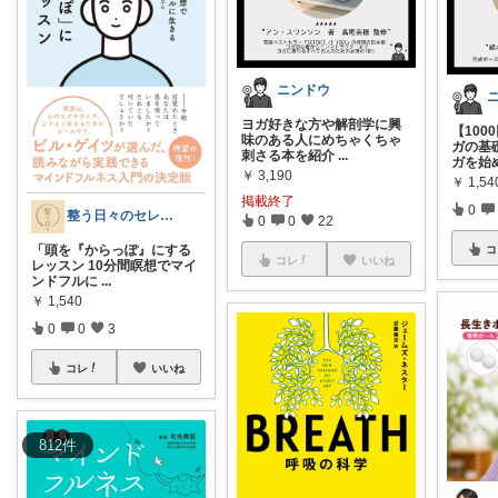
ニンドウ
ヨガ好きな方や解剖学に興
【10
味のある人にめちゃくちゃ
ガの基
刺さる本を紹介
...
ガを始
￥
3,190
￥
1,54
掲載終了
0
整う日々のセレクト
0
0
22
「頭を『からっぽ』にする
コ
コレ
いいね
レッスン 10分間瞑想でマイ
ンドフルに
...
￥
1,540
0
0
3
コレ
いいね
812
件