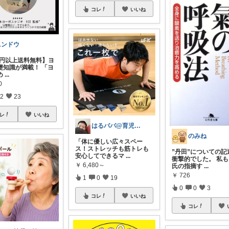
コレ
いいね
ニンドウ
00円以上送料無料】ヨ
礎知識が満載！ 「ヨ
め
...
0
2
23
レ
いいね
はるパパ@育児奮闘中の理学療法士！
のみね
「体に優しい広々スペー
ス！ストレッチも筋トレも
”丹田”についての記
安心してできるマ
...
衝撃的でした。 私
￥
6,480～
氏の指摘す
...
￥
726
1
0
19
0
0
3
コレ
いいね
コレ