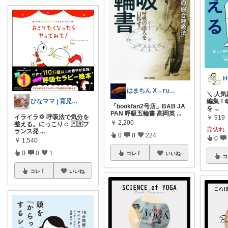
はまちん X→rubysnapper75
＼ 人気
ひなママ | 育児‪ꕤ絵本ꕤ知育など
編集！
「bookfan2号店」BAB JA
を
...
PAN 呼吸五輪書 高岡英
...
イライラ💢 呼吸法で気分を
￥
919
￥
2,200
整える。にっこり☺️ 🇫🇷フ
売切れ
ランス発
...
0
0
224
0
￥
1,540
0
0
1
コレ
いいね
コ
コレ
いいね