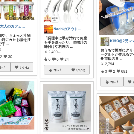
☕大人のカフェ＆おつまみROOM
Nachiのアウトドアライフ⛺️🎣
朝や、ちょっと汁物
「調理中に手が汚れて何度
時に🍚✨ お湯を注
も手を洗ったり、味噌汁の
で手
...
味付けや料理の
...
0
おうちで簡単にグリ
￥
2,400～
ーグルトが作れるア
2
30
❁ 市販のヨ
...
0
0
24
￥
2,794
レ
いいね
コレ
いいね
3
2
681
コレ