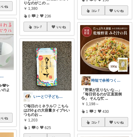
りなのがこの
...
いいね
￥
1,380
コレ
いいね
0
2
236
コレ
いいね
🍀SATO🍀寄って、見てらっしゃい！
時短で余裕つくる主婦🍀キッチン
✨🐼✨
いのよ
「野菜が足りないな…」
「毎日切るのが正直面倒
いーと♡子ども日用品/スイーツギフト/猫
💦」 そんな忙
...
￥
1,198～
♡毎日のミネラル♡ こちら
は250ｇの大容量タイプ✨い
1
2
430
つものお
...
いいね
￥
1,203
コレ
いいね
1
0
625