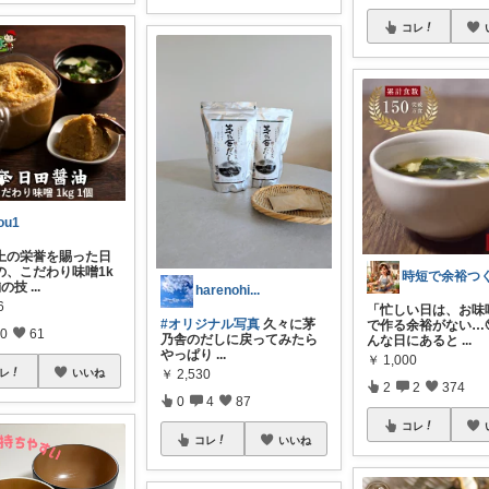
コレ
ou1
上の栄誉を賜った日
の、こだわり味噌1k
舗の技
...
harenohi...
6
「忙しい日は、お味
#オリジナル写真
久々に茅
で作る余裕がない…
0
61
乃舎のだしに戻ってみたら
んな日にあると
...
やっぱり
...
￥
1,000
￥
2,530
レ
いいね
2
2
374
0
4
87
コレ
コレ
いいね