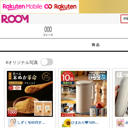
ROOM
Feed
商品
#オリジナル写真
しずく🫧40代すっぴん美肌＆ダイエット
ひまわり🐼ﾌｫﾛﾊﾞ100❤️感謝