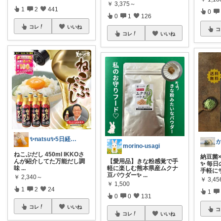
￥
3,375～
1
2
441
0
0
1
126
コレ
いいね
コ
コレ
いいね
✨natsu✨5日経由購入感謝です🙏✨
morino-usagi
ねこぶだし 450ml IKKOさ
納豆菌
んが紹介してた万能だし調
【愛用品】きな粉感覚で手
✨ 毎
味
...
軽に楽しむ熊本県産ムクナ
手軽に
豆パウダー✨
...
￥
2,340～
￥
3,45
￥
1,500
1
2
24
1
0
0
131
コレ
いいね
コ
コレ
いいね