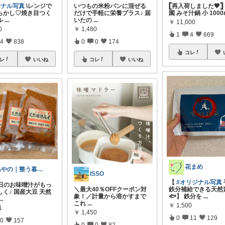
ジナル写真
\レンジで
いつもの米粉パンに混ぜる
𓊈再入荷しました🤎𓊉 
らかし♡焼き目つく
だけで手軽に栄養プラス♪ 届
園 みそ汁鍋 小 1000m
ル
...
いたの
...
￥
11,000
0
￥
1,480
1
4
669
4
838
0
0
174
コレ
レ
いいね
コレ
いいね
花まめ
あやの｜整う暮らしROOM
ISSO
【
#オリジナル写真
毎日のお味噌汁がもっ
＼最大40％OFFクーポン対
鉄分補給できる天然
く♪ 国産大豆 天然
象！／ ​計量から溶かすまで
🐟】 鉄分を
...
...
これ
...
￥
1,500
1
￥
1,450
0
11
129
0
157
0
0
82