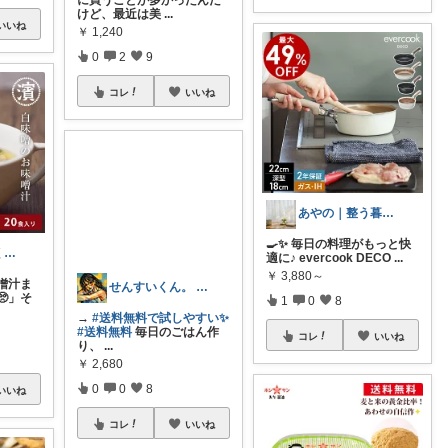
けど、最近は美
...
いいね
￥
1,240
0
2
9
コレ
いいね
あやの｜整う暮らしROOM
🍳✨ 毎日の料理がもっと快
時短で余裕つくる主婦🍀キッチン
適に♪ evercook DECO
...
￥
3,880～
噌汁ま
」そ
1
0
8
せんすいくん。 ＼情報の海へダイブ／
コレ
いいね
→
#送料無料で試しやすい✨
#送料無料
毎日のごはん作
り、
...
いいね
￥
2,680
0
0
8