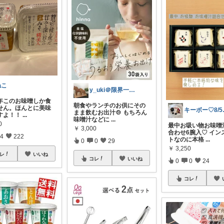
ねこ
y_uki＠限界一人暮らしの時短ごはん
年このお味噌しか食
朝食やランチのお供にその
せん。ほんとに美味
キーボー
まま飲むお出汁🍲 もちろん
すよ！！
...
味噌汁などに
...
0
最中お吸い物お味噌
￥
3,000
合わせ6腕入♡ イン
4
222
トなのに本格
...
0
0
29
￥
3,250
レ
いいね
コレ
いいね
0
0
24
コレ