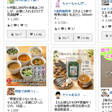
nico@楽して整う暮らし
ちゃーちゃん‪ꯁꯧありがとう🫶🏻💕
✨半額1,380円✨本格あごだ
#オリ
しが、お湯に入れるだけで
#送料無料🌟
【大さじ1杯で
まとめ
完成🙌🤎
...
料亭の味】礼文だし 500ml×
＼送
...
3
...
￥
1,380
￥
2,48
￥
3,726～
0
0
71
2
0
0
47
コレ
いいね
コ
コレ
いいね
時短で余裕つくる主婦🍀キッチン
そりゃあるさ X@soryaarusa
「野菜が足りないかも…」
【毎日
そんな忙しい主婦にぴった
【☆お得な5％OFF実施中！
る✨オ
りの、18品
...
☆送料無料☆即日出荷☆正
そマド
規品取扱店
...
￥
1,000
￥
1,18