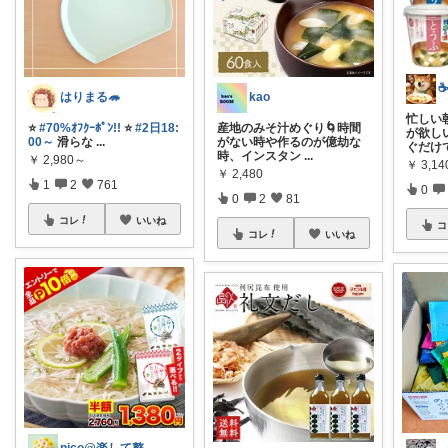
はりまる🦔
kao
忙しい
⭐
#70%ｵﾌｸｰﾎﾟﾝ!!
⭐
#2日18:
産地のみそ汁めぐり🌀時間
が欲しい
00～
滑らな
...
がない時や作るのが億劫な
ぐだけ
時、インスタン
...
￥
2,980～
￥
3,14
￥
2,480
1
2
761
0
0
2
81
コレ
いいね
コ
コレ
いいね