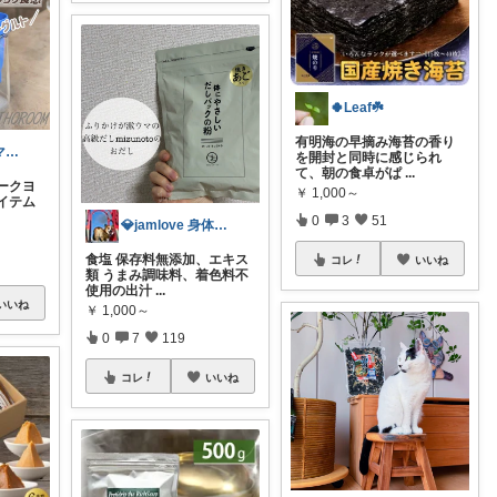
🍀Leaf☘️
有明海の早摘み海苔の香り
KIHO@2児ママ（👧小5👦小3）
を開封と同時に感じられ
て、朝の食卓がぱ
...
ークヨ
￥
1,000～
イテム
0
3
51
💎jamlove 身体に優しく
食塩 保存料無添加、エキス
コレ
いいね
類 うまみ調味料、着色料不
使用の出汁
...
いいね
￥
1,000～
0
7
119
コレ
いいね