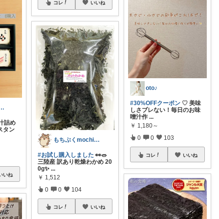
コレ
いいね
oto♪
#30%OFFクーポン
♡ 美味
♡8/5経由購入感謝です💐
しさブレない！毎日のお味
噌汁作
...
汁詰め
￥
1,180～
スタン
0
0
103
もちぷくmochipuku☘️5日感謝
#お試し購入しました
👀🥗
コレ
いいね
三陸産 訳あり乾燥わかめ 20
0g✨
...
いいね
￥
1,512
0
0
104
コレ
いいね