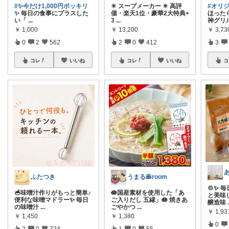
#✨️今だけ1,000円ポッキリ
✴️ スープメーカー ✴️ 高評
#オリ
✨
毎日の食事にプラスした
価・楽天1位・豪華2大特典+
ほった
い「
...
3
...
神グリ
￥
1,000
￥
13,200
￥
3,73
0
2
562
2
0
412
3
コレ
いいね
コレ
いいね
コ
ふたつき
うまる🥞room
🍲✨ 
🥣味噌汁作りがもっと簡単♪
🪷国産素材を使用した「あ
と美味し
便利な味噌マドラー✨ 毎日
ご入りだし 五縁」🪷 焼きあ
醸造味
の味噌汁
...
ごやかつ
...
￥
1,93
￥
1,450
￥
1,380
0
2
0
724
1
0
55