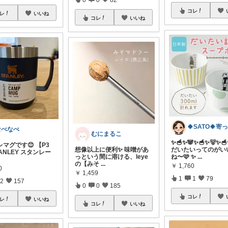
コレ
レ
いいね
コレ
いいね
なべなべ
むにまるこ
✨🥣✨🐼✨🥣✨🐻✨
マグです😊 【P3
想像以上に便利✨ 味噌があ
だいたいってのがい
ANLEY スタンレー
っという間に溶ける、leye
ね〜🩷 ✨
...
の【みそ
...
￥
1,760
0
￥
1,459
1
1
79
2
157
0
0
185
コレ
レ
いいね
コレ
いいね