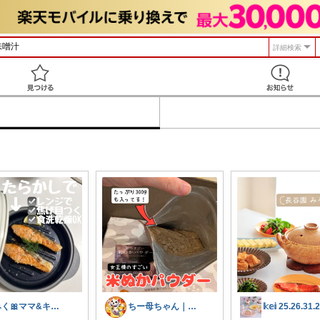
詳細検索
見つける
みく🎀ママ&キッズグッズ🎁
ちー母ちゃん｜食べて泳いで記録中