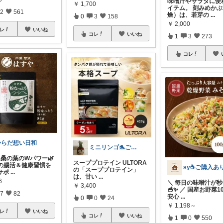
味噌汁やサラダに便
￥
1,700
イテム。 刻みめか
2
561
燥）は、若芽の
...
0
3
158
￥
2,000
レ
いいね
コレ
いいね
1
3
273
コレ
からだ想い日和
ミニリンゴ🐬ご縁に感謝🌻ありがとう
×桑の葉のWパワー🌿
スーププロテイン ULTORA
日の腸活＆健康習慣を
の「スーププロテイン」
サポ
...
は、甘い
...
6
＼ 毎日の味噌汁が
￥
3,400
🥣✨ ／ 国産お野菜1
7
82
安心
...
0
0
24
￥
1,198～
レ
いいね
コレ
いいね
1
0
550