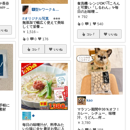
𖧤長谷
食洗機･レンジOK𓎩𓌉ころん
l𖧤
...
と可愛い「しるわん」✨毎
🅱️型✨ワーク＆ライフスタイル💪
日のお味噌
...
￥
792
#オリジナル写真
⭐⭐⭐
無添加で幅広く使えて美味
0
1
540
しくて栄養
...
いいね
￥
1,516～
コレ
いいね
0
0
176
コレ
いいね
kao
手軽に
素材
マラソン期間中30％オフ！
カレー、シチュー、味噌
🍀
汁、うどん…何
...
￥
3,780
毎日の味噌汁が、料亭みた
いな味に🍲✨ 最近お気に入
0
0
158