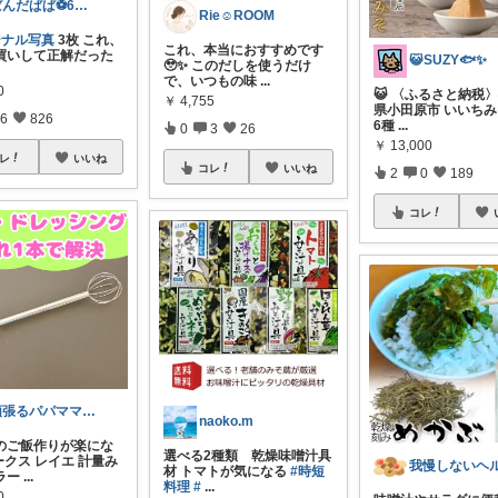
ぱんだぱぱ⚽️6日有難うございます
Rie☺︎ROOM
ジナル写真
3枚 これ、
これ、本当におすすめです
買いして正解だった
😺SUZY🐟✨
🥹✨ このだしを使うだけ
で、いつもの味
...
0
😺 〈ふるさと納税
￥
4,755
県小田原市 いいちみそ
6
826
6種
...
0
3
26
￥
13,000
レ
いいね
コレ
いいね
2
0
189
コレ
頑張るパパママ応援隊@育児・子供用品紹介
naoko.m
のご飯作りが楽にな
選べる2種類 乾燥味噌汁具
ークス レイエ 計量み
材 トマトが気になる
#時短
ラー
...
料理
#
...
0