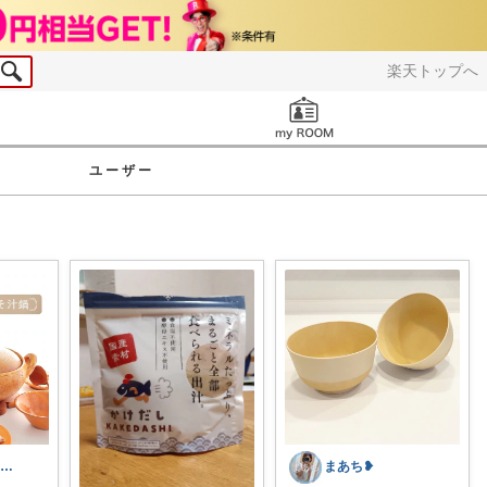
楽天トップへ
お知らせ
ユーザー
𝕜𝕖𝕚 25.26.31.2日💓
まあち❥