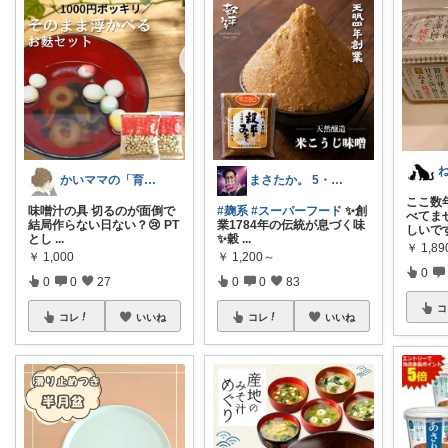
かいママの「育ちラボ」
まさたか。 5・6日の経由購入感謝🙏
ここ数
味噌汁の具 切るのが面倒で
#麹系
#スーパーフード
✨創
べてま
結局作らない日ない？😢 PT
業1784年の伝統が息づく味
しいで
とし
...
✨穀
...
￥
1,89
￥
1,000
￥
1,200～
0
0
0
27
0
0
83
コ
コレ
いいね
コレ
いいね