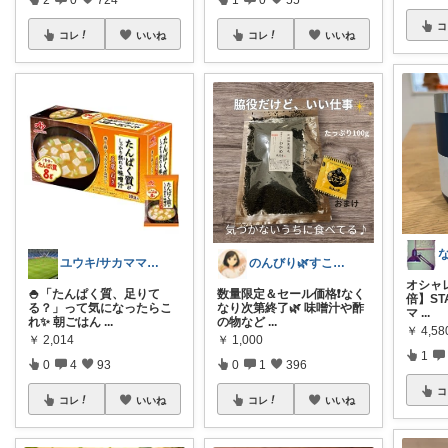
コ
コレ
いいね
コレ
いいね
ユウキ/サカママ応援&パパ指導者応援
のんびり🌿すこやか暮らし
オシャレ
🍚「たんぱく質、足りて
数量限定＆セール価格❗️なく
倍】ST
る？」って気になったらこ
なり次第終了🌿 味噌汁や酢
マ
...
れ✨ 朝ごはん
...
の物など
...
￥
4,58
￥
2,014
￥
1,000
1
0
4
93
0
1
396
コ
コレ
いいね
コレ
いいね