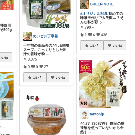
GREEN NOTE
#オリジナル写真
初めての
味噌玉作りで大失敗…？そ
んな私が頼っ
...
〉神奈川
￥
790～
500g
1
4
438
めいど@丁寧暮らし✨️
千年前の食品舎のだし&栄養
コレ
いいね
スープ、こっくりとした出
汁の旨味が粉
...
いいね
￥
3,375
0
0
27
コレ
いいね
tanton🪴
⭐4.77（3087件） 国産の醸
我慢しないヘルシー生活｜時短×健康ごはん
造酢を使っていないから全
然す
...