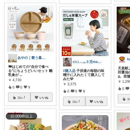
あやの｜整う暮らしROOM
k
𝚜𝚑𝚒𓂃𓂂𓈒３児mama
🍽️はじめての“自分で食べ
天皇献
る”にちょうどいいセット 離
#購入品
子供達の毎朝の味
田醤油
乳食が
...
噌汁に入れたくて購入して
g。老
みた🩷
￥
4,730
￥
1,29
￥
3,375
0
0
9
0
0
0
8
コレ
いいね
コ
コレ
いいね
10,000
件
以上