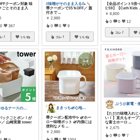
％OFFクーポン対象 味
#味噌がそのまま入る🍶
＼
【全品ポイント5倍~8/
クごとそのまま入
🉐クーポンで35％OFF／ 蓋
1:59】【Cath Kids
.
付きで
...
￥
8,800
0
￥
2,980
0
0
12
0
367
0
0
9
コレ
レ
いいね
コレ
いいね
まきっち🌿心地よい暮らし🌿
🐰ゆるナースの愛用品ROOM🐰
​【ただの味噌入れじ
🉐クーポン配布中✨ 🌿ホー
パックごとポン！が
い！】直火もオーブ
ロー味噌ポット 🌿内側には
／ 山崎実業 tower
な富士ホーロ
...
便利なメモ
...
￥
2,475
￥
2,980
0
0
0
7
3
0
1004
0
9