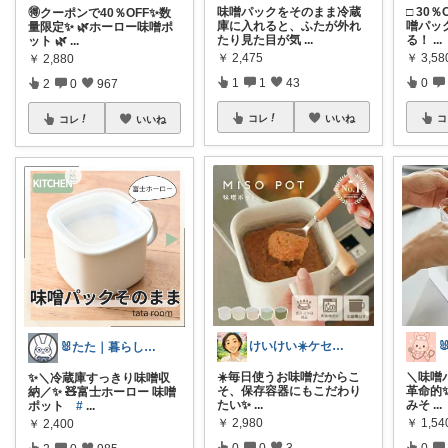
味噌パックをそのまま冷蔵
□ 30
🉐クーポンで40％OFF✨数
庫に入れると、ふたが外れ
噌パッ
量限定✨ 🌿ホーロー味噌ポ
たり見た目が気
...
る！
...
ット 🌿
...
￥
2,475
￥
3,58
￥
2,880
1
1
43
0
2
0
967
コレ
いいね
コ
コレ
いいね
けいけい☀️ケセラセラと軽やかに🌻
🐰たた｜暮らしと子育て
☀️毎日使うお味噌だからこ
＼味噌
✨＼冷蔵庫すっきり味噌収
そ、保存容器にもこだわり
革命的✨
納／✨ 🧸富士ホーロー 味噌
たい✨
...
みそ
...
ポット
#
...
￥
2,980
￥
1,54
￥
2,400
0
0
3
0
2
0
985