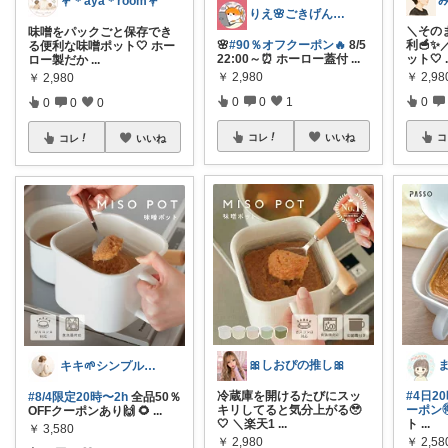
💐＊aya＊room💐
りえ🌸ごきげんな暮らし🏠🌿
＼その
味噌をパックごと保存でき
🌸
#90％オフクーポン🔥
8/5
利🥣✨
る便利な味噌ポット🤍 ホー
22:00～⏰ ホーロー蓋付
...
ット🤍
ロー製だか
...
￥
2,980
￥
2,98
￥
2,980
0
0
1
0
0
0
0
コレ
いいね
コ
コレ
いいね
🎀しおぴの推し🎀
キキ🌱シンプルおしゃれ服と雑貨
冷蔵庫を開けるたびにスッ
#4日2
#8/4限定20時〜2h
全品50％
キリしてると気分上がる🥹
ーポン
OFFクーポンあり🙌 🌻
...
🤍 ＼楽天1
...
ト
...
￥
3,580
￥
2,980
￥
2,58