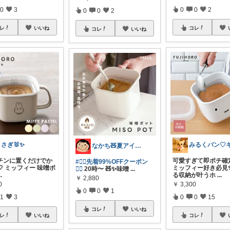
0
3
0
0
2
0
0
2
レ
いいね
コレ
コレ
いいね
さぎ🐰✨
なかち🧸夏アイテム＆便利グッズ✨
ッチンに置くだけでか
可愛すぎて即ポチ確定
#❤️‍🔥先着99%OFFクーポン
 ミッフィー 味噌ポ
ミッフィー好き必見
❤️‍🔥
20時〜 🧸✨味噌
...
..
る収納が叶うホ
...
￥
2,880
0
￥
3,300
0
0
1
1
3
0
0
15
コレ
いいね
レ
いいね
コレ