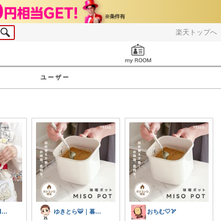
楽天トップへ
お知らせ
ユーザー
coco🍒1歳👶🏻5歳🐈
ゆきとら🐯｜暮らしをラクにしたいパパ
おちむ🤍🏹