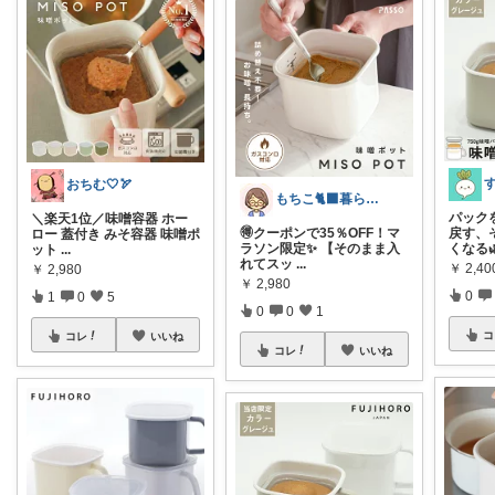
おちむ🤍🏹
もちこ🐈‍⬛暮らしのお気に入り🌷
パック
＼楽天1位／味噌容器 ホー
🉐クーポンで35％OFF！マ
戻す、
ロー 蓋付き みそ容器 味噌ポ
ラソン限定✨ 【そのまま入
くなる
ット
...
れてスッ
...
￥
2,40
￥
2,980
￥
2,980
0
1
0
5
0
0
1
コ
コレ
いいね
コレ
いいね