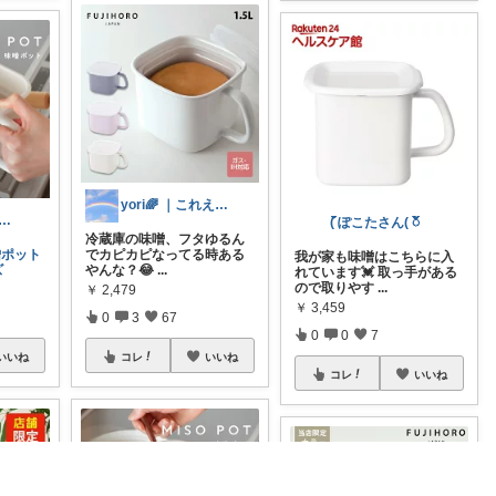
yori🌈 ｜これええやん。
⌇夫が喜ぶ褒められレシピ
( ၴႅၴぽこたさん( ၴႅၴ
冷蔵庫の味噌、フタゆるん
噌ポット
でカピカピなってる時ある
我が家も味噌はこちらに入
ズ
やんな？😂
...
れています💓 取っ手がある
ので取りやす
...
￥
2,479
￥
3,459
0
3
67
0
0
7
いいね
コレ
いいね
コレ
いいね