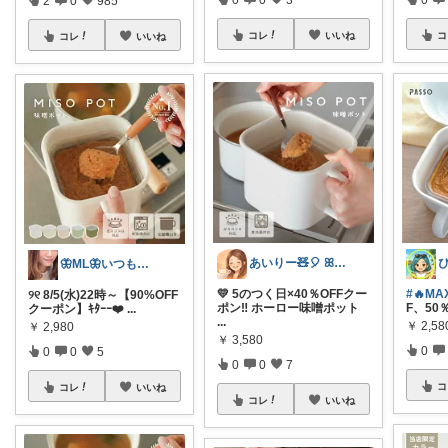
コレ
いいね
コ
コレ
いいね
あいりー🧸🎈 ꕤ毎日を快適にꕤ
🦋ML🦋いつもありがとう💓
💛 5のつく日×40％OFFクー
#🔥MA
୨୧ 8/5(水)22時～【90%OFF
ポン‼️ ホーロー味噌ポット
F、50
クーポン】ｷﾀｰｰ❤️
...
...
￥
2,58
￥
2,980
￥
3,580
0
0
0
5
0
0
7
コ
コレ
いいね
コレ
いいね