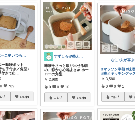
ぶーこ🍇いつもありがとう😊
すずしろ🌿整えながら、ゆるく暮らす
なこ
ーロー味噌ポット
味噌をさっと取り出せる朝
持ち手付き／角型）
#マラソン半額
#味
の、静かな心地よさ🌿 ホー
手付きで出
...
#映えキッチングッ
ローの角型
...
0
￥
3,580
￥
2,980
0
789
0
0
1
0
0
10
レ
いいね
コレ
コレ
いいね