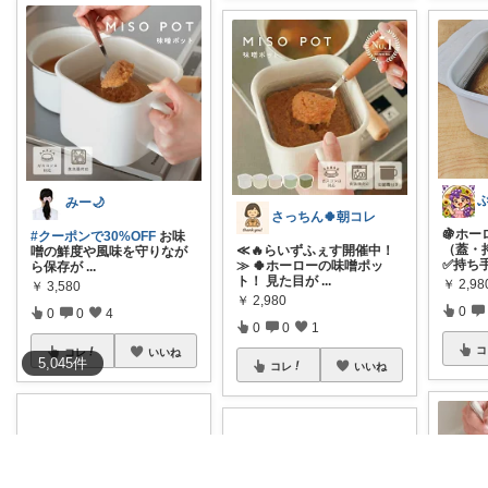
みー🌙
さっちん🍀朝コレ
🍇ホ
#クーポンで30%OFF
お味
（蓋・
≪🔥らいずふぇす開催中！
噌の鮮度や風味を守りなが
✅持ち
≫ 🍀ホーローの味噌ポッ
ら保存が
...
ト！ 見た目が
...
￥
2,98
￥
3,580
￥
2,980
0
0
0
4
0
0
1
コ
コレ
いいね
5,045
件
コレ
いいね