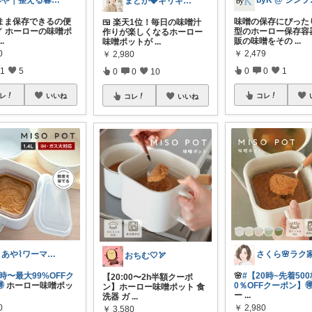
みや｜整える暮らし
by
まどか💎ギリギリアラサーOL
まま保存できるの便
味噌の保存にぴった
🍱 楽天1位！毎日の味噌汁
／ ホーローの味噌ポ
型のホーロー保存容
作りが楽しくなるホーロー
...
販の味噌をその
...
味噌ポットが
...
0
￥
2,479
￥
2,980
1
5
0
0
1
0
0
10
レ
いいね
コレ
コレ
いいね
まあや⌇ワーママの暮らしとインテリア𓍯
おちむ🤍🏹
0時〜最大99%OFFク
🌸
#【20時~先着50
【20:00〜2h半額クーポ

ホーロー味噌ポッ
0％OFFクーポン】
ン】ホーロー味噌ポット 食
ー
...
洗器 ガ
...
0
￥
2,980
￥
3,580