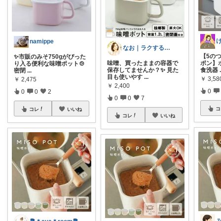
namippe
なお｜ラクする暮らしとご褒美
【5のつ
✨市販のみそ750gがぴった
味噌、買ったままの容器で
ポン】
り入る便利な味噌ポット🍲
保存してませんか？✨ 見た
食洗器
密閉
...
目も使いやす
...
￥
3,58
￥
2,475
￥
2,400
0
0
0
2
0
0
7
コ
コレ
いいね
コレ
いいね