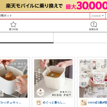
詳細検索
見つける
グルッポ 🍳キッチン
めぐっと暮らし🍋朝コレ&いいね周り