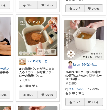
いいね
コレ
いいね
コレ
いいね
ラムネ🌿もっと快適な暮らし 𖠿
kyon_50代からの暮らしラク帖
クーポン
🌿お味噌パックがそのまま
存容器
入る！カラーが可愛いホー
🫙40％OFFクーポン✨味噌
ローの味噌ポッ
...
の保存にぴったり😍🫶 ホー
ロー味噌
...
￥
2,980
￥
2,880
0
0
4
まきっち🌿心
...
さんのコレ！
0
0
1
いいね
コレ
いいね
コレ
いいね