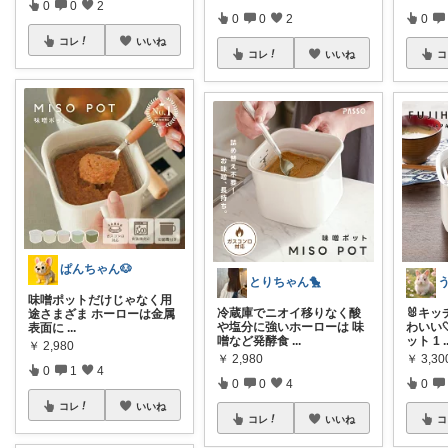
0
0
2
0
0
2
0
コレ
いいね
コレ
いいね
コ
ぱんちゃん🐶
とりちゃん🐤
う
味噌ポットだけじゃなく用
冷蔵庫でニオイ移りなく酸
🐰キ
途さまざま ホーローは金属
や塩分に強いホーローは 味
わいい
表面に
...
噌など発酵食
...
ット 1
.
￥
2,980
￥
2,980
￥
3,30
0
1
4
0
0
4
0
コレ
いいね
コレ
いいね
コ