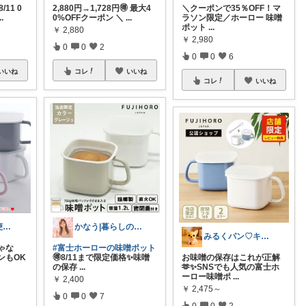
11 0
2,880円→1,728円🉐 最大4
＼クーポンで35％OFF！マ
..
0%OFFクーポン ＼
...
ラソン限定／ホーロー 味噌
ポット
...
￥
2,880
￥
2,980
0
0
2
0
0
6
いいね
コレ
いいね
コレ
いいね
ぷう@家電・便利グッズ・美味しいもの
かなう|暮らしの記録🌱
みるくパン♡キッチンルーム
ゃな
#富士ホーローの味噌ポット
ンもOK
🉐8/11まで限定価格✨味噌
お味噌の保存はこれが正解
の保存
...
🫶✨SNSでも人気の富士ホ
ーロー味噌ポ
...
￥
2,400
￥
2,475～
0
0
7
0
0
2