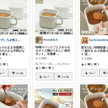
masakitch
すずしろ🌿整えながら、ゆるく暮らす
Sachi.handm
味噌のパックごと入れられ
をそのまま冷蔵庫に
楽天1位／味噌容器 
るサイズ感がうれしい保存
その小さな手間がな
ー 蓋付き みそ容器
ポット。冷蔵庫
...
 富士
...
ト 琺
...
￥
2,400
0
￥
2,980
🐰たた｜暮ら
...
さんのコレ！
0
5
0
0
3
0
0
3
レ
いいね
コレ
コレ
いいね