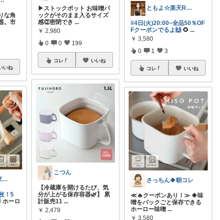
K @ シンプル好き
ともよ☆楽天ROOM
▶ストックポット お味噌パ
りな角
ックがそのまま入るサイズ
器。市
感👏密閉でき
...
#4日(火)20:00~全品50％OF
Fクーポンでるよ🙌
🌻
...
￥
2,980
￥
3,580
0
0
199
0
1
3
コレ
いいね
いいね
コレ
いいね
こつん
さくら🌸ラク家事&便利な生活雑貨🏠️
さっちん🍀朝コレ
【冷蔵庫を開けるたび、気
0枚！5
分が上がる保存容器🌿】 累
≪🔥クーポンあり！≫ 🍀味

ホーロ
計販売11
...
噌をパックごと保存できる
ホーロー味噌
...
￥
2,479
￥
3,580