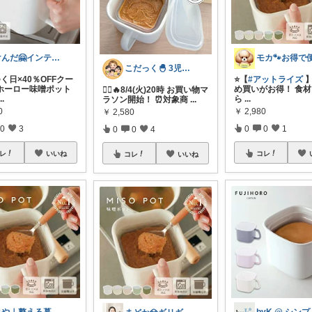
けんだ🤗インテリア多め
こだっく🐣 3児のママ
く日×40％OFFクー
⭐️【
#アットライズ
】
ホーロー味噌ポット
め買いがお得！ 食
🏃‍♀️🔥8/4(火)20時 お買い物マ
...
ら
...
ラソン開始！ ⏰対象商
...
0
￥
2,980
￥
2,580
0
3
0
0
1
0
0
4
レ
いいね
コレ
コレ
いいね