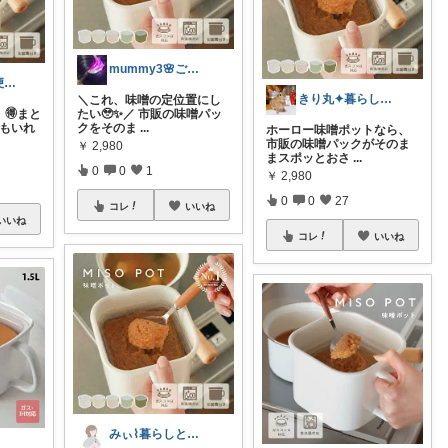
mummy3🌸ご購入感謝です🤗
モカ🐾お得で便利💛犬とのおうち時間
きり丸✦暮らしが整う日用雑貨セレクト🐇
＼これ、味噌の定位置にし
 🉐まと
たい🥹✨／ 市販の味噌パッ
材もいれ
クをそのま
...
ホーロー味噌ポットなら、
市販の味噌パックがそのま
￥
2,980
まスポッとおさ
...
0
0
1
￥
2,980
0
0
27
コレ
いいね
いいね
コレ
いいね
みぃ⌇暮らしと育児のおすすめアイテム💐