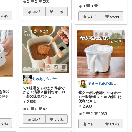
2
2
266
0
0
1
コレ
いいね
いいね
コレ
いいね
ちゃあ◔̯◔‪𖤐˒˒ᵗʱᵃᵑᵏᵧₒᵤ
みるくパン♡キッチンルーム
まきっち🌿心地よい暮らし🌿
＼✨味噌をそのまま保存で
🐰🤍
きる！清潔＆便利なホーロ
🉐クーポン配布中✨ 🌿ホー
✨見せ
ー製の味噌ポッ
...
ロー味噌ポット 🌿内側には
便利なメモ
...
￥
2,980
￥
2,980
0
0
83
2
2
1035
コレ
いいね
いいね
コレ
いいね