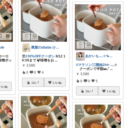
ade
廃屋のobaba @ 感謝🙏ほぼ朝コレ
あかいも𓂃⊹🍠8月もよろしくです✨
ホーロ
⏰
#30%OFFクーポン
8/12 1
 味噌ポッ
6:59まで 🍃味噌をお
...
#マラソン🏃‍♀開始2h✨
𓂃⊹
￥
3,580
クーポンで半額🎫₊⁺
...
0
0
4
￥
3,580
0
0
5
コレ
いいね
いいね
コレ
いいね