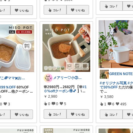
コレ
コレ
いいね
レ
いいね
GREEN NOTE
メアリー♡小③女の子のママ•᎑•ꕤ
ぴこ🌈ママ✖️お洒落✖️お得
#オリジナル写真
#
🌸2980円→2682円 【🌸
#1
X99％OFF
60%OF
で30%OFF
ただの保
０%offクーポン🉐💕
】\
...
％OFF…他クーポン
...
で
...
￥
2,980
0
￥
3,580
0
0
5
0
3
1
6
495
コレ
いいね
レ
いいね
コレ