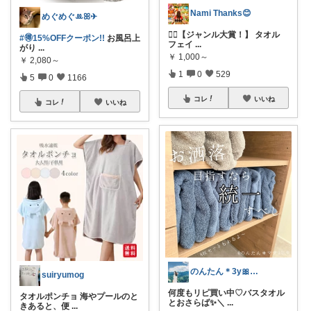
Nami Thanks😊
めぐめぐꔛꕤ✈︎
💁‍♀️【ジャンル大賞！】 タオル
#🉐15%OFFクーポン!!
お風呂上
フェイ
...
がり
...
￥
1,000～
￥
2,080～
1
0
529
5
0
1166
コレ
いいね
コレ
いいね
のんたん＊3y🎀1y👶🏻🍼
suiryumog
何度もリピ買い中♡バスタオル
タオルポンチョ 海やプールのと
とおさらば✨＼
...
きあると、便
...