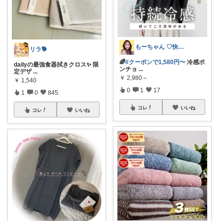
もーちゃん ♡快適生活~旅行大好き🌈✨
リラ🐕
🌈
#クーポンで1,580円〜
冷感ポ
dailyの最強食器拭きクロス✨ 限
ンチョ
...
定デザ
...
￥
2,980～
￥
1,540
0
1
17
1
0
845
コレ
いいね
コレ
いいね