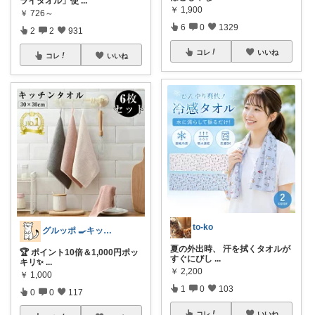
ライタオル」使
...
￥
1,900
￥
726～
6
0
1329
2
2
931
コレ
いいね
コレ
いいね
to-ko
グルッポ 🍳キッチン
夏の外出時、 汗を拭くタオルが
🏆 ポイント10倍＆1,000円ポッ
すぐにびし
...
キリ✨
...
￥
2,200
￥
1,000
1
0
103
0
0
117
コレ
いいね