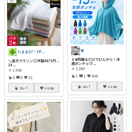
✖️
たまま@*´-`)子ども用品/日用品
💧❄️羽織るだけでひんやり！冷
＼楽天マラソン🏃‍♀️半額4873円→
感ポンチョで
...
24
...
￥
2,280
￥
2,436
1
1
808
0
0
21
コレ
いいね
コレ
いいね