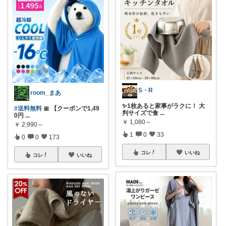
S・R
room_まあ
✨1枚あると家事がラクに！ 大
#送料無料
🎀 【クーポンで1,49
判サイズで食
...
0円
...
￥
1,080～
￥
2,990～
1
0
33
0
0
173
コレ
いいね
コレ
いいね