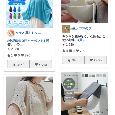
miko| ママのラク家事＆大人可愛い
ゆゆ🌿 暮らしを整えたい🫖
キシキシ感がなく、なめらかな
使い心地。
#買
...
#全品50%OFFクーポン！！🉐
暑い日の
...
￥
1,540
￥
2,280
0
0
209
1
0
870
コレ
いいね
コレ
いいね