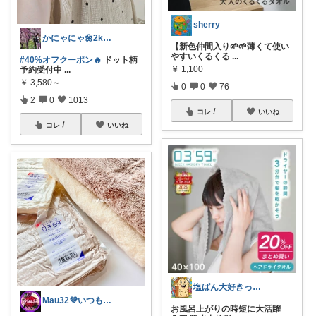
sherry
かにゃにゃ🌼2kids mama
【新色仲間入り🌱🌱薄くて使い
やすいくるくる
...
#40%オフクーポン🔥
ドット柄
￥
1,100
予約受付中
...
￥
3,580～
0
0
76
2
0
1013
コレ
いいね
コレ
いいね
塩ぱん大好きっ子クラブ🥐
Mau32💜いつも有難うございます😊
お風呂上がりの時短に大活躍