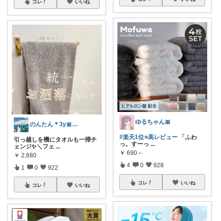
コレ
いいね
ゆるちゃん🎀
のんたん＊3y🎀1y👶🏻🍼
#楽天1位⭐️高レビュー
「ふわ
引っ越しを機にタオルも一掃チ
っ。すーっ
...
ェンジ✨＼フェ
...
￥
690～
￥
2,680
4
0
928
1
0
922
コレ
いいね
コレ
いいね