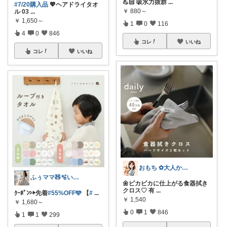
💪🏻 吸水力抜群
...
#7/20購入品
💖ヘアドライタオ
￥
880～
ル 03
...
￥
1,650～
1
0
116
4
0
846
コレ
いいね
コレ
いいね
おもち ✿大人かわいい×暮らし
ふぅママ🧸🫧いつも有難うございます
🌼ピカピカに仕上がる食器拭き
クロス♡ 有
...
ｸｰﾎﾟﾝ▷▶︎先着
#55%OFF🩵
【
#
...
￥
1,540
￥
1,680～
0
1
846
1
1
299