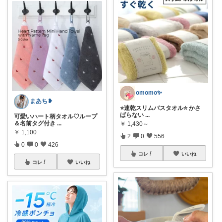
omomo✨
まあち❥
⭐️速乾スリムバスタオル⭐️ かさ
ばらない
...
可愛いハート柄タオル♡ループ
＆名前タグ付き
...
￥
1,430～
￥
1,100
2
0
556
0
0
426
コレ
いいね
コレ
いいね