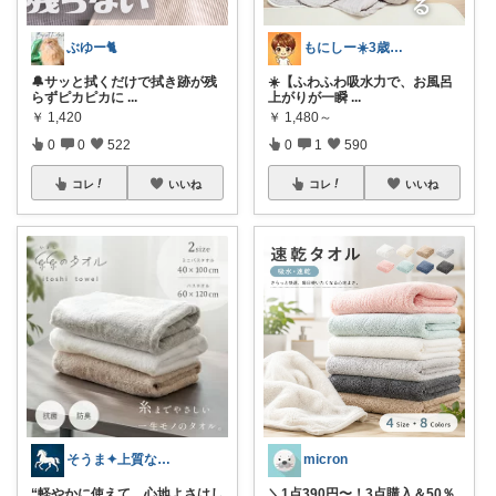
ぶゆー🐈
もにしー☀️3歳娘と0歳息子のパパ🧡
🔔サッと拭くだけで拭き跡が残
☀️【ふわふわ吸水力で、お風呂
らずピカピカに
...
上がりが一瞬
...
￥
1,420
￥
1,480～
0
0
522
0
1
590
コレ
いいね
コレ
いいね
そうま✦上質な日常を
micron
“軽やかに使えて、心地よさはし
＼1点390円〜！3点購入＆50％