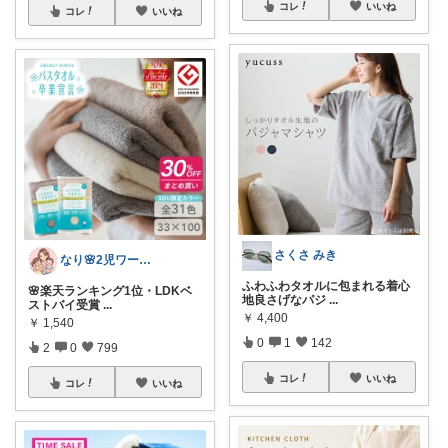
コレ
いいね
コレ
いいね
さくさ みき
なり🌸2児ワーママの楽しい暮らし
ふわふわタオルに包まれる着心
🌸楽天ランキング1位・LDKベ
地良さげなパジ
...
ストバイ受賞
...
￥
4,400
￥
1,540
0
1
142
2
0
799
コレ
いいね
コレ
いいね