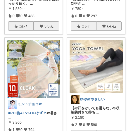
っかり続く。
...
OFFク
...
￥
1,580～
￥
780～
0
0
488
0
0
297
コレ
いいね
コレ
いいね
ゆゆ🌿やさしい暮らしROOM
ミントチョコ🌱いつもありがとう
【🌿汗をかいても滑らない✨収
納袋付きで持ち
...
#P10倍&15%OFFｸｰﾎﾟﾝ
🌱暑さ
...
￥
2,180
￥
3,960
2
0
590
1
0
794