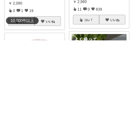
￥
2,980
￥
2,080
11
0
839
0
1
19
10,000
件
以上
コレ
いいね
コレ
いいね
kurukuru🌱ありがとうございます
いっぴ💞
片面ガーゼで乾きやすく使いや
可愛いハートの柄のフェイスタ
すいフェイスタ
...
オル♡保育園や
...
￥
1,280
￥
1,100
1
0
215
1
1
640
コレ
いいね
コレ
いいね