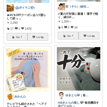
宙（そら）|会社に依存せず暮らしたい
꧁ポイマニ꧂
✅夏の汗対策に最適！ 薄手で軽
🔥45％OFFクーポンあり‼️濡ら
く、綿100
...
して絞っ
...
￥
1,200～
￥
2,280
0
2
34
17
1
1426
コレ
いいね
コレ
いいね
ゆきとら🐯｜暮らしをラクにしたいパパ
みかん🍊
#ゆきとらの推し
🐯“食洗機回す
テレビでも紹介された「ヘアド
ほどじゃな
...