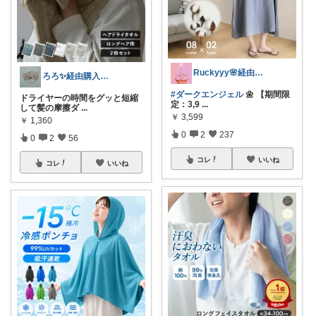
Ruckyyy🌸経由感謝🙇‍♀️✨
ろろ✨経由購入感謝✨
#ダークエンジェル
🌼 【期間限
ドライヤーの時間をグッと短縮
定：3,9
...
して髪の摩擦ダ
...
￥
3,599
￥
1,360
0
2
237
0
2
56
コレ
いいね
コレ
いいね