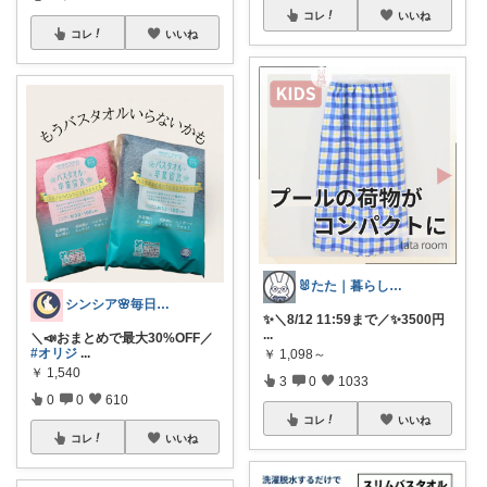
コレ
いいね
コレ
いいね
🐰たた｜暮らしと子育て
シンシア🌸毎日ハッピーな暮らし🍀
✨＼8/12 11:59まで／✨3500円
...
＼📣おまとめで最大30%OFF／
#オリジ
...
￥
1,098～
￥
1,540
3
0
1033
0
0
610
コレ
いいね
コレ
いいね