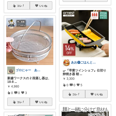
コレ
いいね
あお🥝ごはんとおともたち🥭
ゴロにゃー あったらいいなをお手元に
🍳『早業ツインシェフ』仕切り
卵焼き器 朝
...
新越ワークスの 2 段蒸し器は、
￥
3,300
18-8
...
0
0
5
￥
4,980
0
0
3
コレ
いいね
コレ
いいね