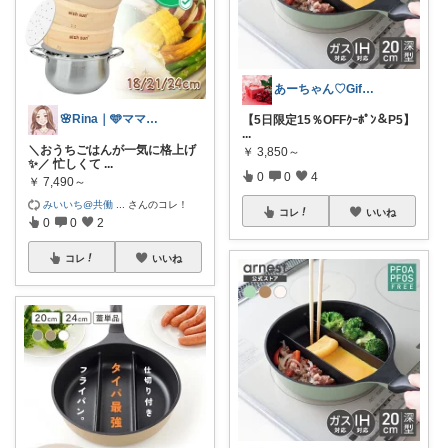
あーちゃん♡Giftで選びたい商品🌹
🌸Rina｜🩵ママ必見アイテム🩵
【5日限定15％OFFｸｰﾎﾟﾝ＆P5】
...
＼おうちごはんが一気に格上げ
￥
3,850～
✨／ 忙しくて
...
0
0
4
￥
7,490～
みいいち@共働
...
さんのコレ！
コレ
いいね
0
0
2
コレ
いいね