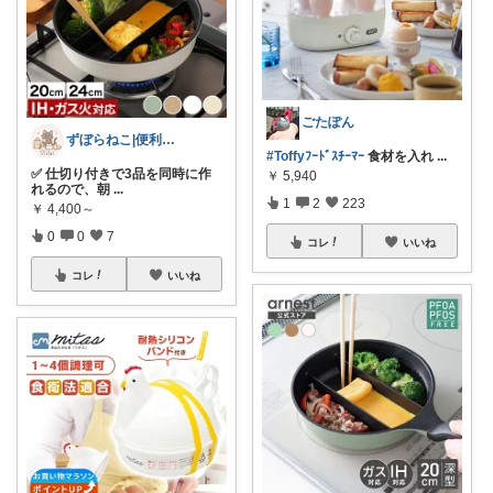
ごたぽん
ずぼらねこ|便利＆可愛いアイテムを紹介
#Toffyﾌｰﾄﾞｽﾁｰﾏｰ
食材を入れ
...
✅ 仕切り付きで3品を同時に作
￥
5,940
れるので、朝
...
1
2
223
￥
4,400～
0
0
7
コレ
いいね
コレ
いいね