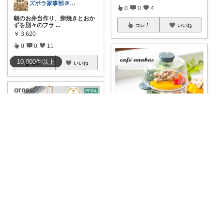
ズボラ家事部＠家事めんどくさいROOM
0
0
4
朝のお弁当作り、卵焼きとおか
ずを別々のフラ
...
コレ
いいね
￥
3,620
0
0
11
10,000
件
以上
コレ
いいね
まどか💎ギリギリアラサーOL
🥚 セットしたらほったらかしで
OK！とろっ
...
￥
3,980
りゅーぴー✨
0
0
3
15%OFFクーポンが使えるこの
機会に、素
...
コレ
いいね
￥
3,850～