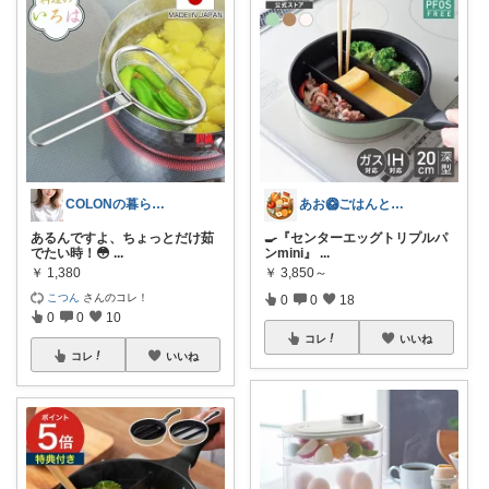
COLONの暮らしメモ。
あお🥝ごはんとおともたち🥭
あるんですよ、ちょっとだけ茹
🍳『センターエッグトリプルパ
でたい時！😳
...
ンmini』
...
￥
1,380
￥
3,850～
こつん
さんのコレ！
0
0
18
0
0
10
コレ
いいね
コレ
いいね