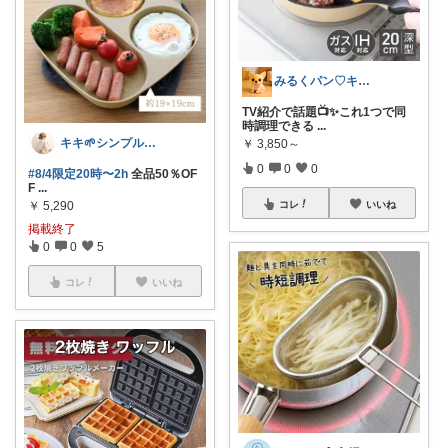
みるくパン♡キッチンルーム
TV紹介で話題📺✨これ1つで同
時調理できる
...
キキ🌱シンプルおしゃれ服と雑貨
￥
3,850～
0
0
0
#8/4限定20時〜2h
全品50％OF
F
...
￥
5,290
コレ
いいね
掲載終了
0
0
5
コレ
いいね