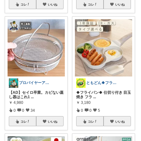
コレ
いいね
コレ
いいね
プロバイヤーアヒル
ともどん🍀フライパン料理ある暮らし🍳
【AD】セイロ卒業。カビない蒸
🍀フライパン🍀 仕切り付き 目玉
し器はこれ1
...
焼き フラ
...
￥
4,980
￥
3,180
0
0
34
0
0
5
コレ
いいね
コレ
いいね