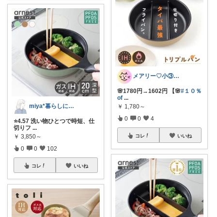
メアリー♡小③女の子のママ•᎑•ꕤ
🌸1780円→1602円 【🌸
#１０％
of
...
miya*暮らしに役立つ楽天セレクト
￥
1,780～
0
0
4
⭐️4.57 洗い物ひとつで時短、仕
切りフ
...
￥
3,850～
コレ
いいね
0
0
102
コレ
いいね