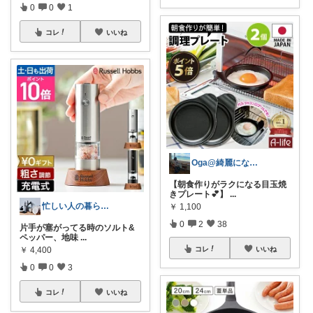
0
0
1
コレ
いいね
Oga@綺麗になりたいアラサー美容オタク
【朝食作りがラクになる目玉焼
きプレート💕】
...
忙しい人の暮らしラクするROOM
￥
1,100
0
2
38
片手が塞がってる時のソルト&
ペッパー、地味
...
￥
4,400
コレ
いいね
0
0
3
コレ
いいね