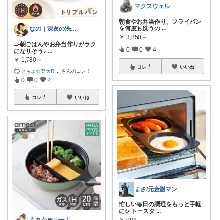
マクスウェル
朝食やお弁当作り、フライパン
を何度も洗うの
...
なの｜深夜の洗い物クラブ
￥
3,850～
🍳朝ごはんやお弁当作りがラク
0
0
4
になりそう♪
...
￥
1,780～
コレ
いいね
ともよ☆楽天R
...
さんのコレ！
0
0
4
コレ
いいね
まさ/元金融マン
忙しい毎日の調理をもっと手軽
に✨ トースタ
...
みれか🎀ルーム
￥
988