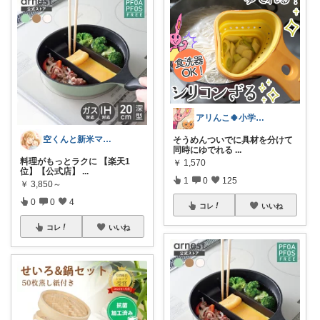
アリんこ🍀小学生ママ 経由購入感謝です
空くんと新米ママ🌸💪
そうめんついでに具材を分けて
同時にゆでれる
...
料理がもっとラクに 【楽天1
￥
1,570
位】【公式店】
...
1
0
125
￥
3,850～
0
0
4
コレ
いいね
コレ
いいね