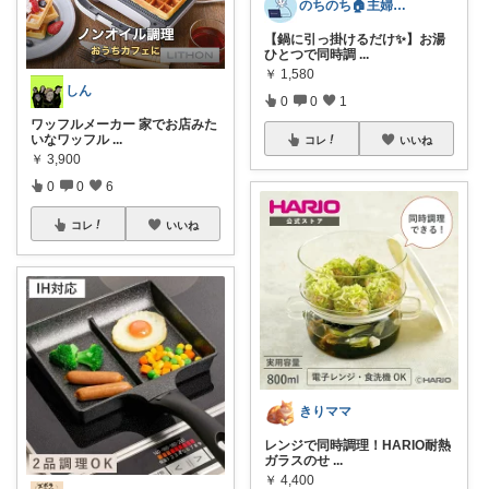
のちのち🏠主婦のお買い物room
【鍋に引っ掛けるだけ✨】お湯
ひとつで同時調
...
￥
1,580
しん
0
0
1
ワッフルメーカー 家でお店みた
いなワッフル
...
コレ
いいね
￥
3,900
0
0
6
コレ
いいね
きりママ
レンジで同時調理！HARIO耐熱
ガラスのせ
...
￥
4,400