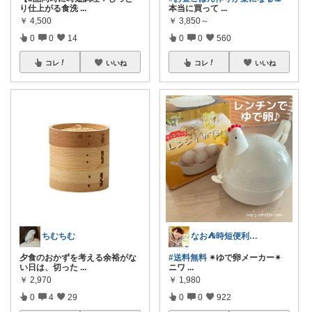
り仕上がる食洗
...
本当に買って
...
￥
4,500
￥
3,850～
0
0
14
0
0
560
コレ
いいね
コレ
いいね
ちむちむ
なお⛺️時短便利グッズ好き♡オリ写多め♪
夕食のおかずを考える余裕がな
#送料無料
✴︎ゆで卵メーカー✴︎
い日は、切った
...
ニワ
...
￥
2,970
￥
1,980
0
4
29
0
0
922