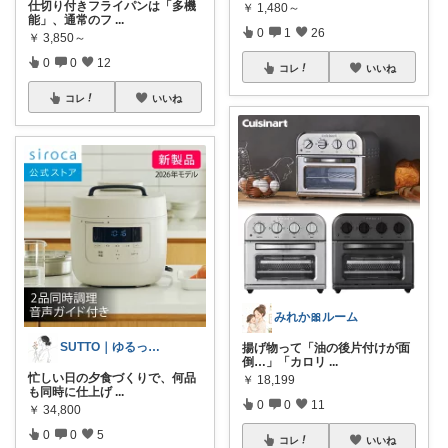
仕切り付きフライパンは「多機
￥
1,480～
能」、通常のフ
...
0
1
26
￥
3,850～
0
0
12
コレ
いいね
コレ
いいね
みれか🎀ルーム
SUTTO｜ゆるっと美容と暮らし
揚げ物って「油の後片付けが面
倒…」「カロリ
...
忙しい日の夕食づくりで、何品
￥
18,199
も同時に仕上げ
...
0
0
11
￥
34,800
0
0
5
コレ
いいね