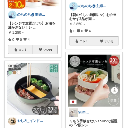
のちのち🏠主婦のお買い物room
のちのち🏠主婦のお買い物room
【朝の忙しい時間に✨】お弁当
おかず3品が同
...
【レンジで放置だけ✨】お湯を
￥
3,850～
沸かさない！レ
...
0
0
4
￥
1,280～
0
0
4
コレ
いいね
コレ
いいね
yumi...
やしろ_インドアの極意
＼もう手放せない！SNSで話題
の『2段レン
...