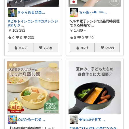
きゃらめる😊楽天ROOM🤩
ちゃあ◔̯◔‪𖤐˒˒ᵗʱᵃᵑᵏᵧₒᵤ
#ビルトインコンロ
#ガスレンジ
＼✨🥦電子レンジで2品同時調理
#オリジ
...
できる時短で
...
￥
102,282
￥
1,480～
0
0
233
0
0
40
コレ
いいね
コレ
いいね
めだかるーむ＠ありがとうございます。
🐯ten ///子育て暮らしの愛用品
【3品同時に時短調理！しっと
#お昼ごはん作りが楽になる🍙