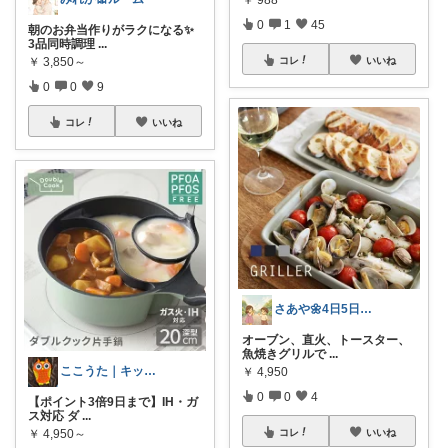
0
1
45
朝のお弁当作りがラクになる✨
3品同時調理
...
￥
3,850～
コレ
いいね
0
0
9
コレ
いいね
さあや🌼4日5日有難うございます
オーブン、直火、トースター、
魚焼きグリルで
...
ここうた｜キッチンから家事ラクな毎日🌼
￥
4,950
0
0
4
【ポイント3倍9日まで】IH・ガ
ス対応 ダ
...
￥
4,950～
コレ
いいね