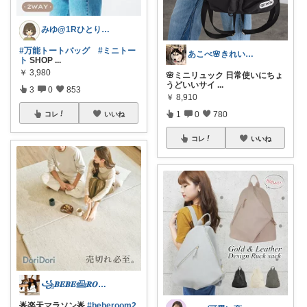
みゆ@1Rひとり暮らし
#万能トートバッグ
#ミニトー
あこべ🌸きれいめカジュアル♡
ト
SHOP
...
￥
3,980
🌸ミニリュック 日常使いにちょ
うどいいサイ
...
3
0
853
￥
8,910
1
0
780
コレ
いいね
コレ
いいね
꧁𝑩𝑬𝑩𝑬𓊝𝑹𝑶𝑶𝑴꧂
🌟楽天マラソン🌟
#beberoom2