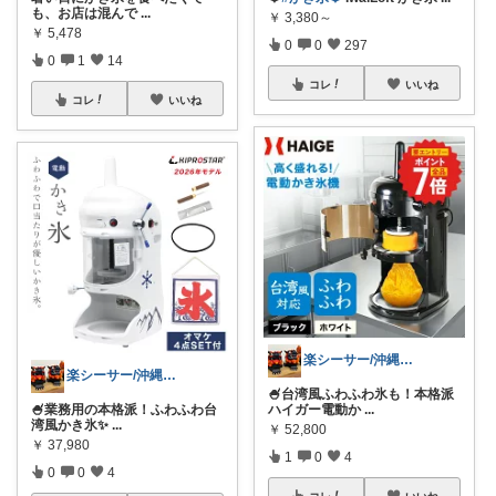
も、お店は混んで
...
￥
3,380～
￥
5,478
0
0
297
0
1
14
コレ
いいね
コレ
いいね
楽シーサー/沖縄好きのおすすめROOM
楽シーサー/沖縄好きのおすすめROOM
🍧台湾風ふわふわ氷も！本格派
🍧業務用の本格派！ふわふわ台
ハイガー電動か
...
湾風かき氷✨
...
￥
52,800
￥
37,980
1
0
4
0
0
4