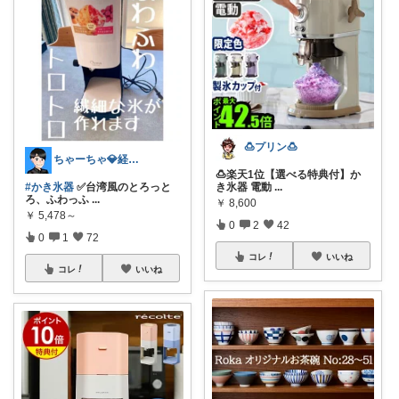
🍮プリン🍮
ちゃーちゃ💎経由購入に感謝です✨
🍮楽天1位【選べる特典付】か
#かき氷器
✅台湾風のとろっと
き氷器 電動
...
ろ、ふわっふ
...
￥
8,600
￥
5,478～
0
2
42
0
1
72
コレ
いいね
コレ
いいね