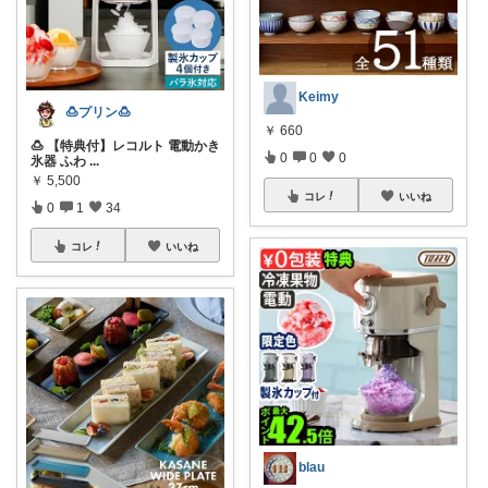
Keimy
🍮プリン🍮
￥
660
🍮 【特典付】レコルト 電動かき
0
0
0
氷器 ふわ
...
￥
5,500
コレ
いいね
0
1
34
コレ
いいね
blau