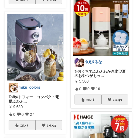
ゆえ&るな
✨おうちでふわふわかき氷♡夏
のおやつがもっ
...
￥
5,500
miku_colors
0
0
16
Toffy/トフィー コンパクト電
コレ
いいね
動ふわふ
...
￥
9,680
0
0
27
コレ
いいね