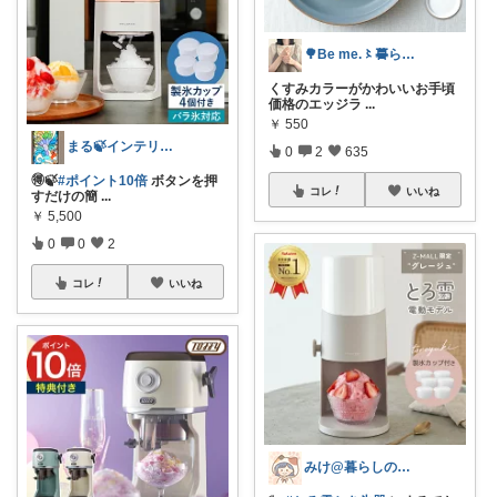
🌳Be me.〻暮らしと収納
くすみカラーがかわいいお手頃
価格のエッジラ
...
￥
550
まる🍃インテリア×くらし
0
2
635
🉐🍃
#ポイント10倍
ボタンを押
コレ
いいね
すだけの簡
...
￥
5,500
0
0
2
コレ
いいね
みけ@暮らしのアイテム🫖☕️⁎.