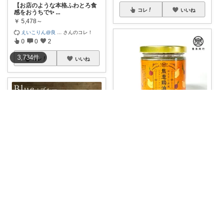
【お店のような本格ふわとろ食
コレ
いいね
感をおうちで✨
...
￥
5,478～
えいこりん@良
...
さんのコレ！
0
0
2
3,734
件
コレ
いいね
廃屋のobaba @ 感謝🙏ほぼ朝コレ
🍃いつもの料理が本格風🍃 エシ
ャロットの香
...
￥
970～
0
0
6
イクマロ🐈5匹の猫とおうちカフェ☕️
コレ
いいね
Rikizo TAMAKI ブルー マグカ
...
￥
4,400
0
0
7