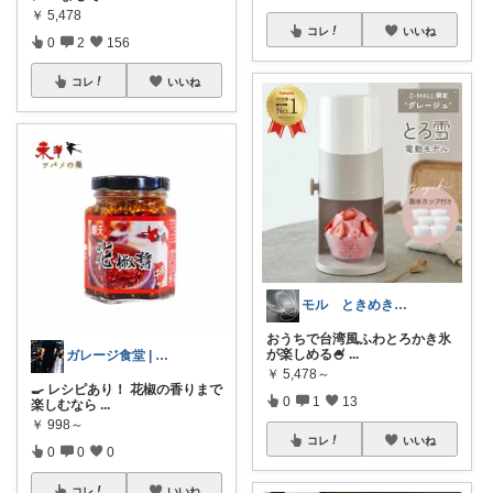
￥
5,478
コレ
いいね
0
2
156
コレ
いいね
モル ときめきな暮らし
おうちで台湾風ふわとろかき氷
が楽しめる🍧
...
ガレージ食堂 | 開業準備中
￥
5,478～
🍳 レシピあり！ 花椒の香りまで
0
1
13
楽しむなら
...
￥
998～
コレ
いいね
0
0
0
コレ
いいね