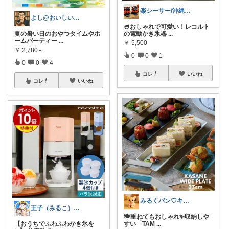
楽シーサー/沖縄好きのおすすめROOM
よし@おいしいもの大好き
🍧おしゃれで可愛い！レコルト
夏の暑い日のおやつタイムやホ
の電動かき氷器
...
ームパーティー
...
￥
5,500
￥
2,780～
0
0
1
0
0
4
コレ
いいね
コレ
いいね
みるくパン♡キッチンルーム
王子（みるこ）👑便利グッズ×QOL向上
🍽️重ねてもおしゃれ✨収納しや
【おうちでふわふわかき氷を
すい「TAM
...