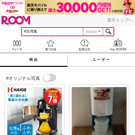
ROOM
楽天トップへ
詳細検索
Feed
見つける
お知らせ
商品
ユーザー
#オリジナル写真