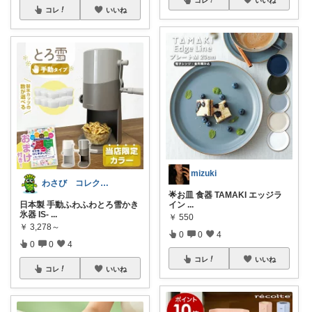
コレ
いいね
コレ
いいね
mizuki
わさび コレクションもご利用ください
🌟お皿 食器 TAMAKI エッジラ
日本製 手動ふわふわとろ雪かき
イン
...
氷器 IS-
...
￥
550
￥
3,278～
0
0
4
0
0
4
コレ
いいね
コレ
いいね