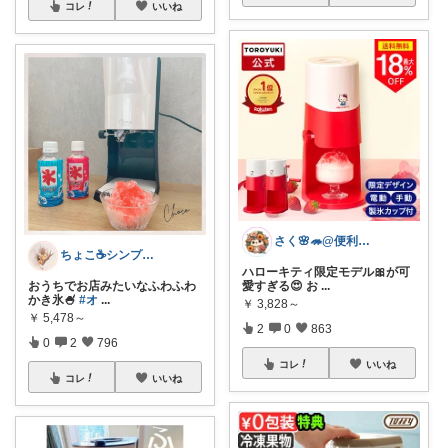
コレ
いいね
さく🌸🦔@便利でかわいいを探す旅
ちょこ☕️シンプルで快適な暮らし🌱
ハローキティ限定モデル🎀が可
おうちでお店みたいなふわふわ
愛すぎる😍 お
...
かき氷🍧
#オ
...
￥
3,828～
￥
5,478～
2
0
863
0
2
796
コレ
いいね
コレ
いいね