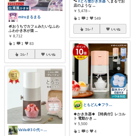
🐾
#とろ雪かき氷器
＼まるでお
店のような
...
￥
5,478～
miruまるまる
1
2
549
🍧おうちでカフェみたいなふわ
コレ
いいね
ふわかき氷が楽
...
￥
8,712
1
1
83
コレ
いいね
ともどん🍀フライパン料理ある暮らし🍳
🍀かき氷器🍀 【特典付】レコル
ト 電動かき
...
￥
5,500
VaVa＠3０代～初めての都内暮らし
1
0
4