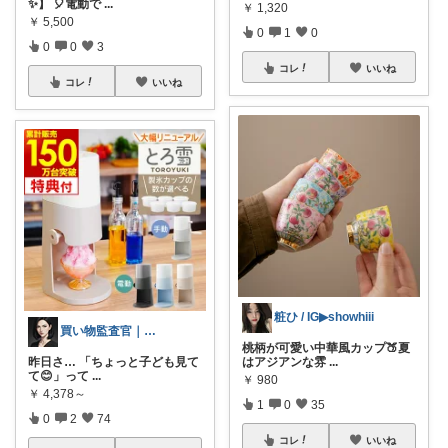
✨】 🎈電動で
...
￥
1,320
￥
5,500
0
1
0
0
0
3
コレ
いいね
コレ
いいね
粧ひ / IG▶showhiii
買い物監査官｜損する商品、排除します
桃柄が可愛い中華風カップ🍑夏
昨日さ… 「ちょっと子ども見て
はアジアンな雰
...
て😊」って
...
￥
980
￥
4,378～
1
0
35
0
2
74
コレ
いいね