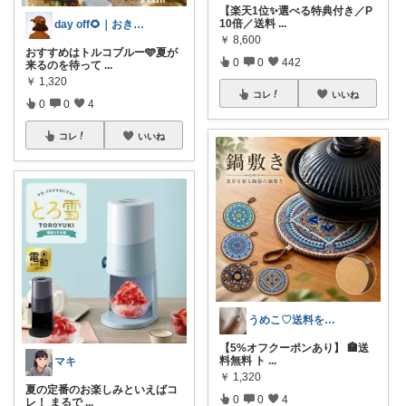
【楽天1位✨選べる特典付き／P
10倍／送料
...
day off🌻｜おきにいり
￥
8,600
おすすめはトルコブルー🩵夏が
0
0
442
来るのを待って
...
￥
1,320
コレ
いいね
0
0
4
コレ
いいね
うめこ♡送料を気にせずお買い物♪
【5%オフクーポンあり】 🏣送
料無料 ト
...
マキ
￥
1,320
​夏の定番のお楽しみといえばコ
0
0
4
レ！ まるで
...