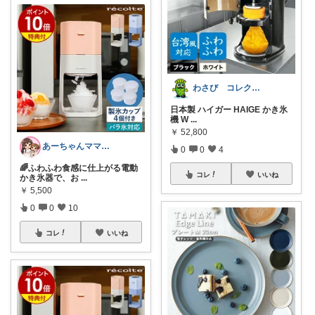
わさび コレクションもご利用ください
日本製 ハイガー HAIGE かき氷
機 W
...
￥
52,800
あーちゃんママ🐣朝コレ5時✨2y娘
0
0
4
🌈ふわふわ食感に仕上がる電動
コレ
いいね
かき氷器で、お
...
￥
5,500
0
0
10
コレ
いいね