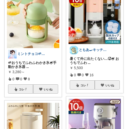
ともあ🍳キッチンと暮らし
ミントチョコ🌱いつもありがとう
暑くて外に出たくない…🥵🍧 お
🌱おうちでふわふわかき氷🍧手
うちでふわ
...
動かき氷器
...
￥
5,500
￥
3,280～
0
0
16
0
0
8
コレ
いいね
コレ
いいね