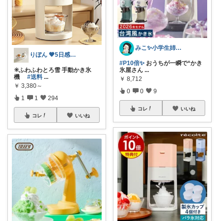
みこ✨小学生姉妹の母ちゃん
りぼん 🧡5日感謝です🫶
#P10倍✨
おうちが一瞬で“かき
✳️ふわふわとろ雪 手動かき氷
氷屋さん
...
機
#送料
...
￥
8,712
￥
3,380～
0
0
9
1
1
294
コレ
いいね
コレ
いいね