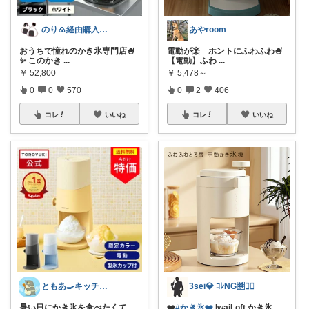
のり🍙経由購入ありがとうございます🍙
あやroom
おうちで憧れのかき氷専門店🍧
電動が楽 ホントにふわふわ🍧
✨ このかき
...
【電動】ふわ
...
￥
52,800
￥
5,478～
0
0
570
0
2
406
コレ
いいね
コレ
いいね
ともあ🍳キッチンと暮らし
3sei💎 ｺﾚNG🈲🙅‍♀️
暑い日にかき氷を食べたくて
❤️
#かき氷❤️
IwaiLoft かき氷
...