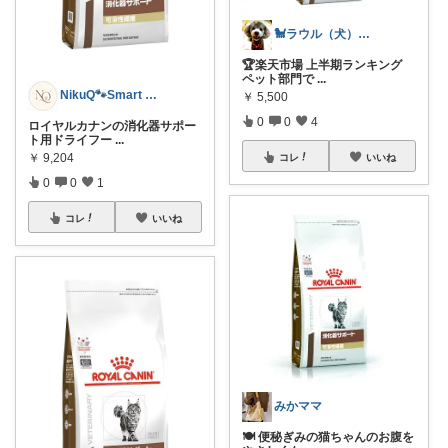
🐩ラウル（犬）と私の健康ROOM🐾
🏆楽天市場 上半期ランキング
ペット部門で
...
NikuQ🐾Smart Choice
￥
5,500
0
0
4
ロイヤルカナンの消化器サポー
ト用ドライフー
...
￥
9,204
コレ
いいね
0
0
1
コレ
いいね
みかママ
🍽️ 便秘ぎみの猫ちゃんのお腹を