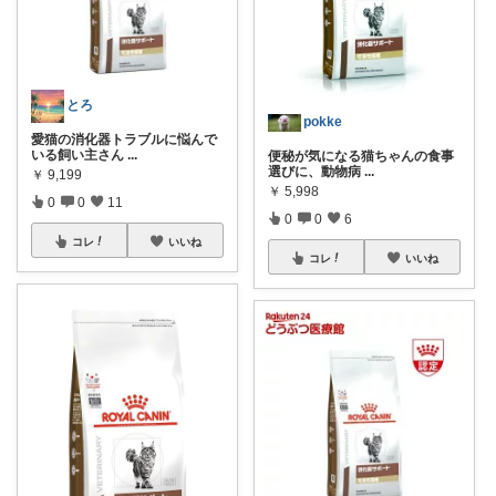
とろ
pokke
愛猫の消化器トラブルに悩んで
いる飼い主さん
...
便秘が気になる猫ちゃんの食事
選びに、動物病
...
￥
9,199
￥
5,998
0
0
11
0
0
6
コレ
いいね
コレ
いいね