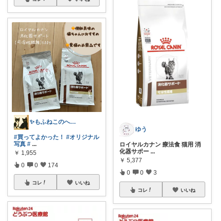
✨もふねこのへや✨
ゆう
#買ってよかった！
#オリジナル
写真
#
...
ロイヤルカナン 療法食 猫用 消
化器サポー
...
￥
1,955
￥
5,377
0
0
174
0
0
3
コレ
いいね
コレ
いいね