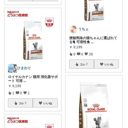
うちぇ
便秘気味の猫ちゃんに選ばれて
る🐈 可溶性食
...
￥
9,199
0
0
29
コレ
いいね
ひまわり
ロイヤルカナン 猫用 消化器サポ
ート 可溶
...
￥
9,199
1
0
1
コレ
いいね