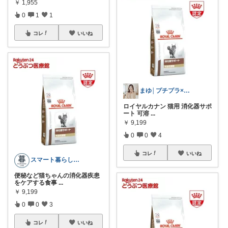
￥
1,955
0
1
1
コレ
いいね
まゆ│プチプラ×ご褒美スイーツ
ロイヤルカナン 猫用 消化器サポ
ート 可溶
...
￥
9,199
0
0
4
コレ
いいね
スマート暮らしラボ
便秘など猫ちゃんの消化器疾患
をケアする食事
...
￥
9,199
0
0
3
コレ
いいね