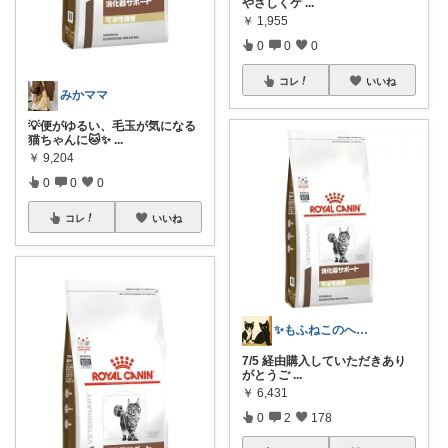
やさしくケ
...
￥
1,955
0
0
0
コレ
いいね
みかママ
💡便がゆるい、毛玉が気になる
猫ちゃんに🐱✨
...
￥
9,204
0
0
0
コレ
いいね
✨もふねこのへや✨
7/5 経由購入していただきあり
がとうご
...
￥
6,431
0
2
178