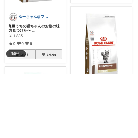
ゆーちゃん@フォロワーさまから購入💕
🐈‍⬛うちの猫ちゃんのお腹の味
方見つけた〜
...
￥
1,885
0
0
6
946
件
コレ
いいね
シヴァくんと少佐のROOM
🐾🌱 便秘に悩む猫ちゃんも元気
いっぱい！
...
￥
5,377
0
0
3
シヴァくんと少佐のROOM
コレ
いいね