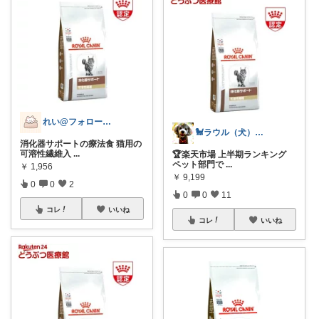
れい@フォロー＆経由購入感謝です♪
🐩ラウル（犬）と私の健康ROOM🐾
消化器サポートの療法食 猫用の
可溶性繊維入
...
🏆楽天市場 上半期ランキング
ペット部門で
...
￥
1,956
￥
9,199
0
0
2
0
0
11
コレ
いいね
コレ
いいね