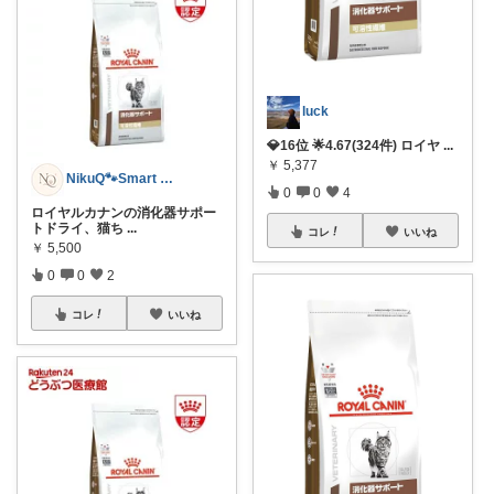
luck
💎16位 🌟4.67(324件) ロイヤ
...
￥
5,377
NikuQ🐾Smart Choice
0
0
4
ロイヤルカナンの消化器サポー
トドライ、猫ち
...
コレ
いいね
￥
5,500
0
0
2
コレ
いいね