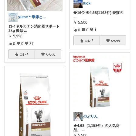
luck
💎16位 🌟4.68(1163件) 愛猫の
yume＊季節と暮らしを愉しむ
...
￥
5,500
ロイヤルカナン消化器サポート
0
0
1
2kg 義母
...
￥
5,998
コレ
いいね
0
0
37
コレ
いいね
のぶりん
★4.68（1,158件）の人気商
品。
...
￥
5,500