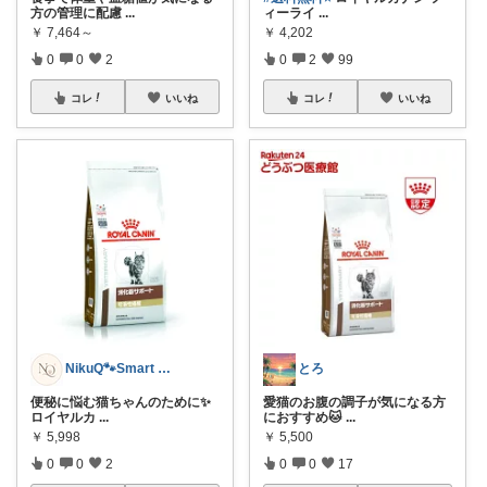
方の管理に配慮
...
ィーライ
...
￥
7,464～
￥
4,202
0
0
2
0
2
99
コレ
いいね
コレ
いいね
NikuQ🐾Smart Choice
とろ
便秘に悩む猫ちゃんのために✨
愛猫のお腹の調子が気になる方
ロイヤルカ
...
におすすめ🐱
...
￥
5,998
￥
5,500
0
0
2
0
0
17