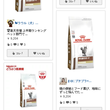
コレ
いいね
🐩ラウル（犬）と私の健康ROOM🐾
🏆楽天市場 上半期ランキング
ペット部門で
...
￥
9,204
0
0
3
コレ
いいね
まゆ│プチプラ×ご褒美スイーツ
猫の便秘とフード選び、地味に
ずっと悩んでた
...
￥
9,204
0
0
5