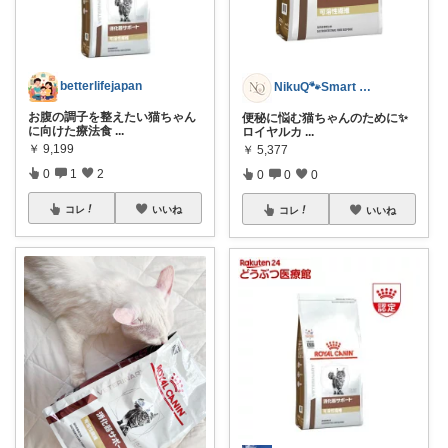
betterlifejapan
NikuQ🐾Smart Choice
お腹の調子を整えたい猫ちゃん
便秘に悩む猫ちゃんのために✨
に向けた療法食
...
ロイヤルカ
...
￥
9,199
￥
5,377
0
1
2
0
0
0
コレ
いいね
コレ
いいね