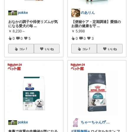
pokke
のありん
おなかの調子や排便リズムが気
【便秘ケア・定期調達】愛猫の
になる愛犬の毎
...
お腹の健康を守
...
￥
8,230～
￥
5,998
0
0
5
0
0
3
コレ
いいね
コレ
いいね
pokke
ちゃーちゃん‪ꯁꯧありがとう🫶🏻💕
食事で体重や血糖値が気になる
#送料無料⭐️
ロイヤルカナン フ