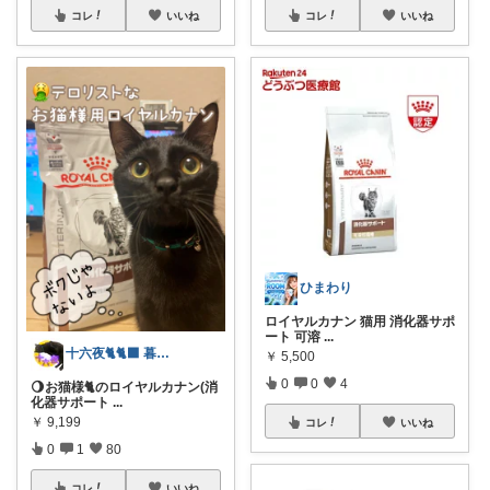
コレ
いいね
コレ
いいね
ひまわり
ロイヤルカナン 猫用 消化器サポ
ート 可溶
...
十六夜🐈🐈‍⬛ 暮らしのあれこれ
￥
5,500
0
0
4
🌖お猫様🐈のロイヤルカナン(消
化器サポート
...
￥
9,199
コレ
いいね
0
1
80
コレ
いいね