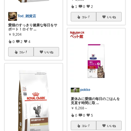
1
0
2
Tod_雑貨店
コレ
いいね
愛猫のすっきり健康な毎日をサ
ポート！ロイヤ
...
￥
9,204
0
2
4
コレ
いいね
pokke
夏休みに愛猫の毎日のごはんを
見直す時間に取
...
￥
6,268～
0
0
5
コレ
いいね