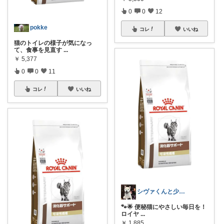
0
0
12
pokke
コレ
いいね
猫のトイレの様子が気になっ
て、食事を見直す
...
￥
5,377
0
0
11
コレ
いいね
シヴァくんと少佐のROOM
🐾🌟 便秘猫にやさしい毎日を！
ロイヤ
...
￥
1,885