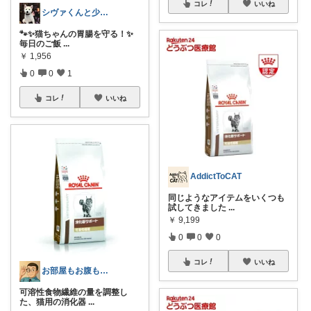
コレ
いいね
シヴァくんと少佐のROOM
🐾✨猫ちゃんの胃腸を守る！✨
毎日のご飯
...
￥
1,956
0
0
1
コレ
いいね
AddictToCAT
同じようなアイテムをいくつも
試してきました
...
￥
9,199
0
0
0
コレ
いいね
お部屋もお腹もピッカピカの専門家
可溶性食物繊維の量を調整し
た、猫用の消化器
...