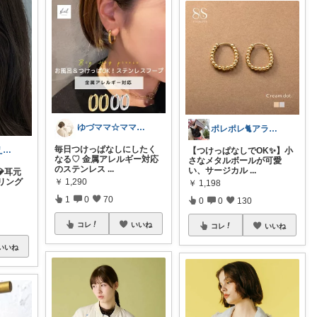
ゆづママ☆ママおすすめアイテム✩.*˚
ポレポレ🐈アラフィフの可愛い図鑑
毎日つけっぱなしにしたく
つみ🌙🤍高見えアクセ&ファッション
【つけっぱなしでOK✨】小
なる♡ 金属アレルギー対応
さなメタルボールが可愛
のステンレス
...
い、サージカル
...
耳元
￥
1,290
リング
￥
1,198
1
0
70
0
0
130
コレ
いいね
コレ
いいね
いいね