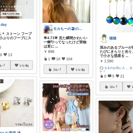
 day
モカちーの🏖️のんびりライフ🐈✨
IL＊ ストーン フープ
 小ぶりのフープにス
🌟4.73🌟 見た瞬間かわいい
猫猫
〰︎🙈💘ってなったけど実物
は更に
...
0
深みのあるブルーが
￥
898
たびにきらりと光り
0
13
で小さな惑星を
...
1
10
104
￥
1,580
レ
いいね
るるのお気に入
...
さ
コレ
いいね
レ！
0
5
21
コレ