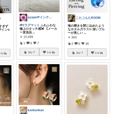
ayapo🌱インテリア&雑貨
こたごんたROOM
m
🌱
#ラグマット
ふわふわな
海の輝きを閉じ込めたよう
すぎず
極上のタッチ感💓 【メーカ
なホタルガラス✨ 深いブル
ザイン✨
ー直送品
...
ーが美しい
...
￥
15,499
￥
900
1
0
7
0
0
38
コレ
いいね
コレ
いいね
いいね
kankankan