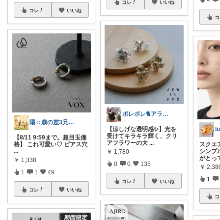
コレ
いいね
コレ
いいね
コ
ポレポレ🐈アラフィフの可愛い図鑑
陽☺︎歳の差3兄弟子育て
l
【涼しげな透明感✨】光を
受けてキラキラ輝く、クリ
【8/11 9:59まで。超目玉価
アフラワーの大
...
格】 これ可愛い♡ ピアス穴
スクエ
...
シンプ
￥
1,780
がとっ
￥
1,338
0
0
135
￥
2,38
1
1
49
1
コレ
いいね
コレ
いいね
コ