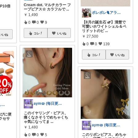
Cream dot. マルチカラー フ
P10倍
ープピアス☆ カラフルで
...
ポレポレ🐈アラフィフの可愛い図鑑
￥
1,490
【8月の誕生石 🌿】清楚で
0
0
9
可愛いホワイトシェル＆ペ
リドットのピ
...
コレ
いいね
いいね
￥
27,500
0
0
139
コレ
いいね
aym🥨 (毎日更新してます🙌)
まりんの暮らしと体整え癒しROOM🌈
このイヤリング・ピアス、
びに便
痛くなさそうでめちゃくち
クセサ
ゃ気になってま
...
aym🥨 (毎日更新してます🙌)
￥
1,480
このリボンピアス、めちゃ
0
0
5