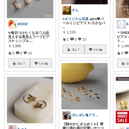
すん
#オリジナル写真
ajiro🧡パ
ールミニピアス ✨ 小さなパ
ゆゆゆ
&
...
￥
1,100
✨毎日つけたくなる♡上品
＊SHE
見えする高見えフープピア
ピアス
1
0
10
ス✨ シンプル
...
ト
...
￥
1,980
￥
1,49
コレ
いいね
0
0
10
0
コレ
いいね
コ
ポレポレ🐈アラフィフの可愛い図鑑
【軽やかにきらめく✨】華
奢な揺れ感が可愛いサージ