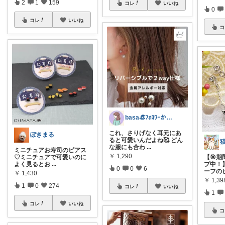
2
1
159
コレ
いいね
0
コレ
いいね
コ
basa👒ﾌｫﾛﾜｰから経由購入します
これ、さりげなく耳元にあ
ぽきまる
ると可愛いんだよね🥰 どん
な服にも合わ
...
ミニチュアお寿司のピアス
￥
1,290
♡ミニチュアで可愛いのに
【🎯
よく見るとお
...
プ中！
0
0
6
ーフの
￥
1,430
￥
1,39
1
0
274
コレ
いいね
1
コレ
いいね
コ