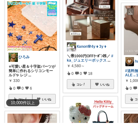
Кanon🌸4y👧3y👦
＼🉐1000円OFFｸｰﾎﾟﾝ🧸／
#
ひろみ
ka_ジュエリーボックス
...
￥
4,580～
⭐可愛い星＆十字架パーツが
簡単に作れるシリコンモー
#送料
0
0
18
ルド✨ レジ
...
ALE→
￥
330
￥
1,00
コレ
いいね
0
0
6
0
コレ
いいね
コ
10,000
件
以上