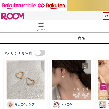
ROOM
Feed
商品
#オリジナル写真
ちょこ☕️シンプルで快適な暮らし🌱
ぺぺこ☘️