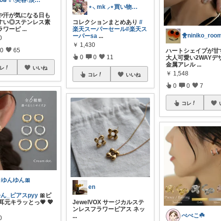
𝘕𝘰𝘢 𓍯美容˖淡色˖グレージュ
⋆⸜ mk ⸝⋆買い物は楽天で
や汗が気になる日も
すい◎ステンレス素
コレクションまとめあり
#
ラワーピ
...
楽天スーパーセール
#楽天ス
🐥niniko_roo
ーパーsa
...
0
￥
1,430
0
65
ハートシェイプが甘
0
0
11
大人可愛い2WAYデ
金属アレル
...
レ
いいね
￥
1,548
コレ
いいね
0
0
7
コレ
ゆんゆん🎀
en
ん_ピアスpyy
🎀ピ
 耳元キラッとっ💗 💖
JewelVOX サージカルステ
ンレスフラワーピアス ネッ
ぺぺこ☘️
...
0