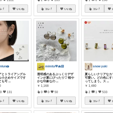
レ
いいね
コレ
いいね
コレ
unlun🍩
mimita💛🙏🏻
snow yuki
アとトライアングル
透明感のあるぷっくりデザ
夏らしいクリアなカ
ル小さめサイズです
インが夏にぴったり♡ 軽や
可愛い。どの色にす
ても可
...
かな印象なの
...
ってしまう。ス
...
0
￥
1,168
￥
1,480
0
131
0
0
50
2
1
533
レ
いいね
コレ
いいね
コレ