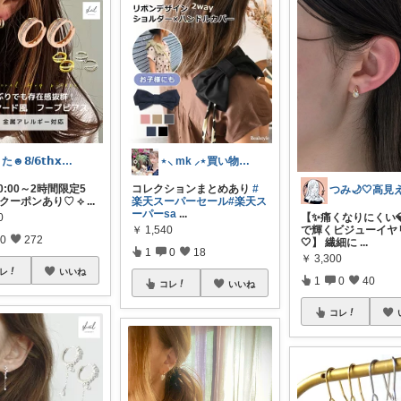
うた☻𝟴/𝟲𝘁𝗵𝘅ᜊ⍤⃝ᜊ
⋆⸜ mk ⸝⋆買い物は楽天で
 20:00～2時間限定5
コレクションまとめあり
#
Fクーポンあり♡ ⟡
...
楽天スーパーセール
#楽天ス
ーパーsa
...
0
【✨痛くなりにくい
￥
1,540
で輝くビジューイヤ
0
272
🤍】 繊細に
...
1
0
18
￥
3,300
レ
いいね
1
0
40
コレ
いいね
コレ