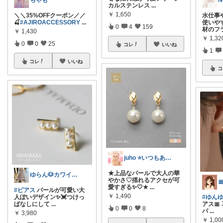
ちゃも
カルステンレス
...
￥
1,650
＼＼35%OFFクーポン／／
水仕事
🍒
#AJIROACCESSORY
...
使いや
0
4
159
材のフ
￥
1,430
￥
1,32
0
0
25
コレ
いいね
1
コレ
いいね
コ
juho ⭐いつもありがとうございます
★上品なパールで大人の華
ゆらん🐶カワイイ物コレクター
やかさ♡揺れるアクセが可

愛すぎる✨🤍★
...
#ピアス
パールが可愛い大
￥
1,490
人ぽいデザイン✨💓つけっ
#ゆんゆ
ぱなしにして
...
アス🎀
0
0
8
パ
...
￥
3,980
￥
1,00