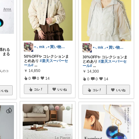
⋆⸜ mk ⸝⋆買い物は楽天で
⋆⸜ mk ⸝⋆買い物は楽天で
揺れる
、まる
50%OFF✨ コレクションま
30%OFF✨ コレクションま
とめあり
#楽天スーパーセ
とめあり
#楽天スーパーセ
ール
#
...
ール
#
...
￥
14,850
んのコ
￥
14,300
0
0
14
0
0
14
コレ
いいね
コレ
いいね
いいね