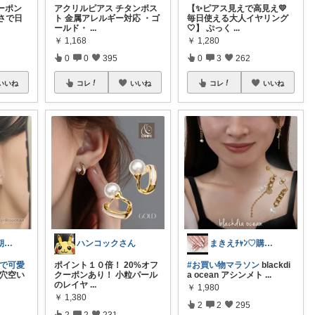
ーポン
アクリルピアス チタンポス
【✨ピアス見えで高見え💛
さで日
ト 金属アレルギー対応 ・ゴ
毎日使える大人イヤリング
ールド・
...
🤍】 ぷっく
...
￥
1,168
￥
1,280
0
0
395
0
3
262
いいね
コレ
いいね
コレ
いいね
りすちゃん │ 朝コレ
ハンコックさん
まきえﾁｬﾝ♡購入感謝😻
いで可愛
ポイント１０倍！ 20%オフ
#お買い物マラソン
blackdi
穴空い
クーポンあり！ 小粒パール
a ocean アシンメト
...
のレイヤ
...
￥
1,980
￥
1,380
2
2
295
2
2
231