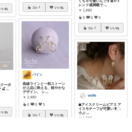
くちゃ可愛いんです🎀✨ト
レンド感満載で
...
コレ
いいね
いいね
￥
1,480
0
0
5
コレ
いいね
パイン
曲線ラインと一粒ストーン
Fクーポ
が上品に映える、軽やかな
 🍒
...
デザイン。 シ
...
wolle
￥
2,480
◼︎アイスクリームピアス ア
0
0
5
イスモチーフが可愛い🍦ˎˊ˗
いいね
小ぶ
...
コレ
いいね
￥
1,580
0
0
321