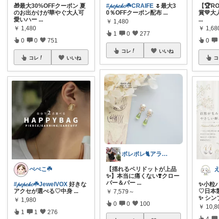
🎁最大30%OFFクーポン 夏
#𝓅𝑒𝓅𝑒𝓀𝑜☘️CRAIFE
🌷最大3
【🏆RO
のお出かけが華やぐ大人可
0％OFFクーポン配布
...
賞💛
愛いハー
...
...
￥
1,480
￥
1,480
￥
1,68
1
0
277
0
0
751
0
コレ
いいね
コレ
いいね
コ
ポレポレ🐈アラフィフの可愛い図鑑
ぺぺこ☘️
【揺れるペリドットが上品
✨】本当に痛くない❣️クロー
バー＆パー
...
#𝓅𝑒𝓅𝑒𝓀𝑜☘️JewelVOX
好きな
✨小粒
アクセが選べる♡中身
...
♡日本
￥
7,579～
✨ シン
￥
1,980
0
0
100
￥
10,8
1
1
276
4