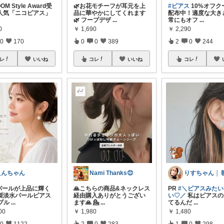
OM Style Award受
🌿お花モチーフが耳元を上
#ピアス
10%オフク
大人気「ニコピアス」
品に華やかにしてくれます
配布中！適度な大き
🌿 フープデザ
...
常にもオフ
...
0
￥
1,690
￥
2,290
0
170
0
0
389
2
0
244
レ
いいね
コレ
いいね
コレ
えんちゃん
Nami Thanks😊
パールが上品に輝く
🙏こちらの商品&ネックレス
PR
#＼ピアスみた
製淡水パールピアス
経由購入ありがとうござい
い♡／
私はピアスの
プル
...
ます🙏 💁‍
...
てるんだ
...
00
￥
1,980
￥
1,480
0
1122
2
0
283
1
0
298