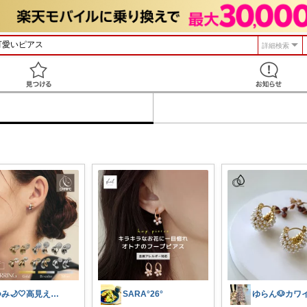
詳細検索
見つける
つみ🌙🤍高見えアクセ&ファッション
SARA°26°