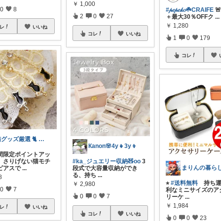
￥
1,000
0
8
#𝓅𝑒𝓅𝑒𝓀𝑜☘️CRAIFE

2
0
27
＋最大30％OFFク
...
￥
1,280
レ
いいね
コレ
いいね
1
0
179
コレ
猫グッズ厳選 🐈 にゃん具市場 🌈
Кanon🌸4y👧3y👦
期間限定ポイントアッ
】さりげない猫モチ
#ka_ジュエリー収納🧸oo
3
ピアスで
...
段式で大容量収納ができ
る、持ち
...
8
⭐︎
#送料無料
持ち運
￥
2,980
0
7
利なミニサイズのア
0
0
7
リーケ
...
￥
1,984
レ
いいね
コレ
いいね
0
0
23