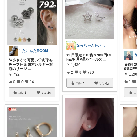
なっちゃん✨いつもありがとう😊✨
こたごんたROOM
⭐️1日限定 P10倍＆980円OF
F🎫✨ 月×星×パールの
...
🐾小さくて可愛い♡肉球モ
チーフ✨ 金属アレルギー対
🔥8/4
￥
1,430
応のサージ
...
0%OF
2
8
720
￥
792
￥
1,29
0
0
14
1
コレ
いいね
コレ
いいね
コ