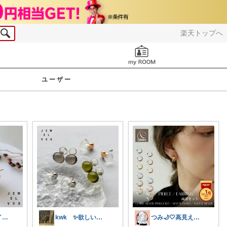
楽天トップへ
お知らせ
ユーザー
ゆらん🐶カワイイ物コレクター
kwk ✨欲しいもんいっぱい
つみ🌙🤍高見えアクセ&ファッション