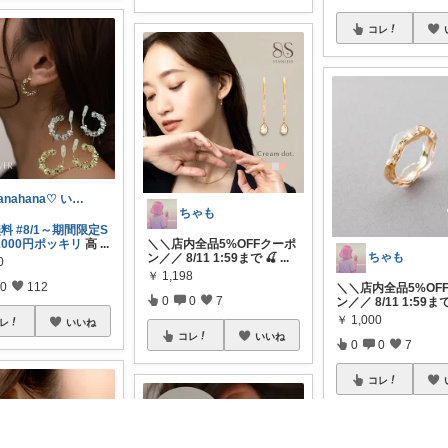
コレ
hanahana♡ いつもありがとう🙏
ちゃも
無料
#8/1～期間限定S
1000円ポッキリ
高
...
＼＼店内全品5%OFFクーポ
ちゃも
ン／／ 8/11 1:59まで 🍒
...
0
￥
1,198
0
112
＼＼店内全品5%OF
0
0
7
ン／／ 8/11 1:59まで
￥
1,000
レ
いいね
コレ
いいね
0
0
7
コレ