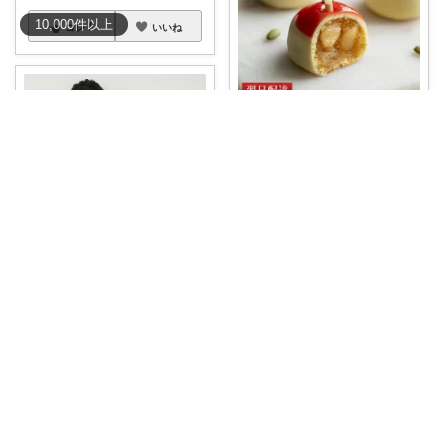
10,000
件
以上
コレ
いいね
MAROOM l 30代の愛用品🧡
もらって嬉しい可愛いスイーツ
🍎 りんごま
...
￥
1,728～
0
0
35
コレ
いいね
⋆⸜ mk ⸝⋆買い物は楽天で
40%OFF✨ コレクションまとめ
あり
#
...
￥
8,976
0
0
10