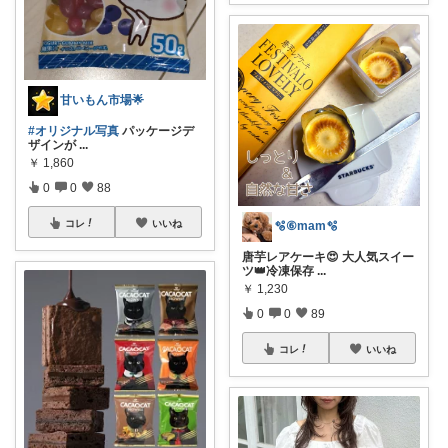
甘いもん市場🌟
#オリジナル写真
パッケージデ
ザインが
...
￥
1,860
0
0
88
コレ
いいね
🫧⑥mam🫧
唐芋レアケーキ😍 大人気スイー
ツ👑冷凍保存
...
￥
1,230
0
0
89
コレ
いいね