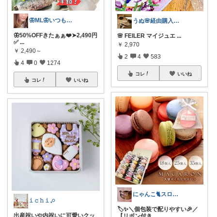
🦋ML🦋いつもありがとう💓
うぬ🌸経由購入ありがとです🙇‍♀️
🦋50%OFFきたぁぁ❤️➤2,490円
🌸 FEILER マイジュエ
...
✅
...
￥
2,970
￥
2,490～
2
4
583
4
0
1274
コレ
いいね
コレ
いいね
にゃんこ🐈スローです🐢💦
𝚒 𝚌 𝚑 𝚒 𓈒𓏸
🏷️✨＼個包装で配りやすい🎉／
出産祝いや内祝いに可愛いクッ
【リボン付き
...