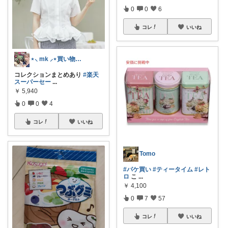
0
0
6
コレ
いいね
⋆⸜ mk ⸝⋆買い物は楽天で
コレクションまとめあり
#楽天
スーパーセー
...
￥
5,940
0
0
4
コレ
いいね
Tomo
#パケ買い
#ティータイム
#レト
ロ
こ
...
￥
4,100
0
7
57
コレ
いいね