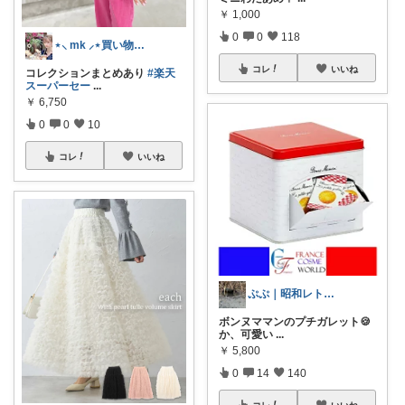
￥
1,000
0
0
118
⋆⸜ mk ⸝⋆買い物は楽天で
コレ
いいね
コレクションまとめあり
#楽天
スーパーセー
...
￥
6,750
0
0
10
コレ
いいね
ぷぷ｜昭和レトロの器好き
ボンヌママンのプチガレット🍪
か、可愛い
...
￥
5,800
0
14
140