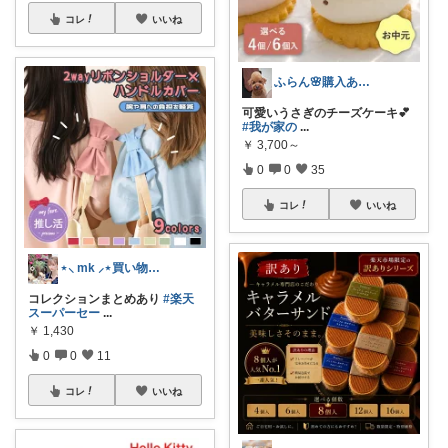
コレ
いいね
ふらん🌸購入ありがとうございます🌟
可愛いうさぎのチーズケーキ💕
#我が家の
...
￥
3,700～
0
0
35
コレ
いいね
⋆⸜ mk ⸝⋆買い物は楽天で
コレクションまとめあり
#楽天
スーパーセー
...
￥
1,430
0
0
11
コレ
いいね