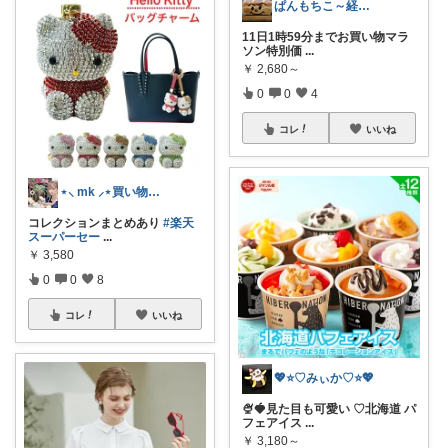
ぱんもちこ～経由購入ありがとうございます
11日1時59分までお買い物マラ
ソン特別価
...
￥
2,680～
0
0
4
コレ
いいね
⋆⸜ mk ⸝⋆買い物は楽天で
コレクションまとめあり
#楽天
スーパーセー
...
￥
3,580
0
0
8
コレ
いいね
💖⭐️♡みぃか♡⭐️💖
🍨🍓見た目も可愛い ♡北海道 パ
フェアイス
...
￥
3,180～