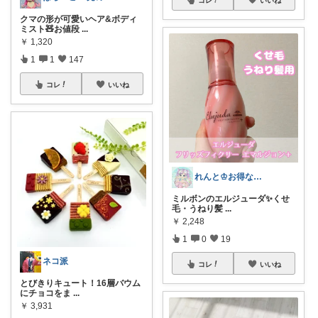
クマの形が可愛いヘア&ボディ
ミスト🧸お値段
...
￥
1,320
1
1
147
コレ
いいね
れんと♔お得なもの＆可愛いもの集め💙
ミルボンのエルジューダ✨️くせ
毛・うねり髪
...
￥
2,248
1
0
19
ネコ派
コレ
いいね
とびきりキュート！16層バウム
にチョコをま
...
￥
3,931