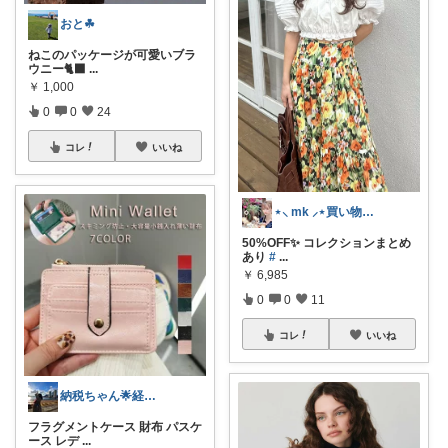
おと☘︎
ねこのパッケージが可愛いブラ
ウニー🐈‍⬛
...
￥
1,000
0
0
24
コレ
いいね
⋆⸜ mk ⸝⋆買い物は楽天で
50%OFF✨ コレクションまとめ
あり
#
...
￥
6,985
0
0
11
コレ
いいね
納税ちゃん🌟経由購入★
フラグメントケース 財布 パスケ
ース レデ
...