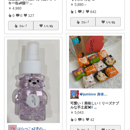
キー缶👶🏻♡
...
￥
5,880～
￥
4,980
1
2
642
0
0
127
コレ
いいね
コレ
いいね
💎jamlove 身体に優しく
可愛い！美味しい！リーズナブ
ルな手土産💓
#
...
￥
5,043
0
6
42
はらぺこ⭐︎2児のママ
コレ
いいね