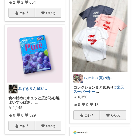
2
2
654
コレ
いいね
⋆⸜ mk ⸝⋆買い物は楽天で
コレクションまとめあり
#楽天
みずきりん😄8/6日お買い上げ感謝
スーパーセー
...
￥
6,350
食べ始めにキュッと広がる心地
よいすっぱさ、
...
0
0
13
￥
1,145
0
0
529
コレ
いいね
コレ
いいね