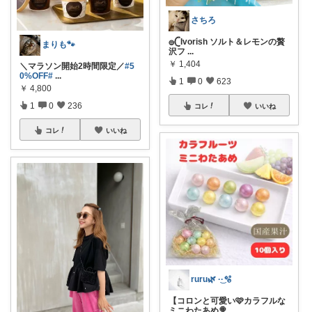
さちろ
𓐍𓊆Ivorish ソルト＆レモンの贅
まりも🐾
沢フ
...
￥
1,404
＼マラソン開始2時間限定／
#5
0%OFF
#
...
1
0
623
￥
4,800
1
0
236
コレ
いいね
コレ
いいね
ruru🌿 ·͜·🫧
【コロンと可愛い🩷カラフルな
ミニわたあめ🍭
...