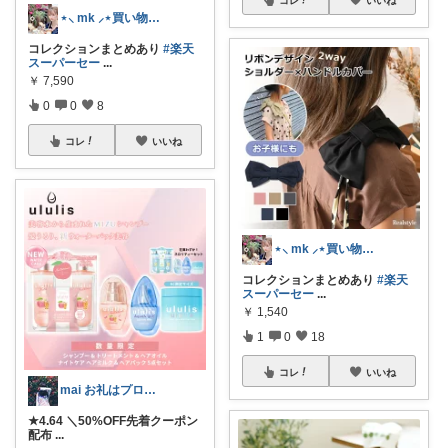
コレ
いいね
⋆⸜ mk ⸝⋆買い物は楽天で
コレクションまとめあり
#楽天
スーパーセー
...
￥
7,590
0
0
8
コレ
いいね
⋆⸜ mk ⸝⋆買い物は楽天で
コレクションまとめあり
#楽天
スーパーセー
...
￥
1,540
1
0
18
コレ
いいね
mai お礼はプロフに𓅯𖤣𖥧✳︎
★4.64 ＼50%OFF先着クーポン
配布
...