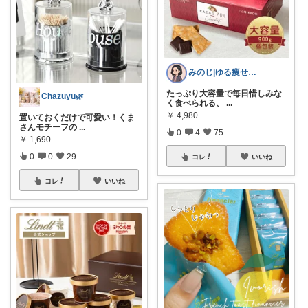
みのじ|ゆる痩せ✕節約暮らし🍀
たっぷり大容量で毎日惜しみな
Chazuyu🌿
く食べられる、
...
￥
4,980
置いておくだけで可愛い！くま
さんモチーフの
...
0
4
75
￥
1,690
0
0
29
コレ
いいね
コレ
いいね