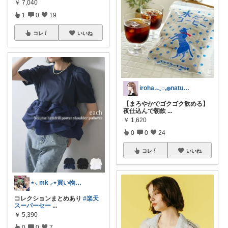
￥
7,040
1
0
19
コレ
いいね
iroha𓂃◌𓈒𓐍natural✯
【まろやかでゴクゴク飲める】
夜仕込んで朝飲
...
￥
1,620
0
0
24
コレ
いいね
⋆⸜ mk ⸝⋆買い物は楽天で
コレクションまとめあり
#楽天
スーパーセー
...
￥
5,390
0
0
7