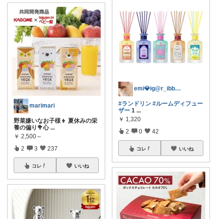
emi💎ig@r_ibbon_💍💎
#ランドリン
#ルームディフュー
marimari
ザー
1
...
￥
1,320
野菜嫌いなお子様👦 夏休みの栄
養の偏り🥦心
...
2
0
42
￥
2,500～
2
3
237
コレ
いいね
コレ
いいね