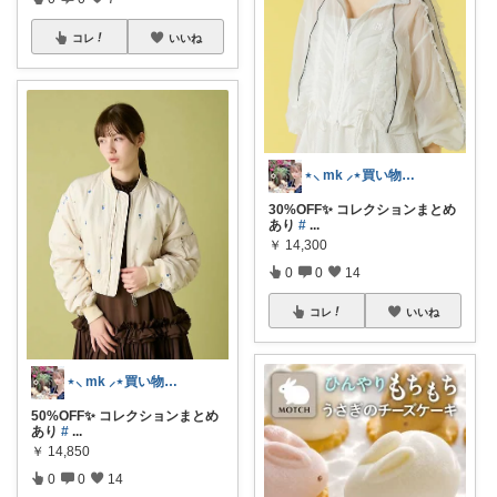
コレ
いいね
⋆⸜ mk ⸝⋆買い物は楽天で
30%OFF✨ コレクションまとめ
あり
#
...
￥
14,300
0
0
14
コレ
いいね
⋆⸜ mk ⸝⋆買い物は楽天で
50%OFF✨ コレクションまとめ
あり
#
...
￥
14,850
0
0
14