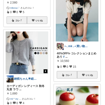
￥
2,580
mikesa♡
さんのコレ！
0
0
5
コレ
いいね
⋆⸜ mk ⸝⋆買い物は楽天で
40%OFF✨ コレクションまとめ
あり
#
...
￥
10,560
0
0
15
コレ
いいね
納税ちゃん🌟経由購入★
カーディガン レディース 秋冬
丸首 ラウ
...
￥
1,680
mii＊sty
...
さんのコレ！
0
0
4