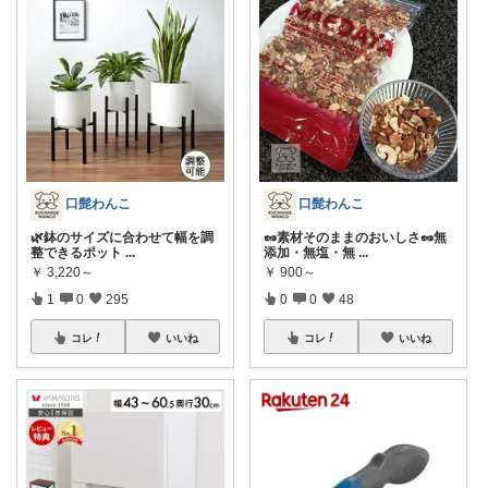
口髭わんこ
口髭わんこ
🌿鉢のサイズに合わせて幅を調
🥜素材そのままのおいしさ🥜無
整できるポット
...
添加・無塩・無
...
￥
3,220～
￥
900～
1
0
295
0
0
48
コレ
いいね
コレ
いいね