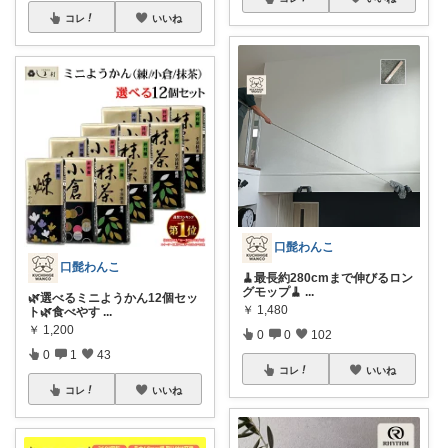
コレ
いいね
口髭わんこ
口髭わんこ
🧹最長約280cmまで伸びるロン
グモップ🧹
...
🌿選べるミニようかん12個セッ
￥
1,480
ト🌿食べやす
...
￥
1,200
0
0
102
0
1
43
コレ
いいね
コレ
いいね