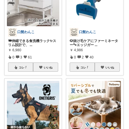
口髭わんこ
口髭わんこ
🍽️伸縮できる食洗機ラック✨ス
🐶抜け毛ケアにファーミネータ
リム設計で、
...
ー🐾エッジガー
...
￥
6,980
￥
4,986
0
3
61
0
2
40
コレ
いいね
コレ
いいね