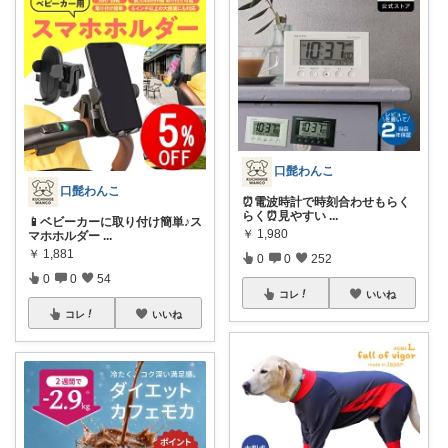
口髭わんこ
口髭わんこ
⏰電波時計で時刻合わせもらく
らく⏰見やすい
...
📱ベビーカーに取り付け簡単♪ス
￥
1,980
マホホルダー
...
￥
1,881
0
0
252
0
0
54
コレ
いいね
コレ
いいね