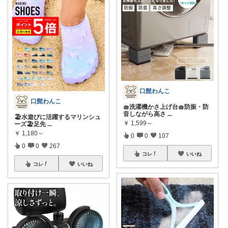
口髭わんこ
口髭わんこ
🧺洗濯機かさ上げ台🧺防振・防
音しながら高さ
...
🏖️水遊びに活躍するマリンシュ
￥
1,599～
ーズ🏖️足先
...
￥
1,180～
0
0
107
0
0
267
コレ
いいね
コレ
いいね