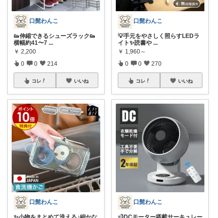
口髭わんこ
口髭わんこ
👟伸縮できるシューズラック👟
💡手元をやさしく照らすLEDラ
横幅約41〜7
...
イト✨読書や
...
￥
2,200
￥
1,960～
0
0
214
0
0
270
コレ
いいね
コレ
いいね
口髭わんこ
口髭わんこ
✨小物をまとめて洗える♪細かな
💨DCモーター搭載サーキュレー