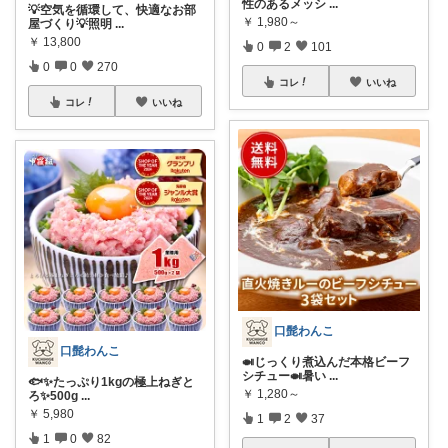
性のあるメッシ
...
💡空気を循環して、快適なお部
￥
1,980～
屋づくり💡照明
...
￥
13,800
0
2
101
0
0
270
コレ
いいね
コレ
いいね
口髭わんこ
口髭わんこ
🍛じっくり煮込んだ本格ビーフ
シチュー🍛暑い
...
🐟✨たっぷり1kgの極上ねぎと
￥
1,280～
ろ✨500g
...
￥
5,980
1
2
37
1
0
82