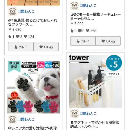
口髭わんこ
口髭わんこ
🌙DCモーター搭載サーキュレー
ター✨心地よ
...
🌿4色展開♪飾るだけでおしゃれ
￥
6,999
なフラワース
...
￥
3,680
0
0
258
1
3
124
コレ
いいね
コレ
いいね
口髭わんこ
口髭わんこ
🧲マグネットで浮かせる浴室収
納🛁ボトルや小
...
🐶シニア犬の滑り対策に🐾肉球