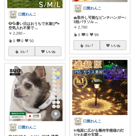
口髭わんこ
口髭わんこ
🧺取外し可能なピンチハンガー♪
3段パラソル
...
🐶💦暑い日はおうちで水遊び🐾
￥
2,780
空気入れ不要で
...
￥
2,280～
0
0
99
0
0
50
コレ
いいね
コレ
いいね
口髭わんこ
口髭わんこ
✨地面に広がる幾何学模様の灯
り✨お庭や玄関
...