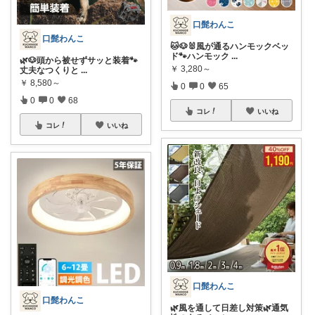
口髭わんこ
口髭わんこ
🐱🐶🐰風が通るハンモックベッ
ド🐾ハンモック
...
🌿🐶頭から被せずサッと装着🐾
￥
3,280～
丈夫なつくりと
...
￥
8,580～
0
0
65
0
0
68
コレ
いいね
コレ
いいね
口髭わんこ
口髭わんこ
🌿風を通して日差し対策🌿通気