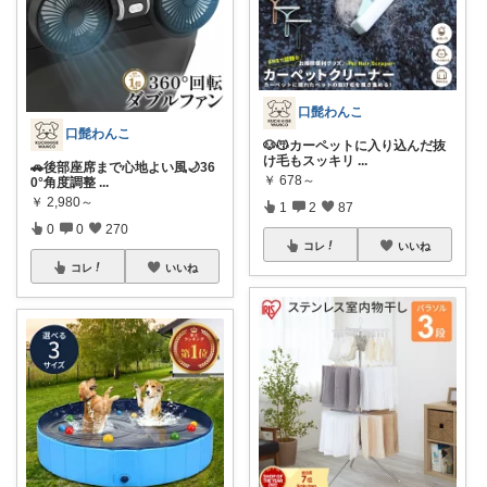
口髭わんこ
口髭わんこ
🐶😽カーペットに入り込んだ抜
け毛もスッキリ
...
🚗後部座席まで心地よい風🌙36
￥
678～
0°角度調整
...
￥
2,980～
1
2
87
0
0
270
コレ
いいね
コレ
いいね