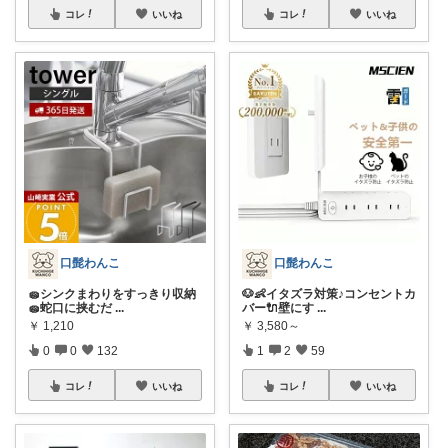
コレ
いいね
コレ
いいね
口髭わんこ
口髭わんこ
🧽シンクまわりをすっきり収納
🐶👶イタズラ対策♪コンセントカ
🧽蛇口に挟むだ
...
バー🔌壁にす
...
￥
1,210
￥
3,580～
0
0
132
1
2
59
コレ
いいね
コレ
いいね