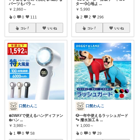
パーツもバラ
...
ター💨心地よ
...
￥
2,860～
￥
5,990
0
0
111
2
2
296
コレ
いいね
コレ
いいね
口髭わんこ
口髭わんこ
❄️3WAYで使えるハンディファン
🐶一年中使えるラッシュガード
❄️ハン
...
🐾 撥水加工＆
...
￥
3,980～
￥
1,000～
1
0
58
0
0
29