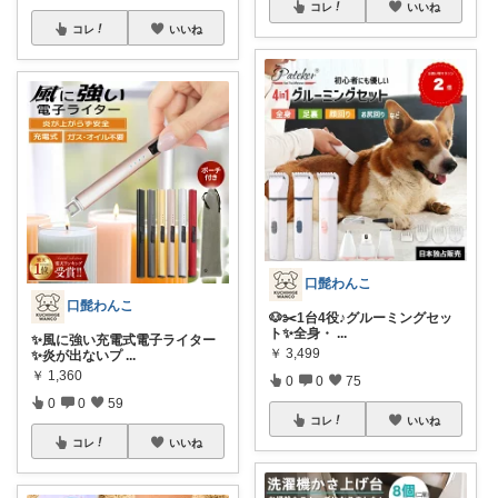
コレ
いいね
コレ
いいね
口髭わんこ
口髭わんこ
🐶✂️1台4役♪グルーミングセッ
ト✨全身・
...
✨風に強い充電式電子ライター
￥
3,499
✨炎が出ないプ
...
￥
1,360
0
0
75
0
0
59
コレ
いいね
コレ
いいね