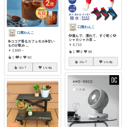
口髭わんこ
口髭わんこ
🐶遊んで、濡れて、すぐ乾く🐶
シャカシャカ音
...
☕️ココア香るカフェモカ☕️甘い
￥
6,710
ものが飲み
...
￥
2,680～
1
0
96
1
0
60
コレ
いいね
コレ
いいね