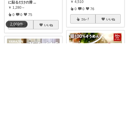
￥
4,510
に貼るだけの滑
...
￥
1,280～
0
0
76
0
0
75
コレ
いいね
2,069
件
コレ
いいね
口髭わんこ
口髭わんこ
🫘グルテンフリー♪黄えんどう豆
100%そう
...
📦奥までムダなく収納📦キャス
￥
2,620～
ター付きで奥の
...
￥
5,499～
0
1
56
0
0
50
コレ
いいね