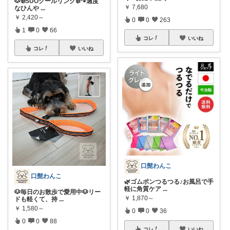
🐶❄️SUOクールリング❄️🐾適度
￥
7,680
なひんや
...
￥
2,420～
0
0
263
1
0
66
コレ
いいね
コレ
いいね
口髭わんこ
口髭わんこ
🌿ゴムポンつるつる♪お風呂で手
軽に角質ケア
...
🐶毎日のお散歩で愛用中🐶リー
￥
1,870～
ドも軽くて、持
...
￥
1,580～
0
0
36
0
0
88
コレ
いいね