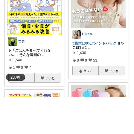
Hikaru
つき
#最大100%ポイントバック
🍼✨
こぼれに
...
✨「ごはんを食べてくれな
￥
1,430
い…」そんな毎日の
...
￥
1,540
0
0
53
1
0
7
コレ
いいね
233
件
コレ
いいね