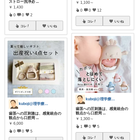
ストロー洗浄必
...
￥
1,100～
￥
1,430
0
0
12
0
0
2
コレ
いいね
コレ
いいね
kuboji@理学療法士の疲れない生活
kuboji@理学療法士の疲れない生活
歯茎への圧刺激は、感覚統合の
観点から口腔周
...
歯茎への圧刺激は、感覚統合の
観点から口腔周
...
￥
1,300～
￥
6,000
1
0
5
0
0
5
コレ
いいね