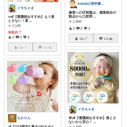
kuboji@理学療法士の疲れない生活
メモちゃま
歯茎への圧刺激は、感覚統合の
観点から口腔周
...
⭐️👶【看護師おすすめ】もう落
とさない！星
...
￥
1,980
￥
2,185
0
0
3
掲載終了
0
0
9
コレ
いいね
コレ
いいね
メモちゃま
ちかりん
🌸👶【看護師おすすめ】落とさ
ないから安心！
...
👶【7/18限定‼ 最大100％ポイ
￥
1,499