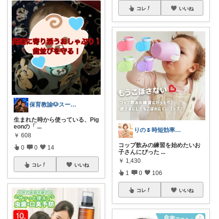
コレ
いいね
保育教諭🐶スーパーセール！
生まれた時から使っている、Pig
eonの「
...
りの🌷時短効率マニア
￥
608
コップ飲みの練習を始めたいお
0
0
14
子さんにぴった
...
￥
1,430
コレ
いいね
1
0
106
コレ
いいね