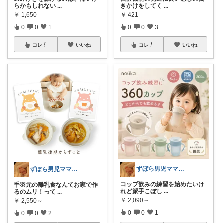
らかもしれない
...
きかけをしてく
...
￥
1,650
￥
421
0
0
1
0
0
3
コレ
いいね
コレ
いいね
ずぼら男児ママの時短便利グッズROOM
ずぼら男児ママの時短便利グッズROOM
コップ飲みの練習を始めたいけ
手羽元の離乳食なんてお家で作
れど派手こぼし
...
るのムリ！って
...
￥
2,090～
￥
2,550～
0
0
1
0
0
2