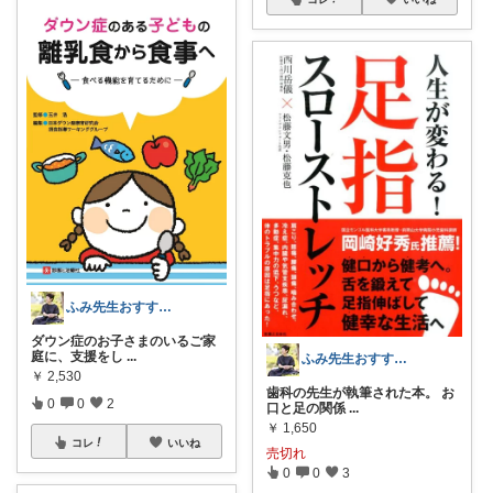
ふみ先生おすすめ 赤ちゃん 育児 発達
ダウン症のお子さまのいるご家
庭に、支援をし
...
ふみ先生おすすめ 赤ちゃん 育児 発達
￥
2,530
歯科の先生が執筆された本。 お
0
0
2
口と足の関係
...
￥
1,650
コレ
いいね
売切れ
0
0
3