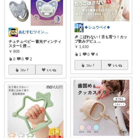
🍀シュウペイ🍀
あむすむツインズ|おすすめ双子育児グッズ
🎉 こぼれない！舌も育つ！カッ
プ飲みデビュ
...
チュチュベビー 蓄光ディンティ
スター1 授
...
￥
1,430
￥
806
1
0
4
0
0
2
コレ
いいね
コレ
いいね