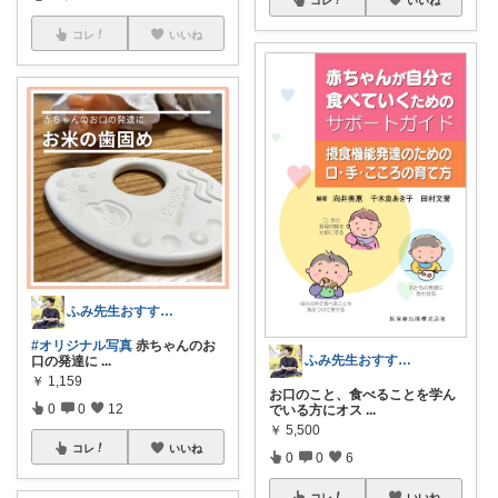
コレ
いいね
ふみ先生おすすめ 赤ちゃん 育児 発達
#オリジナル写真
赤ちゃんのお
ふみ先生おすすめ 赤ちゃん 育児 発達
口の発達に
...
￥
1,159
お口のこと、食べることを学ん
0
0
12
でいる方にオス
...
￥
5,500
コレ
いいね
0
0
6
コレ
いいね