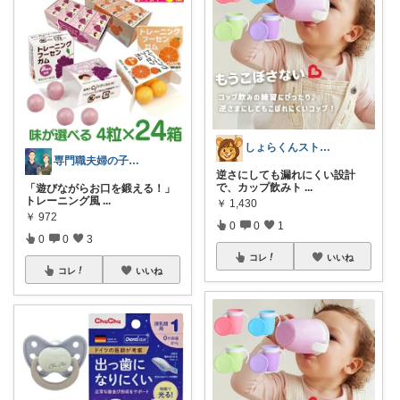
しょらくんストア🐶
専門職夫婦の子育てラジオ
逆さにしても漏れにくい設計
で、カップ飲みト
...
「遊びながらお口を鍛える！」
トレーニング風
...
￥
1,430
￥
972
0
0
1
0
0
3
コレ
いいね
コレ
いいね