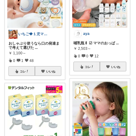
aya
いちご🍓１児ママ/出産準備/美容/
哺乳瓶🍼 ︎︎︎︎︎︎☑︎ ママのおっぱ
...
おしゃぶり使うなら口の発達ま
で考えて選びた
...
￥
2,503～
￥
1,100～
0
0
12
0
1
48
コレ
いいね
コレ
いいね