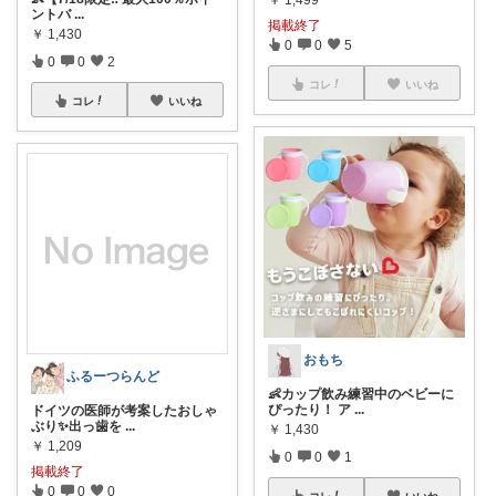
ントバ
...
掲載終了
￥
1,430
0
0
5
0
0
2
コレ
いいね
コレ
いいね
おもち
ふるーつらんど
👶カップ飲み練習中のベビーに
ぴったり！ ア
...
ドイツの医師が考案したおしゃ
ぶり✨出っ歯を
...
￥
1,430
￥
1,209
0
0
1
掲載終了
0
0
0
コレ
いいね