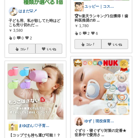
ユッピー｜コスメと子育てROOM
はまだ🦷🪥
🏆✨楽天ランキング1位獲得！歯
科医推奨のB
...
子ども用、私が欲してた時はど
こも売り切れだ
...
￥
1,780
￥
3,580
0
2
6
0
0
2
コレ
いいね
コレ
いいね
ゆず｜現役保育士おすすめの育児グッズ🧸
まゆぽん:♡子育てベビー用品♡
ぐずり・寝ぐずり対策の定番★
世界中で愛用さ
...
【コップでも持ち運び可能！？