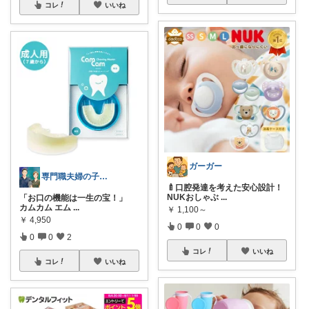
コレ
いいね
ガーガー
専門職夫婦の子育てラジオ
🍼口腔発達を考えた安心設計！
NUKおしゃぶ
...
「お口の機能は一生の宝！」
カムカム エム
...
￥
1,100～
￥
4,950
0
0
0
0
0
2
コレ
いいね
コレ
いいね