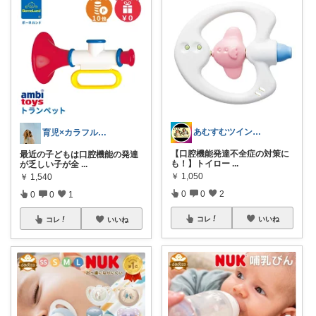
あむすむツインズ|おすすめ双子育児グッズ
育児×カラフルで明るい子育てを🎪🫟
【口腔機能発達不全症の対策に
最近の子どもは口腔機能の発達
も！】トイロー
...
が乏しい子が全
...
￥
1,050
￥
1,540
0
0
2
0
0
1
コレ
いいね
コレ
いいね