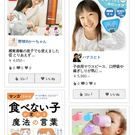
野球⚾️かーちゃん
感覚過敏の息子でも使えました
👏 とりあえず
...
ハナスヒト
￥
4,050～
子供用マウスピース、口呼吸や
0
0
0
歯ぎしりが気に
...
￥
5,980～
コレ
いいね
0
0
4
コレ
いいね