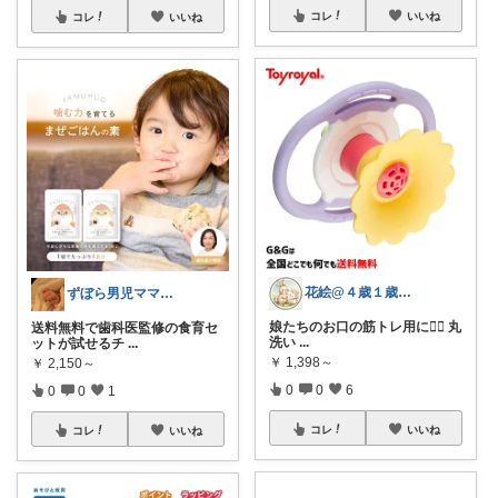
コレ
いいね
コレ
いいね
花絵@４歳１歳の時短勤務ママ🌷
ずぼら男児ママの時短便利グッズROOM
娘たちのお口の筋トレ用に🏋️‍♂️ 丸
送料無料で歯科医監修の食育セ
洗い
...
ットが試せるチ
...
￥
1,398～
￥
2,150～
0
0
6
0
0
1
コレ
いいね
コレ
いいね