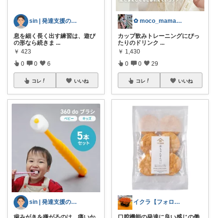
sin | 発達支援の道具箱
✿ moco_mama_life ✿
息を細く長く出す練習は、遊び
カップ飲みトレーニングにぴっ
の形なら続きま
...
たりのドリンク
...
￥
423
￥
1,430
0
0
6
0
0
29
コレ
いいね
コレ
いいね
sin | 発達支援の道具箱
イクラ【フォロワーさんから購入】
歯みがきを嫌がるのは、痛いか
口腔機能の発達に良い感じの働