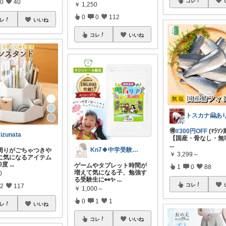
コレ
0
40
￥
1,250
0
0
112
レ
いいね
コレ
いいね
🉐
#300円OFF
(ﾏﾗｿ
izunata
【国産・骨なし・無
...
Kn7🍀中学受験生ママ
周りがごちゃつきや
￥
3,299～
に気になるアイテム
60度
...
ゲームやタブレット時間が
1
0
88
増えて気になる子、勉強す
0
る受験生に👀✨
...
コレ
2
117
￥
1,000～
0
1
1
レ
いいね
コレ
いいね