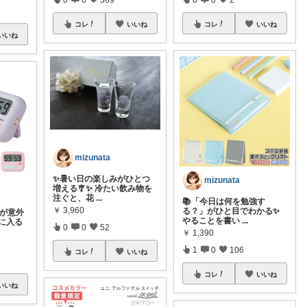
コレ
いいね
コレ
いいね
いいね
mizunata
✨暑い日の楽しみがひとつ
mizunata
増える🎐✨ 冷たい飲み物を
注ぐと、花
...
📚「今日は何を勉強す
￥
3,960
る？」がひと目でわかる✨
」が意外
やることを書い
...
に入る
0
0
52
￥
1,390
1
0
106
コレ
いいね
コレ
いいね
いいね