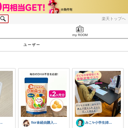
楽天トップへ
お知らせ
ユーザー
|50代新人保育士のおすすめ🍎
fior🌼経由購入させていただきます
みこ✨小学生姉妹の母ちゃん