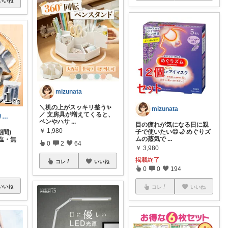
いいね
mizunata
＼机の上がスッキリ整う✨
mizunata
／ 文房具が増えてくると、
トスカナ🤗ありがとうございます💕
ペンやハサ
...
目の疲れが気になる日に親
￥
1,980
子で使いたい😌🌙 めぐりズ
ﾝ期間)
ムの蒸気で
...
塩・無
0
2
64
￥
3,980
掲載終了
コレ
いいね
0
0
194
いいね
コレ
いいね