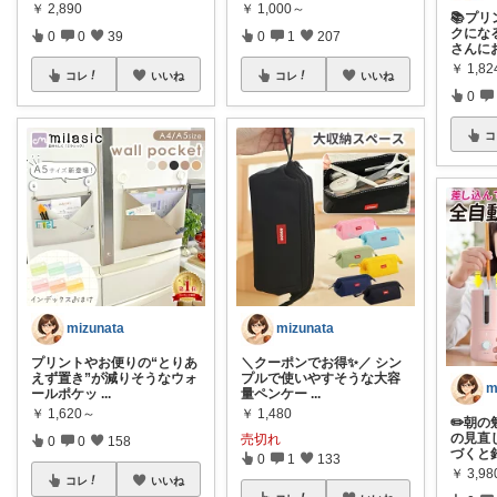
￥
2,890
￥
1,000～
📚プ
クにな
0
0
39
0
1
207
さんに
￥
1,82
コレ
いいね
コレ
いいね
0
コ
mizunata
mizunata
プリントやお便りの“とりあ
＼クーポンでお得✨／ シン
えず置き”が減りそうなウォ
プルで使いやすそうな大容
m
ールポケッ
...
量ペンケー
...
￥
1,620～
￥
1,480
✏️朝
の見直
売切れ
0
0
158
づくと
0
1
133
￥
3,9
コレ
いいね