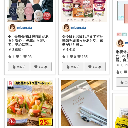
mizunata
mizunata
⌚️「受験会場は腕時計があ
🍨今日もお疲れさまです✨
ると安心」 先輩から聞い
勉強を頑張ったあとや、家
m
て、早めに準
...
事がひと段
...
￥
3,980～
￥
4,410
📚夏
たい✨
1
1
93
1
0
185
題、自
￥
1,12
コレ
いいね
コレ
いいね
0
コ