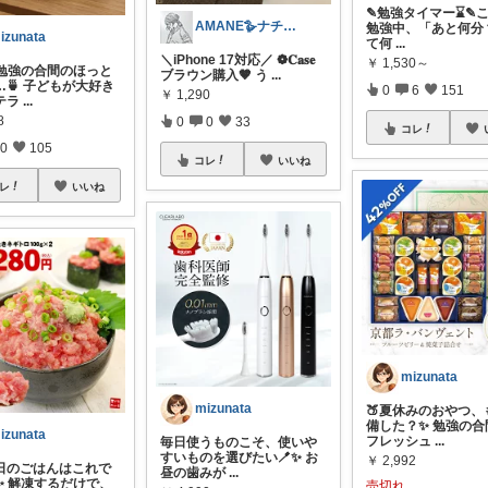
✎勉強タイマー⌛️✎ ​
AMANE🪿ナチュラル
勉強中、「あと何分
izunata
て何
...
＼iPhone 17対応／ ❁︎𝐂𝐚𝐬𝐞
￥
1,530～
験勉強の合間のほっと
ブラウン購入🤎 う
...
…🍵 子どもが大好き
0
6
151
￥
1,290
テラ
...
8
0
0
33
コレ
0
105
コレ
いいね
レ
いいね
mizunata
mizunata
🍑夏休みのおやつ、
備した？✨ 勉強の合
izunata
フレッシュ
...
毎日使うものこそ、使いや
すいものを選びたい🪥✨ お
￥
2,992
日のごはんはこれで
昼の歯みが
...
✨ 解凍するだけで、
売切れ