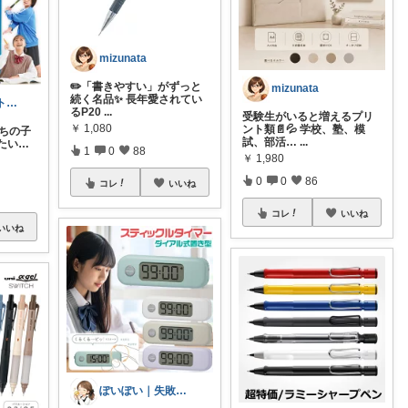
mizunata
✏️「書きやすい」がずっと
mizunata
続く名品✨ 長年愛されてい
だて💖 元ジムトレーナーママ子育て美容
るP20
...
受験生がいると増えるプリ
￥
1,080
ント類📄💦 学校、塾、模
うちの子
試、部活…
...
たい…
1
0
88
￥
1,980
0
0
86
コレ
いいね
コレ
いいね
いいね
ぽいぽい｜失敗しない日用品とポイ活