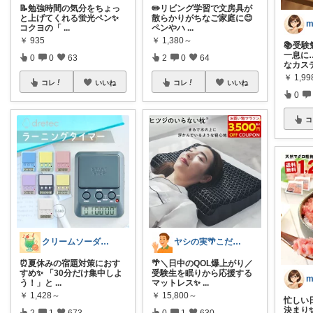
📝勉強時間の気分をちょっ
✏️リビング学習で文房具が
と上げてくれる蛍光ペン✨
散らかりがちなご家庭に😊
m
コクヨの「
...
ペンやハ
...
￥
935
￥
1,380～
📚受
一息に
0
0
63
2
0
64
なカス
￥
1,99
コレ
いいね
コレ
いいね
0
コ
クリームソーダ♫昭和平成レトロ好き母
ヤシの実🌴こだわりアイテム
⏰夏休みの宿題対策におす
🌴＼日中のQOL爆上がり／
すめ✨ 「30分だけ集中しよ
受験生を眠りから応援する
m
う！」と
...
マットレス✨
...
￥
1,428～
￥
15,800～
忙しい
決まり
2
1
673
0
1
630