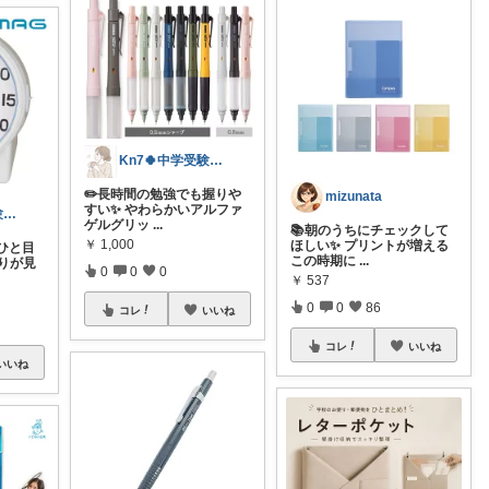
Kn7🍀中学受験生ママ
✏️長時間の勉強でも握りや
mizunata
すい✨ やわらかいアルファ
Kn7🍀中学受験生ママ
ゲルグリッ
...
📚朝のうちにチェックして
￥
1,000
ほしい✨ プリントが増える
ひと目
この時期に
...
りが見
0
0
0
￥
537
0
0
86
コレ
いいね
コレ
いいね
いいね