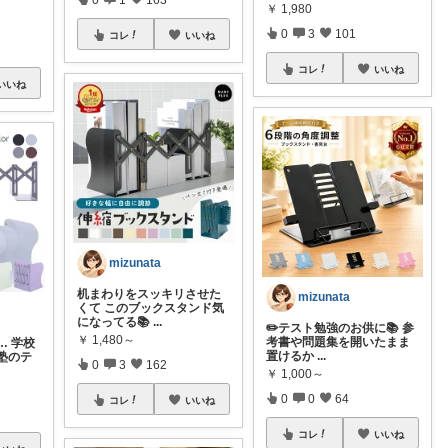
￥
1,980
0
3
101
コレ
いいね
コレ
いいね
いいね
mizunata
机まわりをスッキリさせた
mizunata
くて このブックスタンド気
になってる📚
...
✏️テスト勉強のお供に📚 参
￥
1,480～
考書や問題集を開いたまま
… 学校
置けるか
...
塾のテ
0
3
162
￥
1,000～
0
0
64
コレ
いいね
コレ
いいね