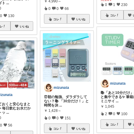
￥
4,990～
ギト
...
0
1
230
0
0
0
66
コレ
0
130
コレ
いいね
レ
いいね
mizunata
mizunata
📚「あと10分だけ
izunata
⏰朝の勉強、ダラダラして
と集中できる✨ 筆箱
ない？📚 「30分だけ！」と
ミニサイ
...
っておくと安心なまと
時間を決
...
￥
1,045
✨ 毎日飲むお水だか
￥
1,428～
トッ
...
2
0
100
0
0
0
151
コレ
0
56
コレ
いいね