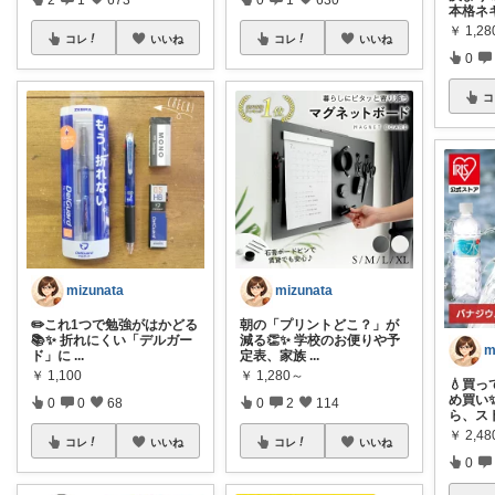
本格ネ
￥
1,28
コレ
いいね
コレ
いいね
0
コ
mizunata
mizunata
✏️これ1つで勉強がはかどる
朝の「プリントどこ？」が
📚✨ 折れにくい「デルガー
減る👏✨ 学校のお便りや予
m
ド」に
...
定表、家族
...
￥
1,100
￥
1,280～
💧買
め買い
0
0
68
0
2
114
ら、ス
￥
2,48
コレ
いいね
コレ
いいね
0