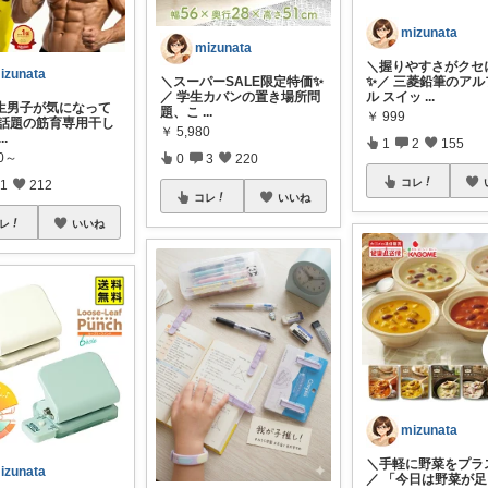
mizunata
mizunata
＼握りやすさがクセ
izunata
＼スーパーSALE限定特価✨
✨／ 三菱鉛筆のアル
／ 学生カバンの置き場所問
ル スイッ
...
生男子が気になって
題、こ
...
￥
999
／ 話題の筋育専用干し
￥
5,980
...
1
2
155
00～
0
3
220
コレ
1
212
コレ
いいね
レ
いいね
mizunata
＼手軽に野菜をプラス
izunata
／ 「今日は野菜が