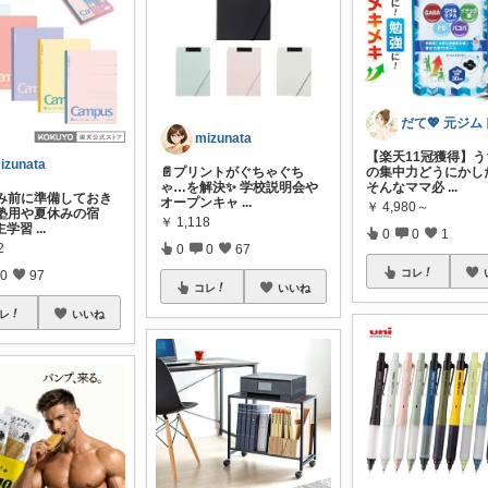
mizunata
【楽天11冠獲得】
izunata
📄プリントがぐちゃぐち
の集中力どうにかし
ゃ…を解決✨ 学校説明会や
そんなママ必
...
休み前に準備しておき
オープンキャ
...
￥
4,980～
 塾用や夏休みの宿
￥
1,118
主学習
...
0
0
1
2
0
0
67
コレ
0
97
コレ
いいね
レ
いいね