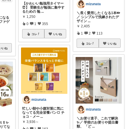
【かわいい勉強用タイマー
mizunata
⏰】 受験生が勉強に集中す
るための 勉
...
＼長く愛用したくなる1本✏️
￥
1,250
／ シンプルで洗練されたデ
になる
ザイン
...
ファゲ
0
1
355
￥
2,405
1
2
113
コレ
いいね
コレ
いいね
いいね
mizunata
忙しい朝や小腹対策に気に
mizunata
なってる完全栄養パン🍞 チ
ョコ・メー
...
＼お便り迷子、これで解決
￥
3,936～
✨／ 学校のお便りや提出書
🥄✨
類、 「ど
...
足りてな
0
1
163