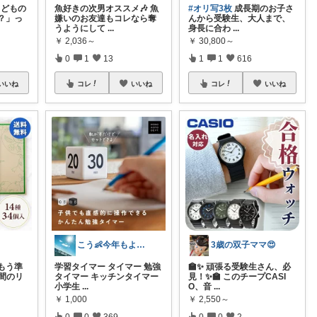
こどもの
魚好きの次男オススメ🎶 魚
#オリ写3枚
成長期のお子さ
？」っ
嫌いのお友達もコレなら奪
んから受験生、大人まで、
うようにして
...
身長に合わ
...
￥
2,036～
￥
30,800～
0
1
13
1
1
616
いいね
コレ
いいね
コレ
いいね
こう👶今年もよろしくお願いします🥹
3歳の双子ママ😍
もう準
学習タイマー タイマー 勉強
🏫✨ 頑張る受験生さん、必
間のリ
タイマー キッチンタイマー
見！✨🏫 このチープCASI
小学生
...
O、音
...
￥
1,000
￥
2,550～
0
0
369
0
0
2