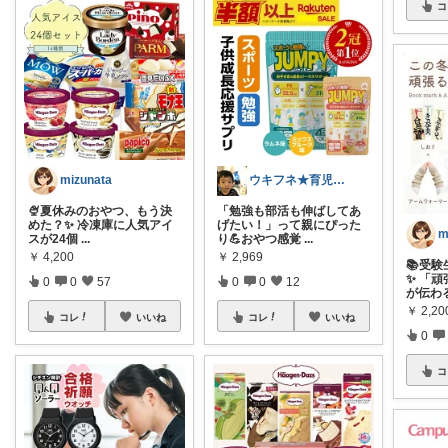
コ
mizunata
ウキフネ★育児・子育てが楽になるアイテム
🍨夏休みのおやつ、もう決
「勉強も部活も伸ばしてあ
めた？✨ 冷凍庫に人気アイ
げたい！」って親にぴった
m
スが24個
...
り💪おやつ感覚
...
￥
4,200
￥
2,969
📚受
✨ 「
0
0
57
0
0
12
が伝わ
￥
2,20
コレ
いいね
コレ
いいね
0
コ