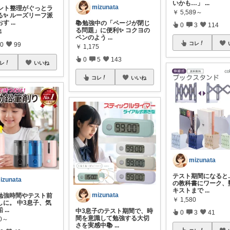
いかも…」
...
mizunata
リント整理がぐっとラ
￥
5,589～
る✨ ルーズリーフ派
おす
...
📚勉強中の「ページが閉じ
0
3
114
る問題」に便利✨ コクヨの
4
ペンのよう
...
コレ
0
99
￥
1,175
0
5
143
レ
いいね
コレ
いいね
mizunata
テスト期間になると
izunata
の教科書にワーク、
キストまで
...
mizunata
の勉強時間やテスト前
￥
1,580
しに。 中3息子、気
鉛
...
中3息子のテスト期間で、時
0
3
41
間を意識して勉強する大切
80～
さを実感中📚
...