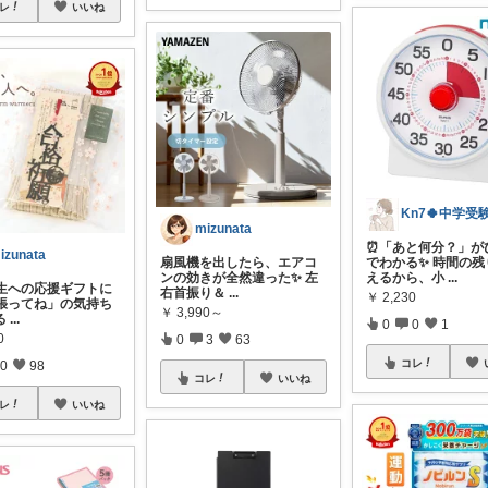
レ
いいね
mizunata
⏰「あと何分？」が
izunata
扇風機を出したら、エアコ
でわかる✨ 時間の残
ンの効きが全然違った✨ 左
えるから、小
...
験生への応援ギフトに
右首振り＆
...
￥
2,230
頑張ってね」の気持ち
￥
3,990～
る
...
0
0
1
0
0
3
63
コレ
0
98
コレ
いいね
レ
いいね