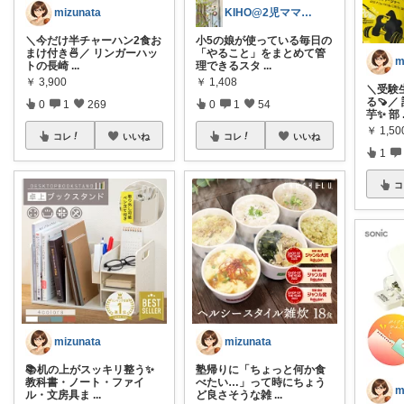
mizunata
KIHO@2児ママ（👧小5👦小3）
＼今だけ半チャーハン2食お
小5の娘が使っている毎日の
まけ付き🍜／ リンガーハッ
「やること」をまとめて管
m
トの長崎
...
理できるスタ
...
￥
3,900
￥
1,408
＼受験
る🍠
0
1
269
0
1
54
芋✨ 部
￥
1,5
コレ
いいね
コレ
いいね
1
コ
mizunata
mizunata
📚机の上がスッキリ整う✨
塾帰りに「ちょっと何か食
教科書・ノート・ファイ
べたい…」って時にちょう
m
ル・文房具ま
...
ど良さそうな雑
...