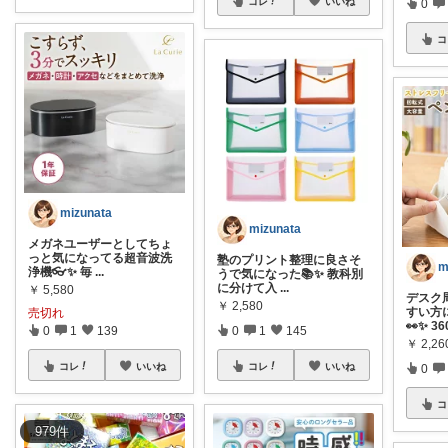
コレ
いいね
0
コ
mizunata
mizunata
メガネユーザーとしてちょ
っと気になってる超音波洗
塾のプリント整理に良さそ
m
浄機👓✨ 毎
...
うで気になった📚✨ 教科別
に分けて入
...
￥
5,580
デスク
￥
2,580
すい方
売切れ
👀✨ 3
0
1
139
0
1
145
￥
2,26
コレ
いいね
コレ
いいね
0
コ
979
件