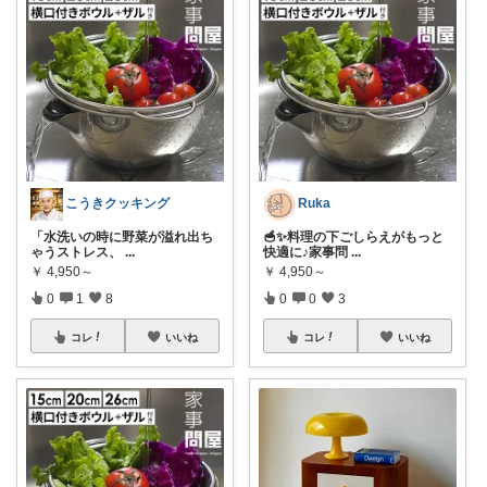
こうきクッキング
Ruka
「水洗いの時に野菜が溢れ出ち
🥣✨料理の下ごしらえがもっと
ゃうストレス、
...
快適に♪家事問
...
￥
4,950～
￥
4,950～
0
1
8
0
0
3
コレ
いいね
コレ
いいね