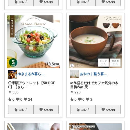
コレ
いいね
コレ
いいね
ゆきまる☕️暮らしを楽しむ
あやの｜整う暮らしROOM
⚪️半額アウトレット【50％OF
🌿☕盛るだけでカフェ気分の木
F】【さら
...
目椀☕🌿 天
...
￥
558
￥
990
0
0
24
0
0
3
コレ
いいね
コレ
いいね