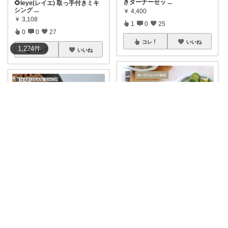
きターナーセッ
...
🌻leye(レイエ) 取っ手付きミキ
シング
...
￥
4,400
￥
3,108
1
0
25
0
0
27
コレ
いいね
1,224
件
コレ
いいね
ましゅまろ
まきっち🌿心地よい暮らし🌿
​【オーブン・レンジ対応✨調理
してそのまま
...
🌿白山陶器 T型 スープボウル 陶
器 日本
...
￥
2,200
￥
3,080
売切れ
0
0
6
0
0
12