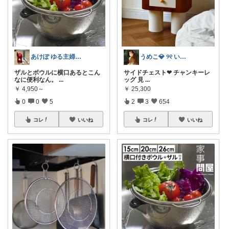
あけぽ ゆる主婦の生活便利グッズ
うめこ💎 ୨୧ いつも感謝 ୨୧
ザルとボウルに横口あるとこん
サイドチェスト❤︎ チャンキーレ
なに便利なん。
...
ッグ 見
...
￥
4,950～
￥
25,300
0
0
5
2
3
654
コレ
いいね
コレ
いいね