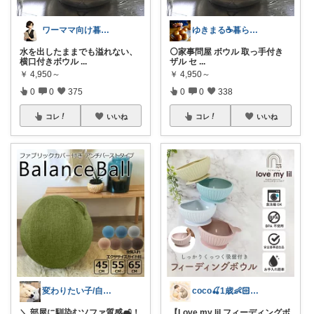
ワーママ向け暮らしの便利グッズROOM
ゆきまる☕️暮らしを楽しむ
水を出したままでも溢れない、
⚪️家事問屋 ボウル 取っ手付き
横口付きボウル
...
ザル セ
...
￥
4,950～
￥
4,950～
0
0
375
0
0
338
コレ
いいね
コレ
いいね
変わりたい子/自分で自分を幸せにする
coco🍒1歳👶🏻5歳🐈
＼ 部屋に馴染むソファ質感🛋️！
【Love my lil フィーディングボ