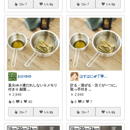
コレ
いいね
コレ
いいね
おかゆゆ
はすはに🌿丁寧な暮らし
直火ok☆液だれしない☆メモリ
計る・混ぜる・注ぐが一つに。
付き☆ 副菜
...
取っ手付き
...
￥
2,948
￥
2,948
0
4
40
0
0
7
コレ
いいね
コレ
いいね