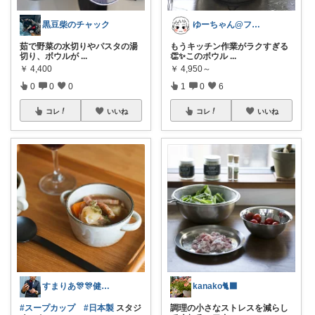
黒豆柴のチャック
ゆーちゃん@フォロワーさまから購入💕
茹で野菜の水切りやパスタの湯
もうキッチン作業がラクすぎる
切り、ボウルが
...
👏✨このボウル
...
￥
4,400
￥
4,950～
0
0
0
1
0
6
コレ
いいね
コレ
いいね
すまりあ🎊🎊健康志向男性💐
kanako🐈‍⬛
#スープカップ
#日本製
スタジ
調理の小さなストレスを減らし