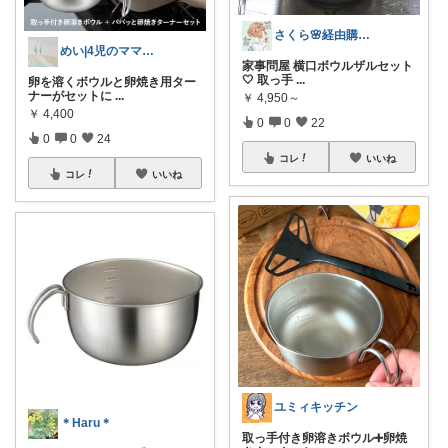
さくら🌸経由購入ありがとう😊
めい|4児のママおすすめ
家事問屋 横口ボウルザルセット
🤍 取っ手
...
卵を溶くボウルと卵焼き用ター
ナーがセットに
...
￥
4,950～
￥
4,400
0
0
22
0
0
24
コレ
いいね
コレ
いいね
ユミィキッチン
＊Haru＊
取っ手付き卵溶きボウル➕卵焼