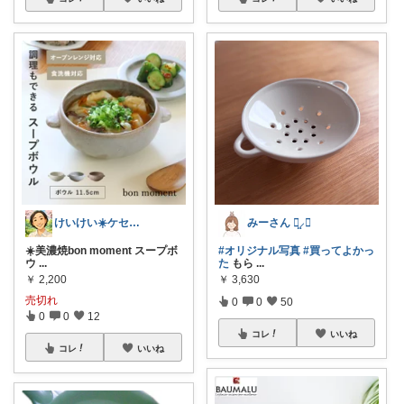
けいけい☀️ケセラセラと軽やかに🌻
みーさん ꪔ̤̮⸝⋆
☀️美濃焼bon moment スープボ
#オリジナル写真
#買ってよかっ
ウ
...
た
もら
...
￥
2,200
￥
3,630
売切れ
0
0
50
0
0
12
コレ
いいね
コレ
いいね