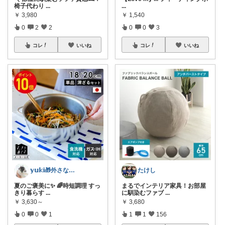
椅子代わり
...
...
￥
3,980
￥
1,540
0
2
2
0
0
3
コレ
いいね
コレ
いいね
𝕪𝕦𝕜𝕚🎁外さない手土産お菓子
たけし
夏のご褒美に✨ 🌈時短調理 すっ
まるでインテリア家具！お部屋
きり暮らす
...
に馴染むファブ
...
￥
3,630～
￥
3,680
0
0
1
1
1
156