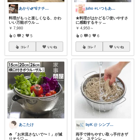
あかり🌿🫧ナチュラル雑貨が好き
juho ⭐いつもありがとうございます
料理がもっと楽しくなる、かわ
★料理がはかどる♡使いやすさ
いい万能ボウル
...
に感動するキッ
...
￥
7,980
￥
4,950～
0
2
5
0
0
6
コレ
いいね
コレ
いいね
あこたけ
byK @ シンプル好き
🍚 「お米流さないで〜！」が減
両手で持ちやすい取っ手付きザ
りそう♡
...
ルと、ステンレ
...