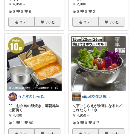
￥
4,950～
￥
2,980
0
0
6
0
0
2
コレ
いいね
コレ
いいね
うさぎのしっぽ43🐰2児の母👧朝コレ
ojizo3🤍生活感を消すインテリア
🙋‍♀️「お弁当の卵焼き、毎朝地味
＼下ごしらえが快適になる✨／
に面倒く
...
これなら！！水
...
￥
4,400
￥
4,950～
1
1
90
0
0
417
コレ
いいね
コレ
いいね