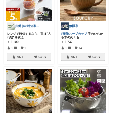
共働きの時短家事ROOM
無限亭
レンジで時短するなら、実は"入
#漆塗スープカップ
手のひらか
れ物"を変え
...
ら木のぬくも
...
￥
1,100～
￥
1,737
0
0
2
0
0
14
コレ
いいね
コレ
いいね