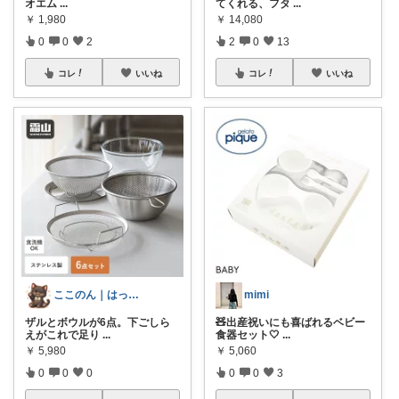
オエム
...
てくれる、フタ
...
￥
1,980
￥
14,080
0
0
2
2
0
13
コレ
いいね
コレ
いいね
ここのん｜はっぴいライフ💓
mimi
ザルとボウルが6点。下ごしら
🧸出産祝いにも喜ばれるベビー
えがこれで足り
...
食器セット🤍
...
￥
5,980
￥
5,060
0
0
0
0
0
3