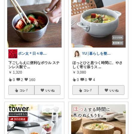
ポン太＊日々幸せ＊お買物感謝♡
YU┆暮らしを整えるもの
下ごしらえに便利なボウル ステ
ほっとひと息つく時間に、やさ
ンレス製で
...
しく寄り添うス
...
￥
1,320
￥
3,080
0
2
160
0
0
4
コレ
いいね
コレ
いいね