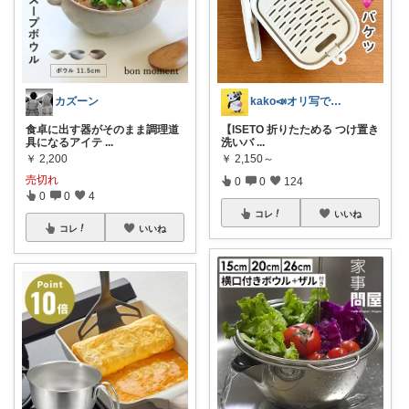
カズーン
kako📣オリ写で投稿継続中💎会員
食卓に出す器がそのまま調理道
【ISETO 折りたためる つけ置き
具になるアイテ
...
洗いバ
...
￥
2,200
￥
2,150～
売切れ
0
0
124
0
0
4
コレ
いいね
コレ
いいね