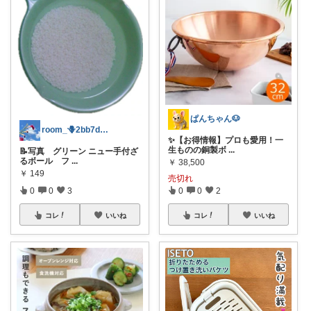
ぱんちゃん🐶
room_🪻2bb7d8bc05
✨【お得情報】プロも愛用！一
生ものの銅製ボ
...
📝写真 グリーン ニュー手付ざ
るボール フ
...
￥
38,500
￥
149
売切れ
0
0
3
0
0
2
コレ
いいね
コレ
いいね