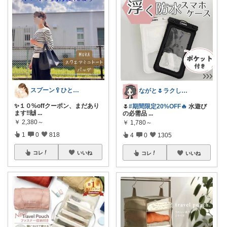
スプーン🥄ひとさじの暮らし
ながと🌷ラクしてときめく暮らし
✨１０%offクーポン、まだあり
🌷
#期間限定20%OFF🔥
水遊び
ます‼️🙌
...
の必需品
...
￥
2,380～
￥
1,780～
1
0
818
4
0
1305
コレ
いいね
コレ
いいね