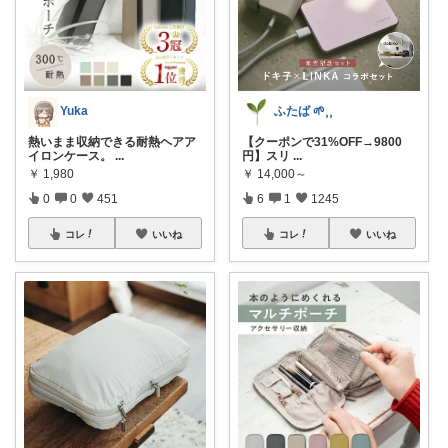
Yuka
ふたば 🌱⸒⸒
熱いまま収納できる耐熱ヘアア
【クーポンで31%OFF→9800
イロンケース。
...
円】スリ
...
￥
1,980
￥
14,000～
0
0
451
6
1
1245
コレ
いいね
コレ
いいね