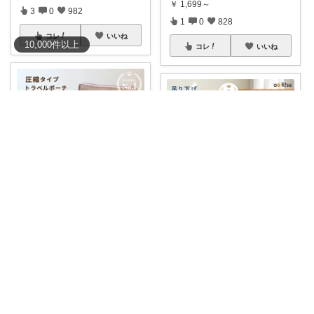
￥
1,699～
3
0
982
1
0
828
コレ
いいね
10,000
件
以上
コレ
いいね
kayata🐎いつもありがとう😊
生きるじゅんさん、フォロワー様より買う
#40%OFFクーポン利用で702円
~
🚚
...
#atRise（アットライズ）
#最
大20
...
￥
1,170～
￥
3,980
0
0
924
0
0
90
コレ
いいね
コレ
いいね