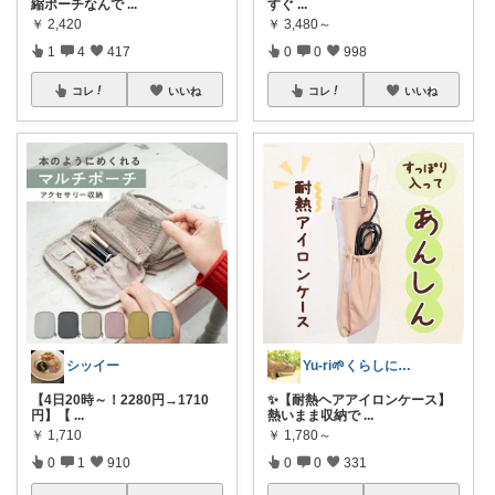
縮ポーチなんで
...
すぐ
...
￥
2,420
￥
3,480～
1
4
417
0
0
998
コレ
いいね
コレ
いいね
シッイー
Yu-ri🌱くらしに役立つアイテム
【4日20時～！2280円→1710
✨【耐熱ヘアアイロンケース】
円】【
...
熱いまま収納で
...
￥
1,710
￥
1,780～
0
1
910
0
0
331