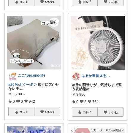
コレ
いいね
コレ
いいね
ここ*Second-life
はるか🌸育児をラクに、もっと楽しく♪
#20％offクーポン
旅行に欠かせ
🌿旅の荷造りが、気持ちまで整
ない圧
...
う収納術🌿
...
￥
1,780～
￥
9,980
0
0
942
0
2
764
コレ
いいね
コレ
いいね