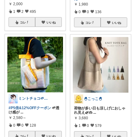
￥
2,000
￥
1,980
1
2
495
0
0
136
コレ
いいね
コレ
いいね
ミントチョコ🌱いつもありがとう
🐣こっこ🐣
#P5倍&12%OFFクーポン
🌱透
荷物が多い日も涼しげにおしゃ
け感が
...
れ見え🌿👜
...
￥
2,580～
￥
3,680
0
0
128
1
0
579
コレ
いいね
コレ
いいね