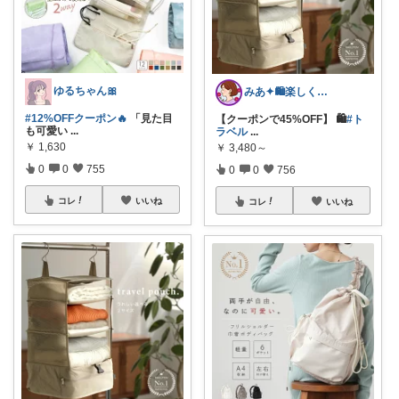
ゆるちゃん🎀
みあ✦🛍️楽しくお買い物
#12%OFFクーポン🔥
「見た目
【クーポンで45%OFF】 🛍️
#ト
も可愛い
...
ラベル
...
￥
1,630
￥
3,480～
0
0
755
0
0
756
コレ
いいね
コレ
いいね