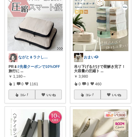
ながと🌷ラクしてときめく暮らし
おまい🐶
PR🌷
#先着クーポンで10%OFF
吊り下げるだけで荷解き完了！
旅行に
...
大容量の圧縮ト
...
￥
1,180～
￥
3,980
1
0
1161
0
0
460
コレ
いいね
コレ
いいね