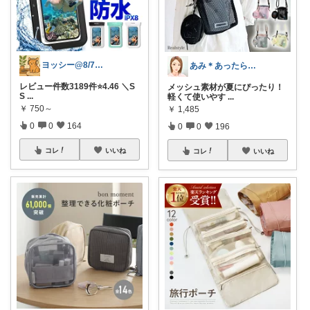
ヨッシー@8/7経由購入感謝！
あみ＊あったら便利がたくさん🛒‼️✨
レビュー件数3189件⭐️4.46 ＼S
メッシュ素材が夏にぴったり！
S
...
軽くて使いやす
...
￥
750～
￥
1,485
0
0
164
0
0
196
コレ
いいね
コレ
いいね