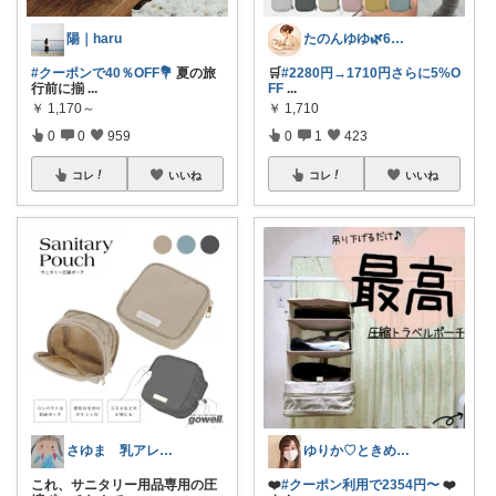
陽｜haru
たのんゆゆ🌿6日感謝です💐
#クーポンで40％OFF💐
夏の旅
🛒
#2280円→1710円さらに5%O
行前に揃
...
FF
...
￥
1,170～
￥
1,710
0
0
959
0
1
423
コレ
いいね
コレ
いいね
さゆま 乳アレっ子ママ｜知育×子育てグッ
ゆりか♡ときめく暮らしと服✨️
これ、サニタリー用品専用の圧
❤️
#クーポン利用で2354円〜
❤️