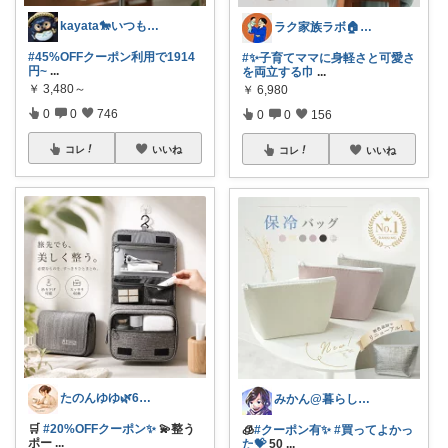
kayata🐎いつもありがとう😊
ラク家族ラボ🏠️30代子育てパパルーム
#45%OFFクーポン利用で1914
#✨子育てママに身軽さと可愛さ
円~
...
を両立する巾
...
￥
3,480～
￥
6,980
0
0
746
0
0
156
コレ
いいね
コレ
いいね
たのんゆゆ🌿6日感謝です💐
みかん@暮らしのもの／暑さ対策に全力⛱️
🛒
#20%OFFクーポン✨
💫整う
🧊
#クーポン有✨
#買ってよかっ
ポー
...
た💝
50
...