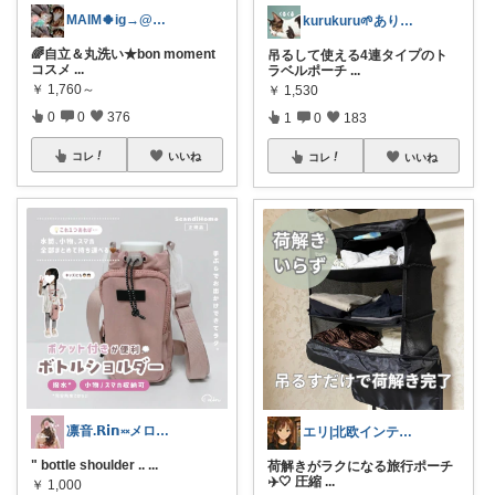
MAIM🍀ig→@maim_419
kurukuru🌱ありがとうございます
🌈自立＆丸洗い★bon moment
吊るして使える4連タイプのト
コスメ
...
ラベルポーチ
...
￥
1,760～
￥
1,530
0
0
376
1
0
183
コレ
いいね
コレ
いいね
凛音.𝗥𝗶𝗻༝༝メロウな暮らし🧸
エリ|北欧インテリアと愛用品|朝コレ
" bottle shoulder ..
...
荷解きがラクになる旅行ポーチ
✈️🤍 圧縮
...
￥
1,000