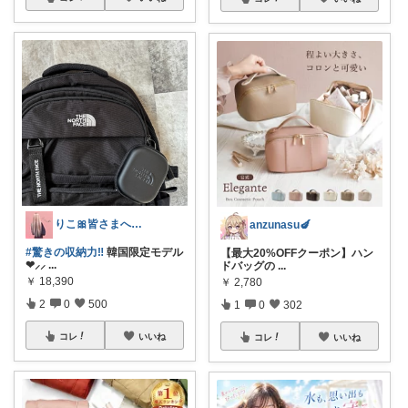
りこ🎀皆さまへ心から感謝🩶
anzunasu🍆
#驚きの収納力‼︎
韓国限定モデル
【最大20%OFFクーポン】ハン
❤︎⸝⸝
...
ドバッグの
...
￥
18,390
￥
2,780
2
0
500
1
0
302
コレ
いいね
コレ
いいね