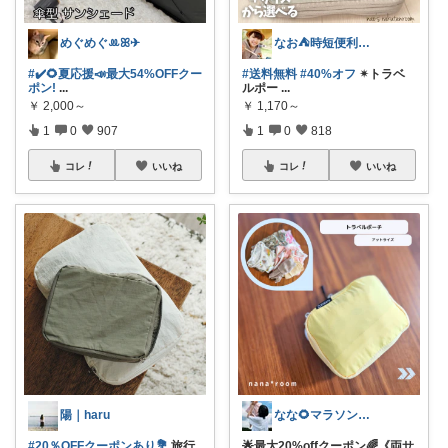
めぐめぐꔛꕤ✈︎
なお⛺️時短便利グッズ好き♡オリ写多め♪
#✔️🌻夏応援📣最大54%OFFクー
#送料無料
#40%オフ
✴︎トラベ
ポン!
...
ルポー
...
￥
2,000～
￥
1,170～
1
0
907
1
0
818
コレ
いいね
コレ
いいね
陽｜haru
なな🌻マラソンまとめコレ作成中✨️
#20％OFFクーポンあり💐
旅行
🌟最大20%offクーポン🌈《両サ