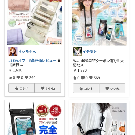
りぃちゃん
イチ🐰✨
#38%オフ
#高評価レビュー
🧳
✎𓂃 40%OFFクーポン有り‼ 大
【旅行
...
切なス
...
￥
1,630
￥
1,880
0
0
269
0
0
569
コレ
いいね
コレ
いいね