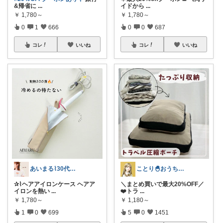
&帰省に
...
イドから
...
￥
1,780～
￥
1,780～
0
1
666
0
0
687
コレ
いいね
コレ
いいね
あいまる⌇30代ワーママの暮らしと育児
ことり🐣おうち時間快適＆UV対策
✰⌇ヘアアイロンケース ヘアア
＼まとめ買いで最大20%OFF／
イロンを熱い
...
❤️トラ
...
￥
1,780～
￥
1,180～
1
0
699
5
0
1451