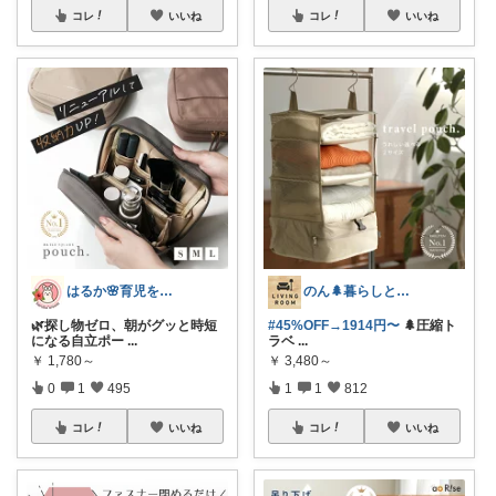
コレ
いいね
コレ
いいね
はるか🌸育児をラクに、もっと楽しく♪
のん🌲暮らしと家具
🌿探し物ゼロ、朝がグッと時短
#45%OFF→1914円〜
🌲圧縮ト
になる自立ポー
...
ラベ
...
￥
1,780～
￥
3,480～
0
1
495
1
1
812
コレ
いいね
コレ
いいね