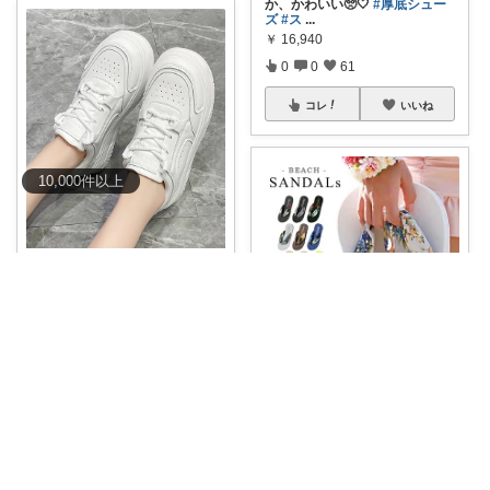
か、かわいい🥺🤍
#厚底シュー
ズ
#ス
...
￥
16,940
0
0
61
コレ
いいね
10,000
件
以上
✨ゆぅ✨ 🧡防災グッズ強化中🎒♥
🐼
#厚底スニーカー🐼
＼スタイ
ルアップが叶
...
￥
3,580
0
0
21
MK🏅お礼はプロフで
コレ
いいね
「可愛いのに、疲れにくい！」
よくばり女子の
...
￥
1,680
1
1
383