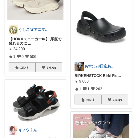
うしこ🐮アニマル&植物大好き🪴
【HOKAスニーカー👟】 厚底で
盛れるのに
...
￥
24,200
1
0
506
あす@28日迄ありがとうございます🙇‍
コレ
いいね
BIRKENSTOCK Birki Flo
...
￥
9,680
1
1
263
コレ
いいね
キノウくん