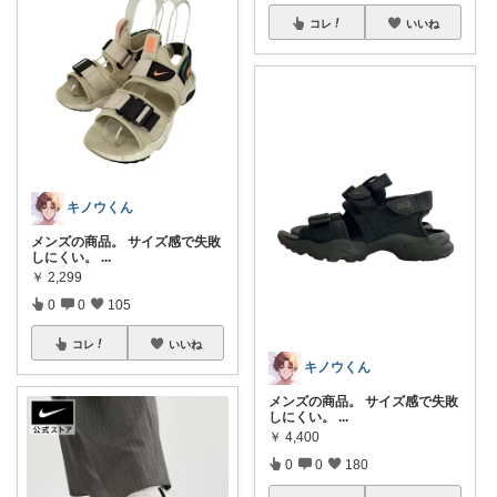
コレ
いいね
キノウくん
メンズの商品。 サイズ感で失敗
しにくい。
...
￥
2,299
0
0
105
コレ
いいね
キノウくん
メンズの商品。 サイズ感で失敗
しにくい。
...
￥
4,400
0
0
180