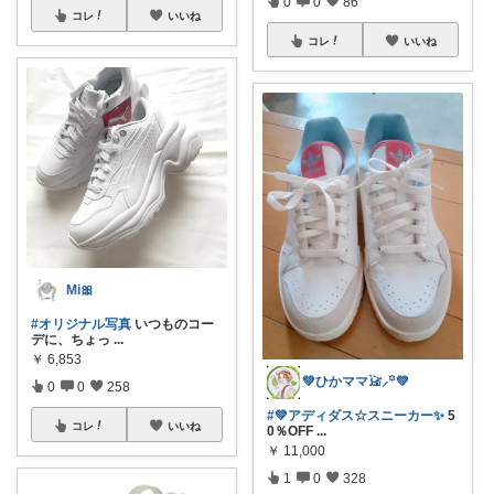
0
0
86
コレ
いいね
コレ
いいね
Mi🎀
#オリジナル写真
いつものコー
デに、ちょっ
...
￥
6,853
💚ひかママ𓃠⸝꙳💚
0
0
258
#💚アディダス☆スニーカー✨
5
コレ
いいね
0％OFF
...
￥
11,000
1
0
328