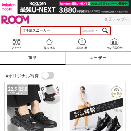
ROOM
楽天トップへ
詳細検索
Feed
見つける
お知らせ
商品
ユーザー
#オリジナル写真