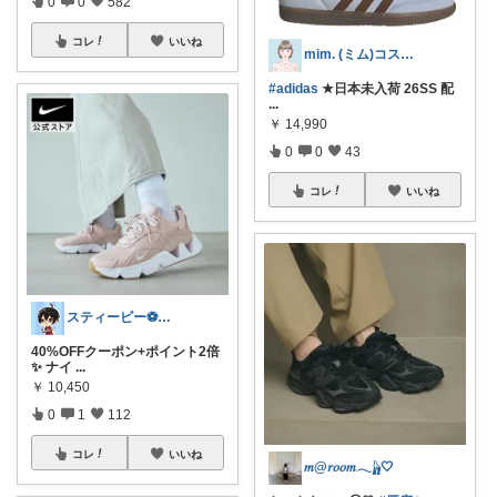
0
0
582
コレ
いいね
mim. (ミム)コスメ服暮らし☘️
#adidas
★日本未入荷 26SS 配
...
￥
14,990
0
0
43
コレ
いいね
スティービー⚽3人娘パパ
40%OFFクーポン+ポイント2倍
✨ ナイ
...
￥
10,450
0
1
112
コレ
いいね
𝑚@𝑟𝑜𝑜𝑚𓂃‪𓃱🤍