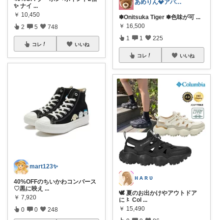
あめりん💎アパレル♡グルメ♡インテリア
✨ ナイ
...
￥
10,450
✽Onitsuka Tiger ✽色味が可
...
￥
16,500
2
5
748
1
1
225
コレ
いいね
コレ
いいね
mart123✨
ʜ ᴀ ʀ ᴜ
40%OFFのちいかわコンバース
♡黒に映え
...
🕊️ 夏のお出かけやアウトドア
￥
7,920
に〻 Col
...
￥
15,490
0
0
248