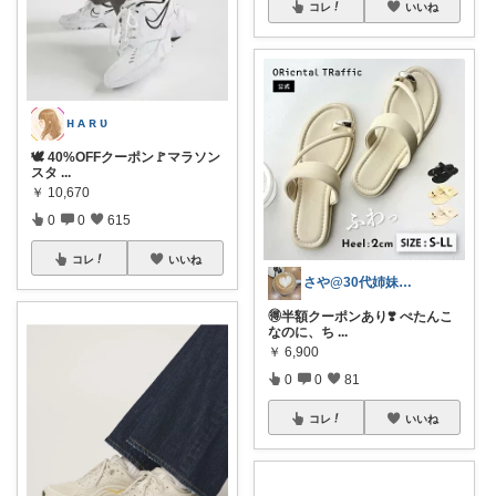
コレ
いいね
ʜ ᴀ ʀ ᴜ
🕊️ 40%OFFクーポン🚩マラソン
スタ
...
￥
10,670
0
0
615
コレ
いいね
さや@30代姉妹ママ
🉐半額クーポンあり❣️ ぺたんこ
なのに、ち
...
￥
6,900
0
0
81
コレ
いいね