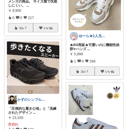
メンズの商品。 サイズ感で失敗
しにくい。
...
￥
9,900
0
0
217
コレ
いいね
ゆーら★2人兄弟ママ🐻正直レビュー
🔥8/4再販🔥可愛いのに機能性抜
群✨ハンズ
...
￥
5,999
1
0
266
コレ
いいね
かずのシンプル生活｜一生モノに出会う場所
「圧倒的な履き心地」と「洗練
されたデザイン
...
￥
23,100
売切れ