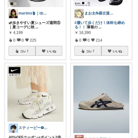
marimo🪴｜ゆるっと大人可愛い
まお太☕築古賃貸住まい元紅茶専門店のひと
🌿歩きやすい夏シューズ週間⑤
#履いて歩くだけ！体幹を締め
｜夏コーデに映
...
る！！
薄着の
...
￥
4,199
￥
16,390
0
0
225
0
0
214
コレ
いいね
コレ
いいね
スティービー⚽3人娘パパ
40%OFFクーポン+ポイント2倍