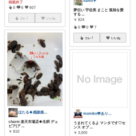
samo💐
掲載終了
0
6
607
夢伝い 宇佐美 まこと 孤独を愛
する
...
コレ
いいね
￥
924
0
0
7
コレ
いいね
ほたる🍀感謝感激です✨️🪒✨️
momiko🐸ありがとうです🙏
charm 楽天市場店🍀生餌 デュ
うまれてくるよ マンタです♡セ
ビア(ア
...
ンス オブ
...
￥
810
￥
3,000