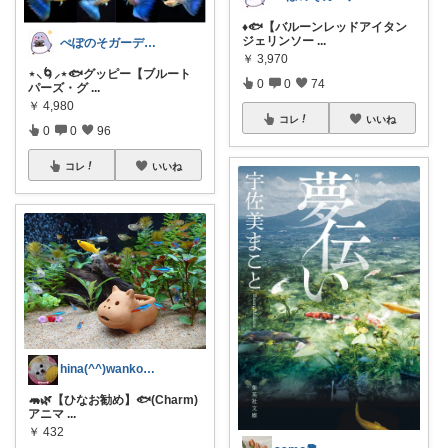
♦️🐟【バルーンレッドアイタン
ジェリンソー
...
ぺぽのそガーデン(●´ω｀●)
￥
3,970
⋆⸜🌀⸝‍⋆🐟グッピー【ブルート
0
0
74
パーズ・グ
...
￥
4,980
コレ
いいね
0
0
96
コレ
いいね
hina(^^)wanko❤🤗🤭🥰
🦛🌿【ひなお勧め】🐟️(Charm)
アニマ
...
￥
432