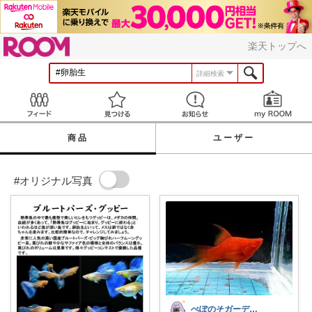
ROOM
楽天トップへ
詳細検索
Feed
見つける
お知らせ
商品
ユーザー
#オリジナル写真
ぺぽのそガーデン(●´ω｀●)