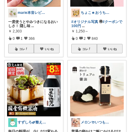
marie本音レビュー🏝️夏休み💃
ちょこ☻おうち時間充実🏠アイテム
一度使うとやみつきになるおい
#オリジナル写真
🉐
#クーポンで
しさ！ 隠し味
...
100円
...
￥
2,303
￥
1,250～
0
1
366
0
2
840
コレ
いいね
コレ
いいね
すずしろ🌿整えながら、ゆるく暮らす
メロン🍈いつも感謝様✨️
毎日の料理が、少しだけ変わる
普通の卵かけご飯にかけるだけ