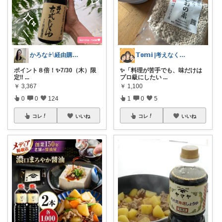
かろな‎𓍯経由購入感謝です🙇‍♀️✨
𝕋𝕠𝕞𝕚 |考えなくていい暮らし
ポイント８倍！✨7/30（木）限
✨「料理が苦手でも、味だけは
定‼︎
...
プロ級にしたい
...
￥
3,367
￥
1,100
0
0
124
1
0
5
コレ
いいね
コレ
いいね