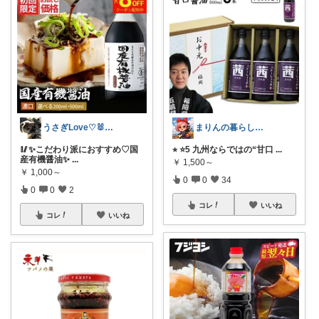
うさぎLove♡🐰みーちゃん🐰
まりんの暮らしと体整え癒しROOM🌈
🥢✨こだわり派におすすめ♡国
⭐︎ ⭐️5 九州ならではの“甘口
...
産有機醤油✨
...
￥
1,500～
￥
1,000～
0
0
34
0
0
2
コレ
いいね
コレ
いいね