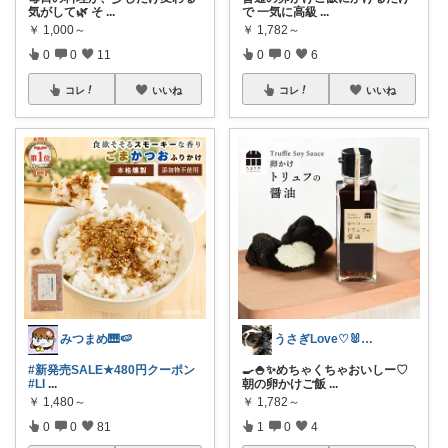
気がして🌿 そ
...
で 一気に高級
...
￥
1,000～
￥
1,782～
0
0
11
0
0
6
コレ
いいね
コレ
いいね
みつまめ🎹🍉
うさぎLove♡🐰みーちゃん🐰
#新発売SALE★480円クーポン
🍳🍚✨めちゃくちゃおいしー♡
#LI
...
朝の卵かけご飯
...
￥
1,480～
￥
1,782～
0
0
81
1
0
4