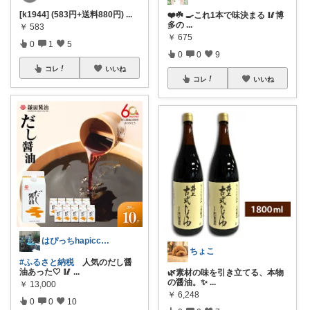
[k1944] (583円+送料880円)
...
❤️☘️ 🍳これ1本で味決まる 🥢博
多の
...
￥
583
￥
675
0
1
5
0
0
9
コレ
いいね
コレ
いいね
はぴっちhapicchi💎🏃感謝💐
ちょこ
#ふるさと納税
人気のだし醤
油あった🤍 🥢
...
🌿素材の味を引き立てる、本物
の醤油。✨
...
￥
13,000
￥
6,248
0
0
10