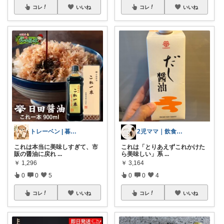
コレ
いいね
コレ
いいね
トレーベン | 暮らしの目利き
2児ママ｜飲食店経営｜使ってよかったもの
これは本当に美味しすぎて、市
これは「とりあえずこれかけた
販の醤油に戻れ
...
ら美味しい」系
...
￥
1,296
￥
3,164
0
0
5
0
0
4
コレ
いいね
コレ
いいね