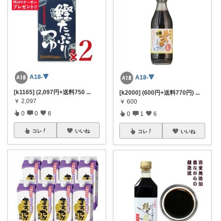
A18-🔻
A18-🔻
[k1165] (2,097円+送料750
...
[k2000] (600円+送料770円)
...
￥
2,097
￥
600
0
0
6
0
1
6
コレ
いいね
コレ
いいね