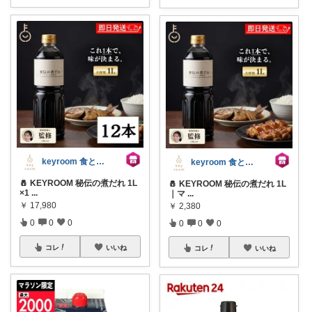
keyroom 食と暮らしのパントリー
keyroom 食と暮らしのパントリー
🧂 KEYROOM 秘伝の煮だれ 1L
🧂 KEYROOM 秘伝の煮だれ 1L
×1
...
｜マ
...
￥
17,980
￥
2,380
0
0
0
0
0
0
コレ
いいね
コレ
いいね