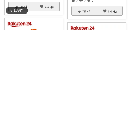
0
0
7
コレ
いいね
5,189
件
コレ
いいね
A18-🔻
A18-🔻
[k464] (928円+送料770円)3
...
[k468] (468円+送料770円)3
...
￥
928
￥
468
売切れ
売切れ
0
1
5
0
1
5
コレ
いいね
コレ
いいね