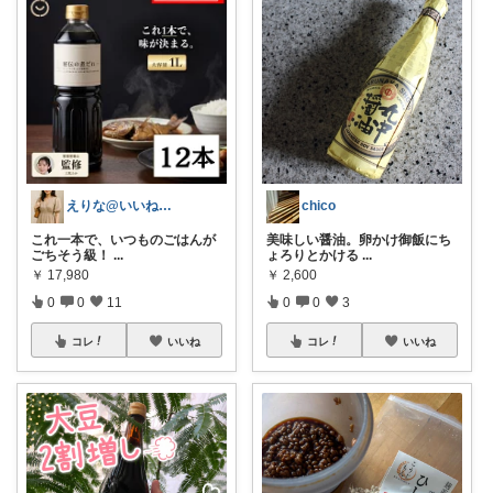
えりな@いいね100%バック💓
chico
これ一本で、いつものごはんが
美味しい醤油。卵かけ御飯にち
ごちそう級！
...
ょろりとかける
...
￥
17,980
￥
2,600
0
0
11
0
0
3
コレ
いいね
コレ
いいね