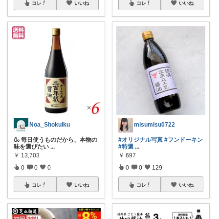
コレ
いいね
コレ
いいね
Noa_Shokuiku
misumisu0722
🍶 毎日使うものだから、本物の
#オリジナル写真
#フンドーキン
味を選びたい
...
#特選
...
￥
13,703
￥
697
0
0
0
0
0
129
コレ
いいね
コレ
いいね