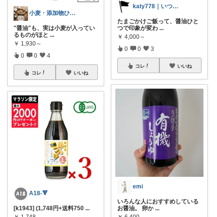
katy778｜いつも有難うございます✨
小麦・添加物ひかえめROOM
たまごかけご飯って、醤油ひと
"醤油"も、実は小麦が入ってい
つで印象が変わ
...
るものがほと
...
￥
4,000～
￥
1,930～
0
0
3
0
0
4
コレ
いいね
コレ
いいね
emi
A18-🔻
いろんな人におすすめしている
[k1943] (1,748円+送料750
...
お醤油。 卵か
...
￥
1,748
￥
6,400