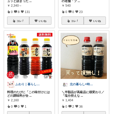
ュッと詰まった
...
の老舗「フ
...
￥
2,340～
￥
540
0
8
131
0
0
23
コレ
いいね
コレ
いいね
ふわり｜暮らしの負担をかるくする日用品
北の暮らし×時々船旅
料理のたびに「この味付けには
＼半額品が高級品に様変わり／
どの調味料が合
...
「塩分控えな
...
￥
2,160
￥
1,404
0
0
1
0
2
36