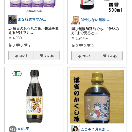
まな⌇2児ママが目指すゆとりある暮らし
我慢しない無添加ごはんROOM
🍳 毎日のおうちご飯、醤油を変
同じ無添加醤油でも、"仕込み
えるだけでぐ
...
方"まで見ると
...
￥
4,080
￥
1,944～
0
0
2
0
0
5
コレ
いいね
コレ
いいね
A18-🔻
ここ🍀７月もありがとう🍀