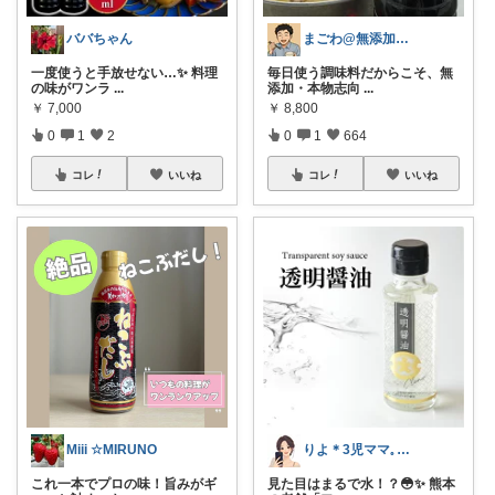
ババちゃん
まごわ@無添加、オーガニック食品
一度使うと手放せない…✨ 料理
毎日使う調味料だからこそ、無
の味がワンラ
...
添加・本物志向
...
￥
7,000
￥
8,800
0
1
2
0
1
664
コレ
いいね
コレ
いいね
Miii ☆MIRUNO
りよ＊3児ママ𓈒 𓏸 𓐍
これ一本でプロの味！旨みがギ
見た目はまるで水！？😳✨ 熊本