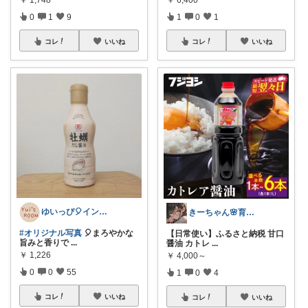
0
1
9
1
0
1
コレ
いいね
コレ
いいね
ゆいっぴ🎈インテリアとファッション
きーちゃん🌸育児グッズお纏め👶
#オリジナル写真
🎈まろやかな
【日常使い】ふるさと納税 甘口
旨みと香りで
...
醤油 カトレ
...
￥
1,226
￥
4,000～
0
0
55
1
0
4
コレ
いいね
コレ
いいね