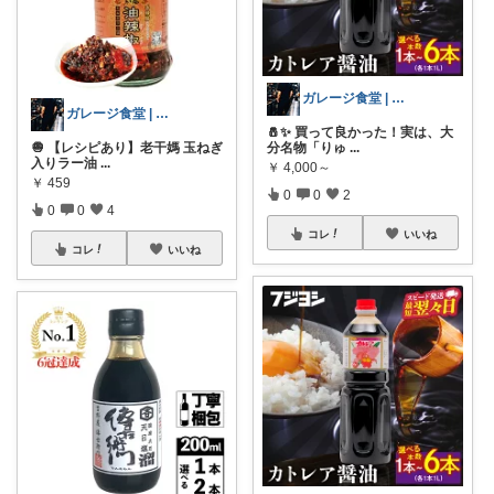
ガレージ食堂 | 開業準備中
ガレージ食堂 | 開業準備中
🧂✨ 買って良かった！実は、大
🧅 【レシピあり】老干媽 玉ねぎ
分名物「りゅ
...
入りラー油
...
￥
4,000～
￥
459
0
0
2
0
0
4
コレ
いいね
コレ
いいね